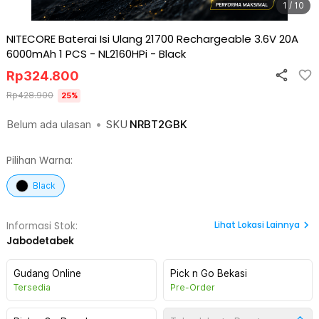
1 / 10
NITECORE Baterai Isi Ulang 21700 Rechargeable 3.6V 20A
6000mAh 1 PCS - NL2160HPi
-
Black
Rp
324.800
Rp
428.900
25
%
Belum ada ulasan
•
SKU
NRBT2GBK
Pilihan Warna:
Black
Lihat
Lokasi Lainnya
Informasi Stok:
Jabodetabek
Gudang Online
Pick n Go Bekasi
Tersedia
Pre-Order