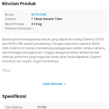
Rincian Produk
Brand
NITECORE
Garansi
1 Tahun Garansi Toko
Berat Produk
0.13 kg
Dimensi Kemasan
: -
Butuh baterai berkapasitas besar yang dapat diisi ulang? Baterai 21700
dari NITECORE adalah jawabannya. Dengan kapasitas sebesar 6000
mAh, baterai ini mampu mendukung penggunaan senter, lampu, kamera,
dan berbagai perangkat lain. Unggul dengan proteksi eksternal dan
internal, performa yang tinggi dan aman akan Anda dapatkan. Dijamin
terbebas dari logam-logam berbahaya.
Fitur
Efisien dengan Kapasitas Besar
Lebih Banyak
Baterai Li-ion Anda cepat habis saat digunakan? Tidak perlu resah,
karena kini hadir baterai 21700 berkapasitas 6000 mAh. Kapasitas
yang cukup besar untuk mendukung penggunaan berbagai
Spesifikasi
perangkat elektronik dengan daya besar.
Sistem Isi Ulang Hemat Biaya
Tipe Baterai
21700
Baterai yang dapat diisi ulang adalah pilihan tepat untuk Anda yang