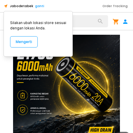
Jabodetabek
ganti
Order Tracking
Alat Kopi
Silakan ubah lokasi store sesuai
dengan lokasi Anda.
Mengerti