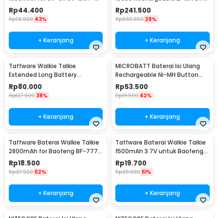
BL-5
3400mAh 1PCS - NL1834
Rp
44.400
Rp
241.500
Rp
76.900
43%
Rp
330.900
28%
+ Keranjang
+ Keranjang
Taffware Walkie Talkie
MICROBATT Baterai Isi Ulang
Extended Long Battery
Rechargeable Ni-MH Button
3800mAh - BL-5
Top 1.2V AA-1000mAh
Rp
80.000
Rp
53.500
Rp
127.900
38%
Rp
91.900
42%
+ Keranjang
+ Keranjang
Taffware Baterai Walkie Talkie
Taffware Baterai Walkie Talkie
2800mAh for Baofeng BF-777S
1500mAh 3.7V untuk Baofeng
666S 888S
BF-UV3R - BL-3
Rp
18.500
Rp
19.700
Rp
37.900
52%
Rp
39.900
51%
+ Keranjang
+ Keranjang