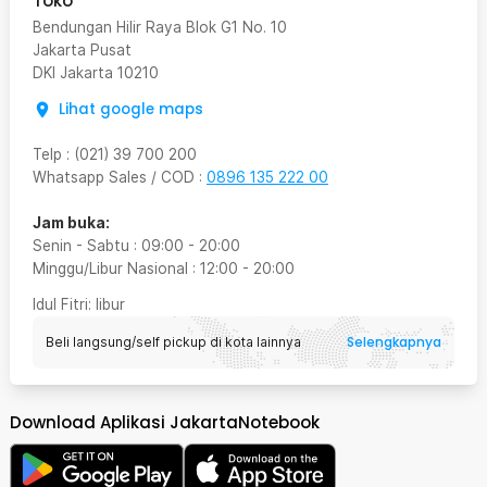
Toko
Bendungan Hilir Raya Blok G1 No. 10
Jakarta Pusat
DKI Jakarta
10210
Lihat google maps
Telp
:
(021) 39 700 200
Whatsapp Sales / COD
:
0896 135 222 00
Jam buka:
Senin - Sabtu
:
09:00
-
20:00
Minggu/Libur Nasional
:
12:00
-
20:00
Idul Fitri
: libur
Selengkapnya
Beli langsung/self pickup di kota lainnya
Download Aplikasi JakartaNotebook