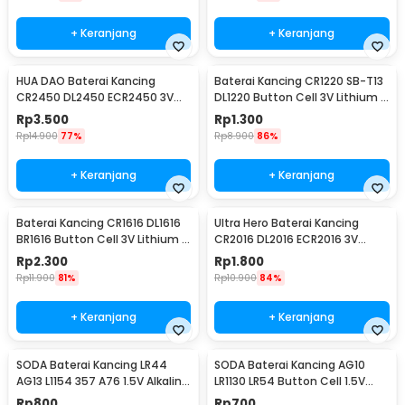
+ Keranjang
+ Keranjang
HUA DAO Baterai Kancing
Baterai Kancing CR1220 SB-T13
CR2450 DL2450 ECR2450 3V
DL1220 Button Cell 3V Lithium 1
Lithium 1 PCS
PCS
Rp
3.500
Rp
1.300
Rp
14.900
77%
Rp
8.900
86%
+ Keranjang
+ Keranjang
Baterai Kancing CR1616 DL1616
Ultra Hero Baterai Kancing
BR1616 Button Cell 3V Lithium 1
CR2016 DL2016 ECR2016 3V
PCS
Lithium 1 PCS
Rp
2.300
Rp
1.800
Rp
11.900
81%
Rp
10.900
84%
+ Keranjang
+ Keranjang
SODA Baterai Kancing LR44
SODA Baterai Kancing AG10
AG13 L1154 357 A76 1.5V Alkaline
LR1130 LR54 Button Cell 1.5V
1 PCS
Alkaline 1 PCS
Rp
800
Rp
700