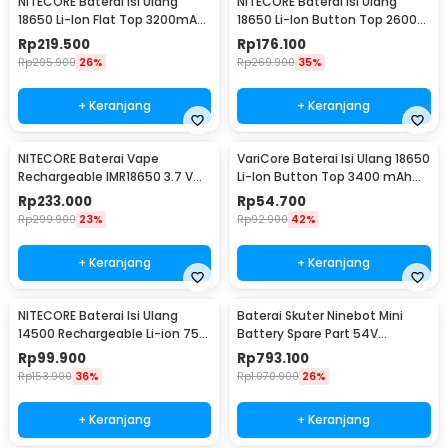
NITECORE Baterai Isi Ulang
NITECORE Baterai Isi Ulang
18650 Li-Ion Flat Top 3200mAh
18650 Li-Ion Button Top 2600
3.7V 1 PCS - NL1832
mAh 3.7V 1 PCS - NL1826
Rp
219.500
Rp
176.100
Rp
295.900
26%
Rp
269.900
35%
+ Keranjang
+ Keranjang
NITECORE Baterai Vape
VariCore Baterai Isi Ulang 18650
Rechargeable IMR18650 3.7 V
Li-Ion Button Top 3400 mAh
3100mAh 1 PCS
3.7V 1 PCS 3400mAh
Rp
233.000
Rp
54.700
Rp
299.900
23%
Rp
92.900
42%
+ Keranjang
+ Keranjang
NITECORE Baterai Isi Ulang
Baterai Skuter Ninebot Mini
14500 Rechargeable Li-ion 750
Battery Spare Part 54V
mAh 3.6 V 1PC - NL1475R
4900mAh
Rp
99.900
Rp
793.100
Rp
153.900
36%
Rp
1.070.900
26%
+ Keranjang
+ Keranjang