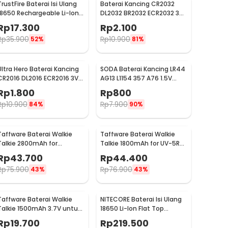
TrustFire Baterai Isi Ulang
Baterai Kancing CR2032
18650 Rechargeable Li-Ion
DL2032 BR2032 ECR2032 3V
3.7V 6000mAh 1PC -
Lithium 1 PCS
Rp
17.300
Rp
2.100
BRC18650
Rp
35.900
Rp
10.900
52%
81%
Ultra Hero Baterai Kancing
SODA Baterai Kancing LR44
CR2016 DL2016 ECR2016 3V
AG13 L1154 357 A76 1.5V
Lithium 1 PCS
Alkaline 1 PCS
Rp
1.800
Rp
800
Rp
10.900
Rp
7.900
84%
90%
Taffware Baterai Walkie
Taffware Baterai Walkie
Talkie 2800mAh for
Talkie 1800mAh for UV-5R
Taffware Pofung BF-UV82 -
UV-5RA - BL-5
Rp
43.700
Rp
44.400
BL-8
Rp
75.900
Rp
76.900
43%
43%
Taffware Baterai Walkie
NITECORE Baterai Isi Ulang
Talkie 1500mAh 3.7V untuk
18650 Li-Ion Flat Top
Baofeng BF-UV3R - BL-3
3200mAh 3.7V 1 PCS -
Rp
19.700
Rp
219.500
NL1832