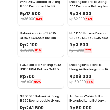
WINTONIC Baterai Isi Ulang
Enelong Baterai Isi Ulang
18650 Rechargeable INR
AAA Recharge Battery Ni-
3.7V 1 PCS 2200mAh
MH 1.2V 900mAh 4 PCS -
Rp
17.500
Rp
34.900
HR4
Rp
36.900
Rp
62.900
53%
45%
Baterai Kancing CR2025
HUA DAO Baterai Kancing
DL2025 ECR2025 Button
CR2450 DL2450 ECR2450
Cell 3V Lithium 1 PCS
3V Lithium 1 PCS
Rp
2.100
Rp
3.500
Rp
10.900
Rp
14.900
81%
77%
SODA Baterai Kancing AG10
Enelong BPI Baterai Isi
LR1130 LR54 Button Cell 1.5V
Ulang AA Rechargeable Ni-
Alkaline 1 PCS
MH 1.2V 2700mAh 4 PCS
Rp
700
Rp
98.000
Rp
6.900
Rp
150.900
90%
36%
NITECORE Baterai Isi Ulang
Taffware Walkie Talkie
18650 Rechargeable Li-Ion
Extended Long Battery
3.7V 3400mAh 1PCS -
3800mAh - BL-5
Rp
241.500
Rp
80.000
Kelengkapan Produk
NL1834