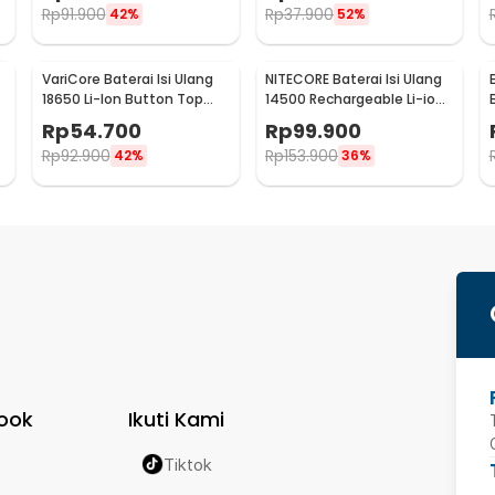
Rp
91.900
Rp
37.900
42%
52%
:
on Top 3V - CR2
VariCore Baterai Isi Ulang
NITECORE Baterai Isi Ulang
18650 Li-Ion Button Top
14500 Rechargeable Li-ion
3400 mAh 3.7V 1 PCS
750 mAh 3.6 V 1PC -
Rp
54.700
Rp
99.900
3400mAh
NL1475R
Rp
92.900
Rp
153.900
42%
36%
ook
Ikuti Kami
Tiktok