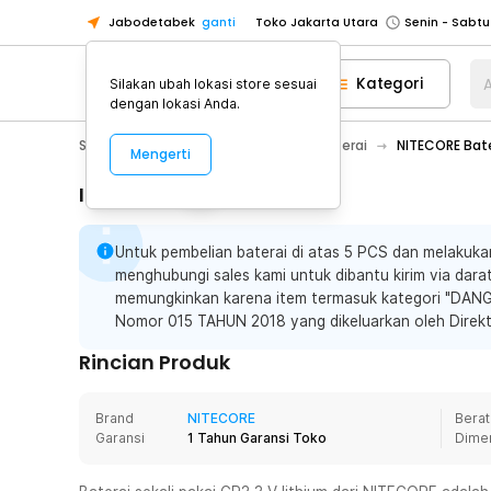
Jabodetabek
ganti
Toko Jakarta Utara
Toko Tangerang
Kategori
A
Silakan ubah lokasi store sesuai
Toko Cikupa
dengan lokasi Anda.
Pick n Go Jakarta Barat
Senin - J
Sport & Outdoor
Senter LED
Baterai
NITECORE Bate
Mengerti
Pick n Go Bekasi
Senin - Jumat (08
Pick n Go Depok
Senin - Jumat (08
Informasi Penting
Toko Jakarta Pusat
Senin - Sabtu
Untuk pembelian baterai di atas 5 PCS dan melakuka
Toko Jakarta Barat
Senin - Sabtu
menghubungi sales kami untuk dibantu kirim via darat
Toko Jakarta Utara
memungkinkan karena item termasuk kategori "DA
Toko Tangerang
Nomor 015 TAHUN 2018 yang dikeluarkan oleh Direkt
Toko Cikupa
Rincian Produk
Pick n Go Jakarta Barat
Senin - J
Pick n Go Bekasi
Senin - Jumat (08
Brand
NITECORE
Berat
Garansi
1 Tahun Garansi Toko
Dime
Pick n Go Depok
Senin - Jumat (08