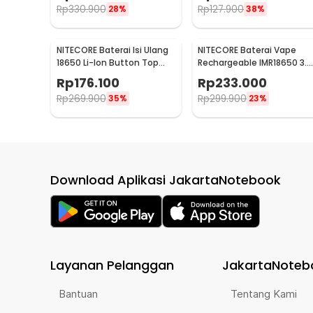
Rp
330.900
Rp
127.900
28%
38%
Rincian yang Anda dapatkan untuk pembelian produk ini
1 x NITECORE Baterai Lithium CR2 Sekali Pakai Butt
NITECORE Baterai Isi Ulang
NITECORE Baterai Vape
18650 Li-Ion Button Top
Rechargeable IMR18650 3.7
2600 mAh 3.7V 1 PCS -
V 3100mAh 1 PCS
Rp
176.100
Rp
233.000
NL1826
Rp
269.900
Rp
299.900
35%
23%
Download Aplikasi JakartaNotebook
Layanan Pelanggan
JakartaNoteb
Bantuan
Tentang Kami