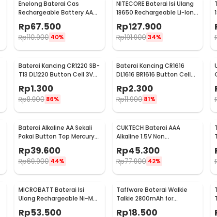
Enelong Baterai Cas
NITECORE Baterai Isi Ulang
Rechargeable Battery AA
18650 Rechargeable Li-Ion
Ni-MH 1.2V 2100mAh 4 PCS -
3.7V 2300mAh 1PCS - NL1823
Rp
67.500
Rp
127.900
HR6
Rp
110.900
Rp
191.900
40%
34%
Baterai Kancing CR1220 SB-
Baterai Kancing CR1616
T13 DL1220 Button Cell 3V
DL1616 BR1616 Button Cell
Lithium 1 PCS
3V Lithium 1 PCS
Rp
1.300
Rp
2.300
Rp
8.900
Rp
11.900
86%
81%
Baterai Alkaline AA Sekali
CUKTECH Baterai AAA
Pakai Button Top Mercury-
Alkaline 1.5V Non
Free 1.5V 10 PCS - Zi5
Rechargeable 10 PCS - Zi7
Rp
39.600
Rp
45.300
Rp
69.900
Rp
77.900
44%
42%
MICROBATT Baterai Isi
Taffware Baterai Walkie
Ulang Rechargeable Ni-MH
Talkie 2800mAh for
Button Top 1.2V AA-
Baofeng BF-777S 666S
Rp
53.500
Rp
18.500
1000mAh
888S