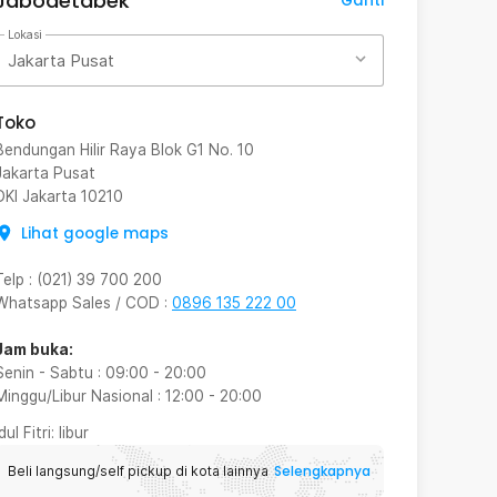
Jabodetabek
Ganti
Lokasi
Jakarta Pusat
Toko
Bendungan Hilir Raya Blok G1 No. 10
Jakarta Pusat
DKI Jakarta
10210
Lihat google maps
Telp
:
(021) 39 700 200
Whatsapp Sales / COD
:
0896 135 222 00
Jam buka:
Senin - Sabtu
:
09:00
-
20:00
Minggu/Libur Nasional
:
12:00
-
20:00
Idul Fitri
: libur
Selengkapnya
Beli langsung/self pickup di kota lainnya