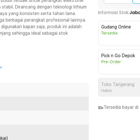
 solusi terbaik untuk perangkat elektronik
tabil. Dirancang dengan teknologi lithium
Informasi Stok:
Jab
daya yang konsisten serta tahan lama.
ga berbagai perangkat profesional lainnya.
digunakan kapan saja, produk ini adalah
Gudang Online
anjang sehingga ideal sebagai stok
Tersedia
Pick n Go Depok
Pre-Order
erangkat dengan kebutuhan daya besar
berikan suplai energi yang stabil agar
Toko Tangerang
 Keunggulannya adalah mampu menjaga
Habis
 intensif.
Tersedia bayar d
ng stabil, baterai ini mampu memberikan
a dari kestabilan ini adalah menjaga
dalah tidak mudah drop dan lebih efisien
akai)