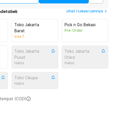
Lihat
1
Lokasi Lainnya
odetabek
Toko Jakarta
Pick n Go Bekasi
Pre-Order
Barat
sisa
7
Toko Jakarta
Toko Jakarta
Pusat
Utara
Habis
Habis
Toko Cikupa
Habis
i tempat (COD)