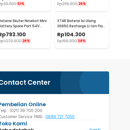
Rp
39.900
Rp
295.900
51%
26%
Baterai Skuter Ninebot Mini
XTAR Baterai Isi Ulang
Battery Spare Part 54V
26650 Recharge Li-Ion Flat
4900mAh
Top 5200mAh 3.6V 1PC
Rp
793.100
Rp
104.300
Rp
1.070.900
Rp
166.900
26%
38%
Contact Center
Pembelian Online
Telp : (021) 39 700 200
Customer Service (WA) :
0899 721 7050
Toko Kami