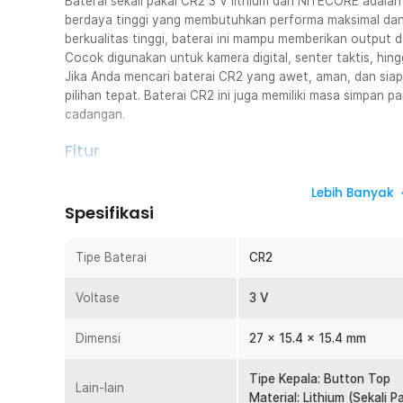
Baterai sekali pakai CR2 3 V lithium dari NITECORE adalah
berdaya tinggi yang membutuhkan performa maksimal dan s
berkualitas tinggi, baterai ini mampu memberikan output 
Cocok digunakan untuk kamera digital, senter taktis, hing
Jika Anda mencari baterai CR2 yang awet, aman, dan siap 
pilihan tepat. Baterai CR2 ini juga memiliki masa simpan p
cadangan.
Fitur
Performa Tinggi untuk Perangkat High Drain
Lebih Banyak
Baterai sekali pakai CR2 ini dirancang khusus untuk p
Spesifikasi
seperti kamera dan senter taktis. Fungsinya adalah mem
perangkat bekerja optimal tanpa penurunan performa.
Tipe Baterai
CR2
konsistensi daya bahkan saat digunakan pada perangkat
Tegangan Stabil 3 V Lithium
Voltase
3 V
Menggunakan teknologi lithium dengan tegangan 3 V ya
performa lebih baik dibanding baterai biasa. Fungsi utam
Dimensi
27 x 15.4 x 15.4 mm
perangkat tetap akurat dan responsif. Keunggulannya a
dalam penggunaan daya.
Tipe Kepala: Button Top
Lain-lain
Masa Simpan Hingga 10 Tahun
Material: Lithium (Sekali P