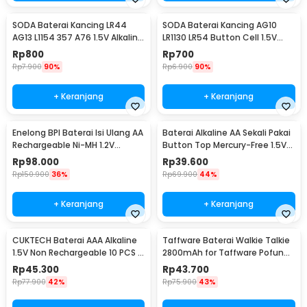
SODA Baterai Kancing LR44
SODA Baterai Kancing AG10
AG13 L1154 357 A76 1.5V Alkaline
LR1130 LR54 Button Cell 1.5V
1 PCS
Alkaline 1 PCS
Rp
800
Rp
700
Rp
7.900
90%
Rp
6.900
90%
+ Keranjang
+ Keranjang
Enelong BPI Baterai Isi Ulang AA
Baterai Alkaline AA Sekali Pakai
Rechargeable Ni-MH 1.2V
Button Top Mercury-Free 1.5V
2700mAh 4 PCS
10 PCS - Zi5
Rp
98.000
Rp
39.600
Rp
150.900
36%
Rp
69.900
44%
+ Keranjang
+ Keranjang
CUKTECH Baterai AAA Alkaline
Taffware Baterai Walkie Talkie
1.5V Non Rechargeable 10 PCS -
2800mAh for Taffware Pofung
Zi7
BF-UV82 - BL-8
Rp
45.300
Rp
43.700
Rp
77.900
42%
Rp
75.900
43%