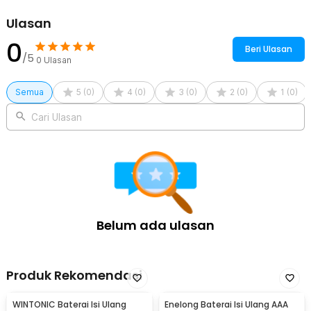
Ulasan
0
Beri Ulasan
/5
0
Ulasan
Semua
5
(
0
)
4
(
0
)
3
(
0
)
2
(
0
)
1
(
0
)
Cari Ulasan
Kelengkapan Produk
Rincian yang Anda dapatkan untuk pembelian produk ini:
1 x NITECORE Baterai Pack Rechargeable Camcorder Sony Li-
Ion 7.4V 5200mAh - NP-F750
Belum ada ulasan
Produk Rekomendasi
WINTONIC Baterai Isi Ulang
Enelong Baterai Isi Ulang AAA