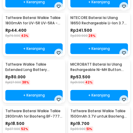
+ Keranjang
+ Keranjang
Taffware Baterai Walkie Talkie
NITECORE Baterai Isi Ulang
1800mAh for UV-5R UV-5RA -
18650 Rechargeable Li-Ion 3.7V
BL-5
3400mAh 1PCS - NL1834
Rp
44.400
Rp
241.500
Rp
76.900
43%
Rp
330.900
28%
+ Keranjang
+ Keranjang
Taffware Walkie Talkie
MICROBATT Baterai Isi Ulang
Extended Long Battery
Rechargeable Ni-MH Button
3800mAh - BL-5
Top 1.2V AA-1000mAh
Rp
80.000
Rp
53.500
Rp
127.900
38%
Rp
91.900
42%
+ Keranjang
+ Keranjang
Taffware Baterai Walkie Talkie
Taffware Baterai Walkie Talkie
2800mAh for Baofeng BF-777S
1500mAh 3.7V untuk Baofeng
666S 888S
BF-UV3R - BL-3
Rp
18.500
Rp
19.700
Rp
37.900
52%
Rp
39.900
51%