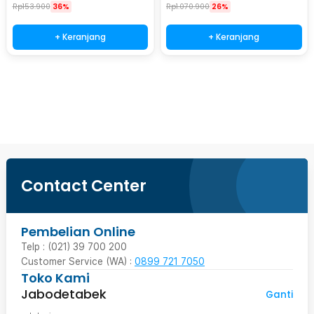
Rp
153.900
36%
Rp
1.070.900
26%
+ Keranjang
+ Keranjang
Beli Sekarang
Contact Center
Pembelian Online
Telp : (021) 39 700 200
Customer Service (WA) :
0899 721 7050
Toko Kami
Jabodetabek
Ganti