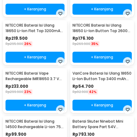
+ Keranjang
+ Keranjang
NITECORE Baterai Isi Ulang
NITECORE Baterai Isi Ulang
18650 Li-Ion Flat Top 3200mAh
18650 Li-Ion Button Top 2600
3.7V 1 PCS - NL1832
mAh 3.7V 1 PCS - NL1826
Rp
219.500
Rp
176.100
Rp
295.900
26%
Rp
269.900
35%
+ Keranjang
+ Keranjang
NITECORE Baterai Vape
VariCore Baterai Isi Ulang 18650
Rechargeable IMR18650 3.7 V
Li-Ion Button Top 3400 mAh
3100mAh 1 PCS
3.7V 1 PCS 3400mAh
Rp
233.000
Rp
54.700
Rp
299.900
23%
Rp
92.900
42%
+ Keranjang
+ Keranjang
NITECORE Baterai Isi Ulang
Baterai Skuter Ninebot Mini
14500 Rechargeable Li-ion 750
Battery Spare Part 54V
mAh 3.6 V 1PC - NL1475R
4900mAh
Rp
99.900
Rp
793.100