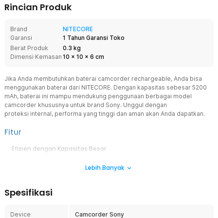
Rincian Produk
Brand
NITECORE
Garansi
1 Tahun Garansi Toko
Berat Produk
0.3 kg
Dimensi Kemasan
10
x
10
x
6
cm
Jika Anda membutuhkan baterai camcorder rechargeable, Anda bisa
menggunakan baterai dari NITECORE. Dengan kapasitas sebesar 5200
mAh, baterai ini mampu mendukung penggunaan berbagai model
camcorder khususnya untuk brand Sony. Unggul dengan
proteksi internal, performa yang tinggi dan aman akan Anda dapatkan.
Fitur
Efisien dengan Kapasitas Besar
Baterai camcorder Anda cepat habis saat digunakan? Tidak perlu
Lebih Banyak
resah, karena kini hadir baterai Li-ion untuk
camcorder berkapasitas 5200 mAh. Kapasitas yang sangat besar
untuk mendukung penggunaan camcorder sehingga bisa merekam
Spesifikasi
dalam durasi yang cukup lama.
Keamanan Internal Maksimal
Device
Camcorder Sony
Tidak hanya kapasitas besar, baterai yang baik juga ditunjang dari