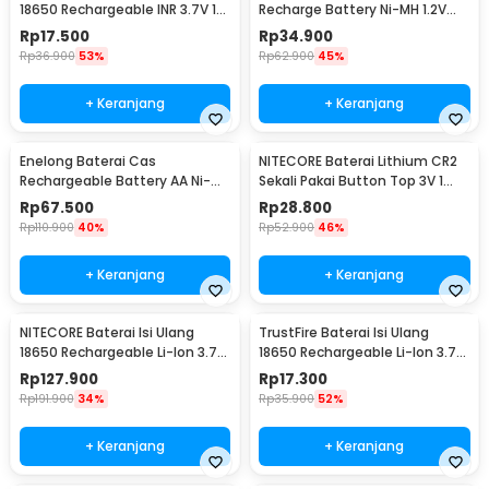
18650 Rechargeable INR 3.7V 1
Recharge Battery Ni-MH 1.2V
PCS 2200mAh
900mAh 4 PCS - HR4
Rp
17.500
Rp
34.900
Rp
36.900
53%
Rp
62.900
45%
+ Keranjang
+ Keranjang
Enelong Baterai Cas
NITECORE Baterai Lithium CR2
Rechargeable Battery AA Ni-MH
Sekali Pakai Button Top 3V 1
1.2V 2100mAh 4 PCS - HR6
PCS - CR2
Rp
67.500
Rp
28.800
Rp
110.900
40%
Rp
52.900
46%
+ Keranjang
+ Keranjang
NITECORE Baterai Isi Ulang
TrustFire Baterai Isi Ulang
18650 Rechargeable Li-Ion 3.7V
18650 Rechargeable Li-Ion 3.7V
2300mAh 1PCS - NL1823
6000mAh 1PC - BRC18650
Rp
127.900
Rp
17.300
Rp
191.900
34%
Rp
35.900
52%
+ Keranjang
+ Keranjang