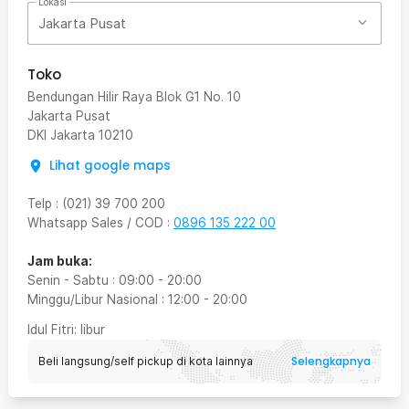
Lokasi
Jakarta Pusat
Toko
Bendungan Hilir Raya Blok G1 No. 10
Jakarta Pusat
DKI Jakarta
10210
Lihat google maps
Telp
:
(021) 39 700 200
Whatsapp Sales / COD
:
0896 135 222 00
Jam buka:
Senin - Sabtu
:
09:00
-
20:00
Minggu/Libur Nasional
:
12:00
-
20:00
Idul Fitri
: libur
Selengkapnya
Beli langsung/self pickup di kota lainnya