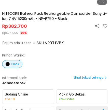
1 / 7
NITECORE Baterai Pack Rechargeable Camcorder Sony Li-
Ion 7.4V 5200mAh - NP-F750
-
Black
Rp
382.700
Rp
524.900
28
%
Belum ada ulasan
•
SKU
NRBT1VBK
Pilihan Warna:
Black
Lihat
Lokasi Lainnya
Informasi Stok:
Jabodetabek
Gudang Online
Pick n Go Bekasi
sisa
10
Pre-Order