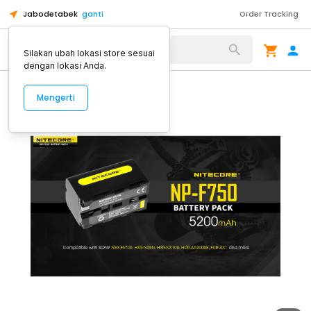
Jabodetabek
ganti
Order Tracking
Alat Kopi
Silakan ubah lokasi store sesuai
dengan lokasi Anda.
Mengerti