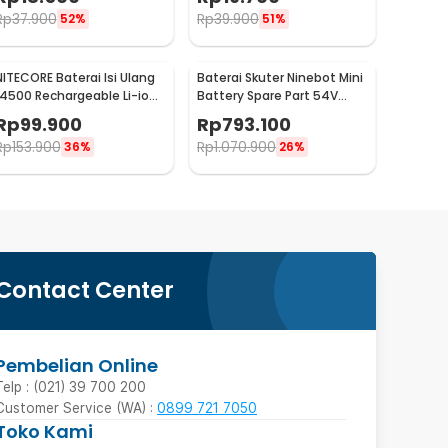
888S
Rp
37.900
Rp
39.900
52%
51%
NITECORE Baterai Isi Ulang
Baterai Skuter Ninebot Mini
14500 Rechargeable Li-ion
Battery Spare Part 54V
750 mAh 3.6 V 1PC -
4900mAh
Rp
99.900
Rp
793.100
NL1475R
Rp
153.900
Rp
1.070.900
36%
26%
Contact Center
Pembelian Online
Telp : (021) 39 700 200
Customer Service (WA) :
0899 721 7050
Toko Kami