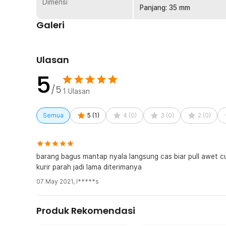
Sertifikat Dealer Resmi
Dimensi
Panjang: 35 mm
Galeri
Ulasan
5
/5
1
Ulasan
Semua
5
(
1
)
4
(
0
)
3
(
0
)
2
(
0
)
barang bagus mantap nyala langsung cas biar pull awet cu
kurir parah jadi lama diterimanya
07 May 2021
,
I*****s
Produk Rekomendasi