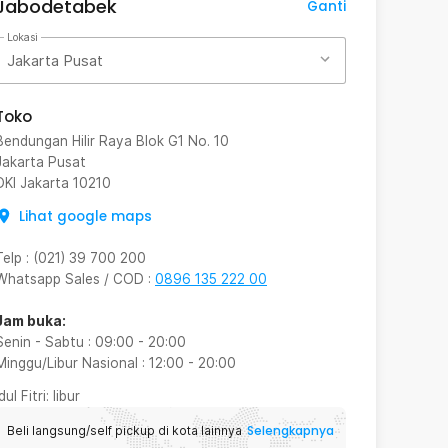
Jabodetabek
Ganti
Lokasi
Jakarta Pusat
Toko
Bendungan Hilir Raya Blok G1 No. 10
Jakarta Pusat
DKI Jakarta
10210
Lihat google maps
Telp
:
(021) 39 700 200
Whatsapp Sales / COD
:
0896 135 222 00
Jam buka:
Senin - Sabtu
:
09:00
-
20:00
Minggu/Libur Nasional
:
12:00
-
20:00
Idul Fitri
: libur
Selengkapnya
Beli langsung/self pickup di kota lainnya