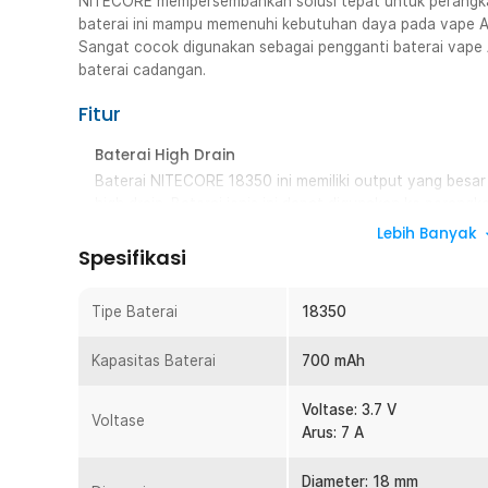
NITECORE mempersembahkan solusi tepat untuk perangka
baterai ini mampu memenuhi kebutuhan daya pada vape A
Sangat cocok digunakan sebagai pengganti baterai vape
baterai cadangan.
Fitur
Baterai High Drain
Baterai NITECORE 18350 ini memiliki output yang besar
high drain. Baterai jenis ini dapat digunakan ke perangka
seperti vape, perangkat bluetooth, mobil RC, dan lain-la
Lebih Banyak
Spesifikasi
Keamanan Eksternal
Baterai NITECORE 18350 ini menggunakan bahan nikel p
memastikan konduktivitas listrik yang baik, dan ketaha
Tipe Baterai
18350
Rechargeable dan Ramah Lingkungan
Kapasitas Baterai
700 mAh
Baterai ini termasuk ke dalam tipe baterai rechargeable
sehingga penggunaannya lebih hemat dibanding dengan 
Voltase: 3.7 V
menggunakan baterai isi ulang, maka Anda turut berpa
Voltase
Arus: 7 A
lingkungan dengan mengurangi sampah elektronik.
Diameter: 18 mm