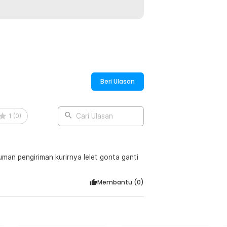
Beri Ulasan
1
(
0
)
Cari Ulasan
man pengiriman kurirnya lelet gonta ganti
Membantu (
0
)