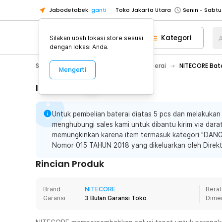
Jabodetabek
ganti
Toko Jakarta Utara
Toko Tangerang
Kategori
A
Silakan ubah lokasi store sesuai
Toko Cikupa
dengan lokasi Anda.
Pick n Go Jakarta Barat
Senin - J
Sport & Outdoor
Senter LED
Baterai
NITECORE Bate
Mengerti
Pick n Go Bekasi
Senin - Jumat (08
Pick n Go Depok
Senin - Jumat (08
Informasi Penting
Toko Jakarta Pusat
Senin - Sabtu
Untuk pembelian baterai diatas 5 pcs dan melakukan
Toko Jakarta Barat
Senin - Sabtu
menghubungi sales kami untuk dibantu kirim via darat
Toko Jakarta Utara
memungkinkan karena item termasuk kategori "DA
Toko Tangerang
Nomor 015 TAHUN 2018 yang dikeluarkan oleh Direkt
Toko Cikupa
Rincian Produk
Pick n Go Jakarta Barat
Senin - J
Pick n Go Bekasi
Senin - Jumat (08
Brand
NITECORE
Berat
Garansi
3 Bulan Garansi Toko
Dime
Pick n Go Depok
Senin - Jumat (08