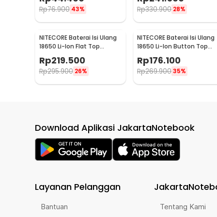
NL1834
Rp
76.900
Rp
330.900
43%
28%
NITECORE Baterai Isi Ulang
NITECORE Baterai Isi Ulang
18650 Li-Ion Flat Top
18650 Li-Ion Button Top
3200mAh 3.7V 1 PCS -
2600 mAh 3.7V 1 PCS -
Rp
219.500
Rp
176.100
NL1832
NL1826
Rp
295.900
Rp
269.900
26%
35%
Download Aplikasi JakartaNotebook
Layanan Pelanggan
JakartaNoteb
Bantuan
Tentang Kami