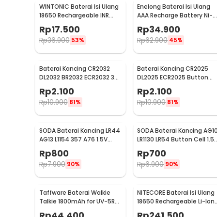
WINTONIC Baterai Isi Ulang
Enelong Baterai Isi Ulang
18650 Rechargeable INR
AAA Recharge Battery Ni-
3.7V 1 PCS 2200mAh
MH 1.2V 900mAh 4 PCS -
Rp
17.500
Rp
34.900
HR4
Rp
36.900
Rp
62.900
53%
45%
Kelengkapan Produk
Rincian yang Anda dapatkan untuk pembelian produk ini
Baterai Kancing CR2032
Baterai Kancing CR2025
1 x NITECORE Baterai Vape Rechargeable IMR18350
DL2032 BR2032 ECR2032 3V
DL2025 ECR2025 Button
Lithium 1 PCS
Cell 3V Lithium 1 PCS
Rp
2.100
Rp
2.100
Rp
10.900
Rp
10.900
81%
81%
SODA Baterai Kancing LR44
SODA Baterai Kancing AG1
AG13 L1154 357 A76 1.5V
LR1130 LR54 Button Cell 1.5
Alkaline 1 PCS
Alkaline 1 PCS
Rp
800
Rp
700
Rp
7.900
Rp
6.900
90%
90%
Taffware Baterai Walkie
NITECORE Baterai Isi Ulang
Talkie 1800mAh for UV-5R
18650 Rechargeable Li-Ion
UV-5RA - BL-5
3.7V 3400mAh 1PCS -
Rp
44.400
Rp
241.500