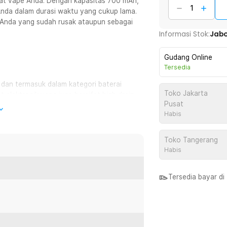
t vape Anda. Dengan kapasitas 700 mAh,
nda dalam durasi waktu yang cukup lama.
 Anda yang sudah rusak ataupun sebagai
Informasi Stok:
Jab
Gudang Online
Tersedia
 dan termasuk dalam kategori baterai
Toko Jakarta
t elektronik yang juga bersifat high drain
Pusat
in.
Habis
ada kedua ujung baterai untuk
Toko Tangerang
nan terhadap oksidasi.
Habis
 atau baterai yang dapat diisi ulang
Tersedia bayar d
baterai sekali pakai. Dengan
rtisipasi mendukung gaya hidup ramah