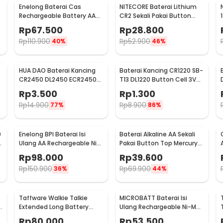
Enelong Baterai Cas
NITECORE Baterai Lithium
Rechargeable Battery AA
CR2 Sekali Pakai Button
Ni-MH 1.2V 2100mAh 4 PCS -
Top 3V 1 PCS - CR2
Rp
67.500
Rp
28.800
HR6
Rp
110.900
Rp
52.900
40%
46%
:
HUA DAO Baterai Kancing
Baterai Kancing CR1220 SB-
 7A 3.7V 700mAh - NI18350A
CR2450 DL2450 ECR2450
T13 DL1220 Button Cell 3V
3V Lithium 1 PCS
Lithium 1 PCS
Rp
3.500
Rp
1.300
Rp
14.900
Rp
8.900
77%
86%
0
Enelong BPI Baterai Isi
Baterai Alkaline AA Sekali
V
Ulang AA Rechargeable Ni-
Pakai Button Top Mercury-
MH 1.2V 2700mAh 4 PCS
Free 1.5V 10 PCS - Zi5
Rp
98.000
Rp
39.600
Rp
150.900
Rp
69.900
36%
44%
Taffware Walkie Talkie
MICROBATT Baterai Isi
Extended Long Battery
Ulang Rechargeable Ni-MH
3800mAh - BL-5
Button Top 1.2V AA-
Rp
80.000
Rp
53.500