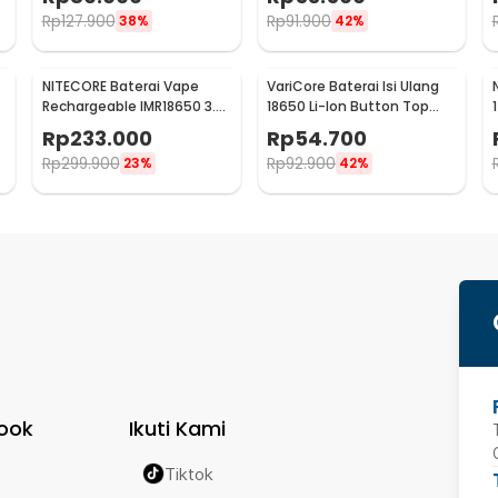
1000mAh
Rp
127.900
Rp
91.900
38%
42%
NITECORE Baterai Vape
VariCore Baterai Isi Ulang
Rechargeable IMR18650 3.7
18650 Li-Ion Button Top
V 3100mAh 1 PCS
3400 mAh 3.7V 1 PCS
Rp
233.000
Rp
54.700
3400mAh
Rp
299.900
Rp
92.900
23%
42%
ook
Ikuti Kami
Tiktok