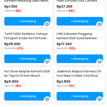
Kamera Pelindung Debu Nikon
Flash Diffuser DSLR Camera
Canon BS-1 - JT152
Lighting - YC1517
Rp
1.300
Rp
27.200
Rp
8.900
86%
Rp
51.900
48%
+ Keranjang
+ Keranjang
TaffSTUDIO Reflektor Cahaya
LYNCA Bracket Pinggang
Fotografi Studio 5in1 Diffuser
Kamera DSLR Quick Release
58cm - CL-RT50
Belt Button 1/4 Inch - UK-A8S
Rp
29.000
Rp
17.200
Rp
53.900
47%
Rp
35.900
53%
+ Keranjang
+ Keranjang
Hot Shoe Adapter Kamera DSLR
Jadkinsta Adaptor Kamera 1/4
ke Tripod 1/4 Inch Mount
Inch Male to Male Cold Shoe
Universal
Tripod Mount - RV81
Rp
5.800
Rp
2.800
Rp
9.000
36%
Rp
12.900
79%
+ Keranjang
+ Keranjang