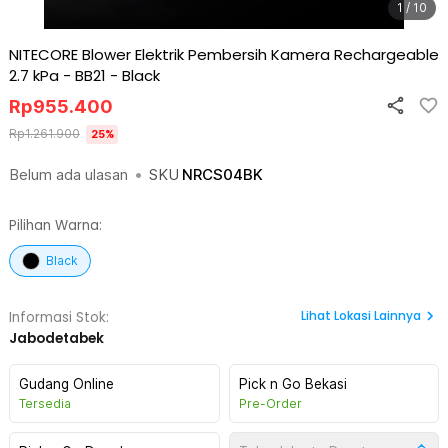
1 / 10
NITECORE Blower Elektrik Pembersih Kamera Rechargeable
2.7 kPa - BB21
-
Black
Rp
955.400
Rp
1.261.900
25
%
Belum ada ulasan
•
SKU
NRCS04BK
Pilihan Warna:
Black
Lihat
Lokasi Lainnya
Informasi Stok:
Jabodetabek
Gudang Online
Pick n Go Bekasi
Tersedia
Pre-Order