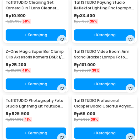
TaffSTUDIO Cleaning Set
TaffSTUDIO Payung Studio
Kamera 3 in 1 Lens Cleaner
Reflektor Lighting Photography
Blower - LP-1
Flash 80cm - UB-004
Rp
10.800
Rp
33.400
Rp
25.900
59%
Rp
51.000
35%
+ Keranjang
+ Keranjang
Z-One Magic Super Bar Clamp
TaffSTUDIO Video Boom Arm
Clip Aksesoris Kamera DSLR 1/4
Stand Bracket Lampu Foto
3/8 Inch - JT10002
Studio - SB36WE
Rp
25.200
Rp
101.000
Rp
48.900
49%
Rp
162.900
38%
+ Keranjang
+ Keranjang
TaffSTUDIO Photography Foto
TaffSTUDIO Profesional
Studio Lightning Kit Youtube
Clapper Board Colorful Acrylic -
Vlog - D-HZ7
TS-3EL
Rp
529.900
Rp
69.000
Rp
894.900
41%
Rp
112.900
39%
+ Keranjang
+ Keranjang