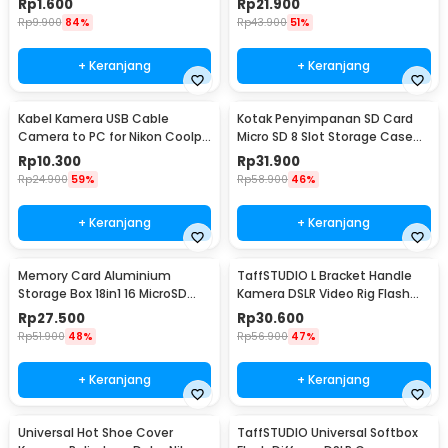
Rp
1.600
Rp
21.900
Rp
9.900
84%
Rp
43.900
51%
+ Keranjang
+ Keranjang
Kabel Kamera USB Cable
Kotak Penyimpanan SD Card
Camera to PC for Nikon Coolpix
Micro SD 8 Slot Storage Case
1.5 M - UC-E6
Anti Benturan - 421
Rp
10.300
Rp
31.900
Rp
24.900
59%
Rp
58.900
46%
+ Keranjang
+ Keranjang
Memory Card Aluminium
TaffSTUDIO L Bracket Handle
Storage Box 18in1 16 MicroSD
Kamera DSLR Video Rig Flash
and 2 SD Card - JJC
Light Mount - XDV-1
Rp
27.500
Rp
30.600
Rp
51.900
48%
Rp
56.900
47%
+ Keranjang
+ Keranjang
Universal Hot Shoe Cover
TaffSTUDIO Universal Softbox