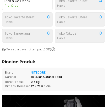
Pick n Go Depok
Toko Jakarta Pusat
Pre-Order
Habis
Toko Jakarta Barat
Toko Jakarta Utara
Habis
Habis
Toko Tangerang
Toko Cikupa
Habis
Habis
Tersedia bayar di tempat (COD)
Rincian Produk
Brand
NITECORE
Garansi
18 Bulan Garansi Toko
Berat Produk
0.5 kg
Dimensi Kemasan
12
x
21
x
6
cm