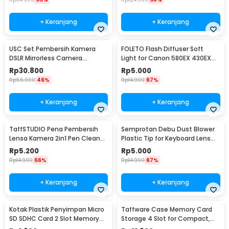
+ Keranjang
+ Keranjang
USC Set Pembersih Kamera
FOLETO Flash Diffuser Soft
DSLR Mirrorless Camera
Light for Canon 580EX 430EX
Cleaning Kit - W346
Nikon SB-800
Rp
30.800
Rp
5.000
Kelengkapan Produk
Rp
56.900
46%
Rp
14.900
67%
Rincian yang Anda dapatkan untuk pembelian produk ini:
+ Keranjang
+ Keranjang
1 x NITECORE Blower Elektrik Pembersih Kamera Rechargeable
2.7 kPa - BB21
1 x Kabel USB Type C
TaffSTUDIO Pena Pembersih
Semprotan Debu Dust Blower
1 x Tutup
Lensa Kamera 2in1 Pen Cleaner
Plastic Tip for Keyboard Lens
1 x Panduan Penggunaan
for Camera - LP-1
Camera Watch - 1154
Rp
5.200
Rp
5.000
Rp
14.900
66%
Rp
14.900
67%
+ Keranjang
+ Keranjang
Kotak Plastik Penyimpan Micro
Taffware Case Memory Card
SD SDHC Card 2 Slot Memory
Storage 4 Slot for Compact,
Card Storage - SD10
SD, and Micro SD - WC0572