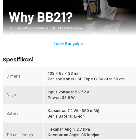
Lebih Banyak
Spesifikasi
Nikmati kemudahan membersihkan kamera dengan NITECORE BB21.
Hadirnya power motor 33.6 W yang dapat menghasilkan tekanan angin
138 x 62 x 33 mm
2.7 kPa. Mampu menghasilkan angin dengan kecepatan 80 km/jam
Dimensi
Panjang Kabel USB Type C: Sekitar 50 cm
sehingga memungkinkan pembersihan sensor dan lensa kamera hanya
dengan sekali tekan saja. Memiliki baterai rechargeable 7.2 Wh dan
indikator LED memastikan pemakaian tahan lama. Desain compact dan
Input Voltage: 5 V / 2 A
Daya
ringan membuatnya mudah dibawa ke mana saja, menjaga lensa kamera
Power: 33.6 W
Anda selalu bersih dan siap digunakan.
Kapasitas 7.2 Wh (650 mAh)
Baterai
Fitur
Jenis Baterai: Li-ion
Bersihkan Lebih Cepat dan Mudah
Tekanan Angin: 2.7 kPa
NITECORE menghadirkan blower elektrik pembersih kamera untuk
Tekanan Angin
Kecepatan Angin: 80 km/jam
menggantikan blower debu konvensional yang harus dipompa