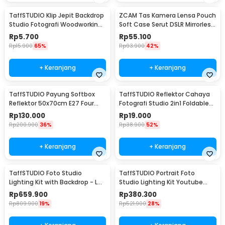
TaffSTUDIO Klip Jepit Backdrop
ZCAM Tas Kamera Lensa Pouch
Studio Fotografi Woodworking
Soft Case Serut DSLR Mirrorless
6 Inch - PB-A06
4 PCS - ZC121
Rp
5.700
Rp
55.100
Rp
15.900
65%
Rp
93.900
42%
+ Keranjang
+ Keranjang
TaffSTUDIO Payung Softbox
TaffSTUDIO Reflektor Cahaya
Reflektor 50x70cm E27 Four
Fotografi Studio 2in1 Foldable
Lamp Socket - KS65
60cm - YE-R110
Rp
130.000
Rp
19.000
Rp
200.900
36%
Rp
38.900
52%
+ Keranjang
+ Keranjang
TaffSTUDIO Foto Studio
TaffSTUDIO Portrait Foto
Lighting Kit with Backdrop - LD-
Studio Lighting Kit Youtube
TZ11A
Vlog - LD-TZ07A
Rp
659.900
Rp
380.300
Rp
809.900
19%
Rp
521.900
28%