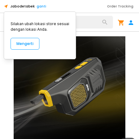
Jabodetabek
ganti
Order Tracking
Alat Kopi
Silakan ubah lokasi store sesuai
dengan lokasi Anda.
Mengerti