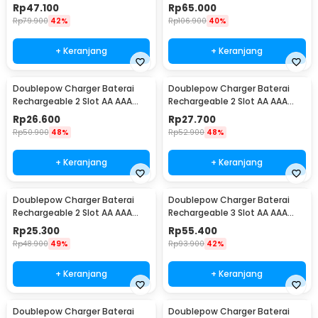
with AA 4 PCS - DP-B02
with AAA 4 PCS - DP-B02
Rp
47.100
Rp
65.000
Rp
79.900
42%
Rp
106.900
40%
+ Keranjang
+ Keranjang
Doublepow Charger Baterai
Doublepow Charger Baterai
Rechargeable 2 Slot AA AAA
Rechargeable 2 Slot AA AAA
with AAA 2 PCS - DP-B01
with AA 2 PCS - DP-B01 1200
Rp
26.600
Rp
27.700
Rp
50.900
48%
Rp
52.900
48%
+ Keranjang
+ Keranjang
Doublepow Charger Baterai
Doublepow Charger Baterai
Rechargeable 2 Slot AA AAA
Rechargeable 3 Slot AA AAA
with AA 2 PCS - DP-B01 800
with AAA 3 PCS - DP-B33
Rp
25.300
Rp
55.400
Rp
48.900
49%
Rp
93.900
42%
+ Keranjang
+ Keranjang
Doublepow Charger Baterai
Doublepow Charger Baterai