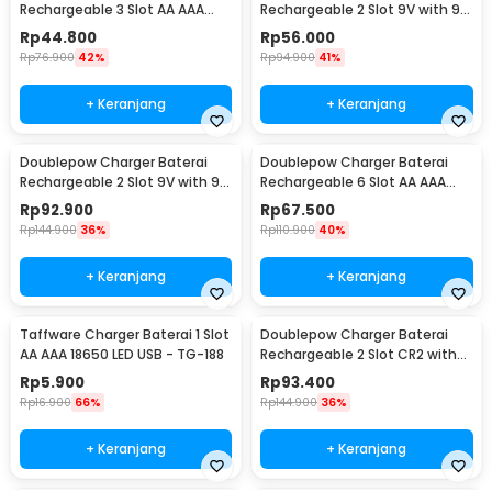
Rechargeable 3 Slot AA AAA
Rechargeable 2 Slot 9V with 9V
with AA 3 PCS - DP-B33
1 PCS - DP-B09
Rp
44.800
Rp
56.000
Rp
76.900
42%
Rp
94.900
41%
+ Keranjang
+ Keranjang
Doublepow Charger Baterai
Doublepow Charger Baterai
Rechargeable 2 Slot 9V with 9V
Rechargeable 6 Slot AA AAA
2 PCS - DP-B09
with AA 6 PCS - DP-B06
Rp
92.900
Rp
67.500
Rp
144.900
36%
Rp
110.900
40%
+ Keranjang
+ Keranjang
Taffware Charger Baterai 1 Slot
Doublepow Charger Baterai
AA AAA 18650 LED USB - TG-188
Rechargeable 2 Slot CR2 with
CR2 2 PCS - DP-K06
Rp
5.900
Rp
93.400
Rp
16.900
66%
Rp
144.900
36%
+ Keranjang
+ Keranjang