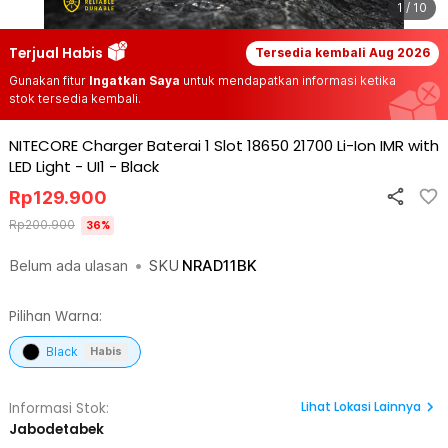
1 / 10
Terjual Habis
Tersedia kembali
Aug 2026
Gunakan fitur
Ingatkan Saya
untuk mendapatkan informasi ketika
stok tersedia kembali.
NITECORE Charger Baterai 1 Slot 18650 21700 Li-Ion IMR with
LED Light - UI1
-
Black
Rp
129.900
Rp
200.900
36
%
Belum ada ulasan
•
SKU
NRAD11BK
Pilihan Warna:
Black
Habis
Lihat
Lokasi Lainnya
Informasi Stok:
Jabodetabek