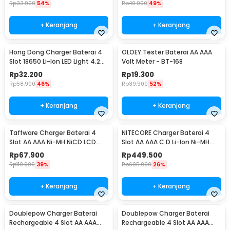
Rp
33.900
54%
Rp
49.900
49%
+ Keranjang
+ Keranjang
Hong Dong Charger Baterai 4
OLOEY Tester Baterai AA AAA
Slot 18650 Li-Ion LED Light 4.2V
Volt Meter - BT-168
1200mA - MS-404A
Rp
32.200
Rp
19.300
Rp
58.900
46%
Rp
39.900
52%
+ Keranjang
+ Keranjang
Taffware Charger Baterai 4
NITECORE Charger Baterai 4
Slot AA AAA Ni-MH NiCD LCD
Slot AA AAA C D Li-Ion Ni-MH
Display - C903W
LCD Display - UM4
Rp
67.900
Rp
449.500
Rp
110.900
39%
Rp
605.900
26%
+ Keranjang
+ Keranjang
Doublepow Charger Baterai
Doublepow Charger Baterai
Rechargeable 4 Slot AA AAA
Rechargeable 4 Slot AA AAA