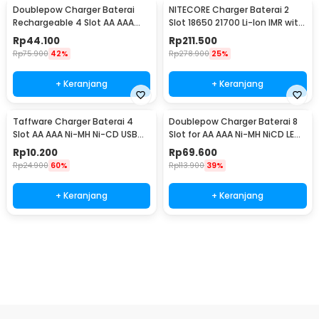
Doublepow Charger Baterai
NITECORE Charger Baterai 2
Rechargeable 4 Slot AA AAA
Slot 18650 21700 Li-Ion IMR with
with AA 4 PCS - DP-U82
LED Light - UI2
Rp
44.100
Rp
211.500
Rp
75.900
42%
Rp
278.900
25%
+ Keranjang
+ Keranjang
Taffware Charger Baterai 4
Doublepow Charger Baterai 8
Slot AA AAA Ni-MH Ni-CD USB
Slot for AA AAA Ni-MH NiCD LED
Plug - B-04
Light - DP-K18
Rp
10.200
Rp
69.600
Rp
24.900
60%
Rp
113.900
39%
+ Keranjang
+ Keranjang
Ingatkan Saya