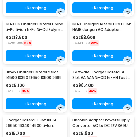
+ Keranjang
+ Keranjang
IMAX B6 Charger Baterai Drone
IMAX Charger Baterai LiPo Li-Ion
Li-Po Li-ion Li-Fe Ni-Cd Polymer
NiMH dengan AC Adapter
LCD 80W
Integrated - B6AC
Rp
213.500
Rp
263.600
Rp
292.900
28%
Rp
334.900
22%
+ Keranjang
+ Keranjang
Bmax Charger Baterai 2 Slot
Taffware Charger Baterai 4
14500 18350 18650 18500 26650
Slot AA AAA Ni-CD Ni-MH Fast
Li-Ion LED - BH-042100-02U
Charging LCD - C905W
Rp
25.100
Rp
98.400
Rp
48.900
49%
Rp
151.900
36%
+ Keranjang
+ Keranjang
Charger Baterai 1 Slot 18650
Lincoiah Adaptor Power Supply
26650 16340 14500 Li-Ion
Converter AC to DC 12V 3A EU
Spring Strip - NK-205
Plug - 1230
Rp
15.700
Rp
25.900