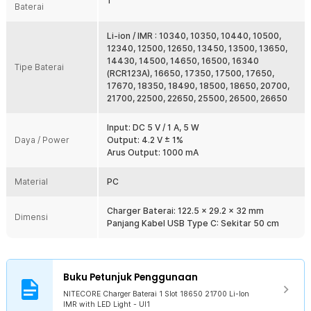
1
Baterai
Menggunakan metode pengisian Constant Current (CC) dan
Constant Voltage (CV), charger secara otomatis menyesuaikan fase
pengisian sesuai kondisi baterai. Pada tahap awal, arus dijaga
Li-ion / IMR : 10340, 10350, 10440, 10500,
konstan untuk efisiensi optimal. Ketika tegangan mendekati batas
12340, 12500, 12650, 13450, 13500, 13650,
maksimum, sistem beralih ke tegangan konstan sambil menurunkan
14430, 14500, 14650, 16500, 16340
Tipe Baterai
arus secara bertahap hingga baterai penuh.
(RCR123A), 16650, 17350, 17500, 17650,
17670, 18350, 18490, 18500, 18650, 20700,
Struktur Perlindungan Berlapis
21700, 22500, 22650, 25500, 26500, 26650
Dilengkapi sistem perlindungan berlapis untuk memastikan
keamanan maksimal selama proses pengisian. Proteksi meliputi
Input: DC 5 V / 1 A, 5 W
anti-short circuit, reverse polarity protection, overcharge
Daya / Power
Output: 4.2 V ± 1%
protection, serta intelligent thermal protection. Sistem juga akan
Arus Output: 1000 mA
menghentikan pengisian secara otomatis saat baterai mencapai
kapasitas penuh.
Material
PC
Struktur Material Tahan Panas
Body charger menggunakan material PC tahan api yang kokoh dan
Charger Baterai: 122.5 x 29.2 x 32 mm
memiliki ketahanan tinggi terhadap suhu panas. Desain ventilasi
Dimensi
Panjang Kabel USB Type C: Sekitar 50 cm
samping membantu meningkatkan sirkulasi udara sehingga panas
dapat terdisipasi dengan baik selama proses charging
berlangsung. Struktur ini membuat charger lebih aman untuk
penggunaan rutin maupun intensif.
Buku Petunjuk Penggunaan
Support Banyak Baterai
NITECORE Charger Baterai 1 Slot 18650 21700 Li-Ion
Charger baterai ini dapat memuat berbagai ukuran baterai Li-ion /
IMR with LED Light - UI1
IMR seperti: