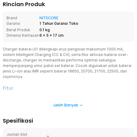
Rincian Produk
Brand
NITECORE
Garansi
1 Tahun Garansi Toko
Berat Produk
0.1 kg
Dimensi Kemasan
6
x
5
x
17
cm
Charger baterai UI1 dilengkapi arus pengisian maksimum 1000 mA,
sistem Intelligent Charging (CC & CV), serta fitur aktivasi baterai over-
discharge, charger ini memastikan performa optimal sekaligus
memperpanjang umur pakai sel baterai. Cocok digunakan untuk baterai
jenis Li-ion atau IMR seperti baterai 18650, 20700, 21700, 22500, dan
sejenisnya.
Fitur
Mode Arus Rendah Otomatis
Lebih Banyak
Saat mendeteksi baterai dengan tegangan di bawah 2.9 V, sistem
otomatis masuk ke Low Current Mode dengan arus sekitar 100 mA
untuk melindungi struktur kimia sel dari tekanan awal pengisian.
Spesifikasi
Setelah tegangan stabil di atas 2.9 V, charger akan beralih ke mode
standar 1000 mA.
Jumlah Slot
Sesuaikan Fase Pengisian