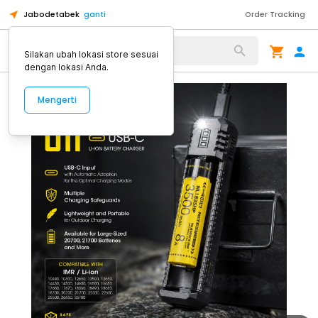
Jabodetabek
ganti
Order Tracking
Alat Kopi
Silakan ubah lokasi store sesuai
dengan lokasi Anda.
Mengerti