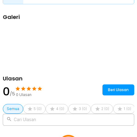
10340, 10350, 10440, 10500, 12340, 12500, 12650, 13450, 13500,
13650, 14430, 14500, 14650, 16500, 16340 (RCR123A), 16650,
Galeri
17350, 17500, 17650, 17670, 18350, 18490, 18500, 18650, 20700,
21700, 22500, 22650, 25500, 26500, 26650.
Sertifikat Dealer Resmi
Ulasan
0
Beri Ulasan
/5
0
Ulasan
Semua
5
(
0
)
4
(
0
)
3
(
0
)
2
(
0
)
1
(
0
)
Cari Ulasan