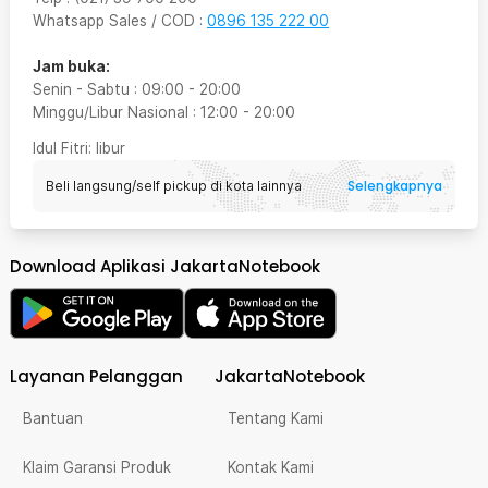
Whatsapp Sales / COD
:
0896 135 222 00
Jam buka:
Senin - Sabtu
:
09:00
-
20:00
Minggu/Libur Nasional
:
12:00
-
20:00
Idul Fitri
: libur
Selengkapnya
Beli langsung/self pickup di kota lainnya
Download Aplikasi JakartaNotebook
Layanan Pelanggan
JakartaNotebook
Bantuan
Tentang Kami
Klaim Garansi Produk
Kontak Kami