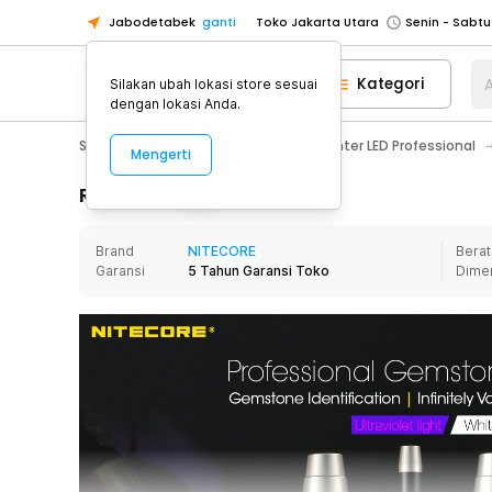
Jabodetabek
ganti
Toko Jakarta Utara
Toko Tangerang
Kategori
A
Silakan ubah lokasi store sesuai
Toko Cikupa
dengan lokasi Anda.
Pick n Go Jakarta Barat
Senin - J
Sport & Outdoor
Senter LED
Senter LED Professional
Mengerti
Pick n Go Bekasi
Senin - Jumat (08
Pick n Go Depok
Senin - Jumat (08
Rincian Produk
Toko Jakarta Pusat
Senin - Sabtu
Brand
NITECORE
Berat
Toko Jakarta Barat
Senin - Sabtu
Garansi
5 Tahun Garansi Toko
Dime
Toko Jakarta Utara
Toko Tangerang
Toko Cikupa
Pick n Go Jakarta Barat
Senin - J
Pick n Go Bekasi
Senin - Jumat (08
Pick n Go Depok
Senin - Jumat (08