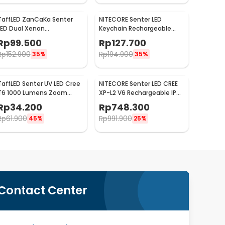
TaffLED ZanCaKa Senter
NITECORE Senter LED
LED Dual Xenon
Keychain Rechargeable
Rechargeable 10W 13500
Waterproof IP65 55
Rp
99.500
Rp
127.700
Lumens - Q3
Lumens - Tube V2.0
Rp
152.900
Rp
194.900
35%
35%
TaffLED Senter UV LED Cree
NITECORE Senter LED CREE
T6 1000 Lumens Zoom
XP-L2 V6 Rechargeable IP68
Portable 395nm - T118
1200 Lumens - MH10 V2
Rp
34.200
Rp
748.300
Rp
61.900
Rp
991.900
45%
25%
Contact Center