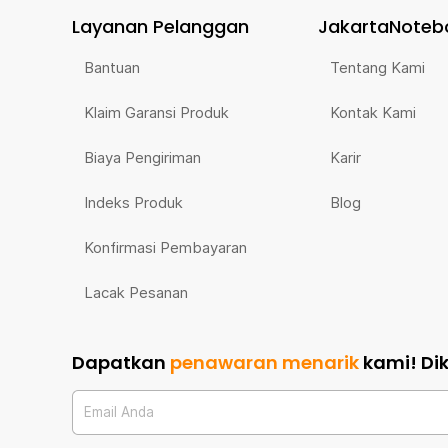
Layanan Pelanggan
JakartaNoteb
Special Design
Bantuan
Tentang Kami
Bagian kepala senter ini dibuat panjang yang terfokus ke 
fokus cahaya lebih terarah dan memudahkan Anda saat 
Klaim Garansi Produk
Kontak Kami
titik ini juga membuat penetrasi cahaya kedalam batu 
Biaya Pengiriman
Karir
Indeks Produk
Blog
Konfirmasi Pembayaran
Lacak Pesanan
Dapatkan
penawaran menarik
kami!
Di
Email Anda