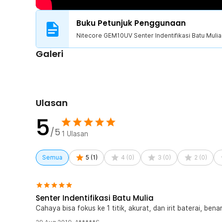
Sinar UV ini dapat digunakan untuk mengecek kemurnian
yang tidak ditempel dengan lem, mengecek fluoresces d
Buku Petunjuk Penggunaan
Nitecore GEM10UV Senter Indentifikasi Batu Mulia
Galeri
Ulasan
5
/5
1
Ulasan
Semua
5
(
1
)
4
(
0
)
3
(
0
)
2
(
0
)
Senter Indentifikasi Batu Mulia
Cahaya bisa fokus ke 1 titik, akurat, dan irit baterai, be