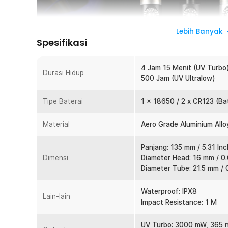
Lebih Banyak
Spesifikasi
4 Jam 15 Menit (UV Turbo
Durasi Hidup
500 Jam (UV Ultralow)
Tipe Baterai
1 x 18650 / 2 x CR123 (Ba
Material
Aero Grade Aluminium Allo
Senter dari Nitecore GEM10UV ini menggunakan cahaya 
Senter ini didesain khusus untuk digunakan sebagai senter
Panjang: 135 mm / 5.31 Inc
Bagi para kolektor batu seperti batu akik wajib untuk memil
Dimensi
Diameter Head: 16 mm / 0.
Diameter Tube: 21.5 mm / 
Features
Waterproof: IPX8
365nm Ultraviolet for Authenticity Identification
Lain-lain
Impact Resistance: 1 M
Senter Nitecore GEM10UV menggunakan LED ultraviolet
digunakan untuk mengidentifikasi keaslian dan kemurnian
UV Turbo: 3000 mW, 365 