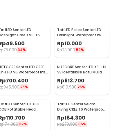
TaffLED Senter LED
TaffLED Police Senter LED
Flashlight Cree XML-T6
Flashlight Waterproof 1W -
3800 Lumens - E27
TAC2L
Rp
49.500
Rp
10.000
Rp
75.000
Rp
23.900
34%
59%
NITECORE Senter LED CREE
NITECORE Senter LED XP-L HI
XP-L HD V6 Waterproof IPX8
V3 Identifikasi Batu Mulia
1000 Lumens - MT21C
IPX8 500 Lumens - GEM8
Rp
700.400
Rp
613.700
Rp
945.900
Rp
810.900
26%
25%
TaffLED Senter LED XPG
TaffLED Senter Selam
COB Rotatable Head
Diving CREE T6 Waterproof
Magnetic Tail 10000
IP68 10000 Lumens - TG-
Rp
110.700
Rp
184.300
Lumens - 3189A
S151
Rp
174.900
Rp
279.900
37%
35%