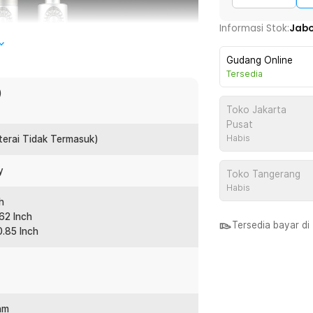
Informasi Stok:
Jab
Gudang Online
Tersedia
)
Toko Jakarta
Pusat
Habis
terai Tidak Termasuk)
y
Toko Tangerang
ultraviolet 3000mW dan wave length 365nm.
Habis
 indentifikasi batu mulia atau gemstone.
h
iki senter Nitecore ini.
62 Inch
Tersedia bayar d
0.85 Inch
 3000mW dan 365nm. Sinar UV ini biasa
 dari batu berlian, batu giok dan batu-
nm