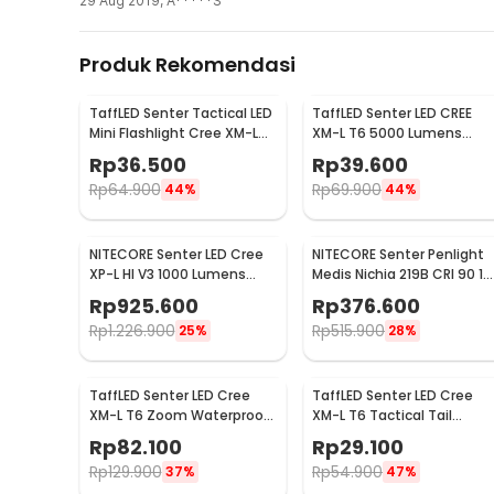
29 Aug 2019
,
A*****S
Rotary Switch for Infinitely Variable Brightness
Anda dapat mengatur cahaya senter dengan mudah berka
Produk Rekomendasi
Cukup putar switch ini untuk mengubah tingkat kecerah
TaffLED Senter Tactical LED
TaffLED Senter LED CREE
Mini Flashlight Cree XM-L
XM-L T6 5000 Lumens
T6 2000 Lumens - E17
Zoom 5 Mode Baterai
Rp
36.500
Rp
39.600
26650 - E97
Rp
64.900
Rp
69.900
44%
44%
NITECORE Senter LED Cree
NITECORE Senter Penlight
XP-L HI V3 1000 Lumens
Medis Nichia 219B CRI 90 18
Hunting Flashlight - New
Lumens IPX8 - MT06MD
Rp
925.600
Rp
376.600
P30
Rp
1.226.900
Rp
515.900
25%
28%
TaffLED Senter LED Cree
TaffLED Senter LED Cree
XM-L T6 Zoom Waterproof
XM-L T6 Tactical Tail
IP65 8000 Lumens - E17
Switch 3800 Lumens
Rp
82.100
Rp
29.100
COB
Rp
129.900
Rp
54.900
37%
47%