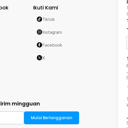
ook
Ikuti Kami
Tiktok
satu titik. Hal ini sengaja dilakukan agar
mengidentifikasi batu. Fokus ke satu
Instagram
semakin meningkat.
Facebook
X
kirim mingguan
Mulai Berlangganan