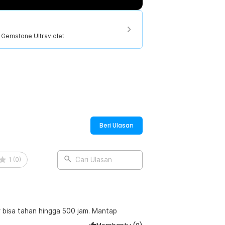
 berlian, mengecek batu giok organic
ari batu dan banyak fungsi lainnya.
 Gemstone Ultraviolet
Beri Ulasan
1
(
0
)
Cari Ulasan
nar bisa tahan hingga 500 jam. Mantap