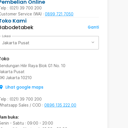
Pembelian Online
Telp : (021) 39 700 200
Customer Service (WA) :
0899 721 7050
Toko Kami
Jabodetabek
Ganti
Lokasi
Jakarta Pusat
Toko
Bendungan Hilir Raya Blok G1 No. 10
Jakarta Pusat
DKI Jakarta
10210
Lihat google maps
Telp
:
(021) 39 700 200
Whatsapp Sales / COD
:
0896 135 222 00
Jam buka:
Senin - Sabtu
:
09:00
-
20:00