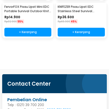
FervorFOX Pisau Lipat Mini EDC
KNIFEZER Pisau Lipat EDC
Portable Survival Outdoor Knife
Stainless Steel Survival
- PMT5
Outdoor Knife - 440C
Rp
14.900
Rp
36.600
Rp
32.900
55%
Rp
65.900
45%
+ Keranjang
+ Keranjang
Beli Sekarang
Contact Center
Pembelian Online
Telp : (021) 39 700 200