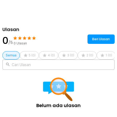
pun dapat memberikan kontrol maksimal saat memotong berbagai
benda.
Sertifikat Dealer Resmi
Ulasan
0
Beri Ulasan
/5
0
Ulasan
Semua
5
(
0
)
4
(
0
)
3
(
0
)
2
(
0
)
1
(
0
)
Cari Ulasan
Belum ada ulasan
Kelengkapan Produk