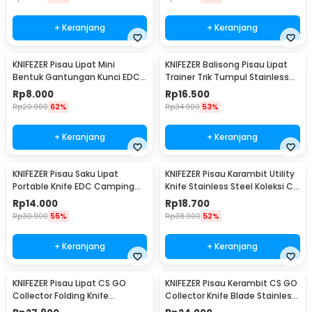
+ Keranjang
+ Keranjang
KNIFEZER Pisau Lipat Mini
KNIFEZER Balisong Pisau Lipat
Bentuk Gantungan Kunci EDC
Trainer Trik Tumpul Stainless
Stainless Steel - MKE13
Steel - C27
Rp
8.000
Rp
16.500
Rp
20.900
62%
Rp
34.900
53%
+ Keranjang
+ Keranjang
KNIFEZER Pisau Saku Lipat
KNIFEZER Pisau Karambit Utility
Portable Knife EDC Camping
Knife Stainless Steel Koleksi CS
Survival Steel - CS-ZDD01
GO - H12
Rp
14.000
Rp
18.700
Rp
30.900
55%
Rp
38.900
52%
+ Keranjang
+ Keranjang
KNIFEZER Pisau Lipat CS GO
KNIFEZER Pisau Kerambit CS GO
Collector Folding Knife
Collector Knife Blade Stainless
Stainless Steel Pointed Head -
Steel - H10