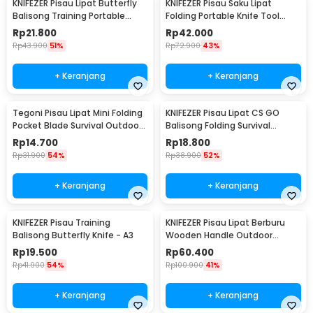
KNIFEZER Pisau Lipat Butterfly
KNIFEZER Pisau Saku Lipat
Balisong Training Portable
Folding Portable Knife Tool
Knife - C28
Wood Grip - S12
Rp
21.800
Rp
42.000
Rp
43.900
51%
Rp
72.900
43%
+ Keranjang
+ Keranjang
Tegoni Pisau Lipat Mini Folding
KNIFEZER Pisau Lipat CS GO
Pocket Blade Survival Outdoor
Balisong Folding Survival
Knife - EO02732
Outdoor Knife - C3
Rp
14.700
Rp
18.800
Rp
31.900
54%
Rp
38.900
52%
+ Keranjang
+ Keranjang
KNIFEZER Pisau Training
KNIFEZER Pisau Lipat Berburu
Balisong Butterfly Knife - A3
Wooden Handle Outdoor
Survival Knife - CBF64
Rp
19.500
Rp
60.400
Rp
41.900
54%
Rp
100.900
41%
+ Keranjang
+ Keranjang