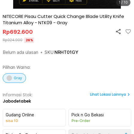
1 / 10
NITECORE Pisau Cutter Quick Change Blade Utility Knife
Titanium Alloy - NTK09
-
Gray
Rp
692.600
Rp
924.900
26
%
Belum ada ulasan
•
SKU
NRHT01GY
Pilihan Warna:
Gray
Lihat
Lokasi Lainnya
Informasi Stok:
Jabodetabek
Gudang Online
Pick n Go Bekasi
sisa
10
Pre-Order