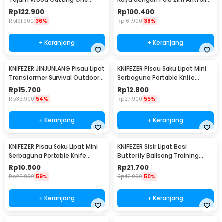
Handed Axe - JP57
Aluminium Alloy - JHD-A018
Rp
122.900
Rp
100.400
Rp
191.900
36%
Rp
161.900
38%
+ Keranjang
+ Keranjang
KNIFEZER JINJUNLANG Pisau Lipat
KNIFEZER Pisau Saku Lipat Mini
Transformer Survival Outdoor
Serbaguna Portable Knife
Knife - JL-10A
Survival - W46
Rp
15.700
Rp
12.800
Rp
33.900
54%
Rp
27.900
55%
+ Keranjang
+ Keranjang
KNIFEZER Pisau Saku Lipat Mini
KNIFEZER Sisir Lipat Besi
Serbaguna Portable Knife
Butterfly Balisong Training
Survival Tool - W33
Knife 220mm - JL07
Rp
10.800
Rp
21.700
Rp
25.900
59%
Rp
42.900
50%
+ Keranjang
+ Keranjang