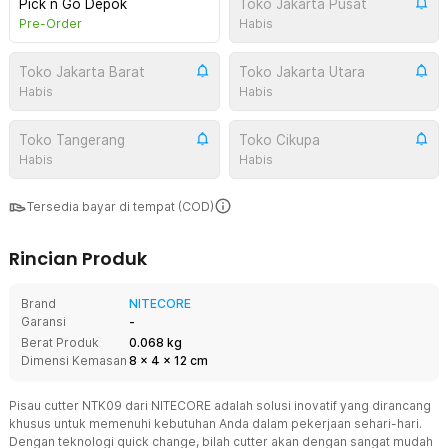
Pick n Go Depok
Toko Jakarta Pusat
Pre-Order
Habis
Toko Jakarta Barat
Toko Jakarta Utara
Habis
Habis
Toko Tangerang
Toko Cikupa
Habis
Habis
Tersedia bayar di tempat (COD)
Rincian Produk
Brand
NITECORE
Garansi
-
Berat Produk
0.068 kg
Dimensi Kemasan
8
x
4
x
12
cm
Pisau cutter NTK09 dari NITECORE adalah solusi inovatif yang dirancang
khusus untuk memenuhi kebutuhan Anda dalam pekerjaan sehari-hari.
Dengan teknologi quick change, bilah cutter akan dengan sangat mudah