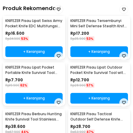
Rincian yang Anda dapatkan untuk pembelian produk ini:
Produk Rekomendasi
1 x NITECORE Pisau Cutter Quick Change Blade Utility Knife
Titanium Alloy - NTK09
KNIFEZER Pisau Lipat Swiss Army
KNIFEZER Pisau Tersembunyi
Pocket Knife EDC Multifungsi
Mini Self Defense Stealth Knife
11in1 - A3011
Steel - H19
Rp
16.600
Rp
17.200
Rp
34.900
53%
Rp
35.900
53%
+ Keranjang
+ Keranjang
KNIFEZER Pisau Lipat Pocket
KNIFEZER Pisau Lipat Outdoor
Portable Knife Survival Tool
Pocket Knife Survival Tool with
EDC Stainless - H18
Carabiner - W24
Rp
7.700
Rp
12.700
Rp
19.900
62%
Rp
28.900
57%
+ Keranjang
+ Keranjang
KNIFEZER Pisau Berburu Hunting
KNIFEZER Pisau Tactical
Knife Survival Tool Stainless
Outdoor Self Defense Knife
Steel - BUCK076
Stainless Steel - D578M
Rp
38.600
Rp
28.700
Rp
67.900
44%
Rp
53.900
47%