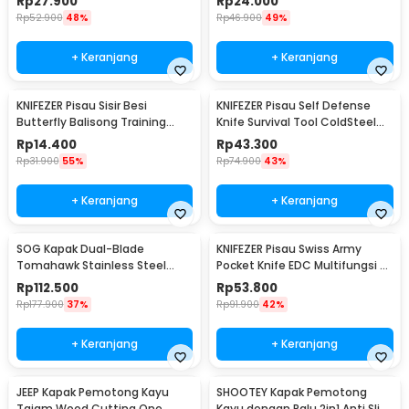
Rp
27.900
Rp
24.000
K390
Rp
52.900
48%
Rp
46.900
49%
+ Keranjang
+ Keranjang
KNIFEZER Pisau Sisir Besi
KNIFEZER Pisau Self Defense
Butterfly Balisong Training
Knife Survival Tool ColdSteel
Knife CS GO - LF-9898
Straight - 17T
Rp
14.400
Rp
43.300
Rp
31.900
55%
Rp
74.900
43%
+ Keranjang
+ Keranjang
SOG Kapak Dual-Blade
KNIFEZER Pisau Swiss Army
Tomahawk Stainless Steel
Pocket Knife EDC Multifungsi -
Survival Camping
MKE16
Rp
112.500
Rp
53.800
Rp
177.900
37%
Rp
91.900
42%
+ Keranjang
+ Keranjang
JEEP Kapak Pemotong Kayu
SHOOTEY Kapak Pemotong
Tajam Wood Cutting One
Kayu dengan Palu 2in1 Anti Slip