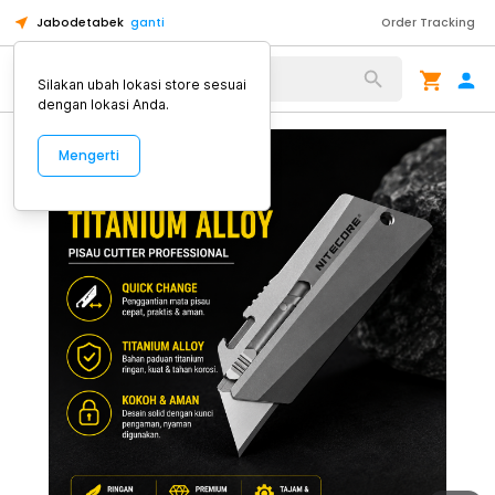
Jabodetabek
ganti
Order Tracking
Alat Kopi
Silakan ubah lokasi store sesuai
dengan lokasi Anda.
Mengerti