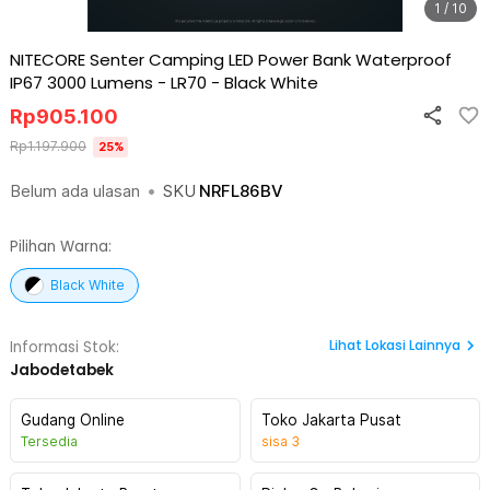
1 / 10
NITECORE Senter Camping LED Power Bank Waterproof
IP67 3000 Lumens - LR70
-
Black White
Rp
905.100
Rp
1.197.900
25
%
Belum ada ulasan
•
SKU
NRFL86BV
Pilihan Warna:
Black White
Lihat
Lokasi Lainnya
Informasi Stok:
Jabodetabek
Gudang Online
Toko Jakarta Pusat
Tersedia
sisa
3