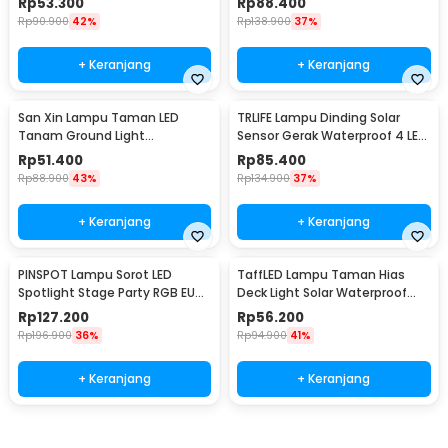
Rp
53.300
Rp
88.400
Rp
90.900
42%
Rp
138.900
37%
+ Keranjang
+ Keranjang
San Xin Lampu Taman LED
TRLIFE Lampu Dinding Solar
Tanam Ground Light
Sensor Gerak Waterproof 4 LED
Waterproof 3W Warm White -
Cool White 4W - K7004
Rp
51.400
Rp
85.400
SX120
Rp
88.900
43%
Rp
134.900
37%
+ Keranjang
+ Keranjang
PINSPOT Lampu Sorot LED
TaffLED Lampu Taman Hias
Spotlight Stage Party RGB EU
Deck Light Solar Waterproof
Plug 240V 10W - WRGB
Warm White 8 PCS - L20
Rp
127.200
Rp
56.200
Rp
196.900
36%
Rp
94.900
41%
+ Keranjang
+ Keranjang