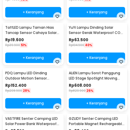
+ Keranjang
+ Keranjang
TaffLED Lampu Taman Hias
YuYi Lampu Dinding Solar
Tancap Sensor Cahaya Solar
Sensor Gerak Waterproof COB
Power Waterproof - EM300
100LED Cool White - SMT-F100
Rp
19.600
Rp
63.500
Rp
39.900
51%
Rp
104.900
40%
+ Keranjang
+ Keranjang
PDQ Lampu LED Dinding
ALiEN Lampu Sorot Panggung
Outdoor Motion Sensor
LED Stage Spotlight Moving
Waterproof Cool White 15W
Head RGB 10W - DM512
Rp
152.400
Rp
608.000
Inner Light - 3120
Rp
208.900
28%
Rp
820.900
26%
+ Keranjang
+ Keranjang
VASTFIRE Senter Camping LED
GZLIDY Senter Camping LED
Solar Power Bank Waterproof
Portable Magnet Rechargeable
IP65 - YD-878A
2000 Lumens Big - W599A