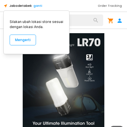
Jabodetabek
ganti
Order Tracking
Alat Kopi
Silakan ubah lokasi store sesuai
dengan lokasi Anda.
Mengerti