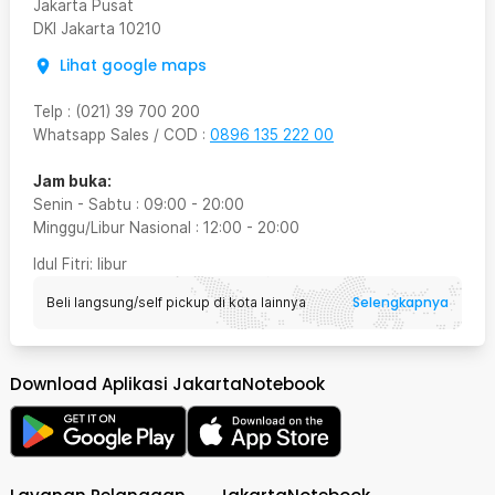
Jakarta Pusat
DKI Jakarta
10210
Lihat google maps
Telp
:
(021) 39 700 200
Whatsapp Sales / COD
:
0896 135 222 00
Jam buka:
Senin - Sabtu
:
09:00
-
20:00
Minggu/Libur Nasional
:
12:00
-
20:00
Idul Fitri
: libur
Selengkapnya
Beli langsung/self pickup di kota lainnya
Download Aplikasi JakartaNotebook