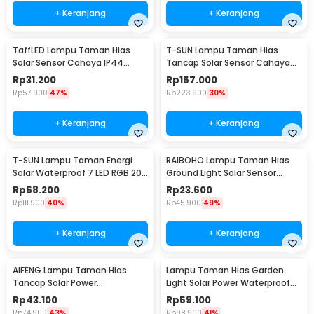
+ Keranjang
+ Keranjang
TaffLED Lampu Taman Hias
T-SUN Lampu Taman Hias
Solar Sensor Cahaya IP44
Tancap Solar Sensor Cahaya
Warm White 4 PCS - L20
IP65 Warm White 3W - TS-
Rp
31.200
Rp
157.000
G0902
Rp
57.900
47%
Rp
223.900
30%
+ Keranjang
+ Keranjang
T-SUN Lampu Taman Energi
RAIBOHO Lampu Taman Hias
Solar Waterproof 7 LED RGB 200
Ground Light Solar Sensor
Lumens 1.6W - TS-G0102
Waterproof 12/20LED - RB20
Rp
68.200
Rp
23.600
Rp
111.900
40%
Rp
45.900
49%
+ Keranjang
+ Keranjang
AIFENG Lampu Taman Hias
Lampu Taman Hias Garden
Tancap Solar Power
Light Solar Power Waterproof
Waterproof Cool White -
Cool White - EM375
Rp
43.100
Rp
59.100
EM320
Rp
74.900
43%
Rp
98.900
41%