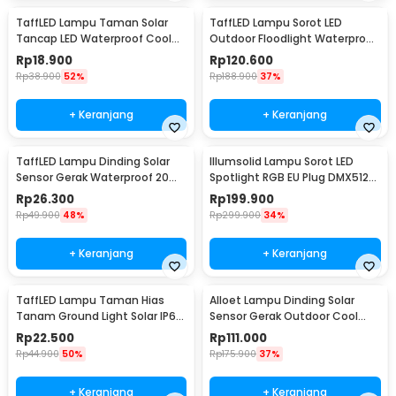
TaffLED Lampu Taman Solar
TaffLED Lampu Sorot LED
Tancap LED Waterproof Cool
Outdoor Floodlight Waterproof
White 6000K - YF-922
Cool White 30W - W804
Rp
18.900
Rp
120.600
Rp
38.900
52%
Rp
188.900
37%
+ Keranjang
+ Keranjang
TaffLED Lampu Dinding Solar
Illumsolid Lampu Sorot LED
Sensor Gerak Waterproof 20
Spotlight RGB EU Plug DMX512
LED Cool White - L20
240V 30W - YS-P01
Rp
26.300
Rp
199.900
Rp
49.900
48%
Rp
299.900
34%
+ Keranjang
+ Keranjang
TaffLED Lampu Taman Hias
Alloet Lampu Dinding Solar
Tanam Ground Light Solar IP65
Sensor Gerak Outdoor Cool
8 LED - CL-022
White 50 LED - LE66
Rp
22.500
Rp
111.000
Rp
44.900
50%
Rp
175.900
37%
+ Keranjang
+ Keranjang