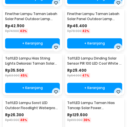
Finether Lampu Taman Lebah
Finether Lampu Taman Lebah
Solar Panel Outdoor Lamp
Solar Panel Outdoor Lamp
Waterproof IP65 30 LED - BE306
Waterproof IP65 50 LED - BE306
Rp
42.900
Rp
46.400
Rp
74.900
43%
Rp
78.900
42%
+ Keranjang
+ Keranjang
TaffLED Lampu Hias String
TaffLED Lampu Dinding Solar
Lights Dekorasi Taman Solar
Sensor PIR 100 LED Cool White -
12M 100LED - S-04
BK-100
Rp
35.500
Rp
29.400
Rp
63.900
45%
Rp
54.900
47%
+ Keranjang
+ Keranjang
TaffLED Lampu Sorot LED
TaffLED Lampu Taman Hias
Outdoor Floodlight Waterproof
Tancap Solar Power
Cool White 50W - A8
Waterproof 10 LED 2835 - TS-
Rp
26.300
Rp
129.600
G2202
Rp
49.900
48%
Rp
199.900
36%