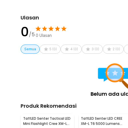
Ulasan
0
/5
0
Ulasan
Semua
5
(
0
)
4
(
0
)
3
(
0
)
2
(
0
)
Belum ada ul
Produk Rekomendasi
TaffLED Senter Tactical LED
TaffLED Senter LED CREE
Mini Flashlight Cree XM-L
XM-L T6 5000 Lumens