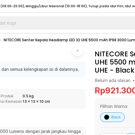
lat Kopi
umat (07:00 - 20:00), Sabtu - Minggu (08:00 - 20:00), Tutup pada Idul Fitri
Sele
NITECORE Senter Kepala Headlamp LED 32 UHE 5500 mAh IP68 3000 Lu
:00 - 20:00), Sabtu - Minggu/ Libur Nasional (08:00 - 17:00)
Selengkapnya
:00 - 20:00), Sabtu - Minggu/ Libur Nasional (08:00 - 17:00)
NITECORE S
Selengkapnya
UHE 5500 m
 (09:00-20:00), Minggu/Libur Nasional (12:00-20:00), Tutup pada Idul Fitri
Sele
UHE
-
Black
 dan semua kelengkapan isi di dalamnya.
 (09:00-20:00), Minggu/Libur Nasional (12:00-20:00), Tutup pada Idul Fitri
Sele
Belum ada ulasan
•
Rp
921.30
 Produk
0.5 kg
nsi Kemasan
13
x
13
x
10
cm
umat (07:00 - 20:00), Sabtu - Minggu (08:00 - 20:00), Tutup pada Idul Fitri
Sele
Pilihan Warna:
:00 - 20:00), Sabtu - Minggu/ Libur Nasional (08:00 - 17:00)
Selengkapnya
Black
:00 - 20:00), Sabtu - Minggu/ Libur Nasional (08:00 - 17:00)
Selengkapnya
3000 Lumens dengan jarak jangkau hingga