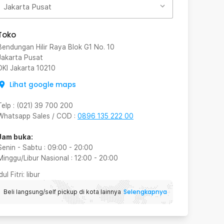
Jakarta Pusat
Toko
Bendungan Hilir Raya Blok G1 No. 10
Jakarta Pusat
DKI Jakarta
10210
Lihat google maps
Telp
:
(021) 39 700 200
Whatsapp Sales / COD
:
0896 135 222 00
Jam buka:
Senin - Sabtu
:
09:00
-
20:00
Minggu/Libur Nasional
:
12:00
-
20:00
Idul Fitri
: libur
Selengkapnya
Beli langsung/self pickup di kota lainnya