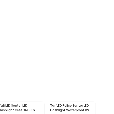
TaffLED Senter LED
TaffLED Police Senter LED
Flashlight Cree XML-T6
Flashlight Waterproof 1W -