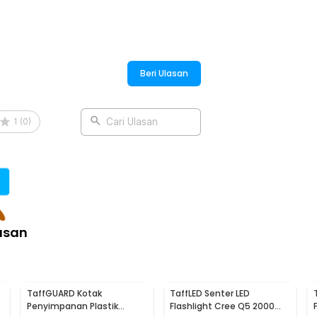
Beri Ulasan
1
(
0
)
Cari Ulasan
asan
TaffGUARD Kotak
TaffLED Senter LED
Penyimpanan Plastik
Flashlight Cree Q5 2000