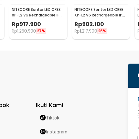
NITECORE Senter LED CREE
NITECORE Senter LED CREE
XP-L2 V6 Rechargeable IP68
XP-L2 V6 Rechargeable IP68
1200 Lumens - MH12 V2
4400 Lumens - E4K
Rp
917.900
Rp
902.100
Rp
1.250.900
Rp
1.217.900
27%
26%
ook
Ikuti Kami
Tiktok
Instagram