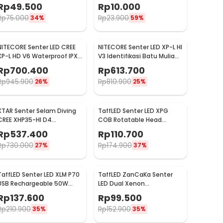
3800 Lumens - E27
TAC2L
Rp
49.500
Rp
10.000
Rp
75.000
Rp
23.900
34%
59%
NITECORE Senter LED CREE
NITECORE Senter LED XP-L HI
XP-L HD V6 Waterproof IPX8
V3 Identifikasi Batu Mulia
1000 Lumens - MT21C
IPX8 500 Lumens - GEM8
Rp
700.400
Rp
613.700
Rp
945.900
Rp
810.900
26%
25%
XTAR Senter Selam Diving
TaffLED Senter LED XPG
CREE XHP35-HI D4
COB Rotatable Head
Waterproof IPX8 1600
Magnetic Tail 10000
Rp
537.400
Rp
110.700
Lumens - D26 1600S
Lumens - 3189A
Rp
730.000
Rp
174.900
27%
37%
TaffLED Senter LED XLM P70
TaffLED ZanCaKa Senter
USB Rechargeable 50W
LED Dual Xenon
1000 Lumens with 26650
Rechargeable 10W 13500
Rp
137.600
Rp
99.500
Battery - XLM-P70
Lumens - Q3
Rp
210.900
Rp
152.900
35%
35%