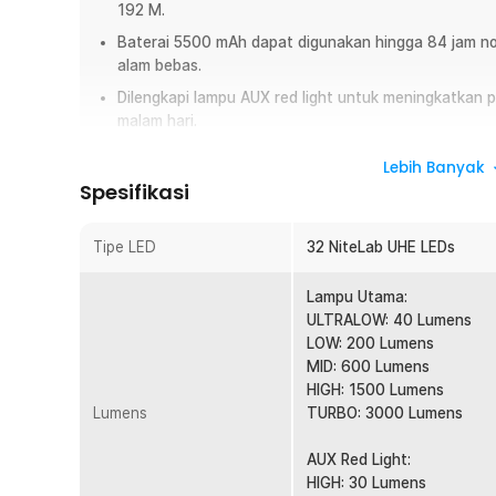
192 M.
Baterai 5500 mAh dapat digunakan hingga 84 jam n
alam bebas.
Dilengkapi lampu AUX red light untuk meningkatkan p
malam hari.
8 Mode penggunaan dengan 5 mode pada lampu utam
Lebih Banyak
dapat diatur sesuai kebutuhan.
Spesifikasi
Proteksi lengkap dengan Ip68 dan bodi tahn bantin
tanpa khawatir rusak.
Tipe LED
32 NiteLab UHE LEDs
Overview
Lampu Utama:
Menjelajah alam bebas atau bekerja di area minim caha
ULTRALOW: 40 Lumens
pencahayaan maksimal dan daya tahan tinggi. Banyak hea
LOW: 200 Lumens
medan ekstrem atau cepat kehabisan baterai saat digun
MID: 600 Lumens
UHE hadir sebagai headlamp LED premium dengan output 
HIGH: 1500 Lumens
baterai rechargeable 5500 mAh untuk performa maksimal
Lumens
TURBO: 3000 Lumens
Fitur
AUX Red Light:
HIGH: 30 Lumens
Output Terang 3000 Lumens