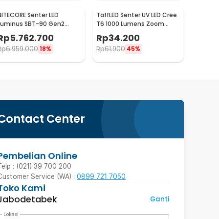
NITECORE Senter LED
TaffLED Senter UV LED Cree
Luminus SBT-90 Gen2
T6 1000 Lumens Zoom
Waterproof IP68 5200
Portable 395nm - T118
Rp
5.762.700
Rp
34.200
Lumens - TM39
Rp
6.959.000
Rp
61.900
18%
45%
Contact Center
Pembelian Online
Telp : (021) 39 700 200
Customer Service (WA) :
0899 721 7050
Toko Kami
Jabodetabek
Ganti
Lokasi