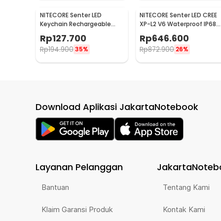
NITECORE Senter LED
NITECORE Senter LED CREE
Keychain Rechargeable
XP-L2 V6 Waterproof IP68
Waterproof IP65 55
1100 Lumens - P10 V2
Rp
127.700
Rp
646.600
Lumens - Tube V2.0
Rp
194.900
Rp
872.900
35%
26%
Download Aplikasi JakartaNotebook
Layanan Pelanggan
JakartaNoteb
Bantuan
Tentang Kami
Klaim Garansi Produk
Kontak Kami