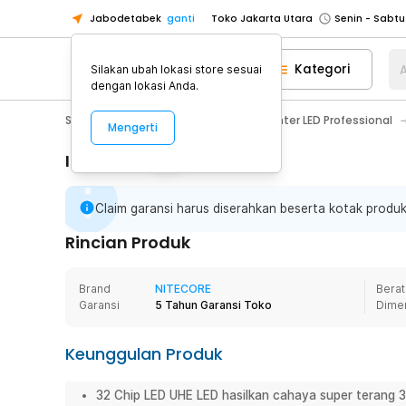
Jabodetabek
ganti
Toko Jakarta Utara
Toko Tangerang
Kategori
A
Silakan ubah lokasi store sesuai
Toko Cikupa
dengan lokasi Anda.
Pick n Go Jakarta Barat
Senin - J
Sport & Outdoor
Senter LED
Senter LED Professional
Mengerti
Pick n Go Bekasi
Senin - Jumat (08
Pick n Go Depok
Senin - Jumat (08
Informasi Penting
Toko Jakarta Pusat
Senin - Sabtu
Claim garansi harus diserahkan beserta kotak produk
Toko Jakarta Barat
Senin - Sabtu
Toko Jakarta Utara
Rincian Produk
Toko Tangerang
Brand
NITECORE
Berat
Toko Cikupa
Garansi
5 Tahun Garansi Toko
Dime
Pick n Go Jakarta Barat
Senin - J
Pick n Go Bekasi
Senin - Jumat (08
Keunggulan Produk
Pick n Go Depok
Senin - Jumat (08
32 Chip LED UHE LED hasilkan cahaya super terang 