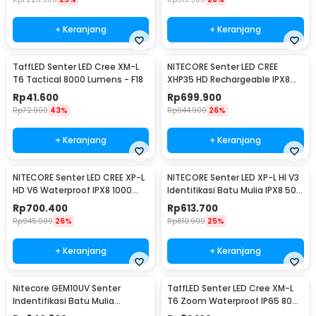
+ Keranjang
+ Keranjang
TaffLED Senter LED Cree XM-L
NITECORE Senter LED CREE
T6 Tactical 8000 Lumens - F18
XHP35 HD Rechargeable IPX8
1800 Lumens - MH23
Rp
41.600
Rp
699.900
Rp
72.900
43%
Rp
944.900
26%
+ Keranjang
+ Keranjang
NITECORE Senter LED CREE XP-L
NITECORE Senter LED XP-L HI V3
HD V6 Waterproof IPX8 1000
Identifikasi Batu Mulia IPX8 500
Lumens - MT21C
Lumens - GEM8
Rp
700.400
Rp
613.700
Rp
945.900
26%
Rp
810.900
25%
+ Keranjang
+ Keranjang
Nitecore GEM10UV Senter
TaffLED Senter LED Cree XM-L
Indentifikasi Batu Mulia
T6 Zoom Waterproof IP65 8000
Gemstone Ultraviolet
Lumens - E17 COB