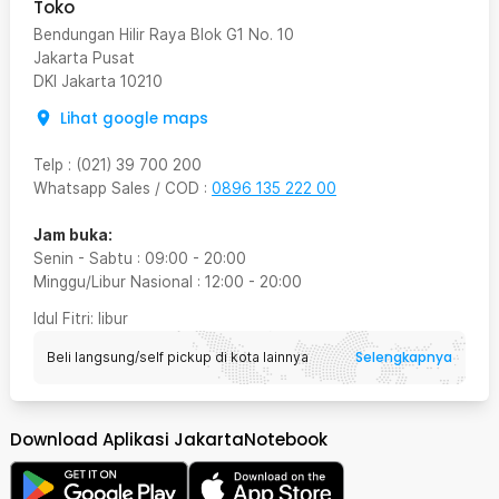
Toko
Bendungan Hilir Raya Blok G1 No. 10
Jakarta Pusat
DKI Jakarta
10210
Lihat google maps
Telp
:
(021) 39 700 200
Whatsapp Sales / COD
:
0896 135 222 00
Jam buka:
Senin - Sabtu
:
09:00
-
20:00
Minggu/Libur Nasional
:
12:00
-
20:00
Idul Fitri
: libur
Selengkapnya
Beli langsung/self pickup di kota lainnya
Download Aplikasi JakartaNotebook