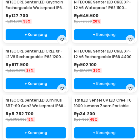
NITECORE Senter LED Keychain
NITECORE Senter LED CREE XP-
Rechargeable Waterproof IP65
L2 V6 Waterproof IP68 1100
55 Lumens - Tube V2.0
Lumens - P10 V2
Rp
127.700
Rp
646.600
Rp
194.900
35%
Rp
872.900
26%
+ Keranjang
+ Keranjang
NITECORE Senter LED CREE XP-
NITECORE Senter LED CREE XP-
L2 V6 Rechargeable IP68 1200
L2 V6 Rechargeable IP68 4400
Lumens - MH12 V2
Lumens - E4K
Rp
917.900
Rp
902.100
Rp
1.250.900
27%
Rp
1.217.900
26%
+ Keranjang
+ Keranjang
NITECORE Senter LED Luminus
TaffLED Senter UV LED Cree T6
SBT-90 Gen2 Waterproof IP68
1000 Lumens Zoom Portable
5200 Lumens - TM39
395nm - T118
Rp
5.762.700
Rp
34.200
Rp
6.959.000
18%
Rp
61.900
45%
+ Keranjang
+ Keranjang