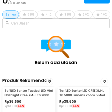
0
/5
0
Ulasan
panjang maupun kebutuhan emergency.
Semua
5
(
0
)
4
(
0
)
3
(
0
)
2
(
0
)
1
(
0
)
Sertifikat Dealer Resmi
Cari Ulasan
Belum ada ulasan
Produk Rekomendasi
TaffLED Senter Tactical LED Mini
TaffLED Senter LED CREE XM-L
Flashlight Cree XM-L T6 2000
T6 5000 Lumens Zoom 5 Mode
Lumens - E17
Baterai 26650 - E97
Rp
36.500
Rp
39.600
Rp
64.900
44%
Rp
69.900
44%
Kelengkapan Produk