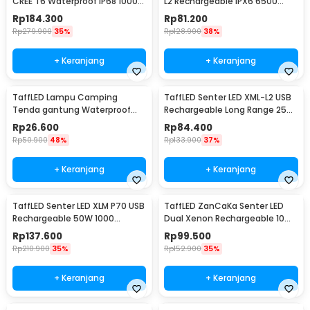
CREE T6 Waterproof IP68 10000
L2 Rechargeable IPX6 6500
Lumens - TG-S151
Lumens - 701
Rp
184.300
Rp
81.200
Rp
279.900
35%
Rp
128.900
38%
+ Keranjang
+ Keranjang
TaffLED Lampu Camping
TaffLED Senter LED XML-L2 USB
Tenda gantung Waterproof
Rechargeable Long Range 25W
Emergency 120 Lumens - G198
1000 Lumens Without Battery
Rp
26.600
Rp
84.400
- XML-L2
Rp
50.900
48%
Rp
133.900
37%
+ Keranjang
+ Keranjang
TaffLED Senter LED XLM P70 USB
TaffLED ZanCaKa Senter LED
Rechargeable 50W 1000
Dual Xenon Rechargeable 10W
Lumens with 26650 Battery -
13500 Lumens - Q3
Rp
137.600
Rp
99.500
XLM-P70
Rp
210.900
35%
Rp
152.900
35%
+ Keranjang
+ Keranjang