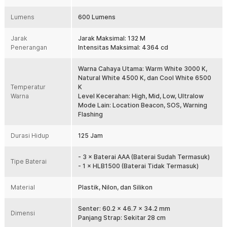
pilihan 3 temperatur warna untuk berbagai kebutuhan aktivitas malam
hari. Dengan desain ringan, waterproof IP68, dan mode lockout, lampu
Lumens
600 Lumens
kepala ini cocok digunakan untuk camping, hiking, trekking, jogging
malam, hingga bersepeda. Sistem clip multifungsi juga membuat
penggunaannya semakin praktis untuk berbagai situasi outdoor.
Jarak
Jarak Maksimal: 132 M
Penerangan
Intensitas Maksimal: 4364 cd
Fitur
Warna Cahaya Utama: Warm White 3000 K,
Desain Ringan dan Multifungsi
Natural White 4500 K, dan Cool White 6500
NITECORE HA23 UHE dirancang dengan bobot ringan sehingga
Temperatur
K
nyaman digunakan dalam waktu lama tanpa membuat kepala cepat
Warna
Level Kecerahan: High, Mid, Low, Ultralow
lelah. Strap headlamp dapat dilepas dan diganti dengan clip yang
Mode Lain: Location Beacon, SOS, Warning
tersedia untuk dipasang pada visor topi atau tali ransel. Fleksibilitas
Flashing
ini membuat headlamp outdoor lebih praktis digunakan sesuai
kebutuhan aktivitas.
Durasi Hidup
125 Jam
Pencahayaan Terang 600 Lumens
Menggunakan teknologi NiteLab MCT UHE LED, headlamp LED ini
- 3 × Baterai AAA (Baterai Sudah Termasuk)
Tipe Baterai
mampu menghasilkan cahaya hingga 600 Lumens dengan jarak
- 1 × HLB1500 (Baterai Tidak Termasuk)
sorot mencapai 132 M. Intensitas cahaya hingga 4364 cd
membantu memberikan visibilitas optimal saat hiking, camping, atau
Material
Plastik, Nilon, dan Silikon
aktivitas malam lainnya. Cahaya yang dihasilkan tetap nyaman di
mata untuk penggunaan jangka panjang.
Senter: 60.2 x 46.7 x 34.2 mm
Dimensi
3 Temperatur Warna untuk Berbagai Kondisi
Panjang Strap: Sekitar 28 cm
Keunggulan utama headlamp outdoor ini adalah hadirnya pilihan