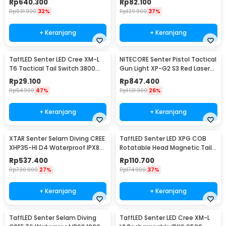
Rp
640.300
Rp
82.100
Rp
931.900
32%
Rp
129.900
37%
+ Keranjang
+ Keranjang
TaffLED Senter LED Cree XM-L
NITECORE Senter Pistol Tactical
T6 Tactical Tail Switch 3800
Gun Light XP-G2 S3 Red Laser
Lumens
300Lumens - NPL10
Rp
29.100
Rp
847.400
Rp
54.900
47%
Rp
1.131.900
26%
+ Keranjang
+ Keranjang
XTAR Senter Selam Diving CREE
TaffLED Senter LED XPG COB
XHP35-HI D4 Waterproof IPX8
Rotatable Head Magnetic Tail
1600 Lumens - D26 1600S
10000 Lumens - 3189A
Rp
537.400
Rp
110.700
Rp
730.000
27%
Rp
174.900
37%
+ Keranjang
+ Keranjang
TaffLED Senter Selam Diving
TaffLED Senter LED Cree XM-L