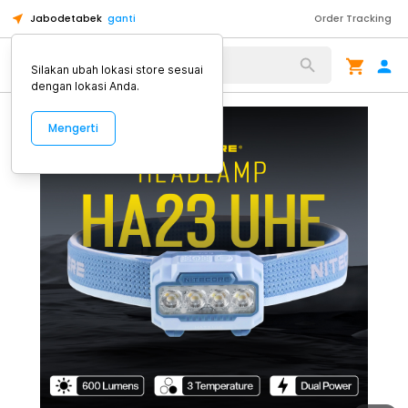
Jabodetabek
ganti
Order Tracking
Alat Kopi
Silakan ubah lokasi store sesuai
dengan lokasi Anda.
Mengerti