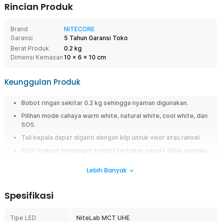
Rincian Produk
Brand
NITECORE
Garansi
5 Tahun Garansi Toko
Berat Produk
0.2 kg
Dimensi Kemasan
10
x
6
x
10
cm
Keunggulan Produk
Bobot ringan sekitar 0.2 kg sehingga nyaman digunakan.
Pilihan mode cahaya warm white, natural white, cool white, dan
SOS.
Tali kepala dapat diganti dengan klip untuk visor atau ransel.
Fitur lockout mencegah tombol tertekan secara tidak sengaja.
Ketahanan air IP68 cocok untuk aktivitas outdoor.
Lebih Banyak
Overview
Spesifikasi
Aktivitas outdoor membutuhkan headlamp LED yang ringan, nyaman, dan
mampu memberikan pencahayaan fleksibel sesuai kondisi lingkungan.
NITECORE HA23 UHE hadir dengan output hingga 600 Lumens serta
Tipe LED
NiteLab MCT UHE