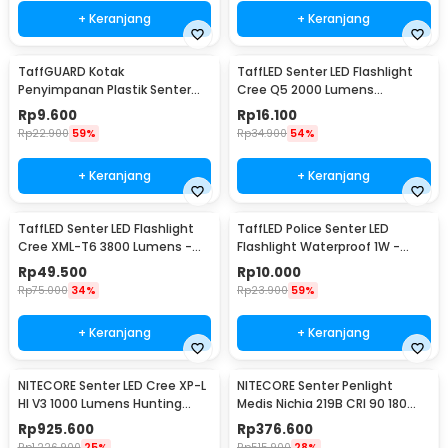
Rincian yang Anda dapatkan untuk pembelian produk ini:
+ Keranjang
+ Keranjang
1 x NITECORE Senter Kepala Headlamp LED MCT UHE 3in1 Color
IP68 600 Lumens - HA23 UHE
3 x Baterai AAA Alkaline LR03 1.5 V
TaffGUARD Kotak
TaffLED Senter LED Flashlight
1 x Klip Senter
Penyimpanan Plastik Senter
Cree Q5 2000 Lumens
1 x Pouch
LED Box 18x11.5x4.7cm - FN10
Aluminium Steel - LFU01
Rp
9.600
Rp
16.100
1 x Panduan Penggunaan
Rp
22.900
59%
Rp
34.900
54%
+ Keranjang
+ Keranjang
TaffLED Senter LED Flashlight
TaffLED Police Senter LED
Cree XML-T6 3800 Lumens -
Flashlight Waterproof 1W -
E27
TAC2L
Rp
49.500
Rp
10.000
Rp
75.000
34%
Rp
23.900
59%
+ Keranjang
+ Keranjang
NITECORE Senter LED Cree XP-L
NITECORE Senter Penlight
HI V3 1000 Lumens Hunting
Medis Nichia 219B CRI 90 180
Flashlight - New P30
Lumens IPX8 - MT06MD
Rp
925.600
Rp
376.600
Rp
1.226.900
25%
Rp
515.900
28%