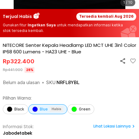
1 / 10
Terjual Habis
Tersedia kembali
Aug 2026
Gunakan fitur
Ingatkan Saya
untuk mendapatkan informasi ketika
stok tersedia kembali.
NITECORE Senter Kepala Headlamp LED MCT UHE 3in1 Color
IP68 600 Lumens - HA23 UHE
-
Blue
Rp
322.400
Rp
441.900
28
%
Belum ada ulasan
•
SKU
NRFL8YBL
Pilihan Warna:
Black
Blue
Green
Habis
Lihat
Lokasi Lainnya
Informasi Stok:
Jabodetabek