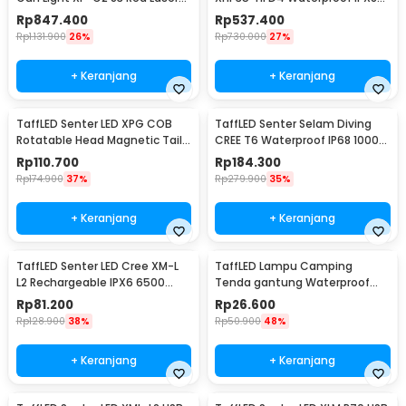
300Lumens - NPL10
1600 Lumens - D26 1600S
Rp
847.400
Rp
537.400
Rp
1.131.900
26%
Rp
730.000
27%
+ Keranjang
+ Keranjang
TaffLED Senter LED XPG COB
TaffLED Senter Selam Diving
Rotatable Head Magnetic Tail
CREE T6 Waterproof IP68 10000
10000 Lumens - 3189A
Lumens - TG-S151
Rp
110.700
Rp
184.300
Rp
174.900
37%
Rp
279.900
35%
+ Keranjang
+ Keranjang
TaffLED Senter LED Cree XM-L
TaffLED Lampu Camping
L2 Rechargeable IPX6 6500
Tenda gantung Waterproof
Lumens - 701
Emergency 120 Lumens - G198
Rp
81.200
Rp
26.600
Rp
128.900
38%
Rp
50.900
48%
+ Keranjang
+ Keranjang