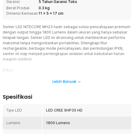
Garansi
5 Tahun Garansi Toko
Berat Produk
0.3 kg
Dimensi Kemasan
11
x
5
x
17
cm
Senter LED NITECORE MH23 hadir sebagai solusi pencahayaan premium
dengan output hingga 1800 Lumens dalam ukuran yang hanya sebesar
telapak tangan. Senter LED ini dirancang untuk memberikan performa
maksimal tanpa mengorbankan portabilitas. Dilengkapi fitur
rechargeable, berbagai mode pencahayaan, dan perlindungan IPX8,
senter ini siap menjadi perlengkapan andalan untuk kebutuhan harian
maupun outdoor.
Fitur
CREE XHP35 HD
Lebih Banyak
NITECORE MH23 menggunakan LED CREE XHP35 HD berkinerja
tinggi yang mampu menghasilkan cahaya hingga 1800 Lumens.
Spesifikasi
Jarak sorot mencapai 294 M sehingga mampu memberikan
visibilitas optimal di area gelap maupun medan terbuka. Teknologi
LED ini juga memiliki usia pakai hingga 50.000 jam sehingga
Tipe LED
LED CREE XHP35 HD
menawarkan penggunaan jangka panjang yang andal.
Saklar Unik
Lumens
1800 Lumens
Senter LED ini dibekali sistem tombol dual-stage yang dirancang
untuk memberikan kontrol lebih cepat dan intuitif. Anda dapat