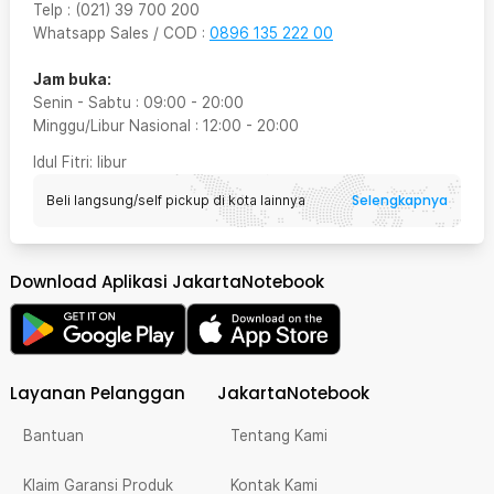
Telp
:
(021) 39 700 200
Whatsapp Sales / COD
:
0896 135 222 00
Jam buka:
Senin - Sabtu
:
09:00
-
20:00
Minggu/Libur Nasional
:
12:00
-
20:00
Idul Fitri
: libur
Selengkapnya
Beli langsung/self pickup di kota lainnya
Download Aplikasi JakartaNotebook
Layanan Pelanggan
JakartaNotebook
Bantuan
Tentang Kami
Klaim Garansi Produk
Kontak Kami