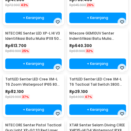
Rp
72.900
43%
Rp
945.900
26%
+ Keranjang
+ Keranjang
NITECORE Senter LED XP-L HI V3
Nitecore GEM10UV Senter
Identifikasi Batu Mulia IPX8 500
Indentifikasi Batu Mulia
Lumens - GEM8
Gemstone Ultraviolet
Rp
613.700
Rp
640.300
Rp
810.900
25%
Rp
931.900
32%
+ Keranjang
+ Keranjang
TaffLED Senter LED Cree XM-L
TaffLED Senter LED Cree XM-L
T6 Zoom Waterproof IP65 8000
T6 Tactical Tail Switch 3800
Lumens - E17 COB
Lumens
Rp
82.100
Rp
29.100
Rp
129.900
37%
Rp
54.900
47%
+ Keranjang
+ Keranjang
NITECORE Senter Pistol Tactical
XTAR Senter Selam Diving CREE
Gun Light XP-G2 S3 Red Laser
XHP35-HI D4 Waterproof IPX8