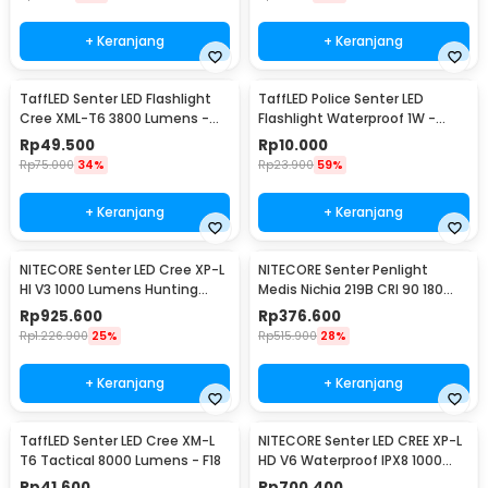
+ Keranjang
+ Keranjang
TaffLED Senter LED Flashlight
TaffLED Police Senter LED
Cree XML-T6 3800 Lumens -
Flashlight Waterproof 1W -
E27
TAC2L
Rp
49.500
Rp
10.000
Rp
75.000
34%
Rp
23.900
59%
+ Keranjang
+ Keranjang
NITECORE Senter LED Cree XP-L
NITECORE Senter Penlight
HI V3 1000 Lumens Hunting
Medis Nichia 219B CRI 90 180
Flashlight - New P30
Lumens IPX8 - MT06MD
Rp
925.600
Rp
376.600
Rp
1.226.900
25%
Rp
515.900
28%
+ Keranjang
+ Keranjang
TaffLED Senter LED Cree XM-L
NITECORE Senter LED CREE XP-L
T6 Tactical 8000 Lumens - F18
HD V6 Waterproof IPX8 1000
Lumens - MT21C
Rp
41.600
Rp
700.400