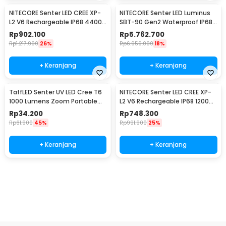
NITECORE Senter LED CREE XP-
NITECORE Senter LED Luminus
L2 V6 Rechargeable IP68 4400
SBT-90 Gen2 Waterproof IP68
Lumens - E4K
5200 Lumens - TM39
Rp
902.100
Rp
5.762.700
Rp
1.217.900
26%
Rp
6.959.000
18%
+ Keranjang
+ Keranjang
TaffLED Senter UV LED Cree T6
NITECORE Senter LED CREE XP-
1000 Lumens Zoom Portable
L2 V6 Rechargeable IP68 1200
395nm - T118
Lumens - MH10 V2
Rp
34.200
Rp
748.300
Rp
61.900
45%
Rp
991.900
25%
+ Keranjang
+ Keranjang
Beli Sekarang