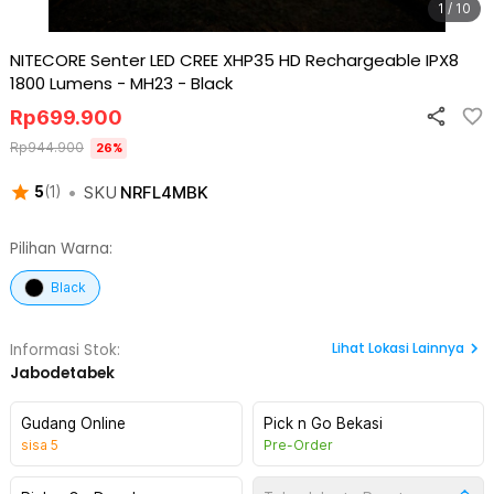
1 / 10
NITECORE Senter LED CREE XHP35 HD Rechargeable IPX8
1800 Lumens - MH23
-
Black
Rp
699.900
Rp
944.900
26
%
•
SKU
NRFL4MBK
5
(
1
)
Pilihan Warna:
Black
Lihat
Lokasi Lainnya
Informasi Stok:
Jabodetabek
Gudang Online
Pick n Go Bekasi
sisa
5
Pre-Order