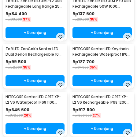
TaffLED Senter LED XML-L2 USB
TaffLED Senter LED XLM P70 USB
Rechargeable Long Range 25W
Rechargeable 50W 1000
1000 Lumens Without Battery
Lumens with 26650 Battery -
Rp
84.400
Rp
137.600
- XML-L2
XLM-P70
Rp
133.900
37%
Rp
210.900
35%
+ Keranjang
+ Keranjang
TaffLED ZanCaKa Senter LED
NITECORE Senter LED Keychain
Dual Xenon Rechargeable 10W
Rechargeable Waterproof IP65
13500 Lumens - Q3
55 Lumens - Tube V2.0
Rp
99.500
Rp
127.700
Rp
152.900
35%
Rp
194.900
35%
+ Keranjang
+ Keranjang
NITECORE Senter LED CREE XP-
NITECORE Senter LED CREE XP-
L2 V6 Waterproof IP68 1100
L2 V6 Rechargeable IP68 1200
Lumens - P10 V2
Lumens - MH12 V2
Rp
646.600
Rp
917.900
Rp
872.900
26%
Rp
1.250.900
27%
+ Keranjang
+ Keranjang