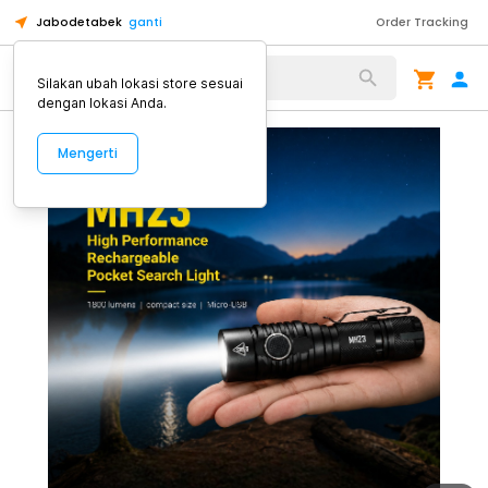
Jabodetabek
ganti
Order Tracking
Alat Kopi
Silakan ubah lokasi store sesuai
dengan lokasi Anda.
Mengerti