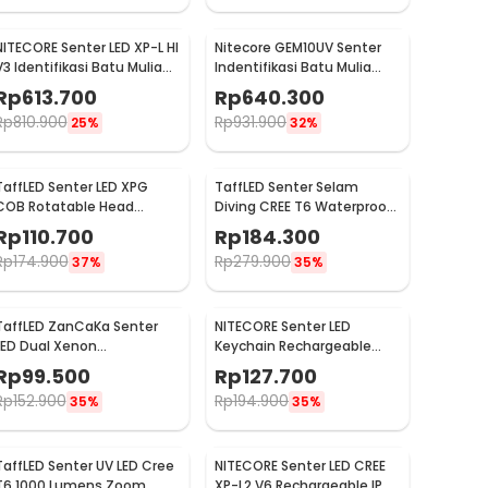
NITECORE Senter LED XP-L HI
Nitecore GEM10UV Senter
V3 Identifikasi Batu Mulia
Indentifikasi Batu Mulia
IPX8 500 Lumens - GEM8
Gemstone Ultraviolet
Rp
613.700
Rp
640.300
Rp
810.900
Rp
931.900
25%
32%
TaffLED Senter LED XPG
TaffLED Senter Selam
COB Rotatable Head
Diving CREE T6 Waterproof
Magnetic Tail 10000
IP68 10000 Lumens - TG-
Rp
110.700
Rp
184.300
Lumens - 3189A
S151
Rp
174.900
Rp
279.900
37%
35%
TaffLED ZanCaKa Senter
NITECORE Senter LED
LED Dual Xenon
Keychain Rechargeable
Rechargeable 10W 13500
Waterproof IP65 55
Rp
99.500
Rp
127.700
Lumens - Q3
Lumens - Tube V2.0
Rp
152.900
Rp
194.900
35%
35%
TaffLED Senter UV LED Cree
NITECORE Senter LED CREE
T6 1000 Lumens Zoom
XP-L2 V6 Rechargeable IP68