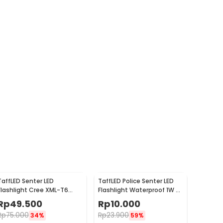
TaffLED Senter LED
TaffLED Police Senter LED
Flashlight Cree XML-T6
Flashlight Waterproof 1W -
3800 Lumens - E27
TAC2L
Rp
49.500
Rp
10.000
Rp
75.000
Rp
23.900
34%
59%