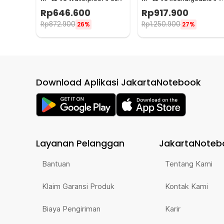
1100 Lumens - P10 V2
1200 Lumens - MH12 V2
Rp
646.600
Rp
917.900
Rp
872.900
Rp
1.250.900
26%
27%
Download Aplikasi JakartaNotebook
Layanan Pelanggan
JakartaNoteb
Bantuan
Tentang Kami
Klaim Garansi Produk
Kontak Kami
Biaya Pengiriman
Karir