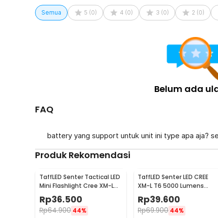
sehingga lebih andal untuk penggunaan lapangan. Komb
Semua
5
(
0
)
4
(
0
)
3
(
0
)
2
(
0
)
menjadikan produk ini pilihan tepat untuk aktivitas outd
Sertifikat Dealer Resmi
Belum ada ul
FAQ
battery yang support untuk unit ini type apa aja? s
Produk Rekomendasi
TaffLED Senter Tactical LED
TaffLED Senter LED CREE
Mini Flashlight Cree XM-L
XM-L T6 5000 Lumens
T6 2000 Lumens - E17
Zoom 5 Mode Baterai
Rp
36.500
Rp
39.600
26650 - E97
Rp
64.900
Rp
69.900
44%
44%