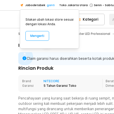
Jabodetabek
ganti
Toko Jakarta Utara
Toko Tangerang
Kategori
A
Silakan ubah lokasi store sesuai
Toko Cikupa
dengan lokasi Anda.
Pick n Go Jakarta Barat
Senin - J
Sport & Outdoor
Senter LED
Senter LED Professional
Mengerti
Pick n Go Bekasi
Senin - Jumat (08
Pick n Go Depok
Senin - Jumat (08
Informasi Penting
Toko Jakarta Pusat
Senin - Sabtu
Claim garansi harus diserahkan beserta kotak produk
Toko Jakarta Barat
Senin - Sabtu
Toko Jakarta Utara
Rincian Produk
Toko Tangerang
Brand
NITECORE
Berat
Toko Cikupa
Garansi
5 Tahun Garansi Toko
Dime
Pick n Go Jakarta Barat
Senin - J
Pick n Go Bekasi
Senin - Jumat (08
Pencahayaan yang kurang saat bekerja di ruang sempit, m
outdoor sering kali membuat pekerjaan menjadi lebih sul
Pick n Go Depok
Senin - Jumat (08
multifungsi yang dirancang untuk memberikan penerangan m