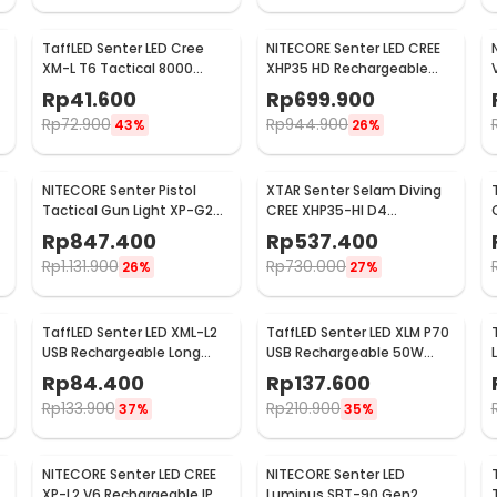
TaffLED Senter LED Cree
NITECORE Senter LED CREE
0
XM-L T6 Tactical 8000
XHP35 HD Rechargeable
Lumens - F18
IPX8 1800 Lumens - MH23
Rp
41.600
Rp
699.900
Rp
72.900
Rp
944.900
43%
26%
NITECORE Senter Pistol
XTAR Senter Selam Diving
Tactical Gun Light XP-G2
CREE XHP35-HI D4
S3 Red Laser 300Lumens -
Waterproof IPX8 1600
:
Rp
847.400
Rp
537.400
NPL10
Lumens - D26 1600S
oof IPX8 1000 Lumens - MT21C
Rp
1.131.900
Rp
730.000
26%
27%
TaffLED Senter LED XML-L2
TaffLED Senter LED XLM P70
USB Rechargeable Long
USB Rechargeable 50W
Range 25W 1000 Lumens
1000 Lumens with 26650
Rp
84.400
Rp
137.600
Without Battery - XML-L2
Battery - XLM-P70
Rp
133.900
Rp
210.900
37%
35%
NITECORE Senter LED CREE
NITECORE Senter LED
8
XP-L2 V6 Rechargeable IP68
Luminus SBT-90 Gen2