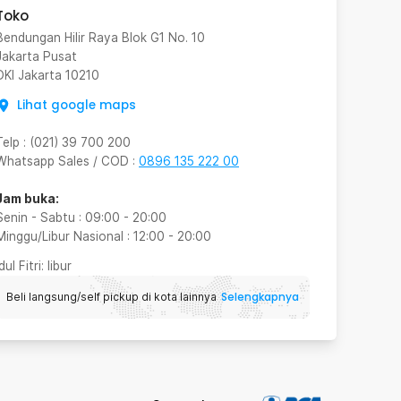
Toko
Bendungan Hilir Raya Blok G1 No. 10
Jakarta Pusat
DKI Jakarta
10210
Lihat google maps
Telp
:
(021) 39 700 200
Whatsapp Sales / COD
:
0896 135 222 00
Jam buka:
Senin - Sabtu
:
09:00
-
20:00
Minggu/Libur Nasional
:
12:00
-
20:00
Idul Fitri
: libur
Selengkapnya
Beli langsung/self pickup di kota lainnya