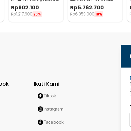
4400 Lumens - E4K
Waterproof IP68 5200
Rp
902.100
Rp
5.762.700
Lumens - TM39
Rp
1.217.900
Rp
6.959.000
26%
18%
ook
Ikuti Kami
Tiktok
Instagram
Facebook