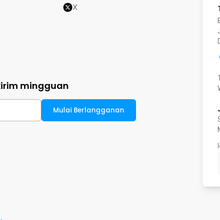
X
kirim mingguan
Mulai Berlangganan