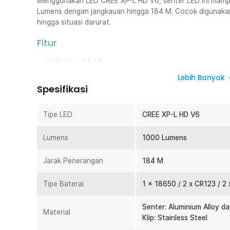
Menggunakan LED CREE XP-L HD V6, senter LED ini mamp
Lumens dengan jangkauan hingga 184 M. Cocok digunakan 
hingga situasi darurat.
Fitur
CREE XP-L HD V6
Dibekali LED CREE XP-L HD V6 berkualitas tinggi yang
Lebih Banyak
Lumens. Cahaya yang dihasilkan terang, fokus, dan m
Spesifikasi
membantu berbagai aktivitas malam hari. Performa pen
kebutuhan outdoor, patroli, inspeksi, maupun pekerjaan
Tipe LED
CREE XP-L HD V6
maksimal.
Kepala Senter Fleksibel 90º
Lumens
1000 Lumens
Keunggulan utama NITECORE MT21C terletak pada kepal
Fitur ini memungkinkan arah cahaya disesuaikan denga
Jarak Penerangan
184 M
genggaman. Sangat membantu saat bekerja di ruang semp
area yang sulit dijangkau.
Tipe Baterai
1 x 18650 / 2 x CR123 / 2
Ringan dan Ringkas
Senter LED MT21C ini memiliki ukuran sebesar telapak
Senter: Aluminium Alloy d
Material
kecil dan beratnya yang ringan membuat senter ini da
Klip: Stainless Steel