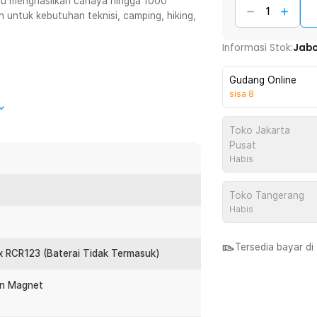
u menghasilkan cahaya hingga 1000
untuk kebutuhan teknisi, camping, hiking,
Informasi Stok:
Jab
Gudang Online
sisa
8
 mampu menghasilkan output hingga 1000
ampu menjangkau area hingga 184 M untuk
Toko Jakarta
cahayaannya sangat ideal untuk
Pusat
 teknis yang membutuhkan visibilitas
Habis
Toko Tangerang
a senter yang dapat ditekuk hingga 90º.
Habis
n kebutuhan tanpa harus mengubah posisi
it, bawah kendaraan, panel listrik, atau
Tersedia bayar d
 x RCR123 (Baterai Tidak Termasuk)
 tangan orang dewasa. Ukurannya yang
an Magnet
pat dengan mudah dibawa ke mana saja.