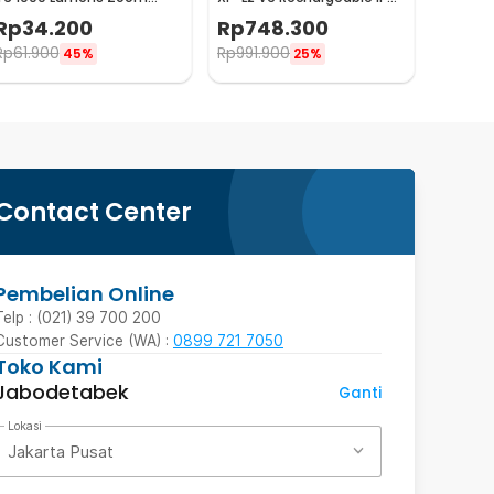
Portable 395nm - T118
1200 Lumens - MH10 V2
Rp
34.200
Rp
748.300
Rp
61.900
Rp
991.900
45%
25%
Contact Center
Pembelian Online
Telp : (021) 39 700 200
Customer Service (WA) :
0899 721 7050
Toko Kami
Jabodetabek
Ganti
Lokasi
Jakarta Pusat