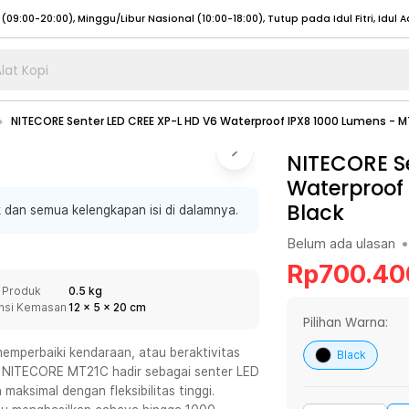
lat Kopi
umat (07:00 - 20:00), Sabtu - Minggu (08:00 - 20:00), Tutup pada Idul Fitri
Sele
NITECORE Senter LED CREE XP-L HD V6 Waterproof IPX8 1000 Lumens - 
:00 - 20:00), Sabtu - Minggu/ Libur Nasional (08:00 - 17:00)
Selengkapnya
:00 - 20:00), Sabtu - Minggu/ Libur Nasional (08:00 - 17:00)
NITECORE S
Selengkapnya
Waterproof
 (09:00-20:00), Minggu/Libur Nasional (12:00-20:00), Tutup pada Idul Fitri
Sele
Black
 dan semua kelengkapan isi di dalamnya.
 (09:00-20:00), Minggu/Libur Nasional (12:00-20:00), Tutup pada Idul Fitri
Sele
Belum ada ulasan
•
Rp
700.40
 Produk
0.5 kg
nsi Kemasan
12
x
5
x
20
cm
umat (07:00 - 20:00), Sabtu - Minggu (08:00 - 20:00), Tutup pada Idul Fitri
Sele
Pilihan Warna:
:00 - 20:00), Sabtu - Minggu/ Libur Nasional (08:00 - 17:00)
Selengkapnya
emperbaiki kendaraan, atau beraktivitas
Black
it. NITECORE MT21C hadir sebagai senter LED
:00 - 20:00), Sabtu - Minggu/ Libur Nasional (08:00 - 17:00)
Selengkapnya
aksimal dengan fleksibilitas tinggi.