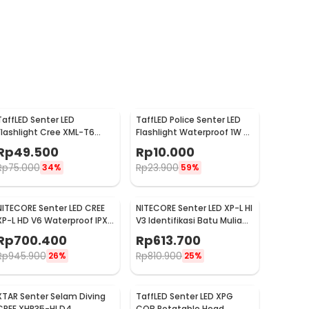
TaffLED Senter LED
TaffLED Police Senter LED
Flashlight Cree XML-T6
Flashlight Waterproof 1W -
3800 Lumens - E27
TAC2L
Rp
49.500
Rp
10.000
Rp
75.000
Rp
23.900
34%
59%
NITECORE Senter LED CREE
NITECORE Senter LED XP-L HI
XP-L HD V6 Waterproof IPX8
V3 Identifikasi Batu Mulia
1000 Lumens - MT21C
IPX8 500 Lumens - GEM8
Rp
700.400
Rp
613.700
Rp
945.900
Rp
810.900
26%
25%
XTAR Senter Selam Diving
TaffLED Senter LED XPG
CREE XHP35-HI D4
COB Rotatable Head