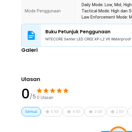
Daily Mode: Low, Mid, Hig
Mode Penggunaan
Tactical Mode: High dan S
Law Enforcement Mode: Mi
Buku Petunjuk Penggunaan
NITECORE Senter LED CREE XP-L2 V6 Waterproof 
Kelengkapan Produk
Galeri
Rincian yang Anda dapatkan untuk pembelian produk ini
1 x NITECORE Senter LED CREE XP-L2 V6 Waterproo
1 x Holster Tactical NTH10
1 x Magazine Baterai CR123
Ulasan
1 x Lanyard
1 x Klip
0
2 x O-Ring Cadangan
/5
0
Ulasan
1 x Panduan Penggunaan
Semua
5
(
0
)
4
(
0
)
3
(
0
)
2
(
0
)