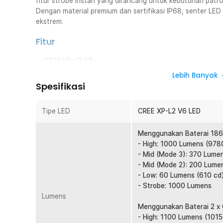
fitur strobe instan yang dirancang untuk kebutuhan patro
Dengan material premium dan sertifikasi IP68, senter LED i
ekstrem.
Fitur
CREE XP-L2 V6
NITECORE P10 V2 menggunakan LED CREE XP-L2 V6 yang
Lebih Banyak
pencahayaan tinggi. Output maksimum mencapai 1100 
Spesifikasi
10150 cd untuk menghasilkan sorotan yang fokus dan ter
hingga 50000 jam sehingga dapat digunakan dalam jang
Tipe LED
CREE XP-L2 V6 LED
kebutuhan profesional maupun aktivitas luar ruangan.
Teknologi Strobe
Menggunakan Baterai 186
Salah satu fitur unggulan NITECORE P10 V2 adalah aks
- High: 1000 Lumens (978
ekor. Mode strobe menghasilkan cahaya berkedip inten
- Mid (Mode 3): 370 Lume
memberikan sinyal darurat maupun membantu pengguna da
- Mid (Mode 2): 200 Lume
memungkinkan perpindahan ke mode strobe tanpa harus 
- Low: 60 Lumens (610 cd
berguna dalam kebutuhan tactical dan keamanan.
- Strobe: 1000 Lumens
Lumens
3 Mode Pengguna Dapat Dipilih
Menggunakan Baterai 2 x 
Selain mode strobe, senter LED ini juga memiliki tiga 
- High: 1100 Lumens (1015
sesuai kebutuhan. Pada mode harian Anda mendapatkan