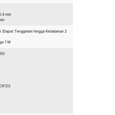
25.4 mm
 mm
P68 (Dapat Tenggelam hingga Kedalaman 2
ga 1 M
50:
CR123: