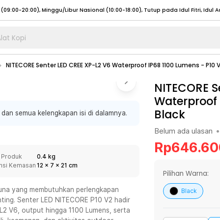
lat Kopi
umat (07:00 - 20:00), Sabtu - Minggu (08:00 - 20:00), Tutup pada Idul Fitri
Sele
NITECORE Senter LED CREE XP-L2 V6 Waterproof IP68 1100 Lumens - P10 
:00 - 20:00), Sabtu - Minggu/ Libur Nasional (08:00 - 17:00)
Selengkapnya
:00 - 20:00), Sabtu - Minggu/ Libur Nasional (08:00 - 17:00)
NITECORE S
Selengkapnya
Waterproof 
 (09:00-20:00), Minggu/Libur Nasional (12:00-20:00), Tutup pada Idul Fitri
Sele
Black
 dan semua kelengkapan isi di dalamnya.
 (09:00-20:00), Minggu/Libur Nasional (12:00-20:00), Tutup pada Idul Fitri
Sele
Belum ada ulasan
•
Rp
646.60
 Produk
0.4 kg
nsi Kemasan
12
x
7
x
21
cm
umat (07:00 - 20:00), Sabtu - Minggu (08:00 - 20:00), Tutup pada Idul Fitri
Sele
Pilihan Warna:
:00 - 20:00), Sabtu - Minggu/ Libur Nasional (08:00 - 17:00)
Selengkapnya
guna yang membutuhkan perlengkapan
Black
nting. Senter LED NITECORE P10 V2 hadir
:00 - 20:00), Sabtu - Minggu/ Libur Nasional (08:00 - 17:00)
Selengkapnya
L2 V6, output hingga 1100 Lumens, serta