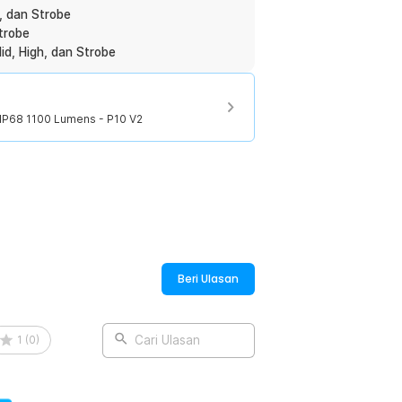
h, dan Strobe
trobe
d, High, dan Strobe
IP68 1100 Lumens - P10 V2
:
f IP68 1100 Lumens - P10 V2
Beri Ulasan
1
(
0
)
Cari Ulasan