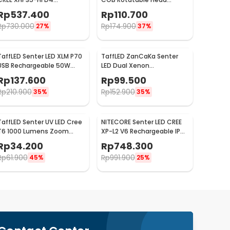
Waterproof IPX8 1600
Magnetic Tail 10000
Rp
537.400
Rp
110.700
Lumens - D26 1600S
Lumens - 3189A
Rp
730.000
Rp
174.900
27%
37%
TaffLED Senter LED XLM P70
TaffLED ZanCaKa Senter
USB Rechargeable 50W
LED Dual Xenon
1000 Lumens with 26650
Rechargeable 10W 13500
Rp
137.600
Rp
99.500
Battery - XLM-P70
Lumens - Q3
Rp
210.900
Rp
152.900
35%
35%
TaffLED Senter UV LED Cree
NITECORE Senter LED CREE
T6 1000 Lumens Zoom
XP-L2 V6 Rechargeable IP68
Portable 395nm - T118
1200 Lumens - MH10 V2
Rp
34.200
Rp
748.300
Rp
61.900
Rp
991.900
45%
25%