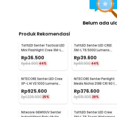
Belum ada ul
Produk Rekomendasi
TaffLED Senter Tactical LED
TaffLED Senter LED CREE
Mini Flashlight Cree XM-L
XM-L T6 5000 Lumens
T6 2000 Lumens - E17
Zoom 5 Mode Baterai
Rp
36.500
Rp
39.600
26650 - E97
Rp
64.900
Rp
69.900
44%
44%
NITECORE Senter LED Cree
NITECORE Senter Penlight
XP-L HI V3 1000 Lumens
Medis Nichia 219B CRI 90 18
Hunting Flashlight - New
Lumens IPX8 - MT06MD
Rp
925.600
Rp
376.600
P30
Rp
1.226.900
Rp
515.900
25%
28%
Nitecore GEM10UV Senter
TaffLED Senter LED Cree
Indentifikasi Batu Mulia
XM-L T6 Zoom Waterproof