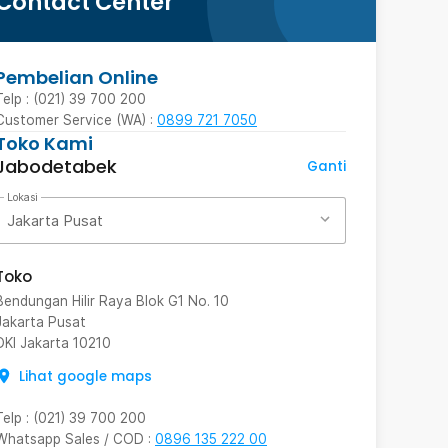
Contact Center
Pembelian Online
Telp : (021) 39 700 200
Customer Service (WA) :
0899 721 7050
Toko Kami
Jabodetabek
Ganti
Lokasi
Jakarta Pusat
Toko
Bendungan Hilir Raya Blok G1 No. 10
Jakarta Pusat
DKI Jakarta
10210
Lihat google maps
Telp
:
(021) 39 700 200
Whatsapp Sales / COD
:
0896 135 222 00