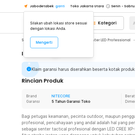
Jabodetabek
ganti
Toko Jakarta Utara
Toko Tangerang
Kategori
A
Silakan ubah lokasi store sesuai
Toko Cikupa
dengan lokasi Anda.
Pick n Go Jakarta Barat
Senin - J
Sport & Outdoor
Senter LED
Senter LED Professional
Mengerti
Pick n Go Bekasi
Senin - Jumat (08
Pick n Go Depok
Senin - Jumat (08
Informasi Penting
Toko Jakarta Pusat
Senin - Sabtu
Klaim garansi harus diserahkan beserta kotak produk
Toko Jakarta Barat
Senin - Sabtu
Toko Jakarta Utara
Rincian Produk
Toko Tangerang
Brand
NITECORE
Berat
Toko Cikupa
Garansi
5 Tahun Garansi Toko
Dime
Pick n Go Jakarta Barat
Senin - J
Pick n Go Bekasi
Senin - Jumat (08
Bagi petugas keamanan, pecinta outdoor, maupun peng
profesional, pencahayaan yang andal adalah hal yang pe
Pick n Go Depok
Senin - Jumat (08
sebagai senter tactical profesional dengan LED CREE XP-