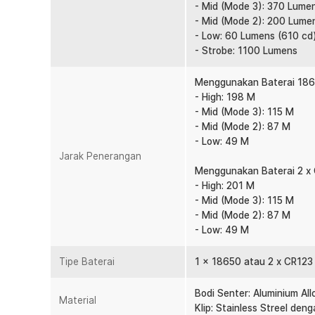
- Mid (Mode 3): 370 Lume
strobe, sedangkan mode taktikal menawarkan keceraha
- Mid (Mode 2): 200 Lume
cepat di lapangan. Tersedia mode khusus yang menyedi
- Low: 60 Lumens (610 cd
Seluruh mode ini dirancang agar Anda dapat menyesuai
- Strobe: 1100 Lumens
berbagai situasi.
Pilihan Baterai
Menggunakan Baterai 186
Sebagai pengisi daya, senter LED NITECORE P10 V2 da
- High: 198 M
atau dua baterai CR123/RCR123. Anda dapat memilih op
- Mid (Mode 3): 115 M
ketersediaan.
- Mid (Mode 2): 87 M
- Low: 49 M
Indikator Daya
Jarak Penerangan
Bagian ekor senter dilengkapi indikator LED yang membe
Menggunakan Baterai 2 x 
Pengguna dapat memantau kapasitas yang tersisa sehi
- High: 201 M
penggantian atau pengisian baterai. Fitur ini sangat 
- Mid (Mode 3): 115 M
lapangan atau perjalanan panjang. Mengurangi risiko se
- Mid (Mode 2): 87 M
digunakan.
- Low: 49 M
IP68 Tahan Air
Senter LED ini memiliki sertifikasi IP68 yang membuat
Tipe Baterai
1 x 18650 atau 2 x CR123
digunakan pada kedalaman air hingga 2 M. Kemampuan i
digunakan di tengah hujan atau lingkungan ekstrem. Sela
Bodi Senter: Aluminium Al
Material
benturan hingga 1 M. Menjadikannya perlengkapan yang
Klip: Stainless Streel den