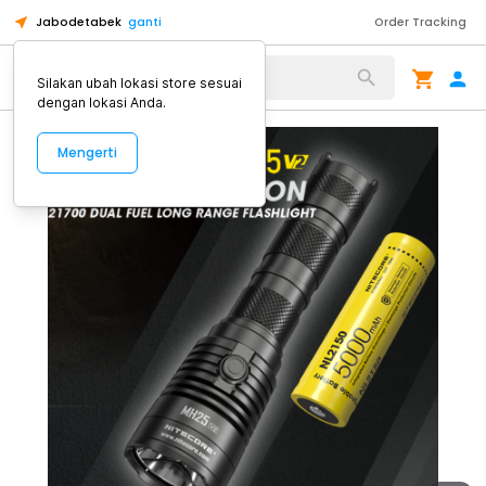
Jabodetabek
ganti
Order Tracking
Alat Kopi
Silakan ubah lokasi store sesuai
dengan lokasi Anda.
Mengerti