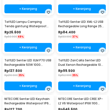
+ Keranjang
+ Keranjang
TaffLED Lampu Camping
TaffLED Senter LED XML-L2 USB
Tenda gantung Waterproof
Rechargeable Long Range 25W
Emergency 120 Lumens - G198
1000 Lumens Without Battery
Rp
26.600
Rp
84.400
- XML-L2
Rp
50.900
48%
Rp
133.900
37%
+ Keranjang
+ Keranjang
TaffLED Senter LED XLM P70 USB
TaffLED ZanCaKa Senter LED
Rechargeable 50W 1000
Dual Xenon Rechargeable 10W
Lumens with 26650 Battery -
13500 Lumens - Q3
Rp
137.600
Rp
99.500
XLM-P70
Rp
210.900
35%
Rp
152.900
35%
+ Keranjang
+ Keranjang
NITECORE Senter LED Keychain
NITECORE Senter LED CREE XP-
Rechargeable Waterproof IP65
L2 V6 Waterproof IP68 1100
55 Lumens - Tube V2.0
Lumens - P10 V2
Rp
127.700
Rp
646.600