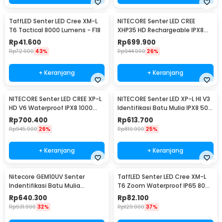
TaffLED Senter LED Cree XM-L
NITECORE Senter LED CREE
T6 Tactical 8000 Lumens - F18
XHP35 HD Rechargeable IPX8
1800 Lumens - MH23
Rp
41.600
Rp
699.900
Rp
72.900
43%
Rp
944.900
26%
+ Keranjang
+ Keranjang
NITECORE Senter LED CREE XP-L
NITECORE Senter LED XP-L HI V3
HD V6 Waterproof IPX8 1000
Identifikasi Batu Mulia IPX8 500
Lumens - MT21C
Lumens - GEM8
Rp
700.400
Rp
613.700
Rp
945.900
26%
Rp
810.900
25%
+ Keranjang
+ Keranjang
Nitecore GEM10UV Senter
TaffLED Senter LED Cree XM-L
Indentifikasi Batu Mulia
T6 Zoom Waterproof IP65 8000
Gemstone Ultraviolet
Lumens - E17 COB
Rp
640.300
Rp
82.100
Rp
931.900
32%
Rp
129.900
37%