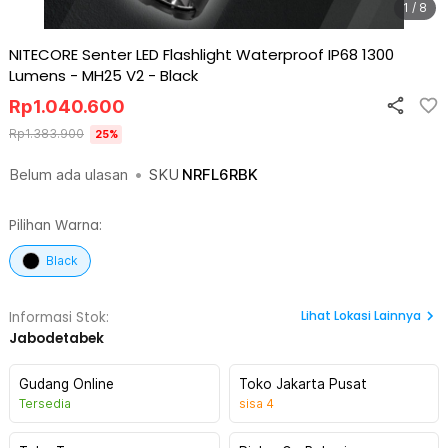
1 / 8
NITECORE Senter LED Flashlight Waterproof IP68 1300
Lumens - MH25 V2
-
Black
Rp
1.040.600
Rp
1.383.900
25
%
Belum ada ulasan
•
SKU
NRFL6RBK
Pilihan Warna:
Black
Lihat
Lokasi Lainnya
Informasi Stok:
Jabodetabek
Gudang Online
Toko Jakarta Pusat
Tersedia
sisa
4