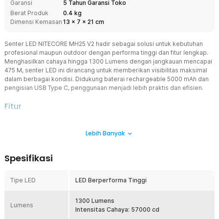
Garansi
5 Tahun Garansi Toko
Berat Produk
0.4 kg
Dimensi Kemasan
13
x
7
x
21
cm
Senter LED NITECORE MH25 V2 hadir sebagai solusi untuk kebutuhan
profesional maupun outdoor dengan performa tinggi dan fitur lengkap.
Menghasilkan cahaya hingga 1300 Lumens dengan jangkauan mencapai
475 M, senter LED ini dirancang untuk memberikan visibilitas maksimal
dalam berbagai kondisi. Didukung baterai rechargeable 5000 mAh dan
pengisian USB Type C, penggunaan menjadi lebih praktis dan efisien.
Fitur
LED Performa Tinggi
Lebih Banyak
NITECORE MH25 V2 menggunakan LED berperforma tinggi yang
mampu menghasilkan output hingga 1300 Lumens. Intensitas
cahaya mencapai 57000 cd sehingga mampu menghasilkan
Spesifikasi
sorotan fokus dengan jarak penerangan hingga 475 M. Kemampuan
long throw ini membuat senter LED sangat ideal digunakan untuk
patroli, pencarian, observasi area luas, maupun aktivitas outdoor
Tipe LED
LED Berperforma Tinggi
lainnya.
Baterai Isi Ulang
1300 Lumens
Lumens
Senter Nitecore MH25 V2 ini menggunakan baterai bawaan yaitu
Intensitas Cahaya: 57000 cd
baterai Nitecore 21700 NL2150 yang berkapasitas 5000