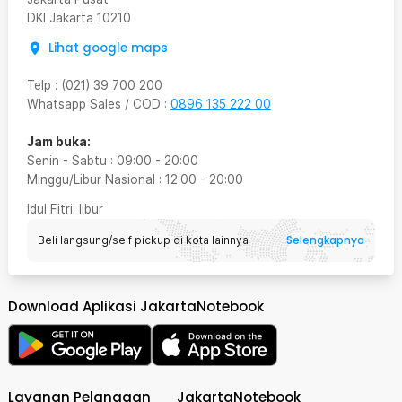
DKI Jakarta
10210
Lihat google maps
Telp
:
(021) 39 700 200
Whatsapp Sales / COD
:
0896 135 222 00
Jam buka:
Senin - Sabtu
:
09:00
-
20:00
Minggu/Libur Nasional
:
12:00
-
20:00
Idul Fitri
: libur
Selengkapnya
Beli langsung/self pickup di kota lainnya
Download Aplikasi JakartaNotebook
Layanan Pelanggan
JakartaNotebook