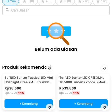
Semua
5
(
0
)
4
(
0
)
3
(
0
)
2
(
0
)
1
(
0
)
Kelengkapan Produk
Cari Ulasan
Rincian yang Anda dapatkan untuk pembelian produk ini:
1 x NITECORE Senter LED Flashlight Waterproof IP68 1300
Lumens - MH25 V2
1 x Baterai 21700 NL2150 5000 mAh
1 x Klip
1 x Lanyard
1 x Kabel Charger USB Type C
1 x O Ring Cadangan
Belum ada ulasan
1 x Konverter Baterai
1 x Sarung Senter
1 x Panduan Penggunaan
Produk Rekomendasi
TaffLED Senter Tactical LED Mini
TaffLED Senter LED CREE XM-L
Flashlight Cree XM-L T6 2000
T6 5000 Lumens Zoom 5 Mode
Lumens - E17
Baterai 26650 - E97
Rp
36.500
Rp
39.600
Rp
64.900
44%
Rp
69.900
44%
+ Keranjang
+ Keranjang