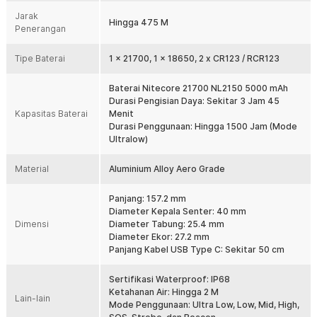
mAh. Namun, Anda juga bisa menggunakan jenis baterai alternatif
Jarak
Hingga 475 M
seperti 18650 atau 2 x CR123/RCR123. Baterai bawaan bisa Anda isi
Penerangan
ulang langsung dari port USB Type C yang tersedia pada body
senter. Baterai bawaannya hanya butuh waktu sekitar 3 jam 45
Tipe Baterai
1 x 21700, 1 x 18650, 2 x CR123 / RCR123
menit untuk mengisi dari kosong hingga penuh.
Tersedia Dua Mode Penggunaan
Baterai Nitecore 21700 NL2150 5000 mAh
Tersedia dua mode penggunaan yang dapat dipilih sesuai situasi.
Durasi Pengisian Daya: Sekitar 3 Jam 45
Daily Mode menawarkan berbagai tingkat kecerahan mulai dari
Kapasitas Baterai
Menit
ultra low hingga high serta mode SOS, Beacon, dan Strobe untuk
Durasi Penggunaan: Hingga 1500 Jam (Mode
kebutuhan darurat. Tactical Mode dirancang untuk akses cepat
Ultralow)
terhadap fungsi pencahayaan penting sehingga mendukung
penggunaan yang membutuhkan respons lebih cepat.
Material
Aluminium Alloy Aero Grade
Anti Air dan Anti Jatuh
NITECORE MH25 V2 telah mengantongi sertifikasi IP68 yang
Panjang: 157.2 mm
memberikan perlindungan tinggi terhadap debu dan air. Senter LED
Diameter Kepala Senter: 40 mm
ini mampu bertahan saat terkena hujan deras maupun terendam air
Dimensi
Diameter Tabung: 25.4 mm
hingga kedalaman 2 M. Dengan perlindungan ini, Anda dapat
Diameter Ekor: 27.2 mm
menggunakan senter LED ini dengan lebih percaya diri pada
Panjang Kabel USB Type C: Sekitar 50 cm
berbagai kondisi cuaca.
Material Aluminium Alloy
Sertifikasi Waterproof: IP68
Bodi senter LED ini dibuat menggunakan aluminium alloy aero
Ketahanan Air: Hingga 2 M
Lain-lain
grade yang terkenal ringan namun sangat kuat. Material ini mampu
Mode Penggunaan: Ultra Low, Low, Mid, High,