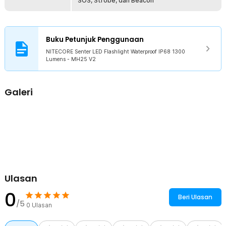
memberikan perlindungan optimal terhadap benturan dan
SOS, Strobe, dan Beacon
penggunaan berat sehari-hari. Desain kokohnya menjadikan senter
tetap nyaman dibawa sekaligus tahan terhadap lingkungan yang
menantang.
Buku Petunjuk Penggunaan
Sertifikat Dealer Resmi
NITECORE Senter LED Flashlight Waterproof IP68 1300
Lumens - MH25 V2
Galeri
Ulasan
0
Beri Ulasan
/5
0
Ulasan