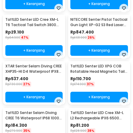
+ Keranjang
+ Keranjang
TaffLED Senter LED Cree XM-L
NITECORE Senter Pistol Tactical
T6 Tactical Tail Switch 3800
Gun Light XP-G2 S3 Red Laser
Lumens
300Lumens - NPL10
Rp
29.100
Rp
847.400
Rp
54.900
47%
Rp
1.131.900
26%
+ Keranjang
+ Keranjang
XTAR Senter Selam Diving CREE
TaffLED Senter LED XPG COB
XHP35-HI D4 Waterproof IPX8
Rotatable Head Magnetic Tail
1600 Lumens - D26 1600S
10000 Lumens - 3189A
Rp
537.400
Rp
110.700
Rp
730.000
27%
Rp
174.900
37%
+ Keranjang
+ Keranjang
TaffLED Senter Selam Diving
TaffLED Senter LED Cree XM-L
CREE T6 Waterproof IP68 10000
L2 Rechargeable IPX6 6500
Lumens - TG-S151
Lumens - 701
Rp
184.300
Rp
81.200
Rp
279.900
35%
Rp
128.900
38%