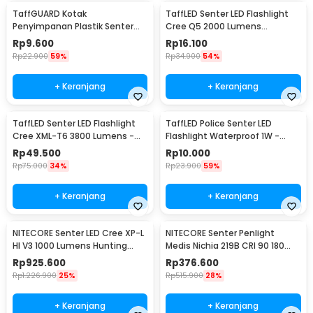
TaffGUARD Kotak
TaffLED Senter LED Flashlight
Penyimpanan Plastik Senter
Cree Q5 2000 Lumens
LED Box 18x11.5x4.7cm - FN10
Aluminium Steel - LFU01
Rp
9.600
Rp
16.100
Rp
22.900
59%
Rp
34.900
54%
+ Keranjang
+ Keranjang
TaffLED Senter LED Flashlight
TaffLED Police Senter LED
Cree XML-T6 3800 Lumens -
Flashlight Waterproof 1W -
E27
TAC2L
Rp
49.500
Rp
10.000
Rp
75.000
34%
Rp
23.900
59%
+ Keranjang
+ Keranjang
NITECORE Senter LED Cree XP-L
NITECORE Senter Penlight
HI V3 1000 Lumens Hunting
Medis Nichia 219B CRI 90 180
Flashlight - New P30
Lumens IPX8 - MT06MD
Rp
925.600
Rp
376.600
Rp
1.226.900
25%
Rp
515.900
28%
+ Keranjang
+ Keranjang