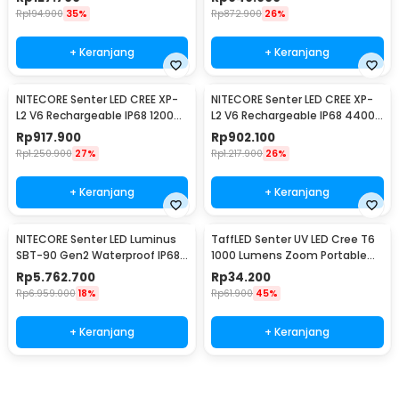
Rp
194.900
35%
Rp
872.900
26%
+ Keranjang
+ Keranjang
NITECORE Senter LED CREE XP-
NITECORE Senter LED CREE XP-
L2 V6 Rechargeable IP68 1200
L2 V6 Rechargeable IP68 4400
Lumens - MH12 V2
Lumens - E4K
Rp
917.900
Rp
902.100
Rp
1.250.900
27%
Rp
1.217.900
26%
+ Keranjang
+ Keranjang
NITECORE Senter LED Luminus
TaffLED Senter UV LED Cree T6
SBT-90 Gen2 Waterproof IP68
1000 Lumens Zoom Portable
5200 Lumens - TM39
395nm - T118
Rp
5.762.700
Rp
34.200
Rp
6.959.000
18%
Rp
61.900
45%
+ Keranjang
+ Keranjang