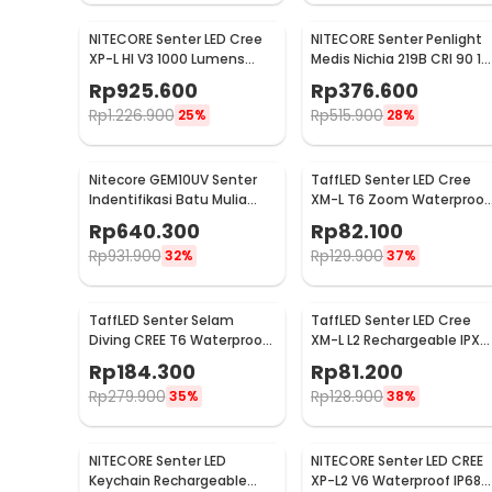
NITECORE Senter LED Cree
NITECORE Senter Penlight
XP-L HI V3 1000 Lumens
Medis Nichia 219B CRI 90 18
Hunting Flashlight - New
Lumens IPX8 - MT06MD
Kelengkapan Produk
Rp
925.600
Rp
376.600
P30
Rp
1.226.900
Rp
515.900
25%
28%
Rincian yang Anda dapatkan untuk pembelian produk ini
1 x NITECORE Senter LED NiteLab MCT UHE Recharg
1 x Gantungan Kunci
Nitecore GEM10UV Senter
TaffLED Senter LED Cree
1 x Kabel USB Type C
Indentifikasi Batu Mulia
XM-L T6 Zoom Waterproof
1 x Panduan Penggunaan
Gemstone Ultraviolet
IP65 8000 Lumens - E17
Rp
640.300
Rp
82.100
COB
Rp
931.900
Rp
129.900
32%
37%
TaffLED Senter Selam
TaffLED Senter LED Cree
Diving CREE T6 Waterproof
XM-L L2 Rechargeable IPX6
IP68 10000 Lumens - TG-
6500 Lumens - 701
Rp
184.300
Rp
81.200
S151
Rp
279.900
Rp
128.900
35%
38%
NITECORE Senter LED
NITECORE Senter LED CREE
Keychain Rechargeable
XP-L2 V6 Waterproof IP68