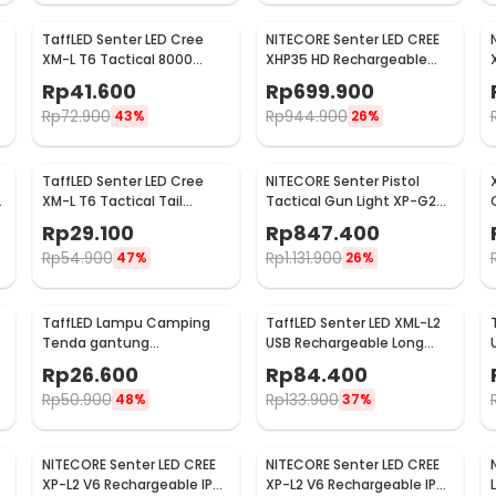
TaffLED Senter LED Cree
NITECORE Senter LED CREE
0
XM-L T6 Tactical 8000
XHP35 HD Rechargeable
Lumens - F18
IPX8 1800 Lumens - MH23
Rp
41.600
Rp
699.900
Rp
72.900
Rp
944.900
43%
26%
:
able 600 Lumens - TINI3
TaffLED Senter LED Cree
NITECORE Senter Pistol
XM-L T6 Tactical Tail
Tactical Gun Light XP-G2
Switch 3800 Lumens
S3 Red Laser 300Lumens -
Rp
29.100
Rp
847.400
NPL10
Rp
54.900
Rp
1.131.900
47%
26%
TaffLED Lampu Camping
TaffLED Senter LED XML-L2
Tenda gantung
USB Rechargeable Long
Waterproof Emergency 120
Range 25W 1000 Lumens
Rp
26.600
Rp
84.400
Lumens - G198
Without Battery - XML-L2
Rp
50.900
Rp
133.900
48%
37%
NITECORE Senter LED CREE
NITECORE Senter LED CREE
XP-L2 V6 Rechargeable IP68
XP-L2 V6 Rechargeable IP68