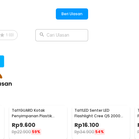
Beri Ulasan
1
(
0
)
Cari Ulasan
asan
TaffGUARD Kotak
TaffLED Senter LED
Penyimpanan Plastik
Flashlight Cree Q5 2000
Senter LED Box
Lumens Aluminium Steel -
Rp
9.600
Rp
16.100
18x11.5x4.7cm - FN10
LFU01
Rp
22.900
Rp
34.900
59%
54%