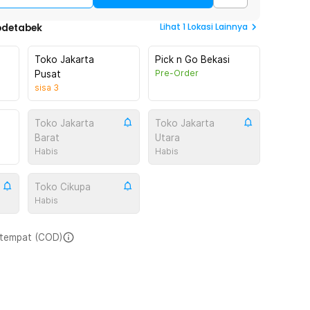
Lihat
1
Lokasi Lainnya
odetabek
Toko Jakarta
Pick n Go Bekasi
Pre-Order
Pusat
sisa
3
Toko Jakarta
Toko Jakarta
Barat
Utara
Habis
Habis
Toko Cikupa
Habis
i tempat (COD)