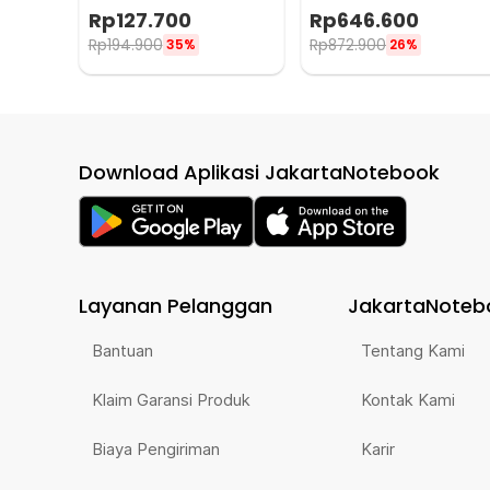
Waterproof IP65 55
1100 Lumens - P10 V2
Rp
127.700
Rp
646.600
Lumens - Tube V2.0
Rp
194.900
Rp
872.900
35%
26%
Download Aplikasi JakartaNotebook
Layanan Pelanggan
JakartaNoteb
Bantuan
Tentang Kami
Klaim Garansi Produk
Kontak Kami
Biaya Pengiriman
Karir