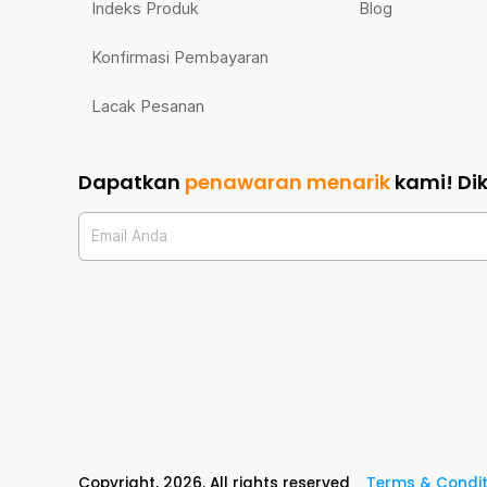
Indeks Produk
Blog
Konfirmasi Pembayaran
Lacak Pesanan
Dapatkan
penawaran menarik
kami!
Di
Email Anda
Copyright,
2026
. All rights reserved
Terms & Condit