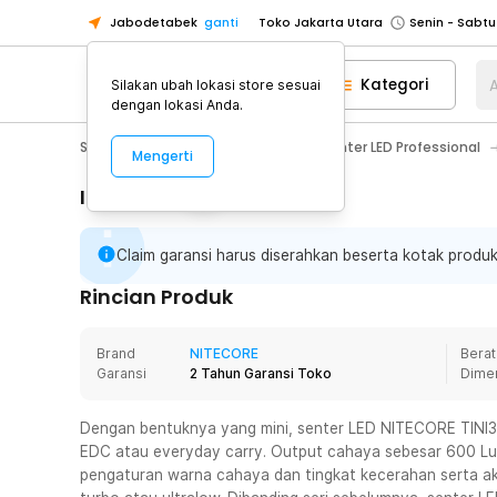
Jabodetabek
ganti
Toko Jakarta Utara
Toko Tangerang
Kategori
A
Silakan ubah lokasi store sesuai
Toko Cikupa
dengan lokasi Anda.
Pick n Go Jakarta Barat
Senin - J
Sport & Outdoor
Senter LED
Senter LED Professional
Mengerti
Pick n Go Bekasi
Senin - Jumat (08
Pick n Go Depok
Senin - Jumat (08
Informasi Penting
Toko Jakarta Pusat
Senin - Sabtu
Claim garansi harus diserahkan beserta kotak produk
Toko Jakarta Barat
Senin - Sabtu
Toko Jakarta Utara
Rincian Produk
Toko Tangerang
Brand
NITECORE
Berat
Toko Cikupa
Garansi
2 Tahun Garansi Toko
Dime
Pick n Go Jakarta Barat
Senin - J
Pick n Go Bekasi
Senin - Jumat (08
Dengan bentuknya yang mini, senter LED NITECORE TINI3
EDC atau everyday carry. Output cahaya sebesar 600 Lu
Pick n Go Depok
Senin - Jumat (08
pengaturan warna cahaya dan tingkat kecerahan serta a