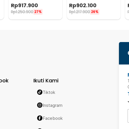
1200 Lumens - MH12 V2
4400 Lumens - E4K
Rp
917.900
Rp
902.100
Rp
1.250.900
Rp
1.217.900
27%
26%
ook
Ikuti Kami
Tiktok
Instagram
Facebook