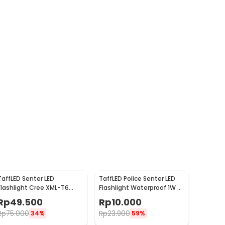
TaffLED Senter LED
TaffLED Police Senter LED
Flashlight Cree XML-T6
Flashlight Waterproof 1W -
3800 Lumens - E27
TAC2L
Rp
49.500
Rp
10.000
Rp
75.000
Rp
23.900
34%
59%