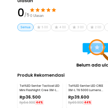
Ulasan
0
/5
0
Ulasan
Semua
5
(
0
)
4
(
0
)
3
(
0
)
2
(
0
)
Belum ada ul
Produk Rekomendasi
TaffLED Senter Tactical LED
TaffLED Senter LED CREE
Mini Flashlight Cree XM-L
XM-L T6 5000 Lumens
T6 2000 Lumens - E17
Zoom 5 Mode Baterai
Rp
36.500
Rp
39.600
26650 - E97
Rp
64.900
Rp
69.900
44%
44%