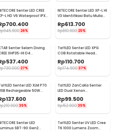
NITECORE Senter LED CREE
NITECORE Senter LED XP-L HI
XP-L HD V6 Waterproof IPX8
V3 Identifikasi Batu Mulia
1000 Lumens - MT21C
IPX8 500 Lumens - GEM8
Rp
700.400
Rp
613.700
Rp
945.900
Rp
810.900
26%
25%
XTAR Senter Selam Diving
TaffLED Senter LED XPG
CREE XHP35-HI D4
COB Rotatable Head
Waterproof IPX8 1600
Magnetic Tail 10000
Rp
537.400
Rp
110.700
Lumens - D26 1600S
Lumens - 3189A
Rp
730.000
Rp
174.900
27%
37%
TaffLED Senter LED XLM P70
TaffLED ZanCaKa Senter
USB Rechargeable 50W
LED Dual Xenon
1000 Lumens with 26650
Rechargeable 10W 13500
Rp
137.600
Rp
99.500
Battery - XLM-P70
Lumens - Q3
Rp
210.900
Rp
152.900
35%
35%
NITECORE Senter LED
TaffLED Senter UV LED Cree
Luminus SBT-90 Gen2
T6 1000 Lumens Zoom