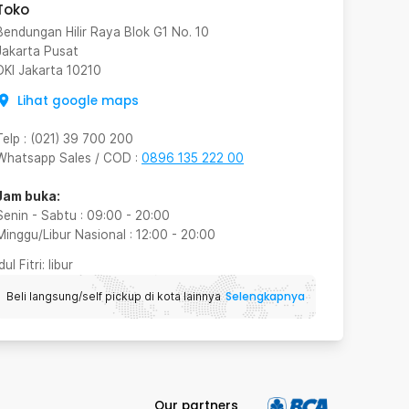
Toko
Bendungan Hilir Raya Blok G1 No. 10
Jakarta Pusat
DKI Jakarta
10210
Lihat google maps
Telp
:
(021) 39 700 200
Whatsapp Sales / COD
:
0896 135 222 00
Jam buka:
Senin - Sabtu
:
09:00
-
20:00
Minggu/Libur Nasional
:
12:00
-
20:00
Idul Fitri
: libur
Selengkapnya
Beli langsung/self pickup di kota lainnya
Our partners