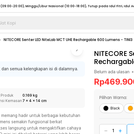
lat Kopi
umat (07:00 - 20:00), Sabtu - Minggu (08:00 - 20:00), Tutup pada Idul Fitri
Sele
NITECORE Senter LED NiteLab MCT UHE Rechargable 600 Lumens - TINI3
:00 - 20:00), Sabtu - Minggu/ Libur Nasional (08:00 - 17:00)
Selengkapnya
:00 - 20:00), Sabtu - Minggu/ Libur Nasional (08:00 - 17:00)
NITECORE S
Selengkapnya
Rechargabl
 (09:00-20:00), Minggu/Libur Nasional (12:00-20:00), Tutup pada Idul Fitri
Sele
 dan semua kelengkapan isi di dalamnya.
 (09:00-20:00), Minggu/Libur Nasional (12:00-20:00), Tutup pada Idul Fitri
Sele
Belum ada ulasan
•
Rp
469.90
 Produk
0.169 kg
Pilihan Warna:
nsi Kemasan
7
x
4
x
14
cm
umat (07:00 - 20:00), Sabtu - Minggu (08:00 - 20:00), Tutup pada Idul Fitri
Sele
Black
:00 - 20:00), Sabtu - Minggu/ Libur Nasional (08:00 - 17:00)
Selengkapnya
 memang hadir untuk berbagai kebutuhan
mens semakin fungsional berkat
:00 - 20:00), Sabtu - Minggu/ Libur Nasional (08:00 - 17:00)
Selengkapnya
kses langsung untuk mengaktifkan cahaya