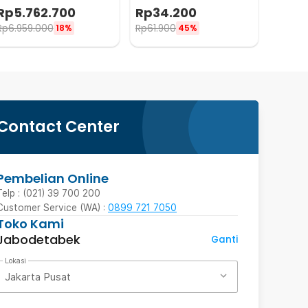
Waterproof IP68 5200
Portable 395nm - T118
Rp
5.762.700
Rp
34.200
Lumens - TM39
Rp
6.959.000
Rp
61.900
18%
45%
Contact Center
Pembelian Online
Telp : (021) 39 700 200
Customer Service (WA) :
0899 721 7050
Toko Kami
Jabodetabek
Ganti
Lokasi
Jakarta Pusat