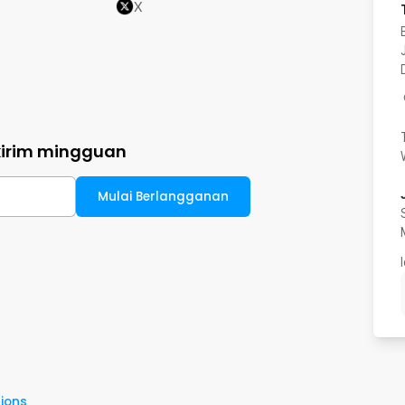
X
kirim mingguan
Mulai Berlangganan
ions