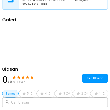
NITECORE Senter LED NiteLab MCT UHE Rechargable
Senter LED telah dibekali baterai berkapasitas 330 mAh. Saat daya
600 Lumens - TINI3
pada layar mulai menurun, cukup isi ulang senter menggunakan
kabel USB yang tersedia. Penggunaan daya juga semakin efisien
berkat kehadiran teknologi APC yang memungkinkan senter dalam
Galeri
status ultra low standby.
Cuaca Bukan Penghalang
Gunakan senter LED mini ini di mana pun Anda berada meski cuaca
tidak menentu. Senter telah dibekali material khusus dengan kelas
IP54. Hal ini membuat senter tidak mudah rusak meski terkena air.
Ketahanan juga berlaku saat senter terjatuh dari ketinggian sejauh
2 M.
Sertifikat Dealer Resmi
Ulasan
0
Beri Ulasan
/5
0
Ulasan
Semua
5
(
0
)
4
(
0
)
3
(
0
)
2
(
0
)
1
(
0
)
Cari Ulasan