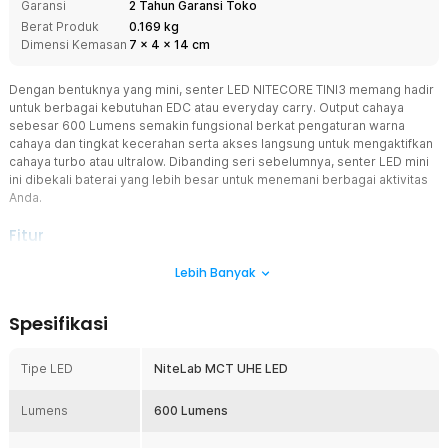
Garansi
2 Tahun Garansi Toko
Berat Produk
0.169 kg
Dimensi Kemasan
7
x
4
x
14
cm
Dengan bentuknya yang mini, senter LED NITECORE TINI3 memang hadir
untuk berbagai kebutuhan EDC atau everyday carry. Output cahaya
sebesar 600 Lumens semakin fungsional berkat pengaturan warna
cahaya dan tingkat kecerahan serta akses langsung untuk mengaktifkan
cahaya turbo atau ultralow. Dibanding seri sebelumnya, senter LED mini
ini dibekali baterai yang lebih besar untuk menemani berbagai aktivitas
Anda.
Fitur
Mini Lebih Ringkas
Lebih Banyak
Senter LED yang satu ini dirancang dengan ukuran yang mini bahkan
bisa digunakan sebagai gantungan kunci. Ukurannya yang mini
Spesifikasi
memungkinkan Anda memegangnya hanya dengan dua jari. Lebih
leluasa untuk bergerak dan tak perlu repot menyediakan ruang
khusus penyimpanan saat dibawa.
Tipe LED
NiteLab MCT UHE LED
Kinerja Tak Terkalahkan
Lumens
MCT UHE LED yang digunakan membuat senter dapat
600 Lumens
memancarkan cahaya 600 Lumens sejauh 90 M. Output
cahaya yang terang ini jauh lebih besar ketimbang seri sebelumnya.