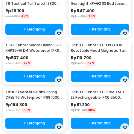
T6 Tactical Tail Switch 3800
Gun Light XP-G2 S3 Red Laser
Lumens
300Lumens - NPL10
Rp
29.100
Rp
847.400
Rp
54.900
47%
Rp
1.131.900
26%
+ Keranjang
+ Keranjang
XTAR Senter Selam Diving CREE
TaffLED Senter LED XPG COB
XHP35-HI D4 Waterproof IPX8
Rotatable Head Magnetic Tail
1600 Lumens - D26 1600S
10000 Lumens - 3189A
Rp
537.400
Rp
110.700
Rp
730.000
27%
Rp
174.900
37%
+ Keranjang
+ Keranjang
TaffLED Senter Selam Diving
TaffLED Senter LED Cree XM-L
CREE T6 Waterproof IP68 10000
L2 Rechargeable IPX6 6500
Lumens - TG-S151
Lumens - 701
Rp
184.300
Rp
81.200
Rp
279.900
35%
Rp
128.900
38%
+ Keranjang
+ Keranjang