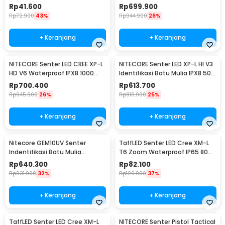
1800 Lumens - MH23
Rp
41.600
Rp
699.900
Rp
72.900
43%
Rp
944.900
26%
+ Keranjang
+ Keranjang
NITECORE Senter LED CREE XP-L
NITECORE Senter LED XP-L HI V3
HD V6 Waterproof IPX8 1000
Identifikasi Batu Mulia IPX8 500
Lumens - MT21C
Lumens - GEM8
Rp
700.400
Rp
613.700
Rp
945.900
26%
Rp
810.900
25%
+ Keranjang
+ Keranjang
Nitecore GEM10UV Senter
TaffLED Senter LED Cree XM-L
Indentifikasi Batu Mulia
T6 Zoom Waterproof IP65 8000
Gemstone Ultraviolet
Lumens - E17 COB
Rp
640.300
Rp
82.100
Rp
931.900
32%
Rp
129.900
37%
+ Keranjang
+ Keranjang
TaffLED Senter LED Cree XM-L
NITECORE Senter Pistol Tactical