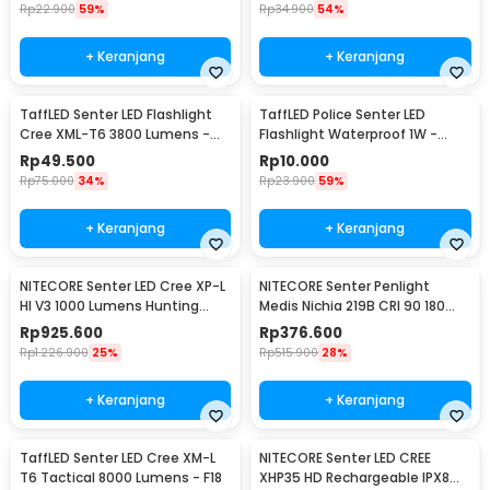
Rp
22.900
59%
Rp
34.900
54%
+ Keranjang
+ Keranjang
TaffLED Senter LED Flashlight
TaffLED Police Senter LED
Cree XML-T6 3800 Lumens -
Flashlight Waterproof 1W -
E27
TAC2L
Rp
49.500
Rp
10.000
Rp
75.000
34%
Rp
23.900
59%
+ Keranjang
+ Keranjang
NITECORE Senter LED Cree XP-L
NITECORE Senter Penlight
HI V3 1000 Lumens Hunting
Medis Nichia 219B CRI 90 180
Flashlight - New P30
Lumens IPX8 - MT06MD
Rp
925.600
Rp
376.600
Rp
1.226.900
25%
Rp
515.900
28%
+ Keranjang
+ Keranjang
TaffLED Senter LED Cree XM-L
NITECORE Senter LED CREE
T6 Tactical 8000 Lumens - F18
XHP35 HD Rechargeable IPX8