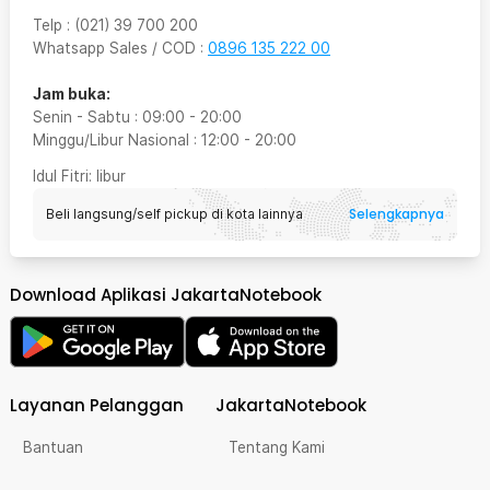
Telp
:
(021) 39 700 200
Whatsapp Sales / COD
:
0896 135 222 00
Jam buka:
Senin - Sabtu
:
09:00
-
20:00
Minggu/Libur Nasional
:
12:00
-
20:00
Idul Fitri
: libur
Selengkapnya
Beli langsung/self pickup di kota lainnya
Download Aplikasi JakartaNotebook
Layanan Pelanggan
JakartaNotebook
Bantuan
Tentang Kami