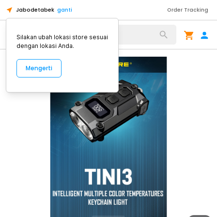
Jabodetabek
ganti
Order Tracking
Alat Kopi
Silakan ubah lokasi store sesuai
dengan lokasi Anda.
Mengerti