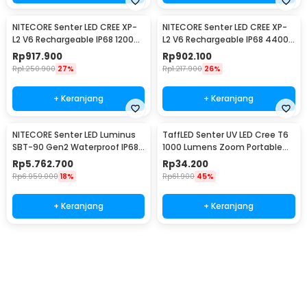
NITECORE Senter LED CREE XP-
NITECORE Senter LED CREE XP-
L2 V6 Rechargeable IP68 1200
L2 V6 Rechargeable IP68 4400
Lumens - MH12 V2
Lumens - E4K
Rp
917.900
Rp
902.100
Rp
1.250.900
27%
Rp
1.217.900
26%
+ Keranjang
+ Keranjang
NITECORE Senter LED Luminus
TaffLED Senter UV LED Cree T6
SBT-90 Gen2 Waterproof IP68
1000 Lumens Zoom Portable
5200 Lumens - TM39
395nm - T118
Rp
5.762.700
Rp
34.200
Rp
6.959.000
18%
Rp
61.900
45%
+ Keranjang
+ Keranjang
Beli Sekarang