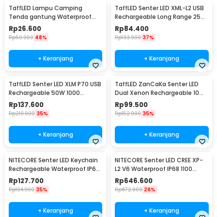
TaffLED Lampu Camping
TaffLED Senter LED XML-L2 USB
Tenda gantung Waterproof
Rechargeable Long Range 25W
Emergency 120 Lumens - G198
1000 Lumens Without Battery
Rp
26.600
Rp
84.400
- XML-L2
Rp
50.900
48%
Rp
133.900
37%
+ Keranjang
+ Keranjang
TaffLED Senter LED XLM P70 USB
TaffLED ZanCaKa Senter LED
Rechargeable 50W 1000
Dual Xenon Rechargeable 10W
Lumens with 26650 Battery -
13500 Lumens - Q3
Rp
137.600
Rp
99.500
XLM-P70
Rp
210.900
35%
Rp
152.900
35%
+ Keranjang
+ Keranjang
NITECORE Senter LED Keychain
NITECORE Senter LED CREE XP-
Rechargeable Waterproof IP65
L2 V6 Waterproof IP68 1100
55 Lumens - Tube V2.0
Lumens - P10 V2
Rp
127.700
Rp
646.600
Rp
194.900
35%
Rp
872.900
26%
+ Keranjang
+ Keranjang