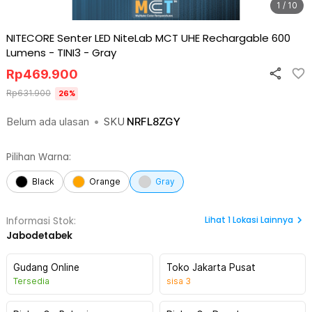
1 / 10
NITECORE Senter LED NiteLab MCT UHE Rechargable 600
Lumens - TINI3
-
Gray
Rp
469.900
Rp
631.900
26
%
Belum ada ulasan
•
SKU
NRFL8ZGY
Pilihan Warna:
Black
Orange
Gray
Lihat
1
Lokasi Lainnya
Informasi Stok:
Jabodetabek
Gudang Online
Toko Jakarta Pusat
Tersedia
sisa
3