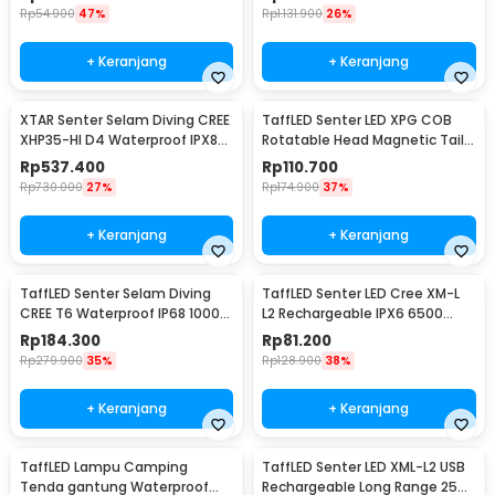
Rp
54.900
47%
Rp
1.131.900
26%
+ Keranjang
+ Keranjang
XTAR Senter Selam Diving CREE
TaffLED Senter LED XPG COB
XHP35-HI D4 Waterproof IPX8
Rotatable Head Magnetic Tail
1600 Lumens - D26 1600S
10000 Lumens - 3189A
Rp
537.400
Rp
110.700
Rp
730.000
27%
Rp
174.900
37%
+ Keranjang
+ Keranjang
TaffLED Senter Selam Diving
TaffLED Senter LED Cree XM-L
CREE T6 Waterproof IP68 10000
L2 Rechargeable IPX6 6500
Lumens - TG-S151
Lumens - 701
Rp
184.300
Rp
81.200
Rp
279.900
35%
Rp
128.900
38%
+ Keranjang
+ Keranjang
TaffLED Lampu Camping
TaffLED Senter LED XML-L2 USB
Tenda gantung Waterproof
Rechargeable Long Range 25W