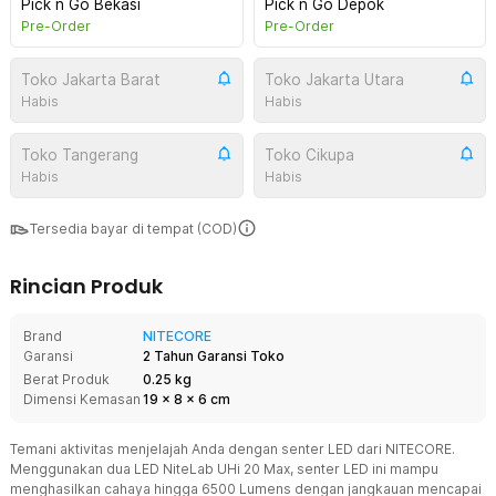
Pick n Go Bekasi
Pick n Go Depok
Pre-Order
Pre-Order
Toko Jakarta Barat
Toko Jakarta Utara
Habis
Habis
Toko Tangerang
Toko Cikupa
Habis
Habis
Tersedia bayar di tempat (COD)
Rincian Produk
Brand
NITECORE
Garansi
2 Tahun Garansi Toko
Berat Produk
0.25 kg
Dimensi Kemasan
19
x
8
x
6
cm
Temani aktivitas menjelajah Anda dengan senter LED dari NITECORE.
Menggunakan dua LED NiteLab UHi 20 Max, senter LED ini mampu
menghasilkan cahaya hingga 6500 Lumens dengan jangkauan mencapai