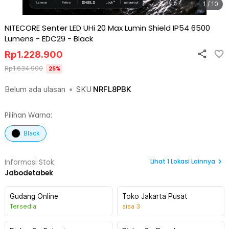
1 / 10
NITECORE Senter LED UHi 20 Max Lumin Shield IP54 6500
Lumens - EDC29
-
Black
Rp
1.228.900
Rp
1.634.900
25
%
Belum ada ulasan
•
SKU
NRFL8PBK
Pilihan Warna:
Black
Lihat
1
Lokasi Lainnya
Informasi Stok:
Jabodetabek
Gudang Online
Toko Jakarta Pusat
Tersedia
sisa
3