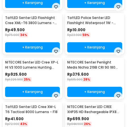
+ Keranjang
+ Keranjang
TaffLED Senter LED Flashlight
TaffLED Police Senter LED
Cree XML-T6 3800 Lumens -
Flashlight Waterproof 1W -
E27
TAC2L
Rp
49.500
Rp
10.000
Rp
75.000
34%
Rp
23.900
59%
+ Keranjang
+ Keranjang
NITECORE Senter LED Cree XP-L
NITECORE Senter Penlight
HI V3 1000 Lumens Hunting
Medis Nichia 219B CRI 90 180
Flashlight - New P30
Lumens IPX8 - MT06MD
Rp
925.600
Rp
376.600
Rp
1.226.900
25%
Rp
515.900
28%
+ Keranjang
+ Keranjang
TaffLED Senter LED Cree XM-L
NITECORE Senter LED CREE
T6 Tactical 8000 Lumens - F18
XHP35 HD Rechargeable IPX8
1800 Lumens - MH23
Rp
41.600
Rp
699.900
Rp
72.900
43%
Rp
944.900
26%