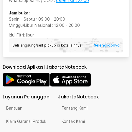
Whatsapp Sales / COD
:
0896 135 222 00
Jam buka:
Senin - Sabtu
:
09:00
-
20:00
Minggu/Libur Nasional
:
12:00
-
20:00
Idul Fitri
: libur
Selengkapnya
Beli langsung/self pickup di kota lainnya
Download Aplikasi JakartaNotebook
Layanan Pelanggan
JakartaNotebook
Bantuan
Tentang Kami
Klaim Garansi Produk
Kontak Kami