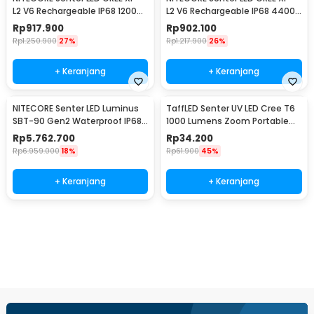
L2 V6 Rechargeable IP68 1200
L2 V6 Rechargeable IP68 4400
Lumens - MH12 V2
Lumens - E4K
Rp
917.900
Rp
902.100
Rp
1.250.900
27%
Rp
1.217.900
26%
+ Keranjang
+ Keranjang
NITECORE Senter LED Luminus
TaffLED Senter UV LED Cree T6
SBT-90 Gen2 Waterproof IP68
1000 Lumens Zoom Portable
5200 Lumens - TM39
395nm - T118
Rp
5.762.700
Rp
34.200
Rp
6.959.000
18%
Rp
61.900
45%
+ Keranjang
+ Keranjang
Beli Sekarang