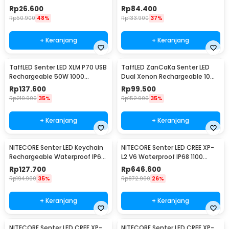
Emergency 120 Lumens - G198
1000 Lumens Without Battery
Rp
26.600
Rp
84.400
- XML-L2
Rp
50.900
48%
Rp
133.900
37%
+ Keranjang
+ Keranjang
TaffLED Senter LED XLM P70 USB
TaffLED ZanCaKa Senter LED
Rechargeable 50W 1000
Dual Xenon Rechargeable 10W
Lumens with 26650 Battery -
13500 Lumens - Q3
Rp
137.600
Rp
99.500
XLM-P70
Rp
210.900
35%
Rp
152.900
35%
+ Keranjang
+ Keranjang
NITECORE Senter LED Keychain
NITECORE Senter LED CREE XP-
Rechargeable Waterproof IP65
L2 V6 Waterproof IP68 1100
55 Lumens - Tube V2.0
Lumens - P10 V2
Rp
127.700
Rp
646.600
Rp
194.900
35%
Rp
872.900
26%
+ Keranjang
+ Keranjang
NITECORE Senter LED CREE XP-
NITECORE Senter LED CREE XP-