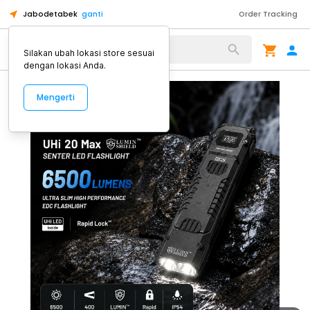
Jabodetabek
ganti
Order Tracking
Alat Kopi
Silakan ubah lokasi store sesuai
dengan lokasi Anda.
Mengerti