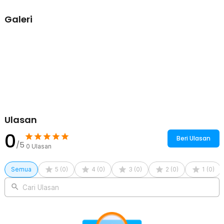
digunakan hingga 61 jam tergantung mode yang dipilih. Saat daya
habis, pengisian ulang dapat dilakukan melalui port USB Type C
Galeri
dengan cepat dan praktis. Sistem rechargeable ini mengurangi
kebutuhan membeli baterai sekali pakai sehingga lebih hemat
dalam jangka panjang.
Material Kualitas Terbaik
Diciptakan khusus untuk para petualang, senter LED ini terbuat dari
stainless steel dengan PVD (Physical Vapor Deposition) dan lapisan
titanium yang kokoh juga tahan lama. Dibekali juga dengan
perlindungan air kelas IP54 dan tahan benturan dari ketinggian 1 M.
Sertifikat Dealer Resmi
Ulasan
0
Beri Ulasan
/5
0
Ulasan
Semua
5
(
0
)
4
(
0
)
3
(
0
)
2
(
0
)
1
(
0
)
Cari Ulasan