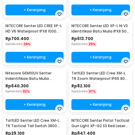
+ Keranjang
+ Keranjang
NITECORE Senter LED CREE XP-L
NITECORE Senter LED XP-L HI V3
HD V6 Waterproof IPX8 1000
Identifikasi Batu Mulia IPX8 500
Lumens - MT21C
Lumens - GEM8
Rp
700.400
Rp
613.700
Rp
945.900
26%
Rp
810.900
25%
+ Keranjang
+ Keranjang
Nitecore GEM10UV Senter
TaffLED Senter LED Cree XM-L
Indentifikasi Batu Mulia
T6 Zoom Waterproof IP65 8000
Gemstone Ultraviolet
Lumens - E17 COB
Rp
640.300
Rp
82.100
Rp
931.900
32%
Rp
129.900
37%
+ Keranjang
+ Keranjang
TaffLED Senter LED Cree XM-L
NITECORE Senter Pistol Tactical
T6 Tactical Tail Switch 3800
Gun Light XP-G2 S3 Red Laser
Lumens
300Lumens - NPL10
Rp
29.100
Rp
847.400