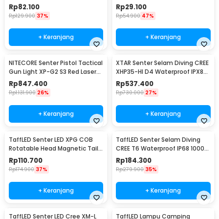
Lumens - E17 COB
Lumens
Rp
82.100
Rp
29.100
Rp
129.900
37%
Rp
54.900
47%
+ Keranjang
+ Keranjang
NITECORE Senter Pistol Tactical
XTAR Senter Selam Diving CREE
Gun Light XP-G2 S3 Red Laser
XHP35-HI D4 Waterproof IPX8
300Lumens - NPL10
1600 Lumens - D26 1600S
Rp
847.400
Rp
537.400
Rp
1.131.900
26%
Rp
730.000
27%
+ Keranjang
+ Keranjang
TaffLED Senter LED XPG COB
TaffLED Senter Selam Diving
Rotatable Head Magnetic Tail
CREE T6 Waterproof IP68 10000
10000 Lumens - 3189A
Lumens - TG-S151
Rp
110.700
Rp
184.300
Rp
174.900
37%
Rp
279.900
35%
+ Keranjang
+ Keranjang
TaffLED Senter LED Cree XM-L
TaffLED Lampu Camping