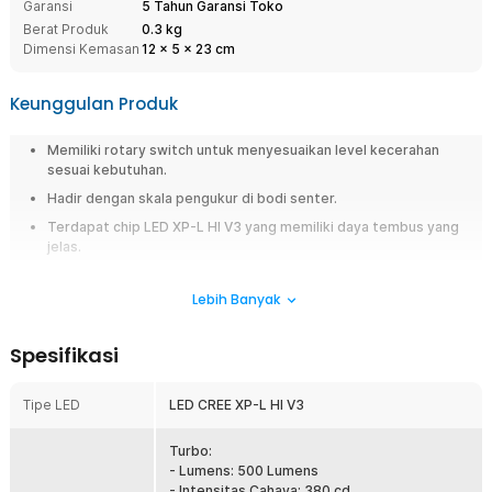
Garansi
5 Tahun Garansi Toko
Berat Produk
0.3 kg
Dimensi Kemasan
12
x
5
x
23
cm
Keunggulan Produk
Memiliki rotary switch untuk menyesuaikan level kecerahan
sesuai kebutuhan.
Hadir dengan skala pengukur di bodi senter.
Terdapat chip LED XP-L HI V3 yang memiliki daya tembus yang
jelas.
Dilengkapi sertifikasi IPX8 yang tahan benturan hingga 1 M dan
tahan air hingga kedalaman 2 M.
Lebih Banyak
Overview
Spesifikasi
Anda seorang kolektor, pedagang, atau penghobi batu mulia, yang ingin
mengidentifikasi kualitas dan keaslian batu mulia? NITECORE
Tipe LED
LED CREE XP-L HI V3
menghadirkan senter LED batu akik GEM8, sebuah gemstone flashlight
profesional yang dirancang khusus untuk membantu proses inspeksi
batu mulia secara lebih akurat. Dilengkapi LED premium dan desain
Turbo:
khusus, senter ini menjadi alat wajib bagi para pencinta batu akik dan
- Lumens: 500 Lumens
batu giok.
- Intensitas Cahaya: 380 cd