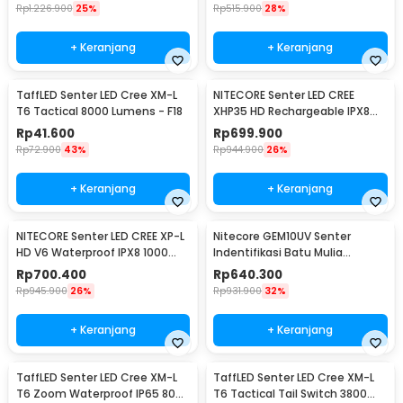
Rp
1.226.900
25%
Rp
515.900
28%
+ Keranjang
+ Keranjang
TaffLED Senter LED Cree XM-L
NITECORE Senter LED CREE
T6 Tactical 8000 Lumens - F18
XHP35 HD Rechargeable IPX8
1800 Lumens - MH23
Rp
41.600
Rp
699.900
Rp
72.900
43%
Rp
944.900
26%
+ Keranjang
+ Keranjang
NITECORE Senter LED CREE XP-L
Nitecore GEM10UV Senter
HD V6 Waterproof IPX8 1000
Indentifikasi Batu Mulia
Lumens - MT21C
Gemstone Ultraviolet
Rp
700.400
Rp
640.300
Rp
945.900
26%
Rp
931.900
32%
+ Keranjang
+ Keranjang
TaffLED Senter LED Cree XM-L
TaffLED Senter LED Cree XM-L
T6 Zoom Waterproof IP65 8000
T6 Tactical Tail Switch 3800