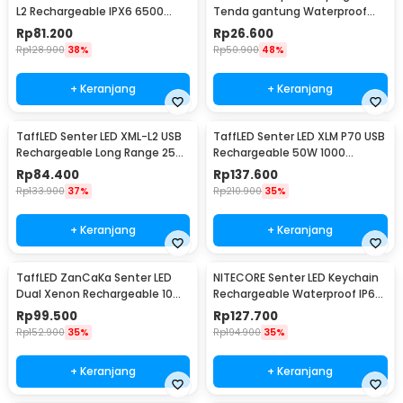
L2 Rechargeable IPX6 6500
Tenda gantung Waterproof
Lumens - 701
Emergency 120 Lumens - G198
Rp
81.200
Rp
26.600
Rp
128.900
38%
Rp
50.900
48%
+ Keranjang
+ Keranjang
TaffLED Senter LED XML-L2 USB
TaffLED Senter LED XLM P70 USB
Rechargeable Long Range 25W
Rechargeable 50W 1000
1000 Lumens Without Battery
Lumens with 26650 Battery -
Rp
84.400
Rp
137.600
- XML-L2
XLM-P70
Rp
133.900
37%
Rp
210.900
35%
+ Keranjang
+ Keranjang
TaffLED ZanCaKa Senter LED
NITECORE Senter LED Keychain
Dual Xenon Rechargeable 10W
Rechargeable Waterproof IP65
13500 Lumens - Q3
55 Lumens - Tube V2.0
Rp
99.500
Rp
127.700
Rp
152.900
35%
Rp
194.900
35%
+ Keranjang
+ Keranjang