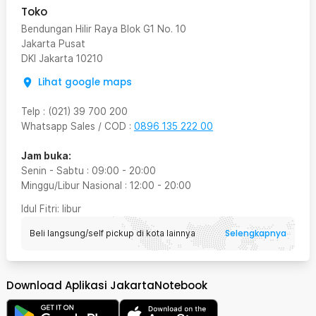
Toko
Bendungan Hilir Raya Blok G1 No. 10
Jakarta Pusat
DKI Jakarta
10210
Lihat google maps
Telp
:
(021) 39 700 200
Whatsapp Sales / COD
:
0896 135 222 00
Jam buka:
Senin - Sabtu
:
09:00
-
20:00
Minggu/Libur Nasional
:
12:00
-
20:00
Idul Fitri
: libur
Selengkapnya
Beli langsung/self pickup di kota lainnya
Download Aplikasi JakartaNotebook