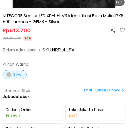
1 / 7
NITECORE Senter LED XP-L HI V3 Identifikasi Batu Mulia IPX8
500 Lumens - GEM8
-
Silver
Rp
613.700
Rp
810.900
25
%
Belum ada ulasan
•
SKU
NRFL4USV
Pilihan Warna:
Silver
Lihat
1
Lokasi Lainnya
Informasi Stok:
Jabodetabek
Gudang Online
Toko Jakarta Pusat
Tersedia
sisa
1