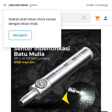
Jabodetabek
ganti
Order Tracking
Alat Kopi
Silakan ubah lokasi store sesuai
dengan lokasi Anda.
Mengerti