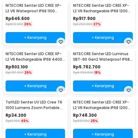
NITECORE Senter LED CREE XP-
NITECORE Senter LED CREE XP-
L2 V6 Waterproof IP68 1100
L2 V6 Rechargeable IP68 1200
Lumens - P10 V2
Lumens - MH12 V2
Rp
646.600
Rp
917.900
Rp
872.900
26%
Rp
1.250.900
27%
+ Keranjang
+ Keranjang
NITECORE Senter LED CREE XP-
NITECORE Senter LED Luminus
L2 V6 Rechargeable IP68 4400
SBT-90 Gen2 Waterproof IP68
Lumens - E4K
5200 Lumens - TM39
Rp
902.100
Rp
5.762.700
Rp
1.217.900
26%
Rp
6.959.000
18%
+ Keranjang
+ Keranjang
TaffLED Senter UV LED Cree T6
NITECORE Senter LED CREE XP-
1000 Lumens Zoom Portable
L2 V6 Rechargeable IP68 1200
395nm - T118
Lumens - MH10 V2
Rp
34.200
Rp
748.300
Rp
61.900
45%
Rp
991.900
25%
+ Keranjang
+ Keranjang