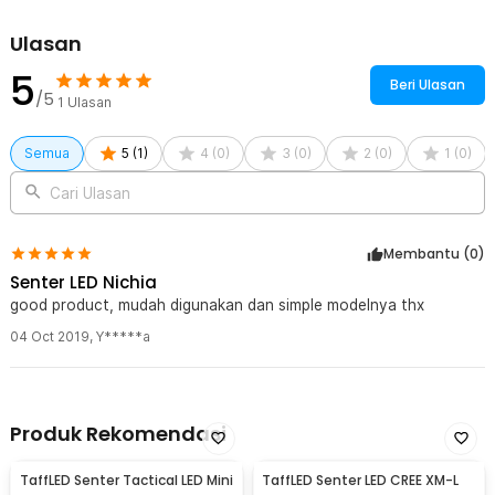
Sertifikat Dealer Resmi
Ulasan
5
Beri Ulasan
/5
1
Ulasan
Semua
5
(
1
)
4
(
0
)
3
(
0
)
2
(
0
)
1
(
0
)
Cari Ulasan
Membantu (
0
)
Senter LED Nichia
good product, mudah digunakan dan simple modelnya thx
04 Oct 2019
,
Y*****a
Kelengkapan Produk
Produk Rekomendasi
Rincian yang Anda dapatkan untuk pembelian produk ini:
1 x NITECORE Senter Penlight Medis Nichia 219B CRI 90 180
TaffLED Senter Tactical LED Mini
TaffLED Senter LED CREE XM-L