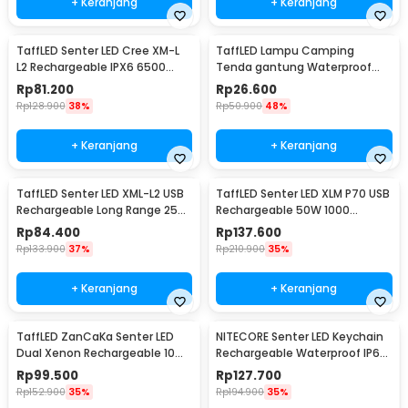
+ Keranjang
+ Keranjang
TaffLED Senter LED Cree XM-L
TaffLED Lampu Camping
L2 Rechargeable IPX6 6500
Tenda gantung Waterproof
Lumens - 701
Emergency 120 Lumens - G198
Rp
81.200
Rp
26.600
Rp
128.900
38%
Rp
50.900
48%
+ Keranjang
+ Keranjang
TaffLED Senter LED XML-L2 USB
TaffLED Senter LED XLM P70 USB
Rechargeable Long Range 25W
Rechargeable 50W 1000
1000 Lumens Without Battery
Lumens with 26650 Battery -
Rp
84.400
Rp
137.600
- XML-L2
XLM-P70
Rp
133.900
37%
Rp
210.900
35%
+ Keranjang
+ Keranjang
TaffLED ZanCaKa Senter LED
NITECORE Senter LED Keychain
Dual Xenon Rechargeable 10W
Rechargeable Waterproof IP65
13500 Lumens - Q3
55 Lumens - Tube V2.0
Rp
99.500
Rp
127.700
Rp
152.900
35%
Rp
194.900
35%