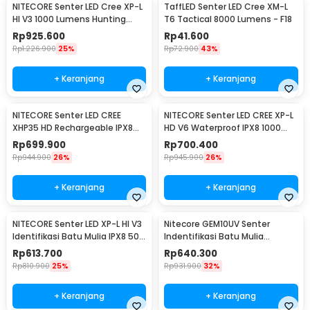
NITECORE Senter LED Cree XP-L
TaffLED Senter LED Cree XM-L
HI V3 1000 Lumens Hunting
T6 Tactical 8000 Lumens - F18
Flashlight - New P30
Rp
925.600
Rp
41.600
Rp
1.226.900
25%
Rp
72.900
43%
+ Keranjang
+ Keranjang
NITECORE Senter LED CREE
NITECORE Senter LED CREE XP-L
XHP35 HD Rechargeable IPX8
HD V6 Waterproof IPX8 1000
1800 Lumens - MH23
Lumens - MT21C
Rp
699.900
Rp
700.400
Rp
944.900
26%
Rp
945.900
26%
+ Keranjang
+ Keranjang
NITECORE Senter LED XP-L HI V3
Nitecore GEM10UV Senter
Identifikasi Batu Mulia IPX8 500
Indentifikasi Batu Mulia
Lumens - GEM8
Gemstone Ultraviolet
Rp
613.700
Rp
640.300
Rp
810.900
25%
Rp
931.900
32%
+ Keranjang
+ Keranjang