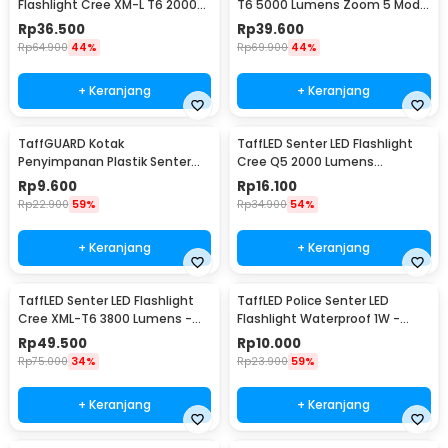
Lumens IPX8 - MT06MD
Flashlight Cree XM-L T6 2000
T6 5000 Lumens Zoom 5 Mode
2 x Cadangan O RIng
Lumens - E17
Baterai 26650 - E97
Rp
36.500
Rp
39.600
1 x Panduan Penggunaan
Rp
64.900
44%
Rp
69.900
44%
+ Keranjang
+ Keranjang
TaffGUARD Kotak
TaffLED Senter LED Flashlight
Penyimpanan Plastik Senter
Cree Q5 2000 Lumens
LED Box 18x11.5x4.7cm - FN10
Aluminium Steel - LFU01
Rp
9.600
Rp
16.100
Rp
22.900
59%
Rp
34.900
54%
+ Keranjang
+ Keranjang
TaffLED Senter LED Flashlight
TaffLED Police Senter LED
Cree XML-T6 3800 Lumens -
Flashlight Waterproof 1W -
E27
TAC2L
Rp
49.500
Rp
10.000
Rp
75.000
34%
Rp
23.900
59%
+ Keranjang
+ Keranjang