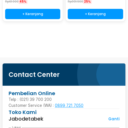
Rp
61.900
45%
Rp
991.900
25%
+ Keranjang
+ Keranjang
Beli Sekarang
Contact Center
Pembelian Online
Telp : (021) 39 700 200
Customer Service (WA) :
0899 721 7050
Toko Kami
Jabodetabek
Ganti
Lokasi