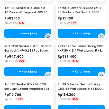
TaffLED Senter LED Cree XM-L
TaffLED Senter LED Cree XM-L
T6 Zoom Waterproof IP65 8000
T6 Tactical Tail Switch 3800
Lumens - E17 COB
Lumens
Rp
82.100
Rp
29.100
Rp
129.900
37%
Rp
54.900
47%
+ Keranjang
+ Keranjang
NITECORE Senter Pistol Tactical
XTAR Senter Selam Diving CREE
Gun Light XP-G2 S3 Red Laser
XHP35-HI D4 Waterproof IPX8
300Lumens - NPL10
1600 Lumens - D26 1600S
Rp
847.400
Rp
537.400
Rp
1.131.900
26%
Rp
730.000
27%
+ Keranjang
+ Keranjang
TaffLED Senter LED XPG COB
TaffLED Senter Selam Diving
Rotatable Head Magnetic Tail
CREE T6 Waterproof IP68 10000
10000 Lumens - 3189A
Lumens - TG-S151
Rp
110.700
Rp
184.300
Rp
174.900
37%
Rp
279.900
35%