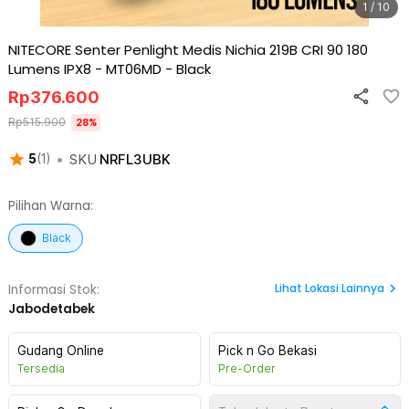
1 / 10
NITECORE Senter Penlight Medis Nichia 219B CRI 90 180
Lumens IPX8 - MT06MD
-
Black
Rp
376.600
Rp
515.900
28
%
•
SKU
NRFL3UBK
5
(
1
)
Pilihan Warna:
Black
Lihat
Lokasi Lainnya
Informasi Stok:
Jabodetabek
Gudang Online
Pick n Go Bekasi
Tersedia
Pre-Order