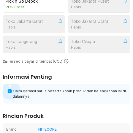
Pick n Go Depok
Toko Jakarta Pusat
Pre-Order
Habis
Toko Jakarta Barat
Toko Jakarta Utara
Habis
Habis
Toko Tangerang
Toko Cikupa
Habis
Habis
Tersedia bayar di tempat (COD)
Informasi Penting
Klaim garansi harus beserta kotak produk dan kelengkapan isi di
dalamnya.
Rincian Produk
Brand
NITECORE