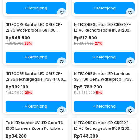
+ Keranjang
+ Keranjang
NITECORE Senter LED CREE XP-
NITECORE Senter LED CREE XP-
L2 V6 Waterproof IP68 1100
L2 V6 Rechargeable IP68 1200
Lumens - P10 V2
Lumens - MH12 V2
Rp
646.600
Rp
917.900
Rp
872.900
26%
Rp
1.250.900
27%
+ Keranjang
+ Keranjang
NITECORE Senter LED CREE XP-
NITECORE Senter LED Luminus
L2 V6 Rechargeable IP68 4400
SBT-90 Gen2 Waterproof IP68
Lumens - E4K
5200 Lumens - TM39
Rp
902.100
Rp
5.762.700
Rp
1.217.900
26%
Rp
6.959.000
18%
+ Keranjang
+ Keranjang
TaffLED Senter UV LED Cree T6
NITECORE Senter LED CREE XP-
1000 Lumens Zoom Portable
L2 V6 Rechargeable IP68 1200
395nm - T118
Lumens - MH10 V2
Rp
34.200
Rp
748.300