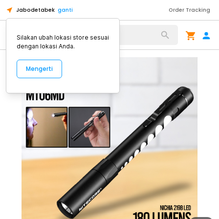
Jabodetabek
ganti
Order Tracking
Alat Kopi
Silakan ubah lokasi store sesuai
dengan lokasi Anda.
Mengerti