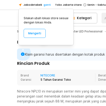
Jabodetabek
ganti
Toko Jakarta Utara
Toko Tangerang
Kategori
A
Silakan ubah lokasi store sesuai
Toko Cikupa
dengan lokasi Anda.
Pick n Go Jakarta Barat
Senin - J
Sport & Outdoor
Senter LED
Senter LED Professional
Mengerti
Pick n Go Bekasi
Senin - Jumat (08
Pick n Go Depok
Senin - Jumat (08
Informasi Penting
Toko Jakarta Pusat
Senin - Sabtu
Klaim garansi harus disertakan dengan kotak produk 
Toko Jakarta Barat
Senin - Sabtu
Toko Jakarta Utara
Rincian Produk
Toko Tangerang
Brand
NITECORE
Berat
Toko Cikupa
Garansi
5 Tahun Garansi Toko
Dime
Pick n Go Jakarta Barat
Senin - J
Pick n Go Bekasi
Senin - Jumat (08
Nitecore NPL10 ini merupakan senter mini yang dapat di
penerangan saat menembak dalam keadaan gelap atau min
Pick n Go Depok
Senin - Jumat (08
menjangkau jarak sejauh 88 M, merupakan jarak yang cu