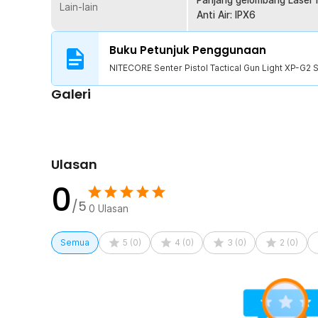
Panjang gelombang Laser
Lain-lain
Anti Air: IPX6
Sertifikat Dealer Resmi
Buku Petunjuk Penggunaan
NITECORE Senter Pistol Tactical Gun Light XP-G
Galeri
Ulasan
0
/5
0
Ulasan
Semua
5
(
0
)
4
(
0
)
3
(
0
)
2
(
0
)