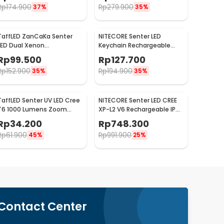
Rp
174.900
Rp
279.900
37%
35%
TaffLED ZanCaKa Senter
NITECORE Senter LED
LED Dual Xenon
Keychain Rechargeable
Rechargeable 10W 13500
Waterproof IP65 55
Rp
99.500
Rp
127.700
Lumens - Q3
Lumens - Tube V2.0
Rp
152.900
Rp
194.900
35%
35%
TaffLED Senter UV LED Cree
NITECORE Senter LED CREE
T6 1000 Lumens Zoom
XP-L2 V6 Rechargeable IP68
Portable 395nm - T118
1200 Lumens - MH10 V2
Rp
34.200
Rp
748.300
Rp
61.900
Rp
991.900
45%
25%
Contact Center