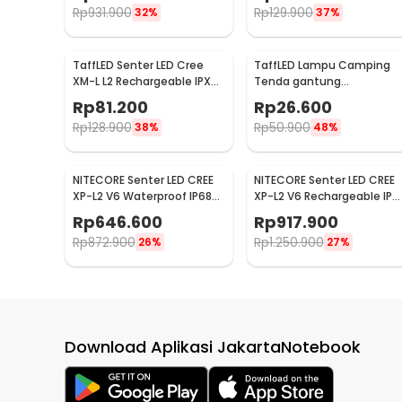
Rp
931.900
Rp
129.900
32%
37%
TaffLED Senter LED Cree
TaffLED Lampu Camping
XM-L L2 Rechargeable IPX6
Tenda gantung
6500 Lumens - 701
Waterproof Emergency 120
Rp
81.200
Rp
26.600
Lumens - G198
Rp
128.900
Rp
50.900
38%
48%
NITECORE Senter LED CREE
NITECORE Senter LED CREE
XP-L2 V6 Waterproof IP68
XP-L2 V6 Rechargeable IP6
1100 Lumens - P10 V2
1200 Lumens - MH12 V2
Rp
646.600
Rp
917.900
Rp
872.900
Rp
1.250.900
26%
27%
Download Aplikasi JakartaNotebook