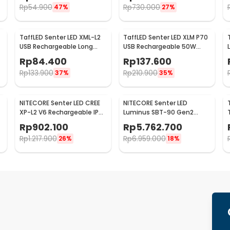
Rp
54.900
Rp
730.000
47%
27%
TaffLED Senter LED XML-L2
TaffLED Senter LED XLM P70
USB Rechargeable Long
USB Rechargeable 50W
Range 25W 1000 Lumens
1000 Lumens with 26650
Rp
84.400
Rp
137.600
Without Battery - XML-L2
Battery - XLM-P70
Rp
133.900
Rp
210.900
37%
35%
NITECORE Senter LED CREE
NITECORE Senter LED
8
XP-L2 V6 Rechargeable IP68
Luminus SBT-90 Gen2
4400 Lumens - E4K
Waterproof IP68 5200
Rp
902.100
Rp
5.762.700
Lumens - TM39
Rp
1.217.900
Rp
6.959.000
26%
18%