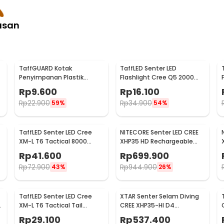
asan
TaffGUARD Kotak
TaffLED Senter LED
Penyimpanan Plastik
Flashlight Cree Q5 2000
:
Senter LED Box
Lumens Aluminium Steel -
Rp
9.600
Rp
16.100
G2 S3 Red Laser 300Lumens - NPL10
18x11.5x4.7cm - FN10
LFU01
Rp
22.900
Rp
34.900
59%
54%
TaffLED Senter LED Cree
NITECORE Senter LED CREE
0
XM-L T6 Tactical 8000
XHP35 HD Rechargeable
Lumens - F18
IPX8 1800 Lumens - MH23
Rp
41.600
Rp
699.900
Rp
72.900
Rp
944.900
43%
26%
TaffLED Senter LED Cree
XTAR Senter Selam Diving
XM-L T6 Tactical Tail
CREE XHP35-HI D4
Switch 3800 Lumens
Waterproof IPX8 1600
Rp
29.100
Rp
537.400
Lumens - D26 1600S