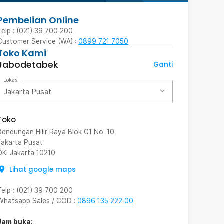
Pembelian Online
Telp : (021) 39 700 200
Customer Service (WA) :
0899 721 7050
Toko Kami
Jabodetabek
Ganti
Lokasi
Jakarta Pusat
Toko
Bendungan Hilir Raya Blok G1 No. 10
Jakarta Pusat
DKI Jakarta
10210
Lihat google maps
Telp
:
(021) 39 700 200
Whatsapp Sales / COD
:
0896 135 222 00
Jam buka: