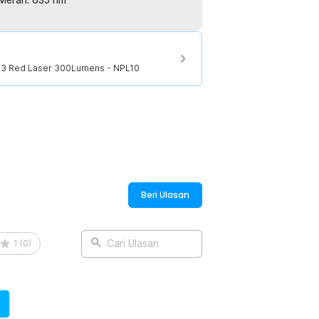
 Merah: 635 nm
2 S3 Red Laser 300Lumens - NPL10
Beri Ulasan
1
(
0
)
Cari Ulasan