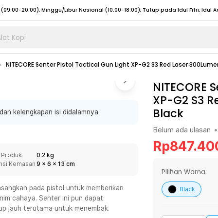
lat Kopi
umat (07:00 - 20:00), Sabtu - Minggu (08:00 - 20:00), Tutup pada Idul Fitri
Sele
NITECORE Senter Pistol Tactical Gun Light XP-G2 S3 Red Laser 300Lume
:00 - 20:00), Sabtu - Minggu/ Libur Nasional (08:00 - 17:00)
Selengkapnya
:00 - 20:00), Sabtu - Minggu/ Libur Nasional (08:00 - 17:00)
NITECORE Se
Selengkapnya
XP-G2 S3 R
 (09:00-20:00), Minggu/Libur Nasional (12:00-20:00), Tutup pada Idul Fitri
Sele
Black
dan kelengkapan isi didalamnya.
 (09:00-20:00), Minggu/Libur Nasional (12:00-20:00), Tutup pada Idul Fitri
Sele
Belum ada ulasan
•
Rp
847.40
 Produk
0.2 kg
nsi Kemasan
9
x
6
x
13
cm
umat (07:00 - 20:00), Sabtu - Minggu (08:00 - 20:00), Tutup pada Idul Fitri
Sele
Pilihan Warna:
:00 - 20:00), Sabtu - Minggu/ Libur Nasional (08:00 - 17:00)
Selengkapnya
pasangkan pada pistol untuk memberikan
Black
im cahaya. Senter ini pun dapat
:00 - 20:00), Sabtu - Minggu/ Libur Nasional (08:00 - 17:00)
Selengkapnya
kup jauh terutama untuk menembak.