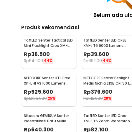
Belum ada ul
Produk Rekomendasi
Kelengkapan Produk
TaffLED Senter Tactical LED
TaffLED Senter LED CREE
Mini Flashlight Cree XM-L
XM-L T6 5000 Lumens
Rincian yang Anda dapatkan untuk pembelian produk ini
T6 2000 Lumens - E17
Zoom 5 Mode Baterai
Rp
36.500
Rp
39.600
1 x NITECORE Senter Pistol Tactical Gun Light XP-
26650 - E97
Rp
64.900
Rp
69.900
44%
44%
1 x Baterai CR2 3V
2 x Kunci L
2 x Rail Set
NITECORE Senter LED Cree
NITECORE Senter Penlight
1 x Panduan Penggunaan
XP-L HI V3 1000 Lumens
Medis Nichia 219B CRI 90 18
Hunting Flashlight - New
Lumens IPX8 - MT06MD
Rp
925.600
Rp
376.600
P30
Rp
1.226.900
Rp
515.900
25%
28%
Nitecore GEM10UV Senter
TaffLED Senter LED Cree
Indentifikasi Batu Mulia
XM-L T6 Zoom Waterproof
Gemstone Ultraviolet
IP65 8000 Lumens - E17
Rp
640.300
Rp
82.100
COB