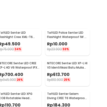
TaffLED Senter LED
TaffLED Police Senter LED
Flashlight Cree XML-T6
Flashlight Waterproof 1W -
3800 Lumens - E27
TAC2L
Rp
49.500
Rp
10.000
Rp
75.000
Rp
23.900
34%
59%
NITECORE Senter LED CREE
NITECORE Senter LED XP-L HI
XP-L HD V6 Waterproof IPX8
V3 Identifikasi Batu Mulia
1000 Lumens - MT21C
IPX8 500 Lumens - GEM8
Rp
700.400
Rp
613.700
Rp
945.900
Rp
810.900
26%
25%
TaffLED Senter LED XPG
TaffLED Senter Selam
COB Rotatable Head
Diving CREE T6 Waterproof
Magnetic Tail 10000
IP68 10000 Lumens - TG-
Rp
110.700
Rp
184.300
Lumens - 3189A
S151