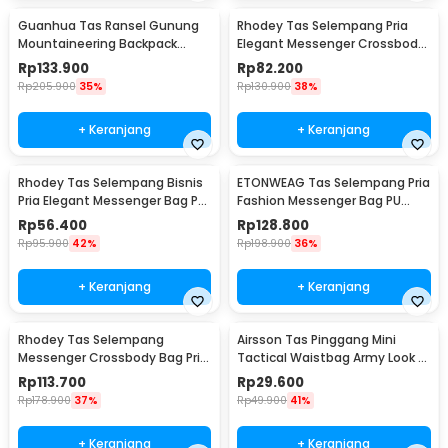
Guanhua Tas Ransel Gunung
Rhodey Tas Selempang Pria
Mountaineering Backpack
Elegant Messenger Crossbody
Outdoor 35 L - GC35
Sling Bag - 6330
Rp
133.900
Rp
82.200
Rp
205.900
35%
Rp
130.900
38%
+ Keranjang
+ Keranjang
Rhodey Tas Selempang Bisnis
ETONWEAG Tas Selempang Pria
Pria Elegant Messenger Bag PU
Fashion Messenger Bag PU
Leather - 9906
Leather - 9918
Rp
56.400
Rp
128.800
Rp
95.900
42%
Rp
198.900
36%
+ Keranjang
+ Keranjang
Rhodey Tas Selempang
Airsson Tas Pinggang Mini
Messenger Crossbody Bag Pria
Tactical Waistbag Army Look -
- 8001
JSH1525
Rp
113.700
Rp
29.600
Rp
178.900
37%
Rp
49.900
41%
+ Keranjang
+ Keranjang