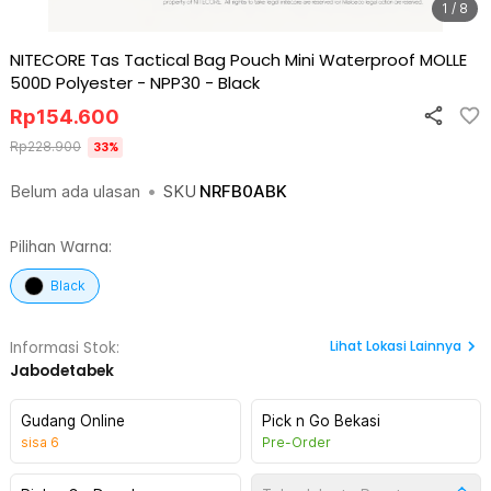
1 / 8
NITECORE Tas Tactical Bag Pouch Mini Waterproof MOLLE
500D Polyester - NPP30
-
Black
Rp
154.600
Rp
228.900
33
%
Belum ada ulasan
•
SKU
NRFB0ABK
Pilihan Warna:
Black
Lihat
Lokasi Lainnya
Informasi Stok:
Jabodetabek
Gudang Online
Pick n Go Bekasi
sisa
6
Pre-Order