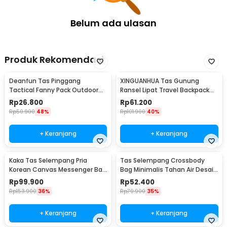
Belum ada ulasan
Produk Rekomendasi
Deanfun Tas Pinggang
XINGUANHUA Tas Gunung
Tactical Fanny Pack Outdoor
Ransel Lipat Travel Backpack
Gear 12x5x17.5cm - ZSXD001
Waterproof 17L - GC17
Rp
26.800
Rp
61.200
Rp
50.900
48%
Rp
101.900
40%
+ Keranjang
+ Keranjang
Kaka Tas Selempang Pria
Tas Selempang Crossbody
Kelengkapan Produk
Korean Canvas Messenger Bag
Bag Minimalis Tahan Air Desain
Rincian yang Anda dapatkan untuk pembelian produk ini:
- MY2642
Militer - 0702
Rp
99.900
Rp
52.400
1 x NITECORE Tas Tactical Bag Pouch Mini Waterproof MOLLE
Rp
153.900
36%
Rp
79.900
35%
500D Polyester - NPP30
+ Keranjang
+ Keranjang