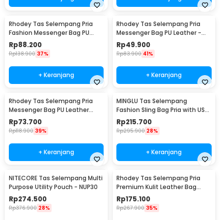
Rhodey Tas Selempang Pria
Rhodey Tas Selempang Pria
Fashion Messenger Bag PU
Messenger Bag PU Leather -
Leather - 18067
18062
Rp
88.200
Rp
49.900
Rp
138.900
37%
Rp
83.900
41%
+ Keranjang
+ Keranjang
Rhodey Tas Selempang Pria
MINGLU Tas Selempang
Messenger Bag PU Leather
Fashion Sling Bag Pria with USB
dengan Dompet - 9066
Charger Slot - ML1454
Rp
73.700
Rp
215.700
Rp
118.900
39%
Rp
295.900
28%
+ Keranjang
+ Keranjang
NITECORE Tas Selempang Multi
Rhodey Tas Selempang Pria
Purpose Utility Pouch - NUP30
Premium Kulit Leather Bag
Briefcase - HA-062
Rp
274.500
Rp
175.100
Rp
376.900
28%
Rp
267.900
35%