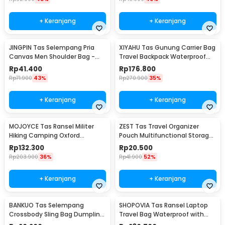
+ Keranjang
+ Keranjang
JINGPIN Tas Selempang Pria
XIYAHU Tas Gunung Carrier Bag
Canvas Men Shoulder Bag -
Travel Backpack Waterproof
1986
90L - GC90
Rp
41.400
Rp
176.800
Rp
71.900
43%
Rp
270.900
35%
+ Keranjang
+ Keranjang
MOJOYCE Tas Ransel Militer
ZEST Tas Travel Organizer
Hiking Camping Oxford
Pouch Multifunctional Storage
Waterproof 80L - GC62
Electronic Bag - BM012N1019
Rp
132.300
Rp
20.500
Rp
203.900
36%
Rp
41.900
52%
+ Keranjang
+ Keranjang
BANKUO Tas Selempang
SHOPOVIA Tas Ransel Laptop
Crossbody Sling Bag Dumpling
Travel Bag Waterproof with
Adjustable Strap - BK22
USB Port 35L - KC14