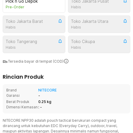
Pick n Go Depok
Toko Jakarta Pusat
Pre-Order
Habis
Toko Jakarta Barat
Toko Jakarta Utara
Habis
Habis
Toko Tangerang
Toko Cikupa
Habis
Habis
Tersedia bayar di tempat (COD)
Rincian Produk
Brand
NITECORE
Garansi
-
Berat Produk
0.25 kg
Dimensi Kemasan
: -
NITECORE NPP30 adalah pouch tactical berukuran compact yang
dirancang untuk kebutuhan EDC (Everyday Carry), outdoor, travel,
maupun aktivitas lapangan. Desainnya minimalis namun fungsional,