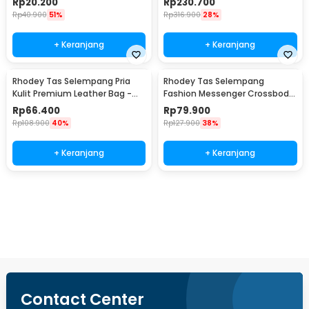
Rp
20.200
Rp
230.700
Rp
40.900
51%
Rp
316.900
28%
+ Keranjang
+ Keranjang
Rhodey Tas Selempang Pria
Rhodey Tas Selempang
Kulit Premium Leather Bag -
Fashion Messenger Crossbody
1106-2W
Bag PU Leather - 1047
Rp
66.400
Rp
79.900
Rp
108.900
40%
Rp
127.900
38%
+ Keranjang
+ Keranjang
Beli Sekarang
Contact Center