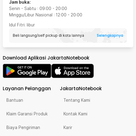
Jam buka:
Senin - Sabtu
:
09:00
-
20:00
Minggu/Libur Nasional
:
12:00
-
20:00
Idul Fitri
: libur
Selengkapnya
Beli langsung/self pickup di kota lainnya
Download Aplikasi JakartaNotebook
Layanan Pelanggan
JakartaNotebook
Bantuan
Tentang Kami
Klaim Garansi Produk
Kontak Kami
Biaya Pengiriman
Karir