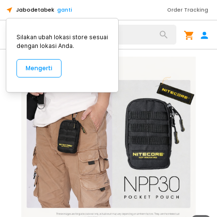
Jabodetabek
ganti
Order Tracking
Alat Kopi
Silakan ubah lokasi store sesuai
dengan lokasi Anda.
Mengerti