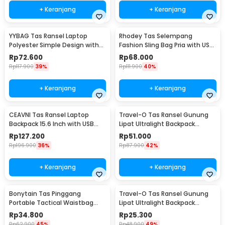
+ Keranjang
+ Keranjang
YYBAG Tas Ransel Laptop
Rhodey Tas Selempang
Polyester Simple Design with
Fashion Sling Bag Pria with USB
USB Charging Port - KC15
Slot and Lock - RE880
Rp
72.600
Rp
68.000
Rp
117.900
39%
Rp
111.900
40%
+ Keranjang
+ Keranjang
CEAVNI Tas Ransel Laptop
Travel-O Tas Ransel Gunung
Backpack 15.6 Inch with USB
Lipat Ultralight Backpack
Charger Port - KC32
Waterproof - LC19
Rp
127.200
Rp
51.000
Rp
196.900
36%
Rp
87.900
42%
+ Keranjang
+ Keranjang
Bonytain Tas Pinggang
Travel-O Tas Ransel Gunung
Portable Tactical Waistbag
Lipat Ultralight Backpack
Army Look - B1526
Waterproof - LC21
Rp
34.800
Rp
25.300
Rp
62.900
45%
Rp
48.900
49%