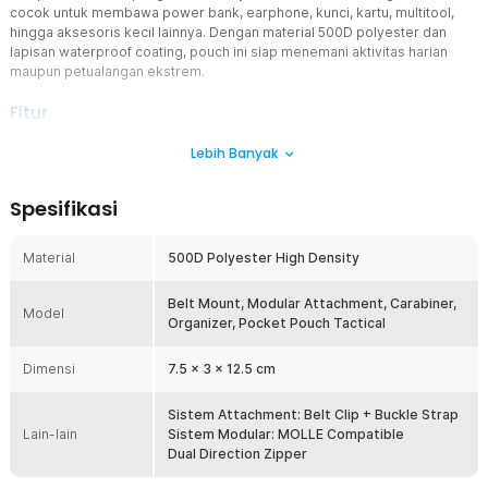
cocok untuk membawa power bank, earphone, kunci, kartu, multitool,
hingga aksesoris kecil lainnya. Dengan material 500D polyester dan
lapisan waterproof coating, pouch ini siap menemani aktivitas harian
maupun petualangan ekstrem.
Fitur
Desain Modular Multifungsi
Lebih Banyak
Bagian depan terdapat strap modular yang memungkinkan
pemasangan aksesoris tambahan seperti senter kecil, pena
Spesifikasi
tactical, atau gear outdoor lainnya. Desain MOLLE style ini
memberikan fleksibilitas dalam konfigurasi perlengkapan Anda.
Cocok bagi pengguna tactical gear maupun survival kit.
Material
500D Polyester High Density
Clip dan Buckle Sistem
Dilengkapi sistem clip dan buckle di bagian belakang sehingga
Belt Mount, Modular Attachment, Carabiner,
Model
dapat dipasang di tas ransel, sabuk, sling bag, maupun webbing
Organizer, Pocket Pouch Tactical
system. Memberikan fleksibilitas pemakaian sebagai tas pinggang
kecil, pouch gantung, atau tambahan pada backpack. Cocok untuk
Dimensi
7.5 x 3 x 12.5 cm
pengguna EDC, teknisi, hingga traveler.
Material 500D Polyester Berkualitas
Sistem Attachment: Belt Clip + Buckle Strap
Lain-lain
Pouch ini menggunakan bahan 500D polyester berkualitas tinggi
Sistem Modular: MOLLE Compatible
yang terkenal kuat dan tahan sobek. Lapisan waterproof coating
Dual Direction Zipper
membantu melindungi isi tas dari percikan air dan kelembapan