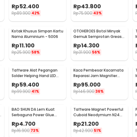
Magnifier with 2 LED 20X -
Rp
52.400
Rp
43.800
9892A
Rp
89.900
Rp
75.900
42%
43%
Kotak Khusus Simpan Kartu
OTOHEROES Botol Minyak
Nama Aluminium - 5006
Gemuk Semprotan Grease
2
Gun 250ml - Q001
Rp
11.100
Rp
14.300
Rp
25.900
Rp
31.900
58%
56%
Taffware Alat Pegangan
Kaca Pembesar Kacamata
Solder Helping Hand LED
Reparasi Jam Magnifier
Kaca Pembesar 3.5X - TE-
with 2 LED 5 Lens 3.5X -
Rp
59.400
Rp
95.000
801
9892B2
Rp
99.900
Rp
146.900
41%
36%
BAO SHUN DA Lem Kuat
Taffware Magnet Powerful
B
Serbaguna Power Glue
Cuboid Neodymium N24
Strong Adhesive 15ml - B-
29x9mm 10 PCS - MG10
Rp
4.700
Rp
21.200
7000
Rp
16.900
Rp
42.900
73%
51%