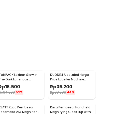
TaffPACK Lakban Glow In
DUODELI Alat Label Harga
The Dark Luminous
Price Labeller Machine
Adhesive Tape 10M 1.5cm -
Coding - MX-5500
Rp
16.500
Rp
39.200
A0015
Rp
34.900
Rp
68.900
53%
44%
ZEAST Kaca Pembesar
Kaca Pembesar Handheld
Kacamata 25x Magnifier
Magnifying Glass Lup with 2