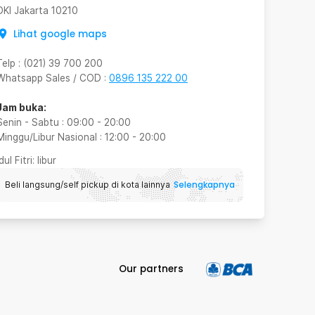
DKI Jakarta
10210
Lihat google maps
Telp
:
(021) 39 700 200
Whatsapp Sales / COD
:
0896 135 222 00
Jam buka:
Senin - Sabtu
:
09:00
-
20:00
Minggu/Libur Nasional
:
12:00
-
20:00
Idul Fitri
: libur
Selengkapnya
Beli langsung/self pickup di kota lainnya
Our partners