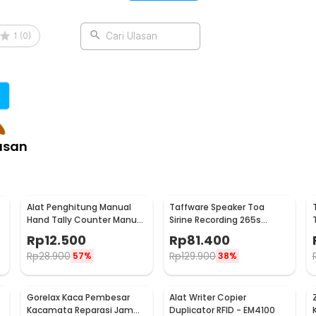
1
(
0
)
Cari Ulasan
asan
Alat Penghitung Manual
Taffware Speaker Toa
Hand Tally Counter Manual
Sirine Recording 265s
4 Digit Stainless - TD99
Rechargeable 1200mAh 5W
Rp
12.500
Rp
81.400
- 518
Rp
28.900
Rp
129.900
57%
38%
Gorelax Kaca Pembesar
Alat Writer Copier
Kacamata Reparasi Jam
Duplicator RFID - EM4100