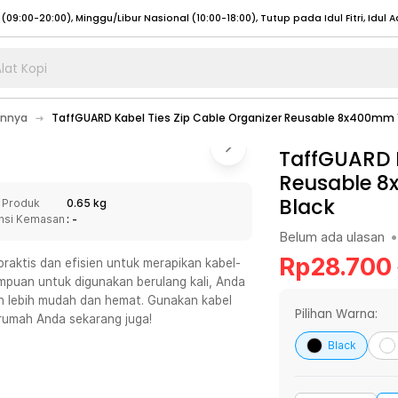
lat Kopi
umat (07:00 - 20:00), Sabtu - Minggu (08:00 - 20:00), Tutup pada Idul Fitri
Sele
ainnya
TaffGUARD Kabel Ties Zip Cable Organizer Reusable 8x400mm 1
:00 - 20:00), Sabtu - Minggu/ Libur Nasional (08:00 - 17:00)
Selengkapnya
:00 - 20:00), Sabtu - Minggu/ Libur Nasional (08:00 - 17:00)
TaffGUARD K
Selengkapnya
Reusable 8
 (09:00-20:00), Minggu/Libur Nasional (12:00-20:00), Tutup pada Idul Fitri
Sele
Black
 Produk
0.65 kg
 (09:00-20:00), Minggu/Libur Nasional (12:00-20:00), Tutup pada Idul Fitri
Sele
nsi Kemasan
: -
Belum ada ulasan
•
Rp
28.700
praktis dan efisien untuk merapikan kabel-
mpuan untuk digunakan berulang kali, Anda
n lebih mudah dan hemat. Gunakan kabel
umat (07:00 - 20:00), Sabtu - Minggu (08:00 - 20:00), Tutup pada Idul Fitri
Sele
Pilihan Warna:
 rumah Anda sekarang juga!
:00 - 20:00), Sabtu - Minggu/ Libur Nasional (08:00 - 17:00)
Selengkapnya
Black
:00 - 20:00), Sabtu - Minggu/ Libur Nasional (08:00 - 17:00)
Selengkapnya