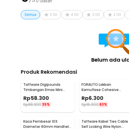
0
Ulasan
Semua
5
(
0
)
4
(
0
)
3
(
0
)
2
(
0
)
Belum ada ul
Produk Rekomendasi
Taffware Digipounds
FORAUTO Lakban
Timbangan Emas Mini
Kamuflase Cohesive
Digital Multifungsi 500g
Bandage Tape Hunting
Rp
58.300
Rp
6.300
0.1g - EK518
4.5M 50mm - H10
Rp
88.900
Rp
16.900
35%
63%
Kaca Pembesar 10X
Taffware Kabel Ties Cable
Diameter 60mm Handheld
Self Locking Wire Nylon