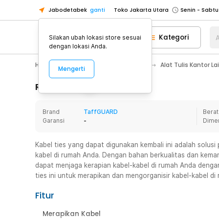
Jabodetabek
ganti
Toko Jakarta Utara
Toko Tangerang
Kategori
A
Silakan ubah lokasi store sesuai
Toko Cikupa
dengan lokasi Anda.
Pick n Go Jakarta Barat
Senin - J
Home Appliance
Alat Tulis Kantor
Alat Tulis Kantor L
Mengerti
Pick n Go Bekasi
Senin - Jumat (08
Pick n Go Depok
Senin - Jumat (08
Rincian Produk
Toko Jakarta Pusat
Senin - Sabtu
Brand
TaffGUARD
Berat
Toko Jakarta Barat
Senin - Sabtu
Garansi
-
Dime
Toko Jakarta Utara
Toko Tangerang
Kabel ties yang dapat digunakan kembali ini adalah solusi 
kabel di rumah Anda. Dengan bahan berkualitas dan kema
Toko Cikupa
dapat menjaga kerapian kabel-kabel di rumah Anda denga
Pick n Go Jakarta Barat
Senin - J
ties ini untuk merapikan dan mengorganisir kabel-kabel di
Pick n Go Bekasi
Senin - Jumat (08
Fitur
Pick n Go Depok
Senin - Jumat (08
Merapikan Kabel