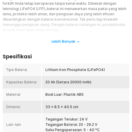
forklift Anda tetap beroperasi tanpa kenal waktu. Dibekali dengan
teknologi LiFePO4 (LFP), baterai ini menawarkan masa pakai yang lebih
lama, proteksi lebih aman, dan pengisian daya yang lebih efisien
dibandingkan dengan baterai konvensional. Tak perlu lagi khawatir
menunggu pengisian ulang. Dengan baterai cadangan ini, produktivitas
proyek Anda akan selalu terjaga.
Fitur
Lebih Banyak
Baterai Cadangan untuk Forklift ATOM2 PTE15Q2
Spesifikasi
Dikhususkan untuk electric hand forklift keluaran NOBLELIFT yang
bertipe ATOM2 PTE15Q2. Baterai eksternal cadangan ini dihadirkan
untuk mendukung pekerjaan proyek Anda menjadi lebih efisien.
Tipe Baterai
Lithium Iron Phosphate (LiFePO4)
Tidak perlu menunggu baterai hingga penuh terisi ulang untuk
memakainya kembali. Cukup dengan menyiapkan baterai
Kapasitas Baterai
20 Ah (Setara 20000 mAh)
kedua, forklift Anda mampu beroperasi terus menerus sembari
mengisi ulang baterai sehingga lebih praktis.
Material
Bodi Luar: Plastik ABS
Kapasitas Besar
NOBLELIFT membekali baterai isi ulang ini dengan kapasitas
Dimensi
33 x 8.5 x 40.5 cm
sebesar 20 Ah atau setara dengan 20000 mAh dan tegangan
terukur sebesar 24 V agar bisa menjalankan forklift ATOM2 dari
NOBLELIFT. Baterai eksternal ini dapat beroperasi dalam kurun
Tegangan Terukur: 24 V
Lain-lain
waktu yang lama dengan biaya pengisian daya yang sangat murah
Tegangan Baterai: 20 - 29.2 V
jika dibandingkan dengan forklift konvensional yang menggunakan
Suhu Pengoperasian: 5 - 40 °C