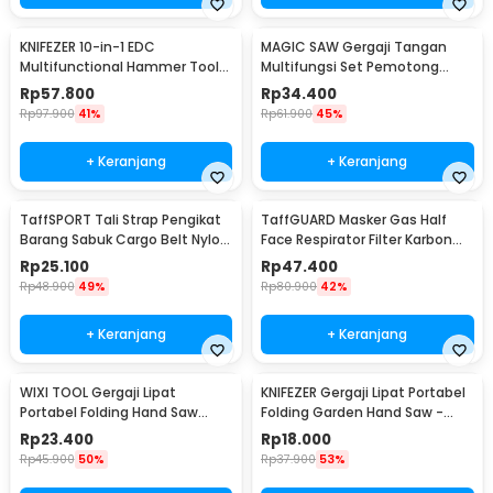
KNIFEZER 10-in-1 EDC
MAGIC SAW Gergaji Tangan
Multifunctional Hammer Tool
Multifungsi Set Pemotong
for Camping Survival - WL-
Kayu Besi
Rp
57.800
Rp
34.400
9003
Rp
97.900
41%
Rp
61.900
45%
+ Keranjang
+ Keranjang
TaffSPORT Tali Strap Pengikat
TaffGUARD Masker Gas Half
Barang Sabuk Cargo Belt Nylon
Face Respirator Filter Karbon
5M - XR2
Aktif KN95 - 6200
Rp
25.100
Rp
47.400
Rp
48.900
49%
Rp
80.900
42%
+ Keranjang
+ Keranjang
WIXI TOOL Gergaji Lipat
KNIFEZER Gergaji Lipat Portabel
Portabel Folding Hand Saw
Folding Garden Hand Saw -
39cm - JSZ-002
LA145
Rp
23.400
Rp
18.000
Rp
45.900
50%
Rp
37.900
53%