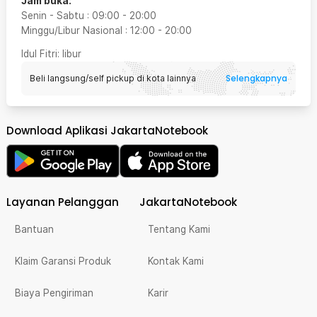
Jam buka:
Senin - Sabtu
:
09:00
-
20:00
Minggu/Libur Nasional
:
12:00
-
20:00
Idul Fitri
: libur
Selengkapnya
Beli langsung/self pickup di kota lainnya
Download Aplikasi JakartaNotebook
Layanan Pelanggan
JakartaNotebook
Bantuan
Tentang Kami
Klaim Garansi Produk
Kontak Kami
Biaya Pengiriman
Karir