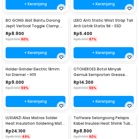
+ Keranjang
+ Keranjang
BO GONG Alat Bantu Dorong
LEKO Anti Static Wrist Strap Tali
Jepit Vertical Toggle Clamp
Anti Listrik Statis 1M - ESD
Hold Down Handle - GH-13009
Rp
8.900
Rp
5.400
Rp
21.900
60%
Rp
15.900
67%
+ Keranjang
+ Keranjang
Holder Grinder Electric 18mm
OTOHEROES Botol Minyak
for Dremel - H111
Gemuk Semprotan Grease
Gun 250ml - Q001
Rp
9.000
Rp
14.300
Rp
21.900
59%
Rp
31.900
56%
+ Keranjang
+ Keranjang
LUXIANZI Alas Matras Solder
Taffware Selongsong Pelapis
Heat Insulation Soldering Mat
Kabel Insulasi Heat Shrink Tube
340x230mm - S-120B
127 PCS - RSG-AHZ
Rp
24.100
Rp
8.800
Rp
46.900
49%
Rp
21.900
60%