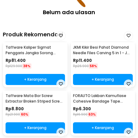
Belum ada ulasan
Produk Rekomendasi
Taffware Kaliper Sigmat
JKMI Kikir Besi Pahat Diamond
Penggaris Jangka Sorong
Needle Files Carving 5 in 1 - JM-
Digital LCD 150mm - SH20
FL1-1
Rp
81.400
Rp
11.400
Rp
129.900
38%
Rp
26.900
58%
+ Keranjang
+ Keranjang
Taffware Mata Bor Screw
FORAUTO Lakban Kamuflase
Extractor Broken Striped Screw
Cohesive Bandage Tape
Remover 4 PCS - S2
Hunting 4.5M 50mm - H10
Rp
8.800
Rp
6.300
Rp
21.900
60%
Rp
16.900
63%
+ Keranjang
+ Keranjang