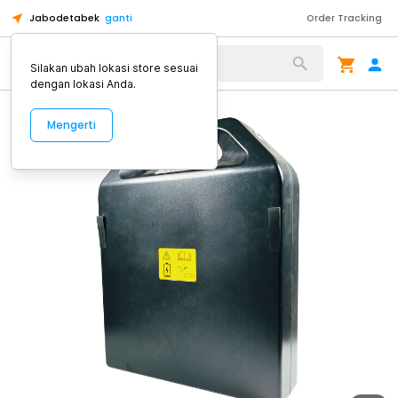
Jabodetabek
ganti
Order Tracking
Alat Kopi
Silakan ubah lokasi store sesuai
dengan lokasi Anda.
Mengerti