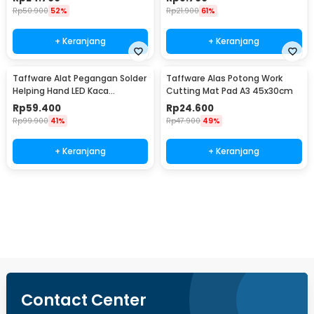
Rp
50.900
52%
Rp
21.900
61%
+ Keranjang
+ Keranjang
Taffware Alat Pegangan Solder
Taffware Alas Potong Work
Helping Hand LED Kaca
Cutting Mat Pad A3 45x30cm
Pembesar 3.5X - TE-801
Rp
59.400
Rp
24.600
Rp
99.900
41%
Rp
47.900
49%
+ Keranjang
+ Keranjang
Beli Sekarang
Contact Center