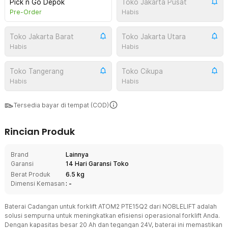
Pick n Go Depok
Toko Jakarta Pusat
Pre-Order
Habis
Toko Jakarta Barat
Toko Jakarta Utara
Habis
Habis
Toko Tangerang
Toko Cikupa
Habis
Habis
Tersedia bayar di tempat (COD)
Rincian Produk
Brand
Lainnya
Garansi
14 Hari Garansi Toko
Berat Produk
6.5 kg
Dimensi Kemasan
: -
Baterai Cadangan untuk forklift ATOM2 PTE15Q2 dari NOBLELIFT adalah
solusi sempurna untuk meningkatkan efisiensi operasional forklift Anda.
Dengan kapasitas besar 20 Ah dan tegangan 24V, baterai ini memastikan