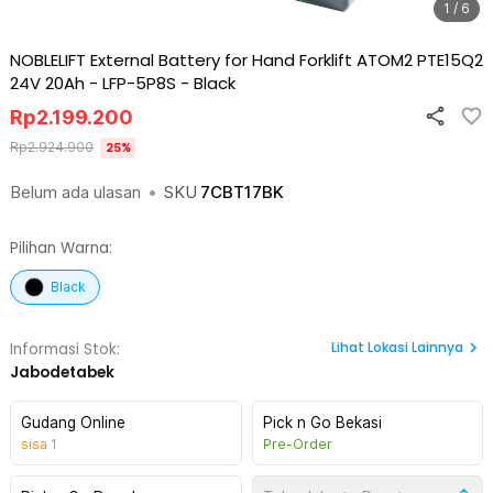
1 / 6
NOBLELIFT External Battery for Hand Forklift ATOM2 PTE15Q2
24V 20Ah - LFP-5P8S
-
Black
Rp
2.199.200
Rp
2.924.900
25
%
Belum ada ulasan
•
SKU
7CBT17BK
Pilihan Warna:
Black
Lihat
Lokasi Lainnya
Informasi Stok:
Jabodetabek
Gudang Online
Pick n Go Bekasi
sisa
1
Pre-Order