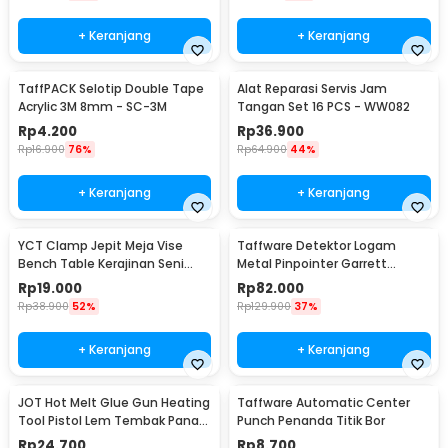
+ Keranjang
+ Keranjang
TaffPACK Selotip Double Tape
Alat Reparasi Servis Jam
Acrylic 3M 8mm - SC-3M
Tangan Set 16 PCS - WW082
Rp
4.200
Rp
36.900
Rp
16.900
76%
Rp
64.900
44%
+ Keranjang
+ Keranjang
YCT Clamp Jepit Meja Vise
Taffware Detektor Logam
Bench Table Kerajinan Seni
Metal Pinpointer Garrett
Perhiasan 25mm - QST
Waterproof - 1166000
Rp
19.000
Rp
82.000
Rp
38.900
52%
Rp
129.900
37%
+ Keranjang
+ Keranjang
JOT Hot Melt Glue Gun Heating
Taffware Automatic Center
Tool Pistol Lem Tembak Panas
Punch Penanda Titik Bor
20W - QT-302
Rp
24.700
Rp
8.700