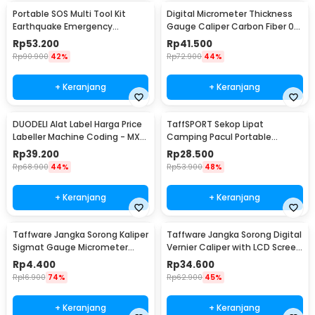
Portable SOS Multi Tool Kit
Digital Micrometer Thickness
Earthquake Emergency
Gauge Caliper Carbon Fiber 0-
Outdoor Survival - JT21
12.7mm - TDT25
Rp
53.200
Rp
41.500
Rp
90.900
42%
Rp
72.900
44%
+ Keranjang
+ Keranjang
DUODELI Alat Label Harga Price
TaffSPORT Sekop Lipat
Labeller Machine Coding - MX-
Camping Pacul Portable
5500
Tactical Survival 40cm - 101
Rp
39.200
Rp
28.500
Rp
68.900
44%
Rp
53.900
48%
+ Keranjang
+ Keranjang
Taffware Jangka Sorong Kaliper
Taffware Jangka Sorong Digital
Sigmat Gauge Micrometer
Vernier Caliper with LCD Screen
150mm - QST-600
150mm - JIGO-150
Rp
4.400
Rp
34.600
Rp
16.900
74%
Rp
62.900
45%
+ Keranjang
+ Keranjang