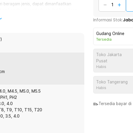
i beragam jenis, dapat dimanfaatkan
iap kepala obeng terbuat dari baja krom
elas profesional dan industrial.
Informasi Stok:
Jab
am tangan, hingga perangkat elektronik
Gudang Online
uka sekrup tanpa merusak komponen.
)
Tersedia
n.
Toko Jakarta
rancang untuk menjaga semua mata obeng
Pusat
Habis
 ini juga berguna untuk melindungi
 cm
nda dapat dengan mudah menemukan dan
Toko Tangerang
Habis
4.0, M4.5, M5.0, M5.5
 PH1, PH2
:
3.0, 4.0
Tersedia bayar d
 T8, T9, T10, T15, T20
.0, 3.5, 4.0
5, M5.0, M5.5