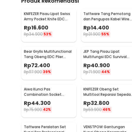
Produk Rekomendasi
KNIFEZER Pisau Lipat Swiss
Taffware Tang Pemotong
Army Pocket Knife EDC
dan Pengupas Kabel Wire
Multifungsi 11in1 - A3011
Stripper 7 Slot - JM-CT4-1
Rp
16.600
Rp
14.400
Rp
34.900
Rp
31.900
53%
55%
Bear Grylls Multifunctional
JEP Tang Pisau Lipat
Tang Obeng EDC Plier
Multifungsi EDC Survival
Survival Tool - MPA19
Tool Stainless Steel -
Rp
72.400
Rp
40.900
MPA13
Rp
117.900
Rp
71.900
39%
44%
Aiwa Kunci Pas
KNIFEZER Obeng Set
Combination Socket
Multitool Reparasi Sepeda
Wrench Set 1/4 Ratchet 40
Swiss Army EDC 11in1 - T25
Rp
44.300
Rp
32.800
PCS - DB2020
Rp
75.900
Rp
59.900
42%
46%
Taffware Peralatan Set
VENSTPOW Gantungan