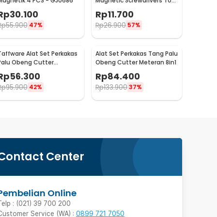
Magnetik 4 PCS - GJ0686
Magnetic Screwdrivers Tool
for Smartphone - 7089C
Rp
30.100
Rp
11.700
Rp
55.900
Rp
26.900
47%
57%
Taffware Alat Set Perkakas
Alat Set Perkakas Tang Palu
Palu Obeng Cutter
Obeng Cutter Meteran 8in1
Meteran 8in1
Rp
56.300
Rp
84.400
Rp
95.900
Rp
133.900
42%
37%
Contact Center
Pembelian Online
Telp : (021) 39 700 200
Customer Service (WA) :
0899 721 7050