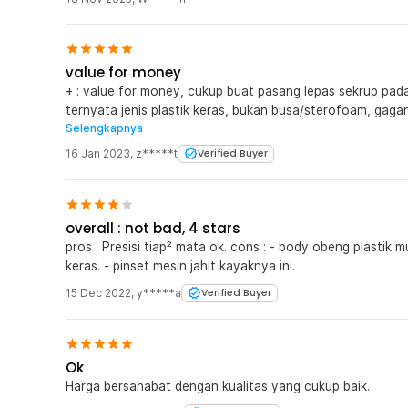
value for money
+ : value for money, cukup buat pasang lepas sekrup pada 
ternyata jenis plastik keras, bukan busa/sterofoam, gag
Selengkapnya
finishingnya(terkesan gampang patah)
16 Jan 2023
,
z*****t
Verified Buyer
overall : not bad, 4 stars
pros : Presisi tiap² mata ok. cons : - body obeng plastik mudah jebol bila membuka baut yang terlalu
keras. - pinset mesin jahit kayaknya ini.
15 Dec 2022
,
y*****a
Verified Buyer
Ok
Harga bersahabat dengan kualitas yang cukup baik.