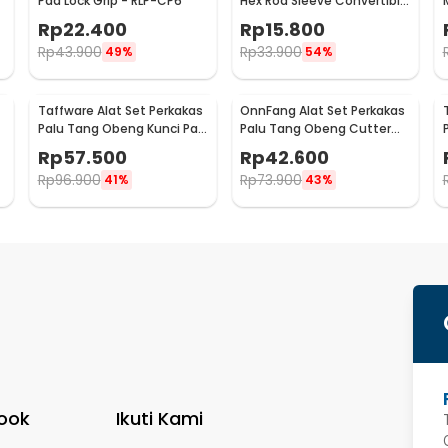
Pad Lock Grip - RLP-CP6
Hex Rod Sleeve Convertible
Joints 8 PCS
Rp
22.400
Rp
15.800
Rp
43.900
Rp
33.900
49%
54%
Taffware Alat Set Perkakas
OnnFang Alat Set Perkakas
Palu Tang Obeng Kunci Pas
Palu Tang Obeng Cutter
15in1 - YL-8016
Meteran 8in1 - YL-8009A
Rp
57.500
Rp
42.600
Rp
96.900
Rp
73.900
41%
43%
ook
Ikuti Kami