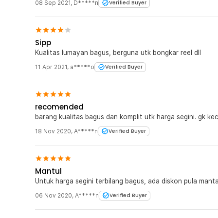
08 Sep 2021
,
D*****n
Verified Buyer
Sipp
Kualitas lumayan bagus, berguna utk bongkar reel dll
11 Apr 2021
,
a*****o
Verified Buyer
recomended
barang kualitas bagus dan komplit utk harga segini. gk k
18 Nov 2020
,
A*****n
Verified Buyer
Mantul
Untuk harga segini terbilang bagus, ada diskon pula manta
06 Nov 2020
,
A*****n
Verified Buyer