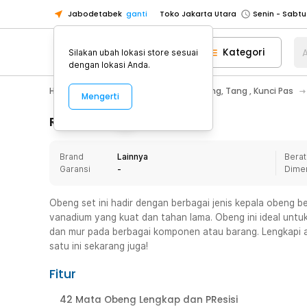
Jabodetabek
ganti
Toko Jakarta Utara
Toko Tangerang
Kategori
A
Silakan ubah lokasi store sesuai
Toko Cikupa
dengan lokasi Anda.
Pick n Go Jakarta Barat
Senin - J
Home Appliance
Perkakas
Obeng, Tang , Kunci Pas
Mengerti
Pick n Go Bekasi
Senin - Jumat (08
Pick n Go Depok
Senin - Jumat (08
Rincian Produk
Toko Jakarta Pusat
Senin - Sabtu
Brand
Lainnya
Berat
Toko Jakarta Barat
Senin - Sabtu
Garansi
-
Dime
Toko Jakarta Utara
Toko Tangerang
Obeng set ini hadir dengan berbagai jenis kepala obeng be
vanadium yang kuat dan tahan lama. Obeng ini ideal un
Toko Cikupa
dan mur pada berbagai komponen atau barang. Lengkapi 
Pick n Go Jakarta Barat
Senin - J
satu ini sekarang juga!
Pick n Go Bekasi
Senin - Jumat (08
Fitur
Pick n Go Depok
Senin - Jumat (08
42 Mata Obeng Lengkap dan PResisi