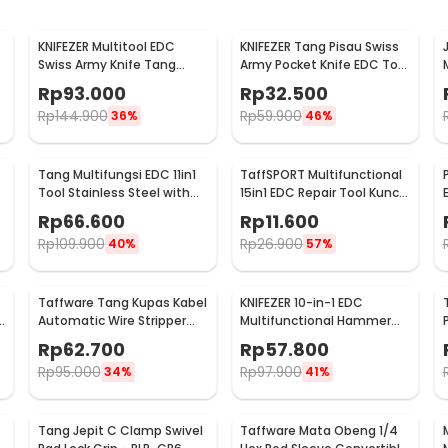
KNIFEZER Multitool EDC
KNIFEZER Tang Pisau Swiss
Swiss Army Knife Tang
Army Pocket Knife EDC Tool
2
Kunci Pas Stainless Steel -
Stainless Steel - A3009
Rp
93.000
Rp
32.500
MPG05
Rp
144.900
Rp
59.900
36%
46%
Tang Multifungsi EDC 11in1
TaffSPORT Multifunctional
Tool Stainless Steel with
15in1 EDC Repair Tool Kunci
Lock System - MPA01
Pas Hex Obeng - HW0668
Rp
66.600
Rp
11.600
Rp
109.900
Rp
26.900
40%
57%
Taffware Tang Kupas Kabel
KNIFEZER 10-in-1 EDC
Automatic Wire Stripper
Multifunctional Hammer
Cutter Crimper - TK0742
Tool for Camping Survival -
Rp
62.700
Rp
57.800
WL-9003
Rp
95.000
Rp
97.900
34%
41%
Tang Jepit C Clamp Swivel
Taffware Mata Obeng 1/4