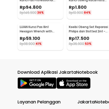
Kunci Pas Professional
Kunci Obeng Kacamata
Tools 53in1 - CR-V53
Screwdriver Plus Minus
Rp
94.800
Rp
1.800
Hexagon - V001
Rp
146.900
Rp
10.900
36%
84%
LIJIAN Kunci Pas 8in1
Kseibi Obeng Set Reparasi
Hexagon Wrench with
Philips dan Slotted 2in1 -
Powerful Magnet - LJ21
1536
Rp
59.100
Rp
17.500
Rp
98.900
Rp
36.900
41%
53%
Download Aplikasi JakartaNotebook
Layanan Pelanggan
JakartaNoteb