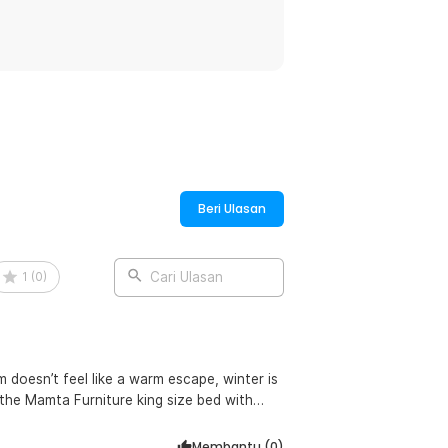
H2
T10, T15, T20
4.0
Beri Ulasan
1
(
0
)
Cari Ulasan
oesn’t feel like a warm escape, winter is
g the Mamta Furniture king size bed with
e without breaking budgets. Explore warm,
Membantu (
0
)