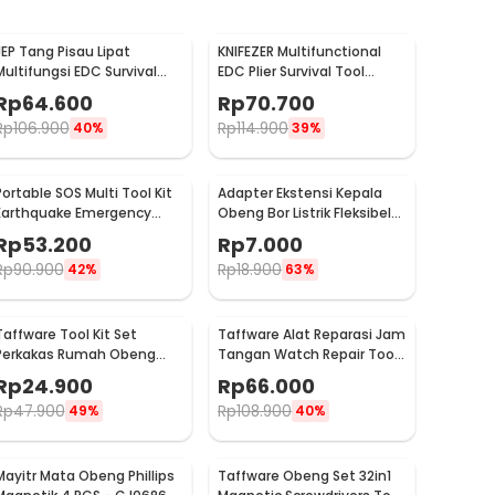
JEP Tang Pisau Lipat
KNIFEZER Multifunctional
Multifungsi EDC Survival
EDC Plier Survival Tool
Tool Stainless Steel -
Stainless Steel - MPA21
Rp
64.600
Rp
70.700
MPA22S
Rp
106.900
Rp
114.900
40%
39%
Portable SOS Multi Tool Kit
Adapter Ekstensi Kepala
Earthquake Emergency
Obeng Bor Listrik Fleksibel
Outdoor Survival - JT21
1/4 Inch 290mm - HT566
Rp
53.200
Rp
7.000
Rp
90.900
Rp
18.900
42%
63%
Taffware Tool Kit Set
Taffware Alat Reparasi Jam
Perkakas Rumah Obeng
Tangan Watch Repair Tool
Tang Cutter Kunci L 12in1 -
Kit Lengkap 13in1 - SC8005
Rp
24.900
Rp
66.000
KS-011
Rp
47.900
Rp
108.900
49%
40%
Mayitr Mata Obeng Phillips
Taffware Obeng Set 32in1