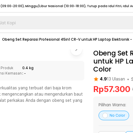
lat Kopi
umat (07:00 - 20:00), Sabtu - Minggu (08:00 - 20:00), Tutup pada Idul Fitri
Sele
Obeng Set Reparasi Profesional 45in1 CR-V untuk HP Laptop Elektronik -
:00 - 20:00), Sabtu - Minggu/ Libur Nasional (08:00 - 17:00)
Selengkapnya
:00 - 20:00), Sabtu - Minggu/ Libur Nasional (08:00 - 17:00)
Obeng Set R
Selengkapnya
untuk HP La
 (09:00-20:00), Minggu/Libur Nasional (12:00-20:00), Tutup pada Idul Fitri
Sele
Color
 Produk
0.4 kg
 (09:00-20:00), Minggu/Libur Nasional (12:00-20:00), Tutup pada Idul Fitri
Sele
nsi Kemasan
: -
•
4.9
13
Ulasan
Rp
57.300
rkualitas yang terbuat dari baja krom
tuk mengencangkan atau mengendurkan baut
alat perkakas Anda dengan obeng set yang
umat (07:00 - 20:00), Sabtu - Minggu (08:00 - 20:00), Tutup pada Idul Fitri
Sele
Pilihan Warna:
:00 - 20:00), Sabtu - Minggu/ Libur Nasional (08:00 - 17:00)
Selengkapnya
No Color
:00 - 20:00), Sabtu - Minggu/ Libur Nasional (08:00 - 17:00)
Selengkapnya