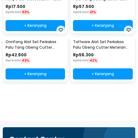
15in1 - YL-8016
Rp
17.500
Rp
57.500
Rp
36.900
53%
Rp
96.900
41%
+ Keranjang
+ Keranjang
OnnFang Alat Set Perkakas
Taffware Alat Set Perkakas
Palu Tang Obeng Cutter
Palu Obeng Cutter Meteran
Meteran 8in1 - YL-8009A
8in1
Rp
42.600
Rp
56.300
Rp
73.900
43%
Rp
95.900
42%
+ Keranjang
+ Keranjang
Beli Sekarang