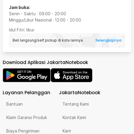
Jam buka:
Senin - Sabtu
:
09:00
-
20:00
Minggu/Libur Nasional
:
12:00
-
20:00
Idul Fitri
: libur
Selengkapnya
Beli langsung/self pickup di kota lainnya
Download Aplikasi JakartaNotebook
Layanan Pelanggan
JakartaNotebook
Bantuan
Tentang Kami
Klaim Garansi Produk
Kontak Kami
Biaya Pengiriman
Karir