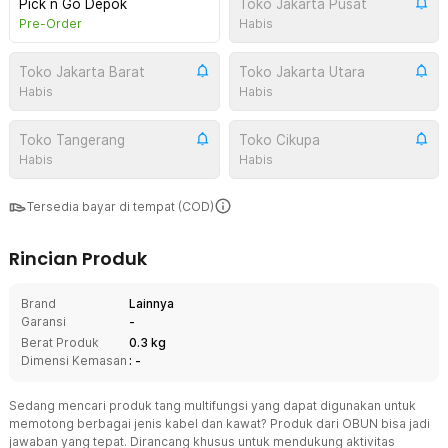
Pick n Go Depok
Toko Jakarta Pusat
Pre-Order
Habis
Toko Jakarta Barat
Toko Jakarta Utara
Habis
Habis
Toko Tangerang
Toko Cikupa
Habis
Habis
Tersedia bayar di tempat (COD)
Rincian Produk
Brand
Lainnya
Garansi
-
Berat Produk
0.3 kg
Dimensi Kemasan
: -
Sedang mencari produk tang multifungsi yang dapat digunakan untuk
memotong berbagai jenis kabel dan kawat? Produk dari OBUN bisa jadi
jawaban yang tepat. Dirancang khusus untuk mendukung aktivitas