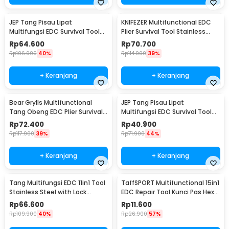
JEP Tang Pisau Lipat
KNIFEZER Multifunctional EDC
Multifungsi EDC Survival Tool
Plier Survival Tool Stainless
Stainless Steel - MPA22S
Steel - MPA21
Rp
64.600
Rp
70.700
Rp
106.900
40%
Rp
114.900
39%
+ Keranjang
+ Keranjang
Bear Grylls Multifunctional
JEP Tang Pisau Lipat
Tang Obeng EDC Plier Survival
Multifungsi EDC Survival Tool
Tool - MPA19
Stainless Steel - MPA13
Rp
72.400
Rp
40.900
Rp
117.900
39%
Rp
71.900
44%
+ Keranjang
+ Keranjang
Tang Multifungsi EDC 11in1 Tool
TaffSPORT Multifunctional 15in1
Stainless Steel with Lock
EDC Repair Tool Kunci Pas Hex
System - MPA01
Obeng - HW0668
Rp
66.600
Rp
11.600
Rp
109.900
40%
Rp
26.900
57%