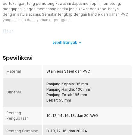
pertukangan, tang pemotong kawat ini dapat menjepit, memotong,
mengupas, hingga memasang aneka jenis kawat dan kabel hanya
dengan satu alat saja. Semakin lengkap dengan handle dari bahan PVC
yang anti slip dan nyaman digenggam.
Fitur
Produk Multifungsi
Lebih Banyak
OBUN menghadirkan produk multifungsi yang bisa digunakan untuk
berbagai aktivitas pertukangan. Mulai dari memelintir, menjepit,
Spesifikasi
hingga mengupas kabel dan kawat berbagai ukuran. Pisau pada
bagian samping memungkinkan Anda untuk membelah kabel
dengan mudah. Pada bagian bawah terdapat pola khusus untuk
Material
Stainless Steel dan PVC
crimping sehingga Anda dapat memasang atau merapikan kabel
sekaligus.
Panjang Kepala: 85 mm
Kepala dengan Banyak Ukuran Kabel
Panjang Handle: 100 mm
Dimensi
Bagian kepala tang pemotong kawat dengan panjang 85 mm ini
Panjang Total: 185 mm
punya banyak pilihan ukuran yang bisa digunakan untuk mengupas
Lebar: 55 mm
kabel dengan diameter sesuai kebutuhan. Anda dapat
menggunakan produk ini dengan kabel ukuran 10-20 AWG.
Rentang
10, 12, 14, 16, 18, dan 20 AWG
Pengupasan
Kunci Keamanan
Keamanan saat melakukan berbagai aktivitas pertukangan terjaga
Rentang Crimping
karena produk dari OBUN ini dibekali kunci pengaman yang berada
8-10, 12-16, dan 20-24