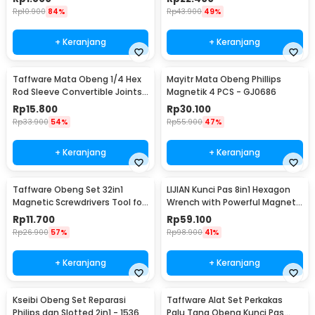
Rp
10.900
84%
Rp
43.900
49%
+ Keranjang
+ Keranjang
Taffware Mata Obeng 1/4 Hex
Mayitr Mata Obeng Phillips
Rod Sleeve Convertible Joints
Magnetik 4 PCS - GJ0686
8 PCS
Rp
15.800
Rp
30.100
Rp
33.900
54%
Rp
55.900
47%
+ Keranjang
+ Keranjang
Taffware Obeng Set 32in1
LIJIAN Kunci Pas 8in1 Hexagon
Magnetic Screwdrivers Tool for
Wrench with Powerful Magnet
Smartphone - 7089C
- LJ21
Rp
11.700
Rp
59.100
Rp
26.900
57%
Rp
98.900
41%
+ Keranjang
+ Keranjang
Kseibi Obeng Set Reparasi
Taffware Alat Set Perkakas
Philips dan Slotted 2in1 - 1536
Palu Tang Obeng Kunci Pas