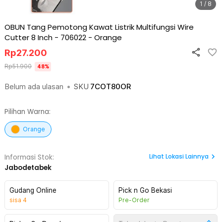
1 / 8
OBUN Tang Pemotong Kawat Listrik Multifungsi Wire
Cutter 8 Inch - 706022
-
Orange
Rp
27.200
Rp
51.900
48
%
Belum ada ulasan
•
SKU
7COT80OR
Pilihan Warna:
Orange
Lihat
Lokasi Lainnya
Informasi Stok:
Jabodetabek
Gudang Online
Pick n Go Bekasi
sisa
4
Pre-Order