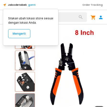
Jabodetabek
ganti
Order Tracking
Alat Kopi
Silakan ubah lokasi store sesuai
dengan lokasi Anda.
Mengerti