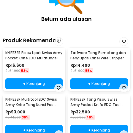
Belum ada ulasan
Produk Rekomendasi
KNIFEZER Pisau Lipat Swiss Army
Taffware Tang Pemotong dan
Pocket Knife EDC Multifungsi
Pengupas Kabel Wire Stripper 7
11in1 - A3011
Slot - JM-CT4-12
Rp
16.600
Rp
14.400
Rp
34.900
53%
Rp
31.900
55%
+ Keranjang
+ Keranjang
KNIFEZER Multitool EDC Swiss
KNIFEZER Tang Pisau Swiss
Army Knife Tang Kunci Pas
Army Pocket Knife EDC Tool
Stainless Steel - MPG05
Stainless Steel - A3009
Rp
93.000
Rp
32.500
Rp
144.900
36%
Rp
59.900
46%
+ Keranjang
+ Keranjang