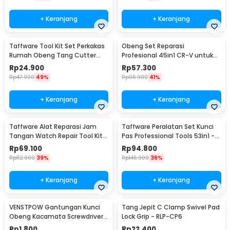
+ Keranjang
+ Keranjang
Taffware Tool Kit Set Perkakas
Obeng Set Reparasi
Rumah Obeng Tang Cutter
Profesional 45in1 CR-V untuk
Kunci L 12in1 - KS-011
HP Laptop Elektronik - 6093
Rp
24.900
Rp
57.300
Rp
47.900
49%
Rp
96.900
41%
+ Keranjang
+ Keranjang
Taffware Alat Reparasi Jam
Taffware Peralatan Set Kunci
Tangan Watch Repair Tool Kit
Pas Professional Tools 53in1 -
Lengkap 13in1 - SC8005
CR-V53
Rp
69.100
Rp
94.800
Rp
112.900
39%
Rp
146.900
36%
+ Keranjang
+ Keranjang
VENSTPOW Gantungan Kunci
Tang Jepit C Clamp Swivel Pad
Obeng Kacamata Screwdriver
Lock Grip - RLP-CP6
Plus Minus Hexagon - V001
Rp
1.800
Rp
22.400