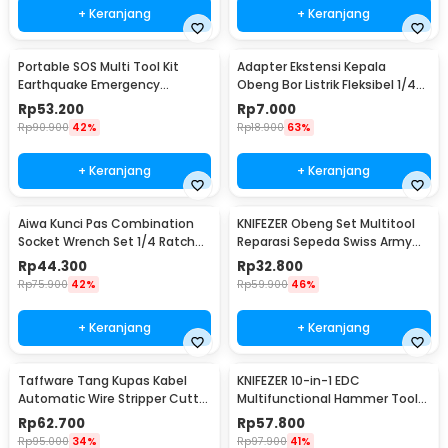
+ Keranjang
+ Keranjang
Portable SOS Multi Tool Kit
Adapter Ekstensi Kepala
Earthquake Emergency
Obeng Bor Listrik Fleksibel 1/4
Outdoor Survival - JT21
Inch 290mm - HT566
Rp
53.200
Rp
7.000
Rp
90.900
42%
Rp
18.900
63%
+ Keranjang
+ Keranjang
Aiwa Kunci Pas Combination
KNIFEZER Obeng Set Multitool
Socket Wrench Set 1/4 Ratchet
Reparasi Sepeda Swiss Army
40 PCS - DB2020
EDC 11in1 - T25
Rp
44.300
Rp
32.800
Rp
75.900
42%
Rp
59.900
46%
+ Keranjang
+ Keranjang
Taffware Tang Kupas Kabel
KNIFEZER 10-in-1 EDC
Automatic Wire Stripper Cutter
Multifunctional Hammer Tool
Crimper - TK0742
for Camping Survival - WL-
Rp
62.700
Rp
57.800
9003
Rp
95.000
34%
Rp
97.900
41%