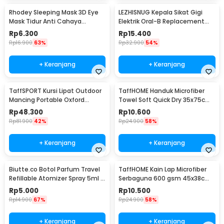
Rhodey Sleeping Mask 3D Eye
LEZHISNUG Kepala Sikat Gigi
Mask Tidur Anti Cahaya
Elektrik Oral-B Replacement
Penutup Mata Nyaman - LB03
D12 D16 4 PCS - SB-17A
Rp
6.300
Rp
15.400
Rp
16.900
63%
Rp
32.900
54%
+ Keranjang
+ Keranjang
TaffSPORT Kursi Lipat Outdoor
TaffHOME Handuk Microfiber
Mancing Portable Oxford
Towel Soft Quick Dry 35x75cm
Folding Chair - ZDY01
- S-20
Rp
48.300
Rp
10.600
Rp
81.900
42%
Rp
24.900
58%
+ Keranjang
+ Keranjang
Biutte.co Botol Parfum Travel
TaffHOME Kain Lap Microfiber
Refillable Atomizer Spray 5ml -
Serbaguna 600 gsm 45x38cm 1
AB-05
PCS - H-35G
Rp
5.000
Rp
10.500
Rp
14.900
67%
Rp
24.900
58%
+ Keranjang
+ Keranjang