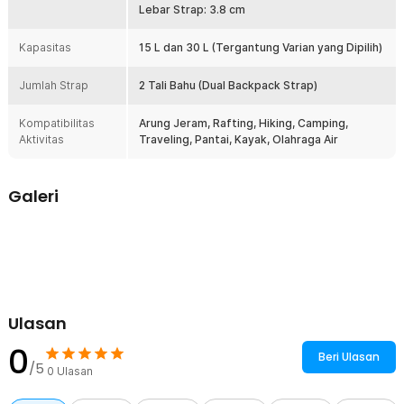
Lebar Strap: 3.8 cm
Kelengkapan Produk
Kapasitas
15 L dan 30 L (Tergantung Varian yang Dipilih)
Rincian yang Anda dapatkan untuk pembelian produk ini:
1 x Ocean Pack Dry Bag Waterproof Backpack Strap Tas Tahan
Jumlah Strap
2 Tali Bahu (Dual Backpack Strap)
Air PVC Nilon - XAZ9
2 x Strap
Kompatibilitas
Arung Jeram, Rafting, Hiking, Camping,
Aktivitas
Traveling, Pantai, Kayak, Olahraga Air
Galeri
Ulasan
0
Beri Ulasan
/5
0
Ulasan