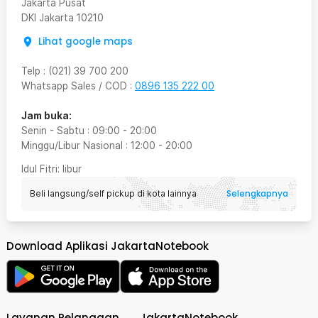
Jakarta Pusat
DKI Jakarta
10210
Lihat google maps
Telp
:
(021) 39 700 200
Whatsapp Sales / COD
:
0896 135 222 00
Jam buka:
Senin - Sabtu
:
09:00
-
20:00
Minggu/Libur Nasional
:
12:00
-
20:00
Idul Fitri
: libur
Selengkapnya
Beli langsung/self pickup di kota lainnya
Download Aplikasi JakartaNotebook
Layanan Pelanggan
JakartaNotebook