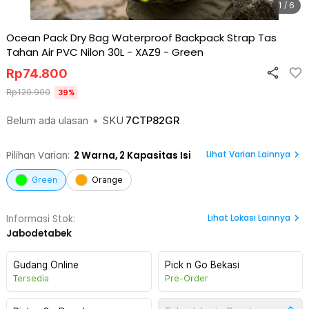
1 / 6
Ocean Pack Dry Bag Waterproof Backpack Strap Tas
Tahan Air PVC Nilon 30L - XAZ9
-
Green
Rp
74.800
Rp
120.900
39
%
Belum ada ulasan
•
SKU
7CTP82GR
Lihat Varian Lainnya
Pilihan Varian:
2
Warna,
2 Kapasitas Isi
Green
Orange
Lihat
Lokasi Lainnya
Informasi Stok:
Jabodetabek
Gudang Online
Pick n Go Bekasi
Tersedia
Pre-Order