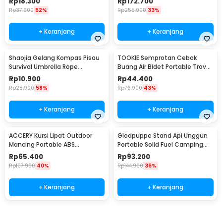
Rp
18.300
Rp
172.700
Rp
37.900
52%
Rp
255.900
33%
+ Keranjang
+ Keranjang
Shaojia Gelang Kompas Pisau
TOOKIE Semprotan Cebok
Survival Umbrella Rope
Buang Air Bidet Portable Travel
Bracelet - HJT41
Sprayer 560ml - WS500
Rp
10.900
Rp
44.400
Rp
25.900
58%
Rp
76.900
43%
+ Keranjang
+ Keranjang
ACCERY Kursi Lipat Outdoor
Glodpuppe Stand Api Unggun
Mancing Portable ABS
Portable Solid Fuel Camping
Telescopic Chair - NDS66
Tool - EZ203
Rp
65.400
Rp
93.200
Rp
107.900
40%
Rp
144.900
36%
+ Keranjang
+ Keranjang