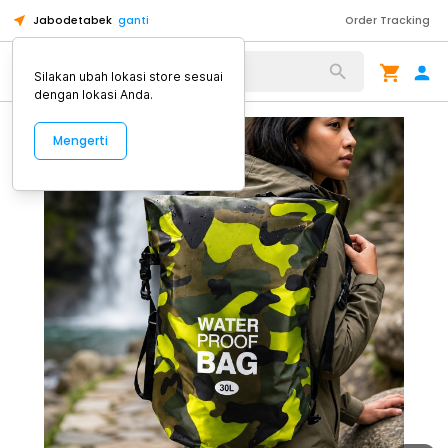
Jabodetabek
ganti
Order Tracking
Alat Kopi
Silakan ubah lokasi store sesuai
dengan lokasi Anda.
Mengerti