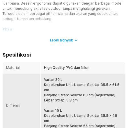
luar biasa. Desain ergonomis dapat digunakan dengan berbagai model
untuk mendukung aktivitas outdoor tanpa menghalangi gerakan.
Tersedia dalam berbagai pilihan warna dan ukuran yang cocok untuk
sebagai teman berpetualang.
Fitur
Perlindungan Anti Air Maksimal
Lebih Banyak
Kombinasi bahan PVC dan nilon berkualitas tinggi yang kedap air
dan tahan terhadap tekanan serta cuaca ekstrem. Dry bag mampu
Spesifikasi
menjaga barang tetap kering meskipun terkena percikan air, hujan
hingga ombak laut. Tak perlu khawatir ada barang yang basah saat
dibawa berpetualang.
Material
High Quality PVC dan Nilon
Proteksi Air Lebih Optimal
Bagian atas dry bag dilengkapi penutup ganda untuk mencegah air
Varian 30 L
masuk atau rembes saat digunakan. Kombinasi model gulung dan
Keseluruhan Unit Utama: Sekitar 35.5 x 61.5
kunci efektif menjaga barang bawaan tetap aman tanpa khawatir
cm
terbuka meski harus melewati medan ekstrem.
Panjang Strap: Sekitar 60 cm (Adjustable)
Lebar Strap: 3.8 cm
Pilihan Ukuran Fleksibel
Dimensi
Menawarkan ruang luas untuk membawa berbagai kebutuhan
Varian 15 L
outdoor, dry bag ini hadir dengan varian ukuran fleksibel, yakni 15 L
Keseluruhan Unit Utama: Sekitar 35.5 x 48
dan 30 L. Gunakan untuk menyimpan baju, perlengkapan mandi,
cm
hingga kamera agar terlindungi dari air.
Panjang Strap: Sekitar 55 cm (Adjustable)