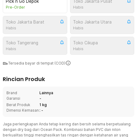
Pick n Go Depok
Toko Jakarta Pusat
Pre-Order
Habis
Toko Jakarta Barat
Toko Jakarta Utara
Habis
Habis
Toko Tangerang
Toko Cikupa
Habis
Habis
Tersedia bayar di tempat (COD)
Rincian Produk
Brand
Lainnya
Garansi
-
Berat Produk
1 kg
Dimensi Kemasan
: -
Jaga perlengkapan Anda tetap kering dan bersih selama berpetualang
dengan dry bag dari Ocean Pack. Kombinasi bahan PVC dan nilon
berkualitas tinggi menghasilkan tas ringan dengan ketahanan air yang