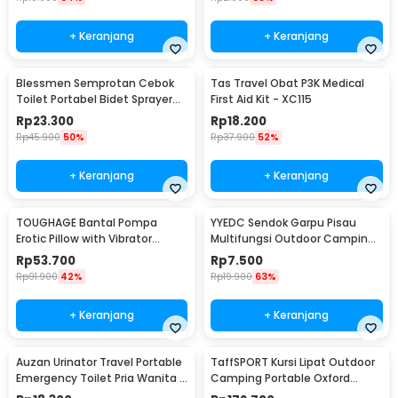
+ Keranjang
+ Keranjang
Blessmen Semprotan Cebok
Tas Travel Obat P3K Medical
Toilet Portabel Bidet Sprayer
First Aid Kit - XC115
450ml - WR-450
Rp
23.300
Rp
18.200
Rp
45.900
50%
Rp
37.900
52%
+ Keranjang
+ Keranjang
TOUGHAGE Bantal Pompa
YYEDC Sendok Garpu Pisau
Erotic Pillow with Vibrator
Multifungsi Outdoor Camping
Holder - PF3102
Spork EDC Tools - LX708
Rp
53.700
Rp
7.500
Rp
91.900
42%
Rp
19.900
63%
+ Keranjang
+ Keranjang
Auzan Urinator Travel Portable
TaffSPORT Kursi Lipat Outdoor
Emergency Toilet Pria Wanita -
Camping Portable Oxford
C1676
Folding Chair Low - SF733