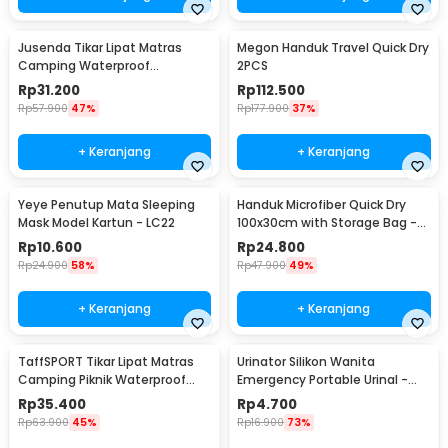
Jusenda Tikar Lipat Matras
Megon Handuk Travel Quick Dry
Camping Waterproof
2PCS
Aluminium Foil 147x150cm - HL-
Rp
31.200
Rp
112.500
306
Rp
57.900
47%
Rp
177.900
37%
+ Keranjang
+ Keranjang
Yeye Penutup Mata Sleeping
Handuk Microfiber Quick Dry
Mask Model Kartun - LC22
100x30cm with Storage Bag -
S-30
Rp
10.600
Rp
24.800
Rp
24.900
58%
Rp
47.900
49%
+ Keranjang
+ Keranjang
TaffSPORT Tikar Lipat Matras
Urinator Silikon Wanita
Camping Piknik Waterproof
Emergency Portable Urinal -
Mat 1.4x1.52M - FS-007
XBQ
Rp
35.400
Rp
4.700
Rp
63.900
45%
Rp
16.900
73%