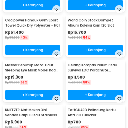
+ Keranjang
+ Keranjang
Coolpower Handuk Gym Sport
World Coin Stock Dompet
Towel Quick Dry Polyester - H01
Album Koleksi Koin 120 Slot
Rp
51.400
Rp
15.700
Rp
88.900
43%
Rp
33.900
54%
+ Keranjang
+ Keranjang
Masker Penutup Mata Tidur
Gelang Kompas Peluit Pisau
Sleeping Eye Mask Model Kodok
Survival EDC Parachute
- LC30
Bracelet - B002-6
Rp
19.300
Rp
11.500
Rp
39.900
52%
Rp
26.900
58%
+ Keranjang
+ Keranjang
KNIFEZER Alat Makan 3in1
TaffGUARD Pelindung Kartu
Sendok Garpu Pisau Stainless
Anti RFID Blocker
Travel 20cm - HG1514
Rp
6.900
Rp
700
Rp
18.900
64%
Rp
2.000
65%