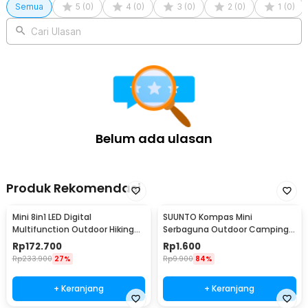
Semua
5
(
0
)
4
(
0
)
3
(
0
)
2
(
0
)
1
(
0
)
Cari Ulasan
Belum ada ulasan
Produk Rekomendasi
Mini 8in1 LED Digital
SUUNTO Kompas Mini
Multifunction Outdoor Hiking
Serbaguna Outdoor Camping
Camping Compass - RV77
Hiking for Watch Strap
Rp
172.700
Rp
1.600
Rp
233.900
27%
Rp
9.900
84%
+ Keranjang
+ Keranjang