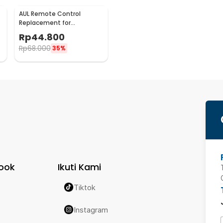
AUL Remote Control
Replacement for
Chromecast Google TV -
Rp
44.800
G9N9N
Rp
68.000
35%
ook
Ikuti Kami
Tiktok
Instagram