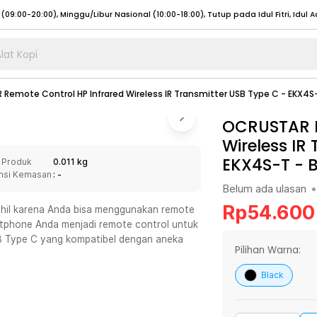
lat Kopi
umat (07:00 - 20:00), Sabtu - Minggu (08:00 - 20:00), Tutup pada Idul Fitri
Sele
Remote Control HP Infrared Wireless IR Transmitter USB Type C - EKX4S
:00 - 20:00), Sabtu - Minggu/ Libur Nasional (08:00 - 17:00)
Selengkapnya
:00 - 20:00), Sabtu - Minggu/ Libur Nasional (08:00 - 17:00)
OCRUSTAR R
Selengkapnya
Wireless IR
 (09:00-20:00), Minggu/Libur Nasional (12:00-20:00), Tutup pada Idul Fitri
Sele
EKX4S-T
-
B
 Produk
0.011 kg
 (09:00-20:00), Minggu/Libur Nasional (12:00-20:00), Tutup pada Idul Fitri
Sele
nsi Kemasan
: -
Belum ada ulasan
•
Rp
54.600
tahil karena Anda bisa menggunakan remote
rtphone Anda menjadi remote control untuk
SB Type C yang kompatibel dengan aneka
umat (07:00 - 20:00), Sabtu - Minggu (08:00 - 20:00), Tutup pada Idul Fitri
Sele
Pilihan Warna:
:00 - 20:00), Sabtu - Minggu/ Libur Nasional (08:00 - 17:00)
Selengkapnya
Black
:00 - 20:00), Sabtu - Minggu/ Libur Nasional (08:00 - 17:00)
Selengkapnya