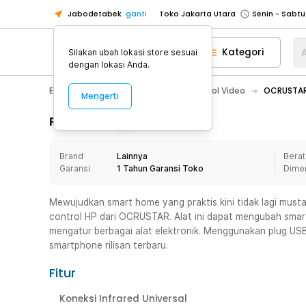
Jabodetabek
ganti
Toko Jakarta Utara
Toko Tangerang
Kategori
A
Silakan ubah lokasi store sesuai
Toko Cikupa
dengan lokasi Anda.
Pick n Go Jakarta Barat
Senin - J
Electronic
Video
Remote Control Video
OCRUSTAR 
Mengerti
Pick n Go Bekasi
Senin - Jumat (08
Pick n Go Depok
Senin - Jumat (08
Rincian Produk
Toko Jakarta Pusat
Senin - Sabtu
Brand
Lainnya
Berat
Toko Jakarta Barat
Senin - Sabtu
Garansi
1 Tahun Garansi Toko
Dime
Toko Jakarta Utara
Toko Tangerang
Mewujudkan smart home yang praktis kini tidak lagi mus
control HP dari OCRUSTAR. Alat ini dapat mengubah sma
Toko Cikupa
mengatur berbagai alat elektronik. Menggunakan plug U
Pick n Go Jakarta Barat
Senin - J
smartphone rilisan terbaru.
Pick n Go Bekasi
Senin - Jumat (08
Fitur
Pick n Go Depok
Senin - Jumat (08
Koneksi Infrared Universal