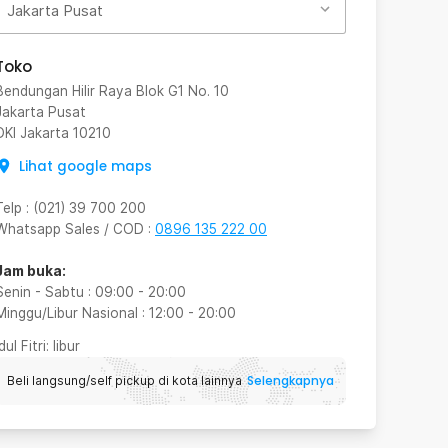
Jakarta Pusat
Toko
Bendungan Hilir Raya Blok G1 No. 10
Jakarta Pusat
DKI Jakarta
10210
Lihat google maps
Telp
:
(021) 39 700 200
Whatsapp Sales / COD
:
0896 135 222 00
Jam buka:
Senin - Sabtu
:
09:00
-
20:00
Minggu/Libur Nasional
:
12:00
-
20:00
Idul Fitri
: libur
Selengkapnya
Beli langsung/self pickup di kota lainnya