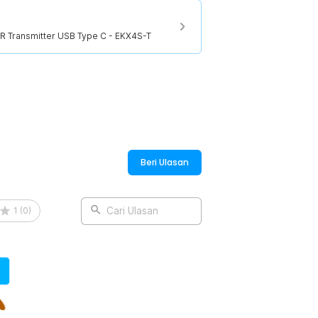
IR Transmitter USB Type C - EKX4S-T
R Transmitter USB Type C - EKX4S-T
Beri Ulasan
1
(
0
)
Cari Ulasan