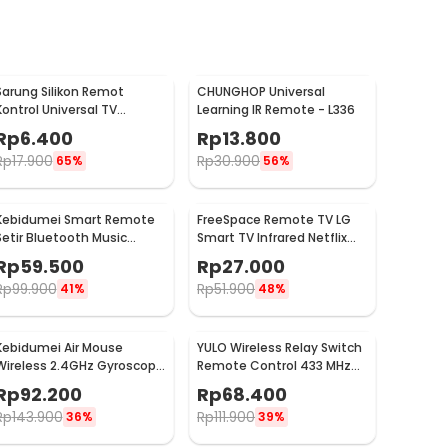
Sarung Silikon Remot
CHUNGHOP Universal
Kontrol Universal TV
Learning IR Remote - L336
Remote Case 21.5x5cm
Rp
6.400
Rp
13.800
Rp
17.900
Rp
30.900
65%
56%
Kebidumei Smart Remote
FreeSpace Remote TV LG
Setir Bluetooth Music
Smart TV Infrared Netflix
Control Wireless - HGY27
Button with Scroll - AKB75
Rp
59.500
Rp
27.000
Rp
99.900
Rp
51.900
41%
48%
Kebidumei Air Mouse
YULO Wireless Relay Switch
Wireless 2.4GHz Gyroscope
Remote Control 433 MHz
Keyboard Remote Control
EV1527 240V 10A - YL-22
Rp
92.200
Rp
68.400
- M5
Rp
143.900
Rp
111.900
36%
39%