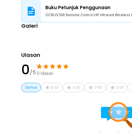
1 x OCRUSTAR Remote Control HP Infrared Wireless 
Buku Petunjuk Penggunaan
1 x Case
OCRUSTAR Remote Control HP Infrared Wireless I
1 x Rantai Gantungan
1 x Panduan Penggunaan
Galeri
Ulasan
0
/5
0
Ulasan
Semua
5
(
0
)
4
(
0
)
3
(
0
)
2
(
0
)