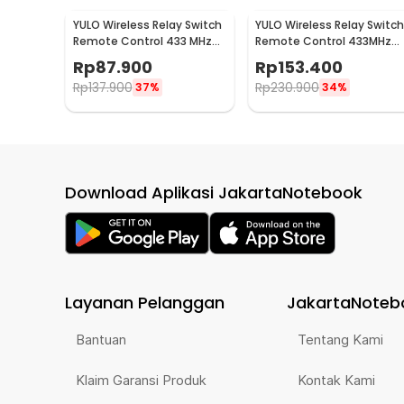
YULO Wireless Relay Switch
YULO Wireless Relay Switch
Remote Control 433 MHz
Remote Control 433MHz
EV1527 220V 10A - YL-33
EV1527 85-240V 10A - YL-
Rp
87.900
Rp
153.400
44
Rp
137.900
Rp
230.900
37%
34%
Download Aplikasi JakartaNotebook
Layanan Pelanggan
JakartaNoteb
Bantuan
Tentang Kami
Klaim Garansi Produk
Kontak Kami