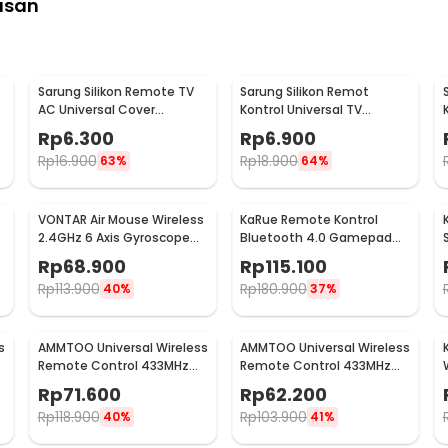
asan
Sarung Silikon Remote TV
Sarung Silikon Remot
AC Universal Cover
Kontrol Universal TV
Pelindung 16x5.5cm - KFR-
Remote Case 23x5.5cm
Rp
6.300
Rp
6.900
22
Rp
16.900
Rp
18.900
63%
64%
VONTAR Air Mouse Wireless
KaRue Remote Kontrol
k
2.4GHz 6 Axis Gyroscope
Bluetooth 4.0 Gamepad
Voice Remote Control - Q6
Joystick VR Selfie - R1
Rp
68.900
Rp
115.100
Rp
113.900
Rp
180.900
40%
37%
s
AMMTOO Universal Wireless
AMMTOO Universal Wireless
Remote Control 433MHz
Remote Control 433MHz
Remot Kontrol 4 PCS - YL-
Remot Kontrol 3 PCS - YL-
Rp
71.600
Rp
62.200
AC02A
AC02A
Rp
118.900
Rp
103.900
40%
41%