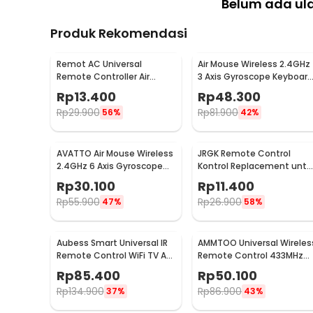
Belum ada ul
Produk Rekomendasi
Remot AC Universal
Air Mouse Wireless 2.4GHz
Remote Controller Air
3 Axis Gyroscope Keyboard
Conditioner with LED Light -
Remote Control - CL120
Rp
13.400
Rp
48.300
K-1028E
Rp
29.900
Rp
81.900
56%
42%
AVATTO Air Mouse Wireless
JRGK Remote Control
2.4GHz 6 Axis Gyroscope
Kontrol Replacement untu
Voice Remote Control -
Samsung Smart TV -
Rp
30.100
Rp
11.400
G10
XZT001896
Rp
55.900
Rp
26.900
47%
58%
Aubess Smart Universal IR
AMMTOO Universal Wireles
Remote Control WiFi TV AC
Remote Control 433MHz
Tuya App - A2
Remot Kontrol 2 PCS - YL-
Rp
85.400
Rp
50.100
AC02A
Rp
134.900
Rp
86.900
37%
43%