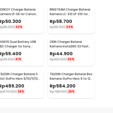
EDEKOY Charger Baterai
RINGTEAM Charger Baterai
Kamera LP-E8 for Canon
Kamera LC-E10 LP-E10 for
EOS 550D 600D 650D 700D
Canon EOS 1100D X50 - LC-
Rp
50.300
Rp
58.700
- LC-E8C
E10
Rp
86.900
Rp
88.900
43%
34%
DIGEYE Dual Battery USB
OEIN Charger Baterai
LED Charger for Sony
Kamera Insta360 X3 Fast
Camera - NP-FW50
Charging 3 Slot - IS360X3B
Rp
59.400
Rp
44.900
Rp
99.900
Rp
100.900
41%
56%
TELESIN Charger Baterai 3
TELESIN Charger Baterai Box
Slot GoPro Hero 9/10/11/12
Kamera GoPro Hero 9 to 12
with 2 Batteries - S0-BCG-
with 2 Battery - S0-ECB-
Rp
489.200
Rp
584.200
04-TGP
01-TGP
Rp
670.900
Rp
788.900
28%
26%