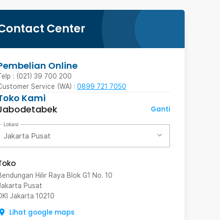
Contact Center
Pembelian Online
Telp : (021) 39 700 200
Customer Service (WA) :
0899 721 7050
Toko Kami
Jabodetabek
Ganti
Lokasi
Jakarta Pusat
Toko
Bendungan Hilir Raya Blok G1 No. 10
Jakarta Pusat
DKI Jakarta
10210
Lihat google maps