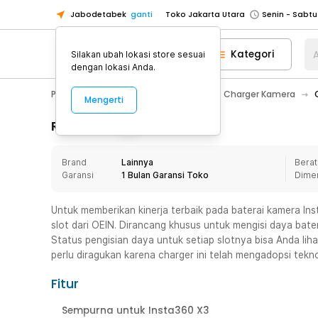
Jabodetabek
ganti
Toko Jakarta Utara
Toko Tangerang
Kategori
A
Silakan ubah lokasi store sesuai
Toko Cikupa
dengan lokasi Anda.
Pick n Go Jakarta Barat
Senin - J
Photography
Aksesoris Kamera
Charger Kamera
Mengerti
Pick n Go Bekasi
Senin - Jumat (08
Pick n Go Depok
Senin - Jumat (08
Rincian Produk
Toko Jakarta Pusat
Senin - Sabtu
Brand
Lainnya
Berat
Toko Jakarta Barat
Senin - Sabtu
Garansi
1 Bulan Garansi Toko
Dime
Toko Jakarta Utara
Toko Tangerang
Untuk memberikan kinerja terbaik pada baterai kamera I
slot dari OEIN. Dirancang khusus untuk mengisi daya bate
Toko Cikupa
Status pengisian daya untuk setiap slotnya bisa Anda lihat 
Pick n Go Jakarta Barat
Senin - J
perlu diragukan karena charger ini telah mengadopsi tekno
Pick n Go Bekasi
Senin - Jumat (08
Fitur
Pick n Go Depok
Senin - Jumat (08
Sempurna untuk Insta360 X3