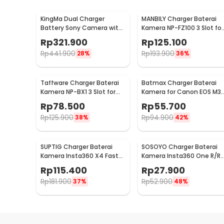
KingMa Dual Charger
MANBILY Charger Baterai
Battery Sony Camera with
Kamera NP-FZ100 3 Slot for
2 Battery 1080mAh 7.4 V -
Sony ILCE-9 A7M3 - TT-NP
Rp
321.900
Rp
125.100
KM-FW50
FZ100
Rp
441.900
Rp
193.900
28%
36%
Taffware Charger Baterai
Batmax Charger Baterai
Kamera NP-BX1 3 Slot for
Kamera for Canon EOS M3
Sony Cybershot HDR -
750D 760D T6i - LP-E17
Rp
78.500
Rp
55.700
TFBX1
Rp
125.900
Rp
94.900
38%
42%
SUPTIG Charger Baterai
SOSOYO Charger Baterai
Kamera Insta360 X4 Fast
Kamera Insta360 One R/RS
Charging 3 Slot - CH3-X4-
Dual Sided USB Type C -
Rp
115.400
Rp
27.900
01
BC-IS360RB
Rp
181.900
Rp
52.900
37%
48%