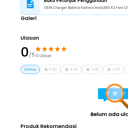
Buku Petunjuk Penggunaan
OEIN Charger Baterai Kamera Insta360 X3 Fast C
Kelengkapan Produk
Galeri
Rincian yang Anda dapatkan untuk pembelian produk ini
1 x OEIN Charger Baterai Kamera Insta360 X3 Fast 
1 x Kabel USB Type C
Ulasan
1 x Panduan Penggunaan
0
/5
0
Ulasan
Semua
5
(
0
)
4
(
0
)
3
(
0
)
2
(
0
)
Belum ada ul
Produk Rekomendasi