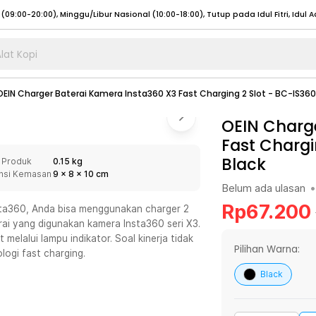
lat Kopi
umat (07:00 - 20:00), Sabtu - Minggu (08:00 - 20:00), Tutup pada Idul Fitri
Sele
OEIN Charger Baterai Kamera Insta360 X3 Fast Charging 2 Slot - BC-IS36
:00 - 20:00), Sabtu - Minggu/ Libur Nasional (08:00 - 17:00)
Selengkapnya
:00 - 20:00), Sabtu - Minggu/ Libur Nasional (08:00 - 17:00)
OEIN Charg
Selengkapnya
Fast Chargi
 (09:00-20:00), Minggu/Libur Nasional (12:00-20:00), Tutup pada Idul Fitri
Sele
Black
 Produk
0.15 kg
 (09:00-20:00), Minggu/Libur Nasional (12:00-20:00), Tutup pada Idul Fitri
Sele
nsi Kemasan
9
x
8
x
10
cm
Belum ada ulasan
•
Rp
67.200
nsta360, Anda bisa menggunakan charger 2
rai yang digunakan kamera Insta360 seri X3.
melalui lampu indikator. Soal kinerja tidak
umat (07:00 - 20:00), Sabtu - Minggu (08:00 - 20:00), Tutup pada Idul Fitri
Sele
Pilihan Warna:
logi fast charging.
:00 - 20:00), Sabtu - Minggu/ Libur Nasional (08:00 - 17:00)
Selengkapnya
Black
:00 - 20:00), Sabtu - Minggu/ Libur Nasional (08:00 - 17:00)
Selengkapnya