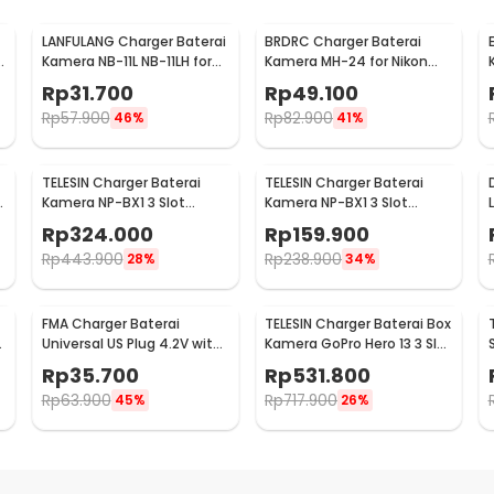
LANFULANG Charger Baterai
BRDRC Charger Baterai
Kamera NB-11L NB-11LH for
Kamera MH-24 for Nikon
-
Canon IXUS IXY - LF1
P7000 D5100 D5200 D5300
Rp
31.700
Rp
49.100
- BR100
Rp
57.900
Rp
82.900
46%
41%
TELESIN Charger Baterai
TELESIN Charger Baterai
Kamera NP-BX1 3 Slot
Kamera NP-BX1 3 Slot
dengan 2 PCS Baterai Sony
Pocket for Sony - CMR-002
Rp
324.000
Rp
159.900
- CMR-001
Rp
443.900
Rp
238.900
28%
34%
FMA Charger Baterai
TELESIN Charger Baterai Box
Universal US Plug 4.2V with
Kamera GoPro Hero 13 3 Slot
LCD USB Port 5.2V - A73E
with Battery - S0-ECB-12-
Rp
35.700
Rp
531.800
TGP
Rp
63.900
Rp
717.900
45%
26%