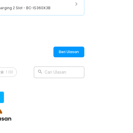
harging 2 Slot - BC-IS360X3B
:
Charging 2 Slot - BC-IS360X3B
Beri Ulasan
1
(
0
)
Cari Ulasan
asan