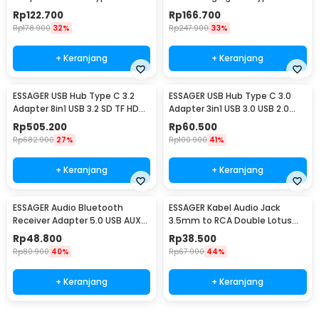
MicroSD PD TF - BYL-2101
QC 8 Port 40W - WLX-A9D
Rp
122.700
Rp
166.700
Rp
178.900
32%
Rp
247.900
33%
+ Keranjang
+ Keranjang
ESSAGER USB Hub Type C 3.2
ESSAGER USB Hub Type C 3.0
Adapter 8in1 USB 3.2 SD TF HDMI
Adapter 3in1 USB 3.0 USB 2.0
SSD PD 100W - ES-TA08
5Gbps - EHBC03-FY0G-P
Rp
505.200
Rp
60.500
Rp
682.900
27%
Rp
100.900
41%
+ Keranjang
+ Keranjang
ESSAGER Audio Bluetooth
ESSAGER Kabel Audio Jack
Receiver Adapter 5.0 USB AUX
3.5mm to RCA Double Lotus
Spring Wire - EB01
Elbow Adapter 3M - EYPWT-
Rp
48.800
Rp
38.500
MYC0G-P
Rp
80.900
40%
Rp
67.900
44%
+ Keranjang
+ Keranjang