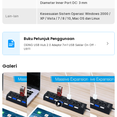
Diameter Inner Port DC: 3 mm
menghidupkan perangkat USB yang butuh daya besar seperti
docking HDD dan sejenisnya.
Kesesuaian Sistem Operasi: Windows 2000 /
Lain-lain
XP / Vista / 7 / 8 / 10, Mac OS dan Linux
Kelengkapan Produk
Rincian yang Anda dapatkan untuk pembelian produk ini:
1 x OEING USB Hub 2.0 Adaptor 7in1 USB Saklar On Off - U911
Buku Petunjuk Penggunaan
OEING USB Hub 2.0 Adaptor 7in1 USB Saklar On Off -
U911
Galeri