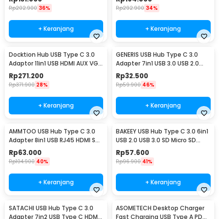
Rp
202.900
36%
Rp
292.900
34%
+ Keranjang
+ Keranjang
Docktion Hub USB Type C 3.0
GENERIS USB Hub Type C 3.0
Adaptor 11in1 USB HDMI AUX VGA
Adapter 7in1 USB 3.0 USB 2.0
SD TF RJ45 - BYL-2003
USB Type C - GEN23
Rp
271.200
Rp
32.500
Rp
371.900
28%
Rp
59.900
46%
+ Keranjang
+ Keranjang
AMMTOO USB Hub Type C 3.0
BAKEEY USB Hub Type C 3.0 6in1
Adapter 8in1 USB RJ45 HDMI SD
USB 2.0 USB 3.0 SD Micro SD
TF USB Type C - K1
HDMI PD QC - BK6
Rp
63.000
Rp
57.600
Rp
104.900
40%
Rp
96.900
41%
+ Keranjang
+ Keranjang
SATACHI USB Hub Type C 3.0
ASOMETECH Desktop Charger
Adapter 7in2 USB Type C HDMI
Fast Charging USB Type A PD