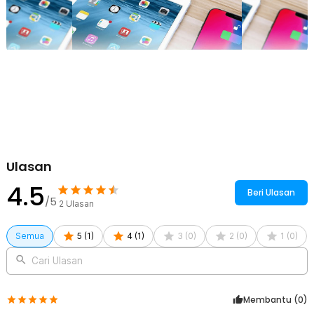
Ulasan
4.5
Beri Ulasan
/5
2
Ulasan
Semua
5
(
1
)
4
(
1
)
3
(
0
)
2
(
0
)
1
(
0
)
Cari Ulasan
Membantu (
0
)