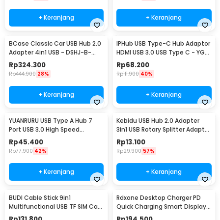
+ Keranjang
+ Keranjang
BCase Classic Car USB Hub 2.0
IPHub USB Type-C Hub Adaptor
Adapter 4in1 USB - DSHJ-B-
HDMI USB 3.0 USB Type C - YG-
1903
2121
Rp
324.300
Rp
68.200
Rp
444.900
28%
Rp
111.900
40%
+ Keranjang
+ Keranjang
YUANRURU USB Type A Hub 7
Kebidu USB Hub 2.0 Adapter
Port USB 3.0 High Speed
3in1 USB Rotary Splitter Adaptor
Extender - Y445
- KU180
Rp
45.400
Rp
13.100
Rp
77.900
42%
Rp
29.900
57%
+ Keranjang
+ Keranjang
BUDI Cable Stick 9in1
Rdxone Desktop Charger PD
Multifunctional USB TF SIM Card
Quick Charging Smart Display
Reader Storage - DC516B
USB Type A 40W - WLX-A9+
Rp
131.800
Rp
194.500