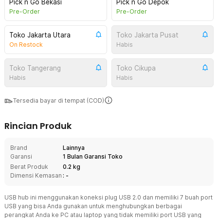
Pick n Go Bekasi
Pick n Go Depok
Pre-Order
Pre-Order
Toko Jakarta Utara
Toko Jakarta Pusat
On Restock
Habis
Toko Tangerang
Toko Cikupa
Habis
Habis
Tersedia bayar di tempat (COD)
Rincian Produk
Brand
Lainnya
Garansi
1 Bulan Garansi Toko
Berat Produk
0.2 kg
Dimensi Kemasan
: -
USB hub ini menggunakan koneksi plug USB 2.0 dan memiliki 7 buah port
USB yang bisa Anda gunakan untuk menghubungkan berbagai
perangkat Anda ke PC atau laptop yang tidak memiliki port USB yang