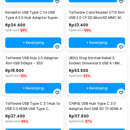
Konektor USB Type C to USB
Taffware Card Reader OTG 6in1
Type A 3.0 Hub Adaptor Super
USB 2.0 CF SD MicroSD MMC MS
Speed 5Gbps 4 Port - RXD-
XD Card - SHTC-08
Rp
24.400
Rp
23.400
103U3
Rp
47.900
50%
Rp
45.900
50%
+ Keranjang
+ Keranjang
Taffware USB Hub 3.0 Adapter
JRDQ Stop Kontak Kabel 3
4in1 USB 5Gbps - 303
Socket Universal 3 USB A 1.8M
10A 250V 2500W - JR033
Rp
19.600
Rp
53.500
Rp
39.900
51%
Rp
91.900
42%
+ Keranjang
+ Keranjang
Taffware USB Type C 3.1 Hub to
CHIPAL USB Hub Type C 3.0
USB 3.0 HDMI USB Type C
Adapter 6in1 USB SD TF HDMI 4K
Female - HPQ1034
PD - T62
Rp
37.400
Rp
117.600
Rp
66.900
45%
Rp
184.900
37%