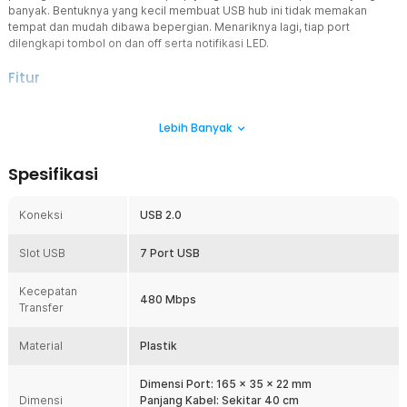
banyak. Bentuknya yang kecil membuat USB hub ini tidak memakan
tempat dan mudah dibawa bepergian. Menariknya lagi, tiap port
dilengkapi tombol on dan off serta notifikasi LED.
Fitur
7 Port
Lebih Banyak
USB hub memiliki 7 buah port USB. Anda dapat menambahkan 7
buah port USB ke PC atau laptop Anda sehingga Anda dapat
menghubungkan 7 perangkat USB pada USB hub ini.
Spesifikasi
Tombol On/Off dan LED
Masing-masing port memiliki tombol on dan off tersendiri sehingga
Koneksi
USB 2.0
dapat dimatikan atau dinyalakan sesuai kebutuhan. Menariknya lagi,
ketika tiap port dihidupkan atau dimatikan akan ditandai dengan
Slot USB
nyala lampu LED di bawah tombol.
7 Port USB
Pemasangan Mudah
Kecepatan
Tidak perlu instalasi driver dan perangkat lunak lain. Anda cukup
480 Mbps
Transfer
menghubungkan USB hub dan bisa langsung digunakan untuk
menyambungkan perangkat seperti, keyboard, mouse, speaker
Material
dan sebagainya.
Plastik
Port Daya
Dimensi Port: 165 x 35 x 22 mm
Terdapat sebuah port DC untuk menambah masukan tenaga pada
Dimensi
Panjang Kabel: Sekitar 40 cm
USB hub. Itu membuat USB hub dapat digunakan untuk