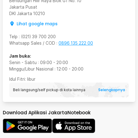
Bendungan Hilir Raya Blok G1 No. 10
Jakarta Pusat
DKI Jakarta
10210
Lihat google maps
Telp
:
(021) 39 700 200
Whatsapp Sales / COD
:
0896 135 222 00
Jam buka:
Senin - Sabtu
:
09:00
-
20:00
Minggu/Libur Nasional
:
12:00
-
20:00
Idul Fitri
: libur
Selengkapnya
Beli langsung/self pickup di kota lainnya
Download Aplikasi JakartaNotebook