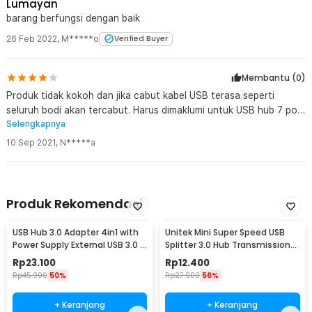
Lumayan
barang berfungsi dengan baik
26 Feb 2022
,
M*****o
Verified Buyer
Membantu (
0
)
Produk tidak kokoh dan jika cabut kabel USB terasa seperti
seluruh bodi akan tercabut. Harus dimaklumi untuk USB hub 7 port
Selengkapnya
dengan saklar on/off untuk harga sekian jangan berharap
Sekokoh yang harga 70ribuan. Jadi untuk harga sekian memang
10 Sep 2021
,
N*****a
udah cocok. Bener banget ada harga ada rupa.
Produk Rekomendasi
USB Hub 3.0 Adapter 4in1 with
Unitek Mini Super Speed USB
Power Supply External USB 3.0 4
Splitter 3.0 Hub Transmission
Port - UH-103U3
Portable 3 Port - Y-2153
Rp
23.100
Rp
12.400
Rp
45.900
50%
Rp
27.900
56%
+ Keranjang
+ Keranjang