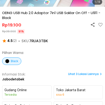
1 / 9
OEING USB Hub 2.0 Adaptor 7in1 USB Saklar On Off - U911
-
Black
Rp
19.100
Rp
38.900
51
%
•
SKU
7RUA3TBK
4.5
(
2
)
Pilihan Warna:
Black
Lihat
3
Lokasi Lainnya
Informasi Stok:
Jabodetabek
Gudang Online
Toko Jakarta Barat
Tersedia
sisa
6