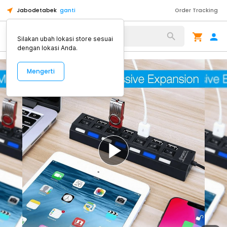
Jabodetabek
ganti
Order Tracking
Alat Kopi
Silakan ubah lokasi store sesuai
dengan lokasi Anda.
Mengerti