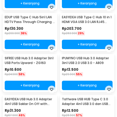
+ Keranjang
+ Keranjang
EDUP USB Type C Hub 5in1 LAN
EASYIDEA USB Type C Hub 10 in 1
HDTV Pass Through Charging -
HDMI VGA USB 3.0 LAN RJ45
YC-206
Card Reader - VD76
Rp
130.300
Rp
203.700
Rp
200.900
36%
Rp
283.900
29%
+ Keranjang
+ Keranjang
SIFREE USB Hub 3.0 Adapter 3in1
IPUMYNO USB Hub 3.0 Adapter
USB Ports Upward - ZG163
3in1 USB 2.0 USB 3.0 - A809
Rp
10.600
Rp
13.500
Rp
24.900
58%
Rp
29.900
55%
+ Keranjang
+ Keranjang
EASYIDEA USB Hub 3.0 Adapter
Taffware USB HUB Type C 3.0
4in1 USB Saklar On Off with
Adapter 4in1 USB 3.0 dan USB
Power Supply - U9103
2.0 - C809
Rp
31.300
Rp
12.500
Rp
57.900
46%
Rp
28.900
57%