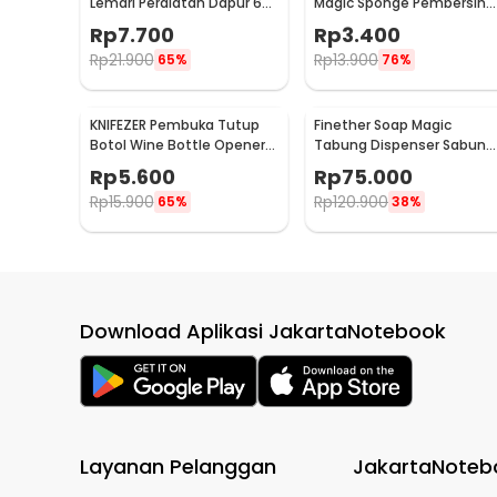
Lemari Peralatan Dapur 6
Magic Sponge Pembersih
Hook Besi - 2137
Karat Besi - CW62
Rp
7.700
Rp
3.400
Rp
21.900
Rp
13.900
65%
76%
KNIFEZER Pembuka Tutup
Finether Soap Magic
Botol Wine Bottle Opener
Tabung Dispenser Sabun
Stainless Steel - WS01
Otomatis 400ml - AD-03
Rp
5.600
Rp
75.000
Rp
15.900
Rp
120.900
65%
38%
Download Aplikasi JakartaNotebook
Layanan Pelanggan
JakartaNoteb