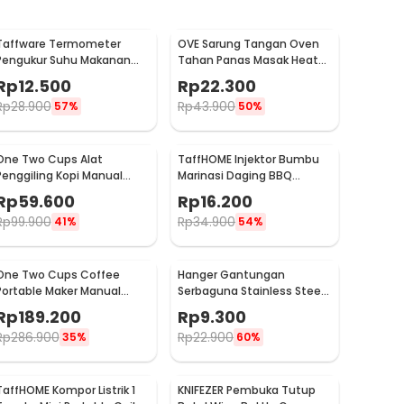
Taffware Termometer
OVE Sarung Tangan Oven
Pengukur Suhu Makanan
Tahan Panas Masak Heat
Digital Daging Kopi Susu -
Resistant Gloves - 540F
Rp
12.500
Rp
22.300
TP101
Rp
28.900
Rp
43.900
57%
50%
One Two Cups Alat
TaffHOME Injektor Bumbu
Penggiling Kopi Manual
Marinasi Daging BBQ
Coffee Grinder Portable -
Seasoning Injector - HC117
Rp
59.600
Rp
16.200
WFCG9800
Rp
99.900
Rp
34.900
41%
54%
One Two Cups Coffee
Hanger Gantungan
Portable Maker Manual
Serbaguna Stainless Steel
Hand Press Espresso 300ml
10 PCS - M127105
Rp
189.200
Rp
9.300
- T35066
Rp
286.900
Rp
22.900
35%
60%
TaffHOME Kompor Listrik 1
KNIFEZER Pembuka Tutup