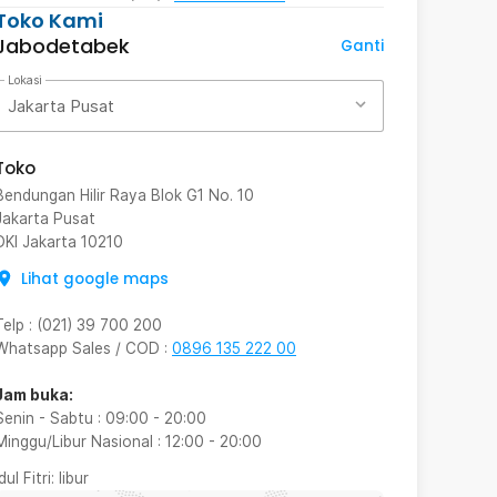
Toko Kami
Jabodetabek
Ganti
Lokasi
Jakarta Pusat
Toko
Bendungan Hilir Raya Blok G1 No. 10
Jakarta Pusat
DKI Jakarta
10210
Lihat google maps
Telp
:
(021) 39 700 200
Whatsapp Sales / COD
:
0896 135 222 00
Jam buka:
Senin - Sabtu
:
09:00
-
20:00
Minggu/Libur Nasional
:
12:00
-
20:00
Idul Fitri
: libur