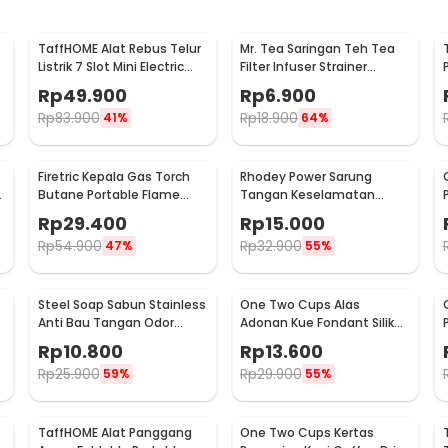
TaffHOME Alat Rebus Telur
Mr. Tea Saringan Teh Tea
Listrik 7 Slot Mini Electric
Filter Infuser Strainer
Egg Cooker 350W - YS-203
Chilling Man Silicon - MR03
Rp
49.900
Rp
6.900
Rp
83.900
Rp
18.900
41%
64%
Firetric Kepala Gas Torch
Rhodey Power Sarung
6
Butane Portable Flame
Tangan Keselamatan
Gun Adjustable - 807
Tahan Goresan Pisau -
Rp
29.400
Rp
15.000
EN388
Rp
54.900
Rp
32.900
47%
55%
Steel Soap Sabun Stainless
One Two Cups Alas
Anti Bau Tangan Odor
Adonan Kue Fondant Silikon
Remove - HW071
Baking Mat Anti Slip -
Rp
10.800
Rp
13.600
JJ3873
Rp
25.900
Rp
29.900
59%
55%
TaffHOME Alat Panggang
One Two Cups Kertas