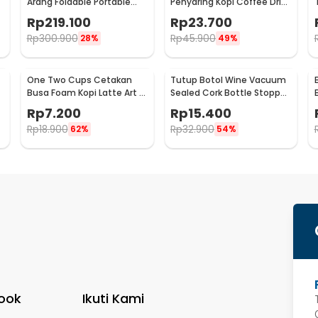
Arang Foldable Portable
Penyaring Kopi Coffee Drip
BBQ Outdoor Grill Stove -
Bag Paper Filter 50PCS -
Rp
219.100
Rp
23.700
HWSK77
T111
Rp
300.900
Rp
45.900
28%
49%
One Two Cups Cetakan
Tutup Botol Wine Vacuum
Busa Foam Kopi Latte Art 16
Sealed Cork Bottle Stopper
PCS - JJYE01
Stainless Steel - G94529
Rp
7.200
Rp
15.400
Rp
18.900
Rp
32.900
62%
54%
ook
Ikuti Kami