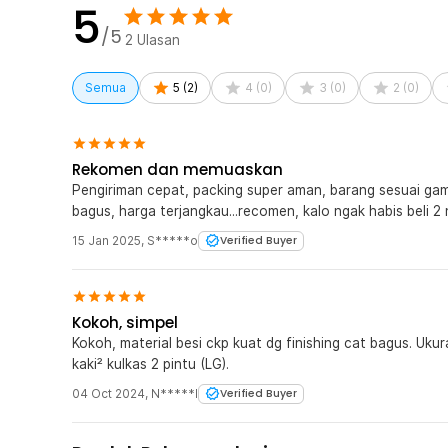
5
/5
2
Ulasan
Semua
5
(
2
)
4
(
0
)
3
(
0
)
2
(
0
)
Rekomen dan memuaskan
Pengiriman cepat, packing super aman, barang sesuai gamb
bagus, harga terjangkau...recomen, kalo ngak habis beli 2 ni
15 Jan 2025
,
S*****o
Verified Buyer
Kokoh, simpel
Kokoh, material besi ckp kuat dg finishing cat bagus. Ukura
kaki² kulkas 2 pintu (LG).
04 Oct 2024
,
N*****I
Verified Buyer