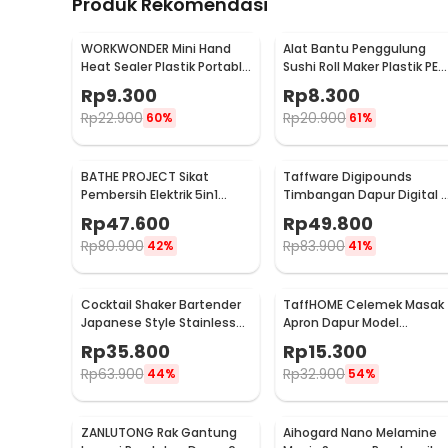
Produk Rekomendasi
WORKWONDER Mini Hand
Alat Bantu Penggulung
Heat Sealer Plastik Portable
Sushi Roll Maker Plastik PE
Baterai AA - LX2000A
22x20.5x0.1cm - E1119
Rp
9.300
Rp
8.300
Rp
22.900
Rp
20.900
60%
61%
BATHE PROJECT Sikat
Taffware Digipounds
Pembersih Elektrik 5in1
Timbangan Dapur Digital 
Magic Brush Rechargeable
Satuan 1kg 0.1g - i2000
Rp
47.600
Rp
49.800
- WQ8110
Rp
80.900
Rp
83.900
42%
41%
Cocktail Shaker Bartender
TaffHOME Celemek Masak
Japanese Style Stainless
Apron Dapur Model
Steel 200ml
Kantong Pola Spatula -
Rp
35.800
Rp
15.300
JJ41
Rp
63.900
Rp
32.900
44%
54%
ZANLUTONG Rak Gantung
Aihogard Nano Melamine