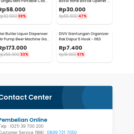
Tungku Mini Portable Coil
Botol Wine Bottle Opener -
Hot Plate 500W - C1-1000-
TYK-074B
Rp
58.000
Rp
30.000
03
Rp
92.900
Rp
55.900
38%
47%
Bar Butler Liquor Dispenser
DIVV Gantungan Organizer
Bir Pump Beer Machine Gas
Rak Dapur 5 Hook - I163
Station 900ml - P-36
Rp
173.000
Rp
7.400
Rp
255.900
Rp
18.900
33%
61%
Contact Center
Pembelian Online
Telp : (021) 39 700 200
Customer Service (WA) :
0899 721 7050