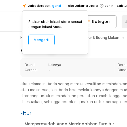
Jabodetabek
ganti
Toko Jakarta Utara
Toko Tangerang
Kategori
A
Silakan ubah lokasi store sesuai
Toko Cikupa
dengan lokasi Anda.
Pick n Go Jakarta Barat
Senin - J
Home Appliance
Perlengkapan Dapur & Ruang Makan
Mengerti
Pick n Go Bekasi
Senin - Jumat (08
Pick n Go Depok
Senin - Jumat (08
Rincian Produk
Toko Jakarta Pusat
Senin - Sabtu
Brand
Lainnya
Berat
Toko Jakarta Barat
Senin - Sabtu
Garansi
-
Dime
Toko Jakarta Utara
Toko Tangerang
Jika selama ini Anda sering merasa kesulitan memindahkan
atau mesin cuci, kini Anda bisa melakukannya dengan muda
Toko Cikupa
dirancang untuk memindahkan peralatan rumah tangga ber
Pick n Go Jakarta Barat
Senin - J
disesuaikan, sehingga cocok digunakan untuk berbagai jeni
Pick n Go Bekasi
Senin - Jumat (08
Fitur
Pick n Go Depok
Senin - Jumat (08
Mempermudah Anda Memindahkan Furnitur