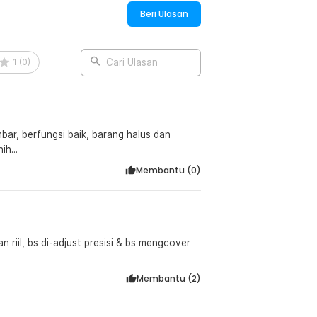
Beri Ulasan
1
(
0
)
Cari Ulasan
ar, berfungsi baik, barang halus dan
h...
Membantu (
0
)
n riil, bs di-adjust presisi & bs mengcover
Membantu (
2
)