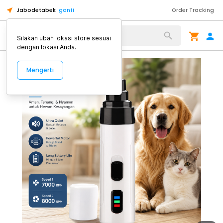
Jabodetabek
ganti
Order Tracking
Alat Kopi
Silakan ubah lokasi store sesuai
dengan lokasi Anda.
Mengerti