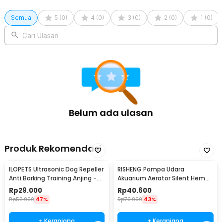
Semua
5
(
0
)
4
(
0
)
3
(
0
)
2
(
0
)
1
(
0
)
Cari Ulasan
Belum ada ulasan
Produk Rekomendasi
ILOPETS Ultrasonic Dog Repeller
RISHENG Pompa Udara
Anti Barking Training Anjing -
Akuarium Aerator Silent Hemat
TJ-3008
Energi 2.4W - RS-511
Rp
29.000
Rp
40.600
Rp
53.900
47%
Rp
70.900
43%
+ Keranjang
+ Keranjang