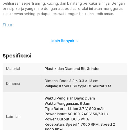
peliharaan seperti anjing, kucing, dan binatang berkuku lainnya. Dengan
prinsip kerja yang mirip dengan alat pedicure, alat ini akan menggerus
kuku hewan sehingga dapat terawat dengan baik dan lebih aman.
Fitur
Gunting Kuku Hewan Peliharaan
Lebih Banyak
Alat ini didesain khusus untuk membantu Anda memangkas kuku
hewan peliharaan dengan lebih mudah. Dilengkapi dengan mata
pemotong berkemiringan 45°, desain ini memungkinkan
Spesifikasi
pemotongan kuku dilakukan secara aman tanpa melukai bagian
dalam kuku.
Material
Plastik dan Diamond Bit Grinder
2 Mode Kecepatan
Cocok untuk hewan peliharaan berukuran besar maupun kecil, alat
ini memiliki dua mode kecepatan yang bisa disesuaikan dengan
Dimensi Bodi: 3.3 x 3.3 x 13 cm
Dimensi
kebutuhan. Cukup tekan tombol yang tersedia untuk memilih
Panjang Kabel USB type C: Sekitar 1 M
kecepatan yang paling sesuai dengan jenis dan ukuran kuku hewan
Anda.
Waktu Pengisian Daya: 2 Jam
Waktu Penggunaan: 8 Jam
Kebisingan Rendah
Tipe Baterai: Li-Ion 3.7 V, 800 mAh
Dengan tingkat kebisingan di bawah 40 dB, alat ini tidak akan
Power Input: AC 100-240 V 50/60 Hz
mengganggu kenyamanan orang di sekitar Anda. Selain itu,
Lain-lain
Power Output: DC 5 V/1 A
suaranya yang halus juga tidak akan menakuti hewan peliharaan,
Kecepatan: Speed 1 7000 RPM, Speed 2
membuat proses pemotongan kuku menjadi lebih tenang dan
8000 RPM