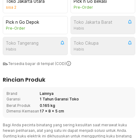
Toko Jakarta Utara
Pick n Go Bekasi
sisa
2
Pre-Order
Pick n Go Depok
Toko Jakarta Barat
Pre-Order
Habis
Toko Tangerang
Toko Cikupa
Habis
Habis
Tersedia bayar di tempat (COD)
Rincian Produk
Brand
Lainnya
Garansi
1 Tahun Garansi Toko
Berat Produk
0.165 kg
Dimensi Kemasan
17
x
8
x
5
cm
Bagi Anda pecinta binatang yang sering kesulitan saat merawat kuku
hewan peliharaan, alat yang satu ini dapat menjadi solusi untuk Anda.
Gunting kuku elektrik ini dikhususkan untuk menggunting kuku binatang