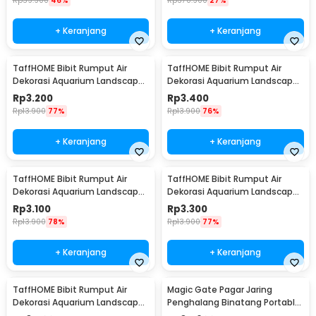
Rp
59.900
46%
Rp
370.900
27%
+ Keranjang
+ Keranjang
TaffHOME Bibit Rumput Air
TaffHOME Bibit Rumput Air
Dekorasi Aquarium Landscape
Dekorasi Aquarium Landscape
Ornament 10g Big Leaf - H0027
Ornament 10g Big Fescue -
Rp
3.200
Rp
3.400
H0027
Rp
13.900
77%
Rp
13.900
76%
+ Keranjang
+ Keranjang
TaffHOME Bibit Rumput Air
TaffHOME Bibit Rumput Air
Dekorasi Aquarium Landscape
Dekorasi Aquarium Landscape
Ornament 10g Lucky Clover -
Ornament 10g Small Fescue -
Rp
3.100
Rp
3.300
H0027
H0027
Rp
13.900
78%
Rp
13.900
77%
+ Keranjang
+ Keranjang
TaffHOME Bibit Rumput Air
Magic Gate Pagar Jaring
Dekorasi Aquarium Landscape
Penghalang Binatang Portable
Ornament 10g Love Grass -
Pet Mesh Fence - TV1