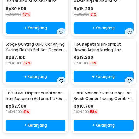
Digital Air Minum Akuarium
Meter Digital Air Minum
Tester - PH02
Akuarium - E-1
Rp
30.600
Rp
19.200
Rp
56.900
47%
Rp
38.900
51%
+ Keranjang
+ Keranjang
Ldoge Gunting Kuku Kikir Anjing
Plouffepets Sisir Rambut
Kucing Elektrik Pet Nail Grinder -
Hewan Anjing Kucing Hair
LX01
Removal Comb - AES0124
Rp
87.100
Rp
19.200
Rp
136.900
37%
Rp
38.900
51%
+ Keranjang
+ Keranjang
TaffHOME Dispenser Makanan
Catit Mainan Sikat Kucing Cat
Ikan Aquarium Automatic Food
Brush Corner Tickling Comb -
Timer - GA-300D
MO59
Rp
62.900
Rp
10.700
Rp
104.900
41%
Rp
24.900
58%
+ Keranjang
+ Keranjang