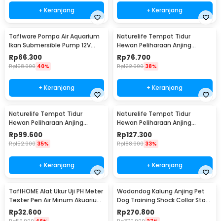
+ Keranjang
+ Keranjang
Taffware Pompa Air Aquarium
Naturelife Tempat Tidur
Ikan Submersible Pump 12V
Hewan Peliharaan Anjing
22W - 12V5M
Kucing Pet Dog Bed Size L -
Rp
66.300
Rp
76.700
NR884
Rp
108.900
40%
Rp
122.900
38%
+ Keranjang
+ Keranjang
Naturelife Tempat Tidur
Naturelife Tempat Tidur
Hewan Peliharaan Anjing
Hewan Peliharaan Anjing
Kucing Pet Dog Bed Size XL -
Kucing Pet Dog Bed Size XXL -
Rp
99.600
Rp
127.300
NR884
NR884
Rp
152.900
35%
Rp
188.900
33%
+ Keranjang
+ Keranjang
TaffHOME Alat Ukur Uji PH Meter
Wodondog Kalung Anjing Pet
Tester Pen Air Minum Akuarium
Dog Training Shock Collar Stop
- PH-009
Barking 800M - JXG0031
Rp
32.600
Rp
270.800