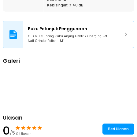
nyaman.
Kebisingan: ≤ 40 dB
Isi Ulang
Gunting kuku elektrik ini dilengkapi baterai lithium-ion bawaan yang
bisa diisi ulang. Anda dapat mengisi dayanya dengan mudah
menggunakan power bank, laptop, atau perangkat elektronik lain di
Buku Petunjuk Penggunaan
rumah, menjadikannya praktis untuk digunakan kapan saja.
OLAMB Gunting Kuku Anjing Elektrik Charging Pet
Bahan Berkualitas
Nail Grinder Polish - M1
Terbuat dari bahan plastik ringan yang nyaman digenggam, alat ini
sangat ergonomis untuk digunakan dalam waktu lama. Bagian
pemotongnya menggunakan diamond bit grinder yang kuat dan
Galeri
efektif untuk menghaluskan kuku hewan secara presisi dan aman.
Kelengkapan Produk
Rincian yang Anda dapatkan untuk pembelian produk ini:
1 x OLAMB Gunting Kuku Anjing Elektrik Charging Pet Nail Grinder
Polish - M1
1 x Kabel USB Type C
1 x Panduan Penggunaan
Ulasan
0
Beri Ulasan
/5
0
Ulasan