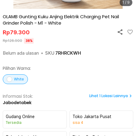
1 / 9
OLAMB Gunting Kuku Anjing Elektrik Charging Pet Nail
Grinder Polish - M1
-
White
Rp
79.300
Rp
126.900
38
%
Belum ada ulasan
•
SKU
7RHRCKWH
Pilihan Warna:
White
Lihat
1
Lokasi Lainnya
Informasi Stok:
Jabodetabek
Gudang Online
Toko Jakarta Pusat
Tersedia
sisa
4