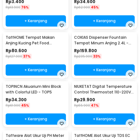
Rp
3.400
Rp
34.600
H0027
Rp
13.900
76%
Rp
62.900
45%
+ Keranjang
+ Keranjang
TaffHOME Tempat Makan
COKIAS Dispenser Fountain
Anjing Kucing Pet Food
Tempat Minum Anjing 2.4L -
Dispenser - PET0640
DR008
Rp
80.600
Rp
159.800
Rp
127.900
37%
Rp
235.900
33%
+ Keranjang
+ Keranjang
TOPINCN Akuarium Mini Block
NIUKETAT Digital Temperature
with Colorful LED - TOP5
Control Thermostat 110-220V
Sensor - W3230
Rp
34.300
Rp
29.900
Rp
61.900
45%
Rp
55.900
47%
+ Keranjang
+ Keranjang
Taffware Alat Ukur Uji PH Meter
TaffHOME Alat Ukur Uji TDS EC