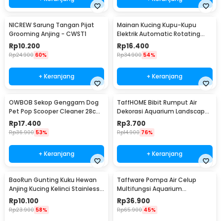
NICREW Sarung Tangan Pijat
Mainan Kucing Kupu-Kupu
Grooming Anjing - CWST1
Elektrik Automatic Rotating
Flying Butterfly
Rp
10.200
Rp
16.400
Rp
24.900
60%
Rp
34.900
54%
+ Keranjang
+ Keranjang
OWBOB Sekop Genggam Dog
TaffHOME Bibit Rumput Air
Pet Pop Scooper Cleaner 28cm
Dekorasi Aquarium Landscape
- A11707
Ornament - H0027
Rp
17.400
Rp
3.700
Rp
36.900
53%
Rp
14.900
76%
+ Keranjang
+ Keranjang
BaoRun Gunting Kuku Hewan
Taffware Pompa Air Celup
Anjing Kucing Kelinci Stainless
Multifungsi Aquarium
Steel - 5X
Submersible Pump 12V - QR30E
Rp
10.100
Rp
36.900
Rp
23.900
58%
Rp
65.900
45%