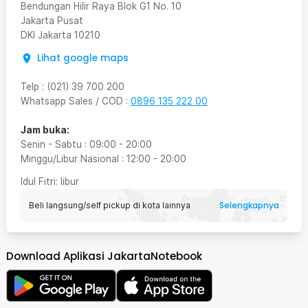
Bendungan Hilir Raya Blok G1 No. 10
Jakarta Pusat
DKI Jakarta
10210
Lihat google maps
Telp
:
(021) 39 700 200
Whatsapp Sales / COD
:
0896 135 222 00
Jam buka:
Senin - Sabtu
:
09:00
-
20:00
Minggu/Libur Nasional
:
12:00
-
20:00
Idul Fitri
: libur
Selengkapnya
Beli langsung/self pickup di kota lainnya
Download Aplikasi JakartaNotebook