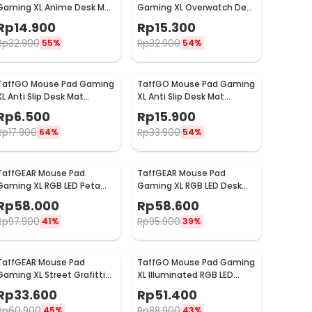
Gaming XL Anime Desk Mat
Gaming XL Overwatch Desk
800x300x2mm One Piece -
Mat 800x300x2mm
Rp
14.900
Rp
15.300
MP004
Overwatch
Rp
32.900
Rp
32.900
55%
54%
TaffGO Mouse Pad Gaming
TaffGO Mouse Pad Gaming
XL Anti Slip Desk Mat
XL Anti Slip Desk Mat
240x310x2mm Speed - LS
300x800x2mm Control - LS
Rp
6.500
Rp
15.900
Rp
17.900
Rp
33.900
64%
54%
TaffGEAR Mouse Pad
TaffGEAR Mouse Pad
Gaming XL RGB LED Peta
Gaming XL RGB LED Desk
Dunia Desk Mat
Mat 900x300x4mm
Rp
58.000
Rp
58.600
300x700x4mm - GMS-WT-
300x900x4mm - RGB-01
Rp
97.900
Rp
95.900
41%
39%
5
TaffGEAR Mouse Pad
TaffGO Mouse Pad Gaming
Gaming XL Street Grafitti
XL Illuminated RGB LED
Desk Mat 900x400x3mm -
Desk Mat 800x300x4mm
Rp
33.600
Rp
51.400
EI25
GMS-WT5
Rp
60.900
Rp
88.900
45%
43%