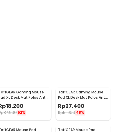
TaffGEAR Gaming Mouse
TaffGEAR Gaming Mouse
Pad XL Desk Mat Polos Anti
Pad XL Desk Mat Polos Anti
Slip Waterproof
Slip Waterproof
Rp
18.200
Rp
27.400
300x800x3mm - MP001
400x900x3mm - MP001
Rp
37.900
Rp
51.900
52%
48%
TaffGEAR Mouse Pad
TaffGEAR Mouse Pad