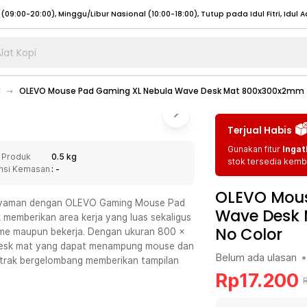
lat Kopi
umat (07:00 - 20:00), Sabtu - Minggu (08:00 - 20:00), Tutup pada Idul Fitri
Sele
d
OLEVO Mouse Pad Gaming XL Nebula Wave Desk Mat 800x300x2mm 
:00 - 20:00), Sabtu - Minggu/ Libur Nasional (08:00 - 17:00)
Selengkapnya
:00 - 20:00), Sabtu - Minggu/ Libur Nasional (08:00 - 17:00)
Selengkapnya
Terjual Habis
 (09:00-20:00), Minggu/Libur Nasional (12:00-20:00), Tutup pada Idul Fitri
Sele
Gunakan fitur
Ingat
 Produk
0.5 kg
 (09:00-20:00), Minggu/Libur Nasional (12:00-20:00), Tutup pada Idul Fitri
Sele
stok tersedia kemba
nsi Kemasan
: -
OLEVO Mous
 nyaman dengan OLEVO Gaming Mouse Pad
Wave Desk
memberikan area kerja yang luas sekaligus
No Color
ame maupun bekerja. Dengan ukuran 800 x
umat (07:00 - 20:00), Sabtu - Minggu (08:00 - 20:00), Tutup pada Idul Fitri
Sele
 desk mat yang dapat menampung mouse dan
Belum ada ulasan
•
strak bergelombang memberikan tampilan
:00 - 20:00), Sabtu - Minggu/ Libur Nasional (08:00 - 17:00)
Selengkapnya
Rp
17.200
:00 - 20:00), Sabtu - Minggu/ Libur Nasional (08:00 - 17:00)
Selengkapnya