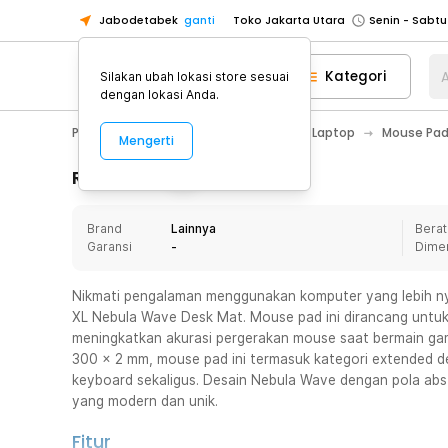
Jabodetabek
ganti
Toko Jakarta Utara
Toko Tangerang
Kategori
A
Silakan ubah lokasi store sesuai
Toko Cikupa
dengan lokasi Anda.
Pick n Go Jakarta Barat
Senin - J
PC & Laptop
Aksesoris Komputer & Laptop
Mouse Pa
Mengerti
Pick n Go Bekasi
Senin - Jumat (08
Pick n Go Depok
Senin - Jumat (08
Rincian Produk
Toko Jakarta Pusat
Senin - Sabtu
Brand
Lainnya
Berat
Toko Jakarta Barat
Senin - Sabtu
Garansi
-
Dime
Toko Jakarta Utara
Toko Tangerang
Nikmati pengalaman menggunakan komputer yang lebih
XL Nebula Wave Desk Mat. Mouse pad ini dirancang untuk 
Toko Cikupa
meningkatkan akurasi pergerakan mouse saat bermain g
Pick n Go Jakarta Barat
Senin - J
300 x 2 mm, mouse pad ini termasuk kategori extended
keyboard sekaligus. Desain Nebula Wave dengan pola ab
Pick n Go Bekasi
Senin - Jumat (08
yang modern dan unik.
Pick n Go Depok
Senin - Jumat (08
Fitur