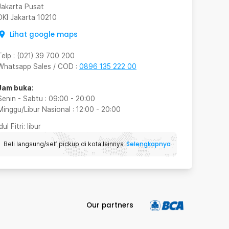
Jakarta Pusat
DKI Jakarta
10210
Lihat google maps
Telp
:
(021) 39 700 200
Whatsapp Sales / COD
:
0896 135 222 00
Jam buka:
Senin - Sabtu
:
09:00
-
20:00
Minggu/Libur Nasional
:
12:00
-
20:00
Idul Fitri
: libur
Selengkapnya
Beli langsung/self pickup di kota lainnya
Our partners