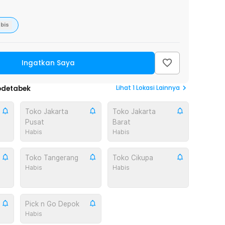
bis
Ingatkan Saya
Lihat
1
Lokasi Lainnya
odetabek
Toko Jakarta
Toko Jakarta
Pusat
Barat
Habis
Habis
Toko Tangerang
Toko Cikupa
Habis
Habis
Pick n Go Depok
Habis