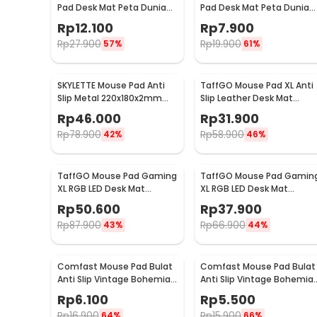
Pad Desk Mat Peta Dunia
Pad Desk Mat Peta Dunia
Anti Slip Waterproof
Anti Slip Waterproof
Rp
12.100
Rp
7.900
300x600x2mm - MP002
300x250x3mm - MP002
Rp
27.900
Rp
19.900
57%
61%
SKYLETTE Mouse Pad Anti
TaffGO Mouse Pad XL Anti
Slip Metal 220x180x2mm
Slip Leather Desk Mat
220x180x2mm - SKY-053
Office 800x400x1mm
Rp
46.000
Rp
31.900
400x800x1mm - A47780
Rp
78.900
Rp
58.900
42%
46%
TaffGO Mouse Pad Gaming
TaffGO Mouse Pad Gamin
XL RGB LED Desk Mat
XL RGB LED Desk Mat
300x800x4mm
250x300x4mm
Rp
50.600
Rp
37.900
Rp
87.900
Rp
66.900
43%
44%
Comfast Mouse Pad Bulat
Comfast Mouse Pad Bulat
Anti Slip Vintage Bohemian
Anti Slip Vintage Bohemia
Round 200x200x3mm Gray
Round 200x200x3mm Blue
Rp
6.100
Rp
5.500
Moroccan Floral
Moroccan Floral
Rp
16.900
Rp
15.900
64%
66%