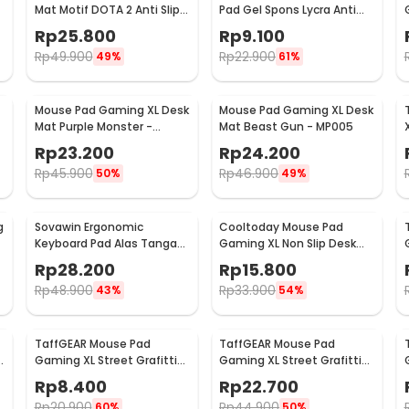
Mat Motif DOTA 2 Anti Slip
Pad Gel Spons Lycra Anti
400x900x2mm
Slip 210x230x4mm - MP24
Rp
25.800
Rp
9.100
Rp
49.900
Rp
22.900
49%
61%
Mouse Pad Gaming XL Desk
Mouse Pad Gaming XL Desk
Mat Purple Monster -
Mat Beast Gun - MP005
MP005
Rp
23.200
Rp
24.200
Rp
45.900
Rp
46.900
50%
49%
g
Sovawin Ergonomic
Cooltoday Mouse Pad
Keyboard Pad Alas Tangan
Gaming XL Non Slip Desk
Memory Foam - SH-023
Mat 800x300x2mm - LN001
Rp
28.200
Rp
15.800
Rp
48.900
Rp
33.900
43%
54%
TaffGEAR Mouse Pad
TaffGEAR Mouse Pad
n
Gaming XL Street Grafitti
Gaming XL Street Grafitti
Desk Mat 300x250x3mm -
Desk Mat 800x300x3mm -
Rp
8.400
Rp
22.700
EI25
EI25
Rp
20.900
Rp
44.900
60%
50%