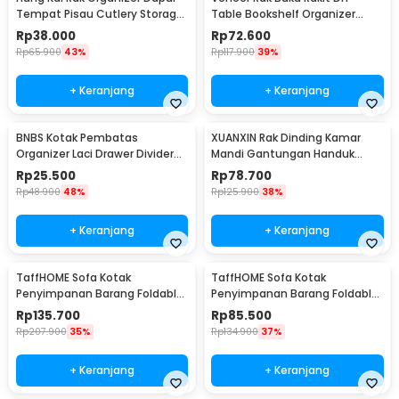
Tempat Pisau Cutlery Storage
Table Bookshelf Organizer
Box - PP23
Kayu 50x17x34.5cm - ZW404
Rp
38.000
Rp
72.600
Rp
65.900
43%
Rp
117.900
39%
+ Keranjang
+ Keranjang
BNBS Kotak Pembatas
XUANXIN Rak Dinding Kamar
Organizer Laci Drawer Divider
Mandi Gantungan Handuk
Box Plastik 8 PCS - HJ1992
Double Layer - B04-1
Rp
25.500
Rp
78.700
Rp
48.900
48%
Rp
125.900
38%
+ Keranjang
+ Keranjang
TaffHOME Sofa Kotak
TaffHOME Sofa Kotak
Penyimpanan Barang Foldable
Penyimpanan Barang Foldable
Storage Box 76x38x36.5cm -
Storage Box 38x38x36.5cm -
Rp
135.700
Rp
85.500
L1705
L1705
Rp
207.900
35%
Rp
134.900
37%
+ Keranjang
+ Keranjang