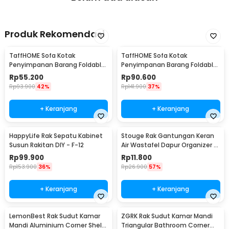
Produk Rekomendasi
TaffHOME Sofa Kotak
TaffHOME Sofa Kotak
Penyimpanan Barang Foldable
Penyimpanan Barang Foldable
Storage Box 30x30x30cm - L170
Storage Box 48x30x30cm - L170
Rp
55.200
Rp
90.600
Rp
93.900
42%
Rp
141.900
37%
+ Keranjang
+ Keranjang
HappyLife Rak Sepatu Kabinet
Stouge Rak Gantungan Keran
Susun Rakitan DIY - F-12
Air Wastafel Dapur Organizer -
PXM19
Rp
99.900
Rp
11.800
Rp
153.900
36%
Rp
26.900
57%
+ Keranjang
+ Keranjang
LemonBest Rak Sudut Kamar
ZGRK Rak Sudut Kamar Mandi
Mandi Aluminium Corner Shelf
Triangular Bathroom Corner