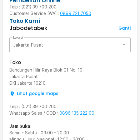
Pembelian Online
Telp : (021) 39 700 200
Customer Service (WA) :
0899 721 7050
Toko Kami
Jabodetabek
Ganti
Lokasi
Jakarta Pusat
Toko
Bendungan Hilir Raya Blok G1 No. 10
Jakarta Pusat
DKI Jakarta
10210
Lihat google maps
Telp
:
(021) 39 700 200
Whatsapp Sales / COD
:
0896 135 222 00
Jam buka:
Senin - Sabtu
:
09:00
-
20:00
Minggu/Libur Nasional
:
12:00
-
20:00