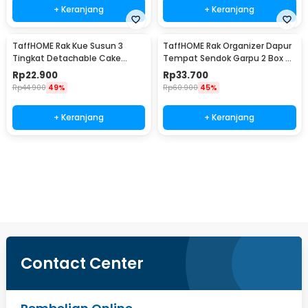
+ Keranjang
+ Keranjang
TaffHOME Rak Kue Susun 3
TaffHOME Rak Organizer Dapur
Tingkat Detachable Cake
Tempat Sendok Garpu 2 Box -
Stand Display - CF431
LL251
Rp
22.900
Rp
33.700
Rp
44.900
49%
Rp
60.900
45%
+ Keranjang
+ Keranjang
Beli Sekarang
Contact Center