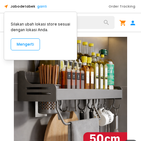
Jabodetabek
ganti
Order Tracking
Alat Kopi
Silakan ubah lokasi store sesuai
dengan lokasi Anda.
Mengerti