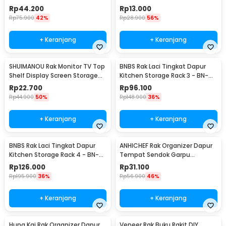
Rack 2 Layers - G48
Shelf Plastik - ST145
Rp
44.200
Rp
13.000
Rp
75.900
42%
Rp
28.900
56%
+ Keranjang
+ Keranjang
SHUIMANOU Rak Monitor TV Top
BNBS Rak Laci Tingkat Dapur
Shelf Display Screen Storage
Kitchen Storage Rack 3 - BN-
Desk Riser - G255
2713 / BN-2714
Rp
22.700
Rp
96.100
Rp
44.900
50%
Rp
148.900
36%
+ Keranjang
+ Keranjang
BNBS Rak Laci Tingkat Dapur
ANHICHEF Rak Organizer Dapur
Kitchen Storage Rack 4 - BN-
Tempat Sendok Garpu
2713 / BN-2714
Tableware Storage Box - PP23
Rp
126.000
Rp
31.100
Rp
195.900
36%
Rp
56.900
46%
+ Keranjang
+ Keranjang
Hung Kai Rak Organizer Dapur
Veneer Rak Buku Rakit DIY