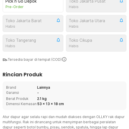
Pick n Go Depok
Toko Jakarta Pusat
Pre-Order
Habis
Toko Jakarta Barat
Toko Jakarta Utara
Habis
Habis
Toko Tangerang
Toko Cikupa
Habis
Habis
Tersedia bayar di tempat (COD)
Rincian Produk
Brand
Lainnya
Garansi
-
Berat Produk
2.1 kg
Dimensi Kemasan
53
x
13
x
18
cm
Atur dapur agar selalu rapi dan mudah diakses dengan OLLKY rak dapur
multifungsi. Rak ini dirancang untuk menyimpan berbagai peralatan
dapur seperti botol bumbu, pisau, sendok, spatula, hingga lap dapur