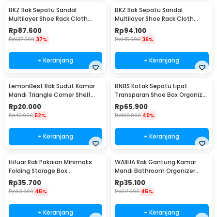
BKZ Rak Sepatu Sandal
BKZ Rak Sepatu Sandal
Multilayer Shoe Rack Cloth
Multilayer Shoe Rack Cloth
Storage 7 Layer - F10
Storage 9 Layer - F10
Rp
87.600
Rp
94.100
Rp
137.900
37%
Rp
145.900
36%
+ Keranjang
+ Keranjang
LemonBest Rak Sudut Kamar
BNBS Kotak Sepatu Lipat
Mandi Triangle Corner Shelf
Transparan Shoe Box Organizer
Stainless Steel - G49
6 PCS Size L - LF010
Rp
20.000
Rp
65.900
Rp
40.900
52%
Rp
108.900
40%
+ Keranjang
+ Keranjang
Hifuar Rak Pakaian Minimalis
WAIIHA Rak Gantung Kamar
Folding Storage Box
Mandi Bathroom Organizer
95x33x14cm - HR01
Rack Stainless Steel L - W21
Rp
35.700
Rp
35.100
Rp
63.900
45%
Rp
62.900
45%
+ Keranjang
+ Keranjang