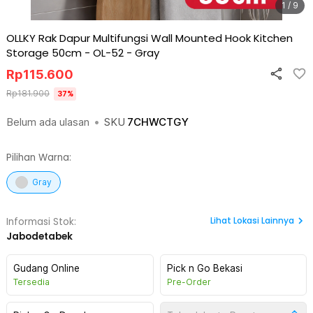
1 / 9
OLLKY Rak Dapur Multifungsi Wall Mounted Hook Kitchen
Storage 50cm - OL-52
-
Gray
Rp
115.600
Rp
181.900
37
%
Belum ada ulasan
•
SKU
7CHWCTGY
Pilihan Warna:
Gray
Lihat
Lokasi Lainnya
Informasi Stok:
Jabodetabek
Gudang Online
Pick n Go Bekasi
Tersedia
Pre-Order