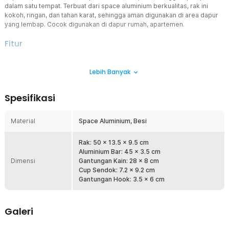
dalam satu tempat. Terbuat dari space aluminium berkualitas, rak ini
kokoh, ringan, dan tahan karat, sehingga aman digunakan di area dapur
yang lembap. Cocok digunakan di dapur rumah, apartemen.
Fitur
Penyimpanan Lengkap dan Terorganisir
Lebih Banyak
Rak utama berkapasitas luas memungkinkan Anda menyimpan
beberapa botol bumbu dapur dengan rapi dan mudah dijangkau.
Dilengkapi 4 slot pisau khusus untuk menjaga pisau tetap aman dan
Spesifikasi
tertata. Tersedia juga cup serbaguna untuk sendok, garpu, dan
sumpit agar tidak tercecer.
Material
Space Aluminium, Besi
4 Hook Gantungan Multifungsi
Rak ini memiliki 4 hook kuat yang dapat digunakan untuk
menggantung spatula, sutil, sendok sayur, atau alat masak lainnya.
Rak: 50 x 13.5 x 9.5 cm
Terdapat gantungan tambahan khusus untuk lap dapur, sehingga
Aluminium Bar: 45 x 3.5 cm
Dimensi
lebih higienis dan cepat kering. Semua perlengkapan dapur dapat
Gantungan Kain: 28 x 8 cm
diakses dengan cepat saat memasak.
Cup Sendok: 7.2 x 9.2 cm
Gantungan Hook: 3.5 x 6 cm
Material Space Aluminium Anti Karat
Menggunakan material space aluminium premium yang terkenal
kuat namun ringan. Material ini tahan terhadap karat dan korosi
Galeri
sehingga awet digunakan dalam jangka panjang. Sangat ideal untuk
lingkungan dapur yang sering terkena uap air dan minyak.