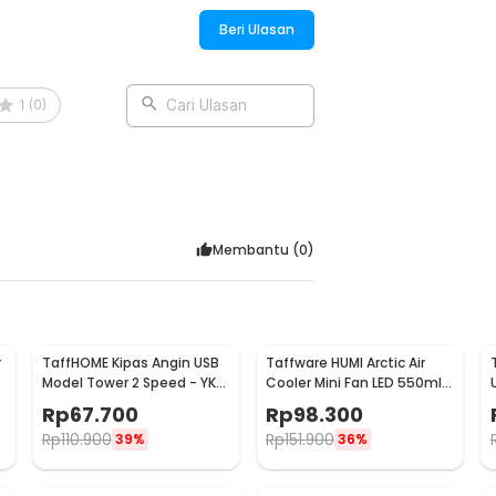
Beri Ulasan
1
(
0
)
Cari Ulasan
Membantu (
0
)
r
TaffHOME Kipas Angin USB
Taffware HUMI Arctic Air
Model Tower 2 Speed - YK-
Cooler Mini Fan LED 550ml
1208
8W 5V - AA-MC4
Rp
67.700
Rp
98.300
Rp
110.900
Rp
151.900
39%
36%