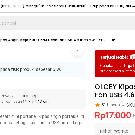
lat Kopi
umat (07:00 - 20:00), Sabtu - Minggu (08:00 - 20:00), Tutup pada Idul Fitri
Sele
ipas Angin Meja 5000 RPM Desk Fan USB 4.6 Inch 5W - YLG-C06
:00 - 20:00), Sabtu - Minggu/ Libur Nasional (08:00 - 17:00)
Selengkapnya
:00 - 20:00), Sabtu - Minggu/ Libur Nasional (08:00 - 17:00)
Selengkapnya
Terjual Habis
 (09:00-20:00), Minggu/Libur Nasional (12:00-20:00), Tutup pada Idul Fitri
Sele
Gunakan fitur
Ingat
ada fisik produk, sebesar 5 W.
 (09:00-20:00), Minggu/Libur Nasional (12:00-20:00), Tutup pada Idul Fitri
Sele
stok tersedia kemba
OLOEY Kipa
Fan USB 4.
 Produk
0.35 kg
nsi Kemasan
14
x
7
x
17
cm
•
SK
5
1
Ulasan
umat (07:00 - 20:00), Sabtu - Minggu (08:00 - 20:00), Tutup pada Idul Fitri
Sele
Rp
17.000
:00 - 20:00), Sabtu - Minggu/ Libur Nasional (08:00 - 17:00)
Selengkapnya
in mini portabel. Kipas angin portable ini
cocok sebagai kipas meja USB untuk kerja,
:00 - 20:00), Sabtu - Minggu/ Libur Nasional (08:00 - 17:00)
Selengkapnya
Pilihan Warna: