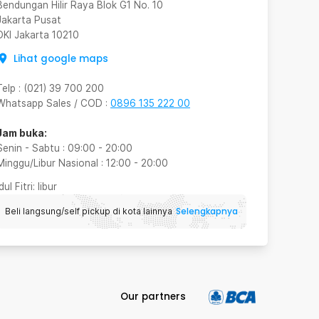
Bendungan Hilir Raya Blok G1 No. 10
Jakarta Pusat
DKI Jakarta
10210
Lihat google maps
Telp
:
(021) 39 700 200
Whatsapp Sales / COD
:
0896 135 222 00
Jam buka:
Senin - Sabtu
:
09:00
-
20:00
Minggu/Libur Nasional
:
12:00
-
20:00
Idul Fitri
: libur
Selengkapnya
Beli langsung/self pickup di kota lainnya
Our partners