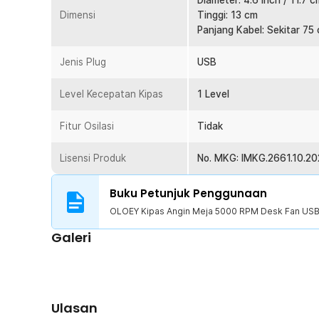
Diameter: 4.6 Inch / 11.7 c
Terbuat dari material PP yang ringan dan tahan lama u
Dimensi
Tinggi: 13 cm
kipas tetap kokoh meski sering dipindahkan. Cocok dig
Panjang Kabel: Sekitar 75
aktivitas harian.
Jenis Plug
USB
Kelengkapan Produk
Level Kecepatan Kipas
1 Level
Rincian yang Anda dapatkan untuk pembelian produk ini
1 x OLOEY Kipas Angin Meja 5000 RPM Desk Fan US
Fitur Osilasi
Tidak
Lisensi Produk
No. MKG: IMKG.2661.10.2
Buku Petunjuk Penggunaan
OLOEY Kipas Angin Meja 5000 RPM Desk Fan USB 
Galeri
Ulasan