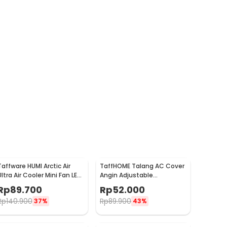
Taffware HUMI Arctic Air
TaffHOME Talang AC Cover
Ultra Air Cooler Mini Fan LED
Angin Adjustable
400ml 8W 5V - K-F009
Windshield Deflector -
Rp
89.700
Rp
52.000
WB588
Rp
140.900
Rp
89.900
37%
43%