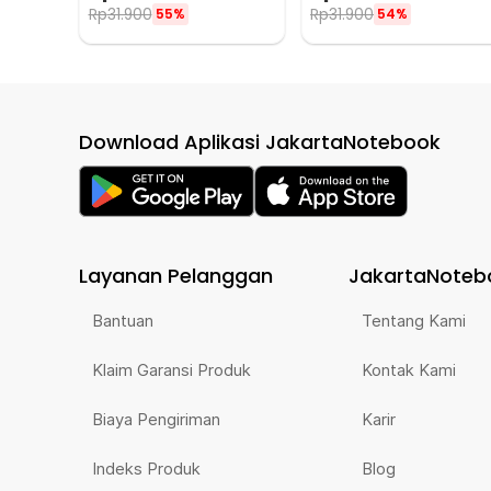
Rp
31.900
Rp
31.900
55%
54%
Download Aplikasi JakartaNotebook
Layanan Pelanggan
JakartaNoteb
Bantuan
Tentang Kami
Klaim Garansi Produk
Kontak Kami
Biaya Pengiriman
Karir
Indeks Produk
Blog