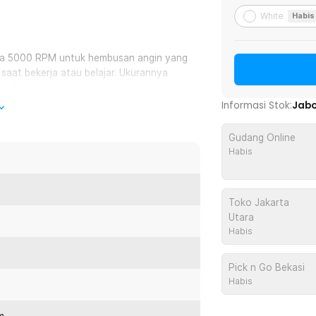
White
Habis
gga 5000 RPM untuk hembusan angin yang
aat bekerja atau belajar. Ukurannya
i-hari.
Informasi Stok:
Jab
sekitar 45 dB sehingga lebih nyaman
Gudang Online
amar, atau ruang belajar. Anda tetap
Habis
 ringan sehingga mudah dibawa ke mana
Toko Jakarta
 dalam tas. Praktis digunakan di rumah,
Utara
Habis
op, PC, power bank, atau adaptor USB.
Pick n Go Bekasi
si tambahan. Solusi praktis untuk
Habis