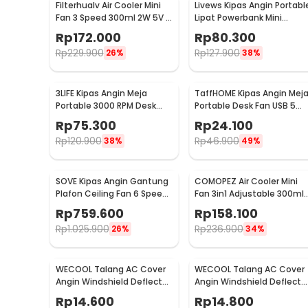
Filterhualv Air Cooler Mini
Livews Kipas Angin Portabl
Fan 3 Speed 300ml 2W 5V -
Lipat Powerbank Mini
M201
Cooling Fan 3000mAh - F3
Rp
172.000
Rp
80.300
Rp
229.900
Rp
127.900
26%
38%
3LIFE Kipas Angin Meja
TaffHOME Kipas Angin Mej
Portable 3000 RPM Desk
Portable Desk Fan USB 5
Fan USB 4.8 Inch 5W - 312
Inch 2.5W - YZ-007
Rp
75.300
Rp
24.100
Rp
120.900
Rp
46.900
38%
49%
SOVE Kipas Angin Gantung
COMOPEZ Air Cooler Mini
Plafon Ceiling Fan 6 Speed
Fan 3in1 Adjustable 300ml
Reversible 52 Inch - FS2007
18W 9V - YY-01
Rp
759.600
Rp
158.100
Rp
1.025.900
Rp
236.900
26%
34%
WECOOL Talang AC Cover
WECOOL Talang AC Cover
Angin Windshield Deflector
Angin Windshield Deflecto
Cute Design Ski Animal -
Cute Design Winter Ice
Rp
14.600
Rp
14.800
WL90
World - WL90