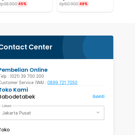
Rp
38.900
Rp
50.900
45%
48%
Contact Center
Pembelian Online
Telp : (021) 39 700 200
Customer Service (WA) :
0899 721 7050
Toko Kami
Jabodetabek
Ganti
Lokasi
Jakarta Pusat
Toko