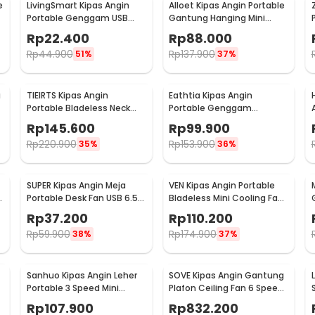
e
LivingSmart Kipas Angin
Alloet Kipas Angin Portable
Portable Genggam USB
Gantung Hanging Mini
Mini Cooling Fan 1200mAh -
Cooling Fan 1800mAh -
Rp
22.400
Rp
88.000
SS-2
DQ203
Rp
44.900
Rp
137.900
51%
37%
a
TIEIRTS Kipas Angin
Eathtia Kipas Angin
Portable Bladeless Neck
Portable Genggam
Mini Cooling Fan 5000mAh
Kompres Dingin 3 Speed
Rp
145.600
Rp
99.900
- H12
2200mAh - WX-622
Rp
220.900
Rp
153.900
35%
36%
SUPER Kipas Angin Meja
VEN Kipas Angin Portable
Portable Desk Fan USB 6.5
Bladeless Mini Cooling Fan
Inch 4.5W - A8
Power Bank 3000mAh - 348
Rp
37.200
Rp
110.200
Rp
59.900
Rp
174.900
38%
37%
Sanhuo Kipas Angin Leher
SOVE Kipas Angin Gantung
r
Portable 3 Speed Mini
Plafon Ceiling Fan 6 Speed
Cooling Fan 1800mAh - 350
LED 52 Inch - FS2008
Rp
107.900
Rp
832.200