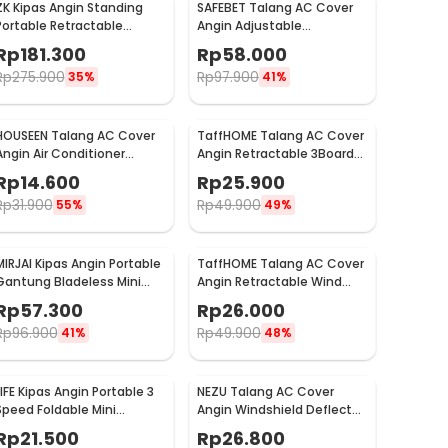
ZK Kipas Angin Standing
SAFEBET Talang AC Cover
Portable Retractable
Angin Adjustable
Folding Fan 7200mAh - ZK-
Windshield Deflector
Rp
181.300
Rp
58.000
20321
56x18cm - GB001
Rp
275.900
Rp
97.900
35%
41%
HOUSEEN Talang AC Cover
TaffHOME Talang AC Cover
Angin Air Conditioner
Angin Retractable 3Board
Windshield Deflector - YH-
Windshield Deflector -
Rp
14.600
Rp
25.900
JJ-80
HZ74
Rp
31.900
Rp
49.900
55%
49%
MIRJAI Kipas Angin Portable
TaffHOME Talang AC Cover
Gantung Bladeless Mini
Angin Retractable Wind
Cooling Fan 1200mAh - 6171
Deflector - W92
Rp
57.300
Rp
26.000
Rp
96.900
Rp
49.900
41%
48%
LIFE Kipas Angin Portable 3
NEZU Talang AC Cover
Speed Foldable Mini
Angin Windshield Deflector
Cooling Fan 800mAh - Y8
Whale Pattern - N9S
Rp
21.500
Rp
26.800