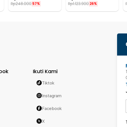
Rp
248.000
Rp
1.123.900
57%
26%
ook
Ikuti Kami
Tiktok
Instagram
Facebook
X