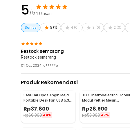
5
/5
1
Ulasan
Semua
5
(
1
)
4
(
0
)
3
(
0
)
2
(
0
)
Restock semarang
Restock semarang
01 Oct 2024
,
d*****e
Produk Rekomendasi
SANHUAI Kipas Angin Meja
TEC Thermoelectric Coole
Portable Desk Fan USB 5.3
Modul Peltier Mesin
Inch 2.5W - A18
Pendingin 92W 12V - TEC1-
Rp
37.800
Rp
28.900
12706
Rp
66.900
Rp
53.900
44%
47%