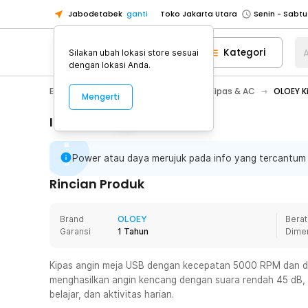
Jabodetabek
ganti
Toko Jakarta Utara
Toko Tangerang
Kategori
A
Silakan ubah lokasi store sesuai
Toko Cikupa
dengan lokasi Anda.
Pick n Go Jakarta Barat
Senin - J
Electronic
Pendingin Ruangan
Kipas & AC
OLOEY K
Mengerti
Pick n Go Bekasi
Senin - Jumat (08
Pick n Go Depok
Senin - Jumat (08
Informasi Penting
Toko Jakarta Pusat
Senin - Sabtu
Power atau daya merujuk pada info yang tercantum p
Toko Jakarta Barat
Senin - Sabtu
Toko Jakarta Utara
Rincian Produk
Toko Tangerang
Brand
OLOEY
Berat
Toko Cikupa
Garansi
1 Tahun
Dime
Pick n Go Jakarta Barat
Senin - J
Pick n Go Bekasi
Senin - Jumat (08
Kipas angin meja USB dengan kecepatan 5000 RPM dan desa
menghasilkan angin kencang dengan suara rendah 45 dB, 
Pick n Go Depok
Senin - Jumat (08
belajar, dan aktivitas harian.