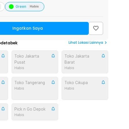
Green
Habis
Ingatkan Saya
Lihat
Lokasi Lainnya
odetabek
Toko Jakarta
Toko Jakarta
Pusat
Barat
Habis
Habis
Toko Tangerang
Toko Cikupa
Habis
Habis
Pick n Go Depok
Habis