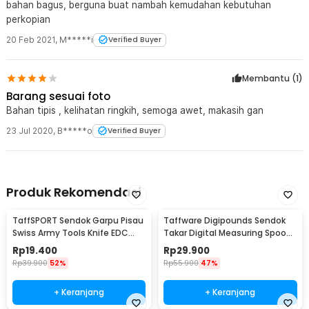
bahan bagus, berguna buat nambah kemudahan kebutuhan
perkopian
20 Feb 2021
,
M*****i
Verified Buyer
Membantu (
1
)
Barang sesuai foto
Bahan tipis , kelihatan ringkih, semoga awet, makasih gan
23 Jul 2020
,
B*****o
Verified Buyer
Produk Rekomendasi
TaffSPORT Sendok Garpu Pisau
Taffware Digipounds Sendok
Swiss Army Tools Knife EDC
Takar Digital Measuring Spoon
6in1 - A007
500g 0.1g - HM10
Rp
19.400
Rp
29.900
Rp
39.900
52%
Rp
55.900
47%
+ Keranjang
+ Keranjang