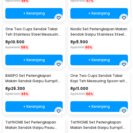
Rp
23.900
58%
Rp
25.900
57%
+ Keranjang
+ Keranjang
One Two Cups Sendok Takar
Nordic Set Perlengkapan Makan
Teh Stainless Steel Measuring
Sendok Garpu Stainless Steel
Spoon 5 PCS - S301
Cutlery Set - XS-B014
Rp
10.600
Rp
8.900
Rp
24.900
58%
Rp
21.900
60%
+ Keranjang
+ Keranjang
BAISPO Set Perlengkapan
One Two Cups Sendok Takar
Makan Sendok Garpu Sumpit
Kopi Teh Measuring Spoon with
Bambu Cutlery Set Winding -
Clip - G166
Rp
26.300
Rp
11.000
EA025
Rp
49.900
48%
Rp
24.900
56%
+ Keranjang
+ Keranjang
TaffHOME Set Perlengkapan
TaffHOME Set Perlengkapan
Makan Sendok Garpu Pisau
Makan Sendok Garpu Sumpit
Sumpit 8 PCS - EA02300
Pouch Cutlery Set - T1