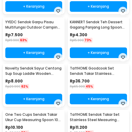
+ Keranjang
+ Keranjang
YYEDC Sendok Garpu Pisau
KANNERT Sendok Teh Dessert
Multifungsi Outdoor Camping
Gagang Panjang Long Spoon
Spork EDC Tools - LX708
Stainless Steel - RR-11
Rp
7.500
Rp
4.300
Rp
19.900
63%
Rp
15.900
73%
+ Keranjang
+ Keranjang
Novelty Sendok Sayur Centong
TaffHOME Goodcook Set
Sup Soup Laddle Wooden
Sendok Takar Stainless
Spoon - RR-20
Measuring Spoon 8 PCS - 167
Rp
8.000
Rp
36.700
Rp
20.900
62%
Rp
65.900
45%
+ Keranjang
+ Keranjang
One Two Cups Sendok Takar
TaffHOME Sendok Takar Set
Ukur Cup Measuring Spoon 10
Stainless Steel Measuring
PCS - 16799
Spoon 5 PCS - S300
Rp
10.100
Rp
11.200