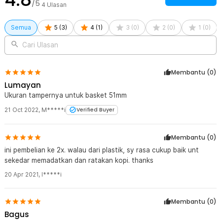
/5
4
Ulasan
Semua
5
(
3
)
4
(
1
)
3
(
0
)
2
(
0
)
1
(
0
)
Cari Ulasan
Membantu (
0
)
Lumayan
Ukuran tampernya untuk basket 51mm
21 Oct 2022
,
M*****i
Verified Buyer
Membantu (
0
)
ini pembelian ke 2x. walau dari plastik, sy rasa cukup baik unt
sekedar memadatkan dan ratakan kopi. thanks
20 Apr 2021
,
I*****i
Membantu (
0
)
Bagus