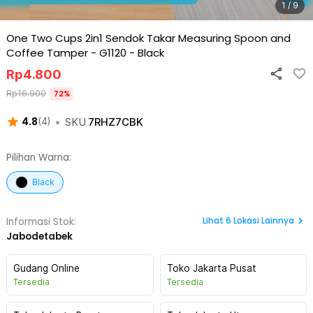
1 / 9
One Two Cups 2in1 Sendok Takar Measuring Spoon and
Coffee Tamper - G1120
-
Black
Rp
4.800
Rp
16.900
72
%
•
SKU
7RHZ7CBK
4.8
(
4
)
Pilihan Warna:
Black
Lihat
6
Lokasi Lainnya
Informasi Stok:
Jabodetabek
Gudang Online
Toko Jakarta Pusat
Tersedia
Tersedia