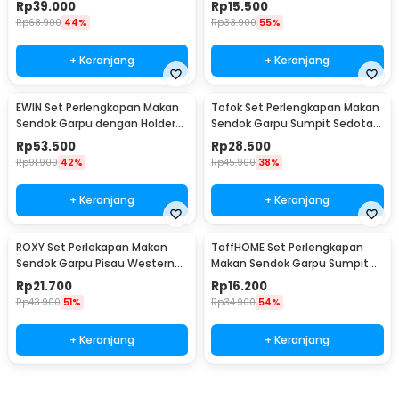
Rp
39.000
Rp
15.500
Rp
68.900
44%
Rp
33.900
55%
+ Keranjang
+ Keranjang
EWIN Set Perlengkapan Makan
Tofok Set Perlengkapan Makan
Sendok Garpu dengan Holder
Sendok Garpu Sumpit Sedotan
Angsa Swan Rack - NP311
dengan Pouch - T5
Rp
53.500
Rp
28.500
Rp
91.900
42%
Rp
45.900
38%
+ Keranjang
+ Keranjang
ROXY Set Perlekapan Makan
TaffHOME Set Perlengkapan
Sendok Garpu Pisau Western
Makan Sendok Garpu Sumpit
Cutlery Set 4 PCS - C24
Sedotan with Pouch - T10
Rp
21.700
Rp
16.200
Rp
43.900
51%
Rp
34.900
54%
+ Keranjang
+ Keranjang