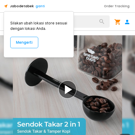
Jabodetabek
ganti
Order Tracking
Alat Kopi
Silakan ubah lokasi store sesuai
dengan lokasi Anda.
Mengerti