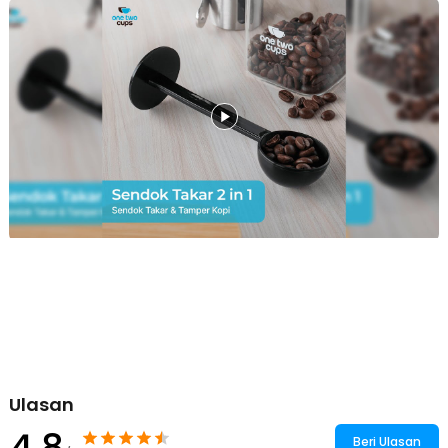
Takar & Tamping Sekaligus
Selain untuk menyendok dan mengukur, sendok takar ini juga dapat
digunakan sebagai tamper untuk memadatkan bubuk kopi. Bagian
dasar sendok kopi dibuat lebar dan pipih sehingga dapat
memadatkan kopi dengan maksimal. Inilah yang membuat hasil
espresso lebih pekat dan kaya rasa.
Ringan dan Kokoh
Terbuat dari bahan PP, sendok takar ini ringan sehingga mudah
dibawa dan digunakan kapan saja. Bahan ini juga punya karakter
yang kokoh sehingga tidak mudah rusak atau patah meski terkena
tekanan yang kuat saat proses tamping.
Kelengkapan Produk
Rincian yang Anda dapatkan untuk pembelian produk ini:
1 x One Two Cups 2in1 Sendok Takar Measuring Spoon and
Coffee Tamper - G1120
Ulasan
4.8
Beri Ulasan