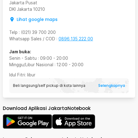
Jakarta Pusat
DKI Jakarta
10210
Lihat google maps
Telp
:
(021) 39 700 200
Whatsapp Sales / COD
:
0896 135 222 00
Jam buka:
Senin - Sabtu
:
09:00
-
20:00
Minggu/Libur Nasional
:
12:00
-
20:00
Idul Fitri
: libur
Selengkapnya
Beli langsung/self pickup di kota lainnya
Download Aplikasi JakartaNotebook