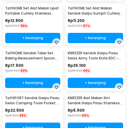
TaffHOME Set Alat Makan Lipat
TaffHOME Set Alat Makan
Portable Cutlery Stainless
Sendok Garpu Sumpit Cutlery
Steel 410 - AOTU
with Pouch - CJ0091
Rp
12.900
Rp
11.200
Rp
28.900
56%
Rp
25.900
57%
+ Keranjang
+ Keranjang
TaffHOME Sendok Takar Set
KNIFEZER Sendok Garpu Pisau
Baking Measurement Spoon
Swiss Army Tools Knife EDC -
0.62-15ml 6 PCS - 16752
A010
Rp
17.600
Rp
25.100
Rp
36.900
53%
Rp
48.900
49%
+ Keranjang
+ Keranjang
TaffSPORT Sendok Garpu Pisau
KNIFEZER Alat Makan 3in1
Swiss Camping Tools Pocket
Sendok Garpu Pisau Stainless
Knife EDC 5in1 - A008
Travel 20cm - HG1514
Rp
22.900
Rp
6.900
Rp
41.900
46%
Rp
18.900
64%
+ Keranjang
+ Keranjang