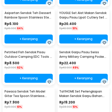
Asipartan Sendok Teh Dessert
YOUGLE Set Alat Makan Sendok
Rainbow Spoon Stainless Steel
Garpu Pisau Lipat Cutlery Set 3
Bulat - A014
PCS - A009
Rp
6.100
Rp
20.400
Rp
16.900
64%
Rp
40.900
51%
+ Keranjang
+ Keranjang
Petrified Fish Sendok Pisau
Sendok Garpu Pisau Swiss
Outdoor Camping EDC Tools -
Army Military Camping Pocket
LX709
Knife EDC 4 in 1 - A011
Rp
8.500
Rp
22.400
Rp
21.900
62%
Rp
43.900
49%
+ Keranjang
+ Keranjang
Pawaca Sendok Teh Model
TaffHOME Set Perlengkapan
Gitar Tea Spoon Stainless
Makan Sendok Garpu Bahan
Steel 304 12cm - RR-09
Bambu Cutlery Set - EA02510
Rp
7.900
Rp
19.200
Rp
19.900
61%
Rp
38.900
51%