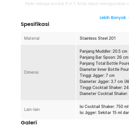
Hadir sebagai produk 6 in 1, Anda dapat menggunakan 
minuman. Mulai dari mencampur hingga menyajikan di g
dengan produk One Two Cups.
Lebih Banyak
Spesifikasi
Cocktail Segar Bebas Ampas
Menawarkan model cobbler cocktail shaker ini sudah dil
Anda bisa menyajikan cocktail yang segar dan bebas 
Material
Stainless Steel 201
Ciptakan Rasa yang Pas
Panjang Muddler: 20.5 cm
Bagian samping cocktail shaker ini sudah dilengkapi s
Panjang Bar Spoon: 26 cm
dengan rasa yang pas. Tak ada lagi minuman yang terla
Panjang Total Bottle Poure
Panas Dingin Bukan Masalah
Diameter Inner Bottle Pour
Dimensi
Terbuat dari bahan stainless steel, cocktail shaker ini 
Tinggi Jigger: 7 cm
untuk membuat aneka kreasi minuman dengan suhu pana
Diameter Jigger: 3.7 cm (A
Tinggi Cocktail Shaker: 2
Kelengkapan Produk
Diameter Cocktail Shaker:
Rincian yang Anda dapatkan untuk pembelian produk ini
Isi Cocktail Shaker: 750 ml
Lain-lain
1 x Cocktail Shaker
Isi Jigger: Sekitar 15 ml da
1 x Muddler
Galeri
1 x Bar Spoon
1 x Jigger