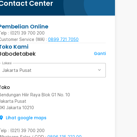
Contact Center
Pembelian Online
Telp : (021) 39 700 200
Customer Service (WA) :
0899 721 7050
Toko Kami
Jabodetabek
Ganti
Lokasi
Jakarta Pusat
Toko
Bendungan Hilir Raya Blok G1 No. 10
Jakarta Pusat
DKI Jakarta
10210
Lihat google maps
Telp
:
(021) 39 700 200
Whatsapp Sales / COD
:
0896 135 222 00