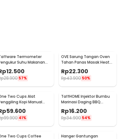
Taffware Termometer
OVE Sarung Tangan Oven
Pengukur Suhu Makanan
Tahan Panas Masak Heat
Digital Daging Kopi Susu -
Resistant Gloves - 540F
Rp
12.500
Rp
22.300
TP101
Rp
28.900
Rp
43.900
57%
50%
One Two Cups Alat
TaffHOME Injektor Bumbu
Penggiling Kopi Manual
Marinasi Daging BBQ
Coffee Grinder Portable -
Seasoning Injector - HC117
Rp
59.600
Rp
16.200
WFCG9800
Rp
99.900
Rp
34.900
41%
54%
One Two Cups Coffee
Hanger Gantungan