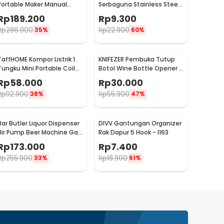
Portable Maker Manual
Serbaguna Stainless Steel
Hand Press Espresso 300ml
10 PCS - M127105
Rp
189.200
Rp
9.300
- T35066
Rp
286.900
Rp
22.900
35%
60%
TaffHOME Kompor Listrik 1
KNIFEZER Pembuka Tutup
Tungku Mini Portable Coil
Botol Wine Bottle Opener -
Hot Plate 500W - C1-1000-
TYK-074B
Rp
58.000
Rp
30.000
03
Rp
92.900
Rp
55.900
38%
47%
Bar Butler Liquor Dispenser
DIVV Gantungan Organizer
Bir Pump Beer Machine Gas
Rak Dapur 5 Hook - I163
Station 900ml - P-36
Rp
173.000
Rp
7.400
Rp
255.900
Rp
18.900
33%
61%