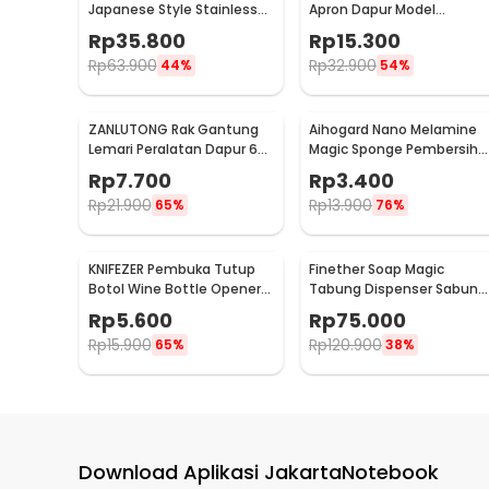
Japanese Style Stainless
Apron Dapur Model
Steel 200ml
Kantong Pola Spatula -
Rp
35.800
Rp
15.300
JJ41
Rp
63.900
Rp
32.900
44%
54%
ZANLUTONG Rak Gantung
Aihogard Nano Melamine
Lemari Peralatan Dapur 6
Magic Sponge Pembersih
Hook Besi - 2137
Karat Besi - CW62
Rp
7.700
Rp
3.400
Rp
21.900
Rp
13.900
65%
76%
KNIFEZER Pembuka Tutup
Finether Soap Magic
Botol Wine Bottle Opener
Tabung Dispenser Sabun
Stainless Steel - WS01
Otomatis 400ml - AD-03
Rp
5.600
Rp
75.000
Rp
15.900
Rp
120.900
65%
38%
Download Aplikasi JakartaNotebook