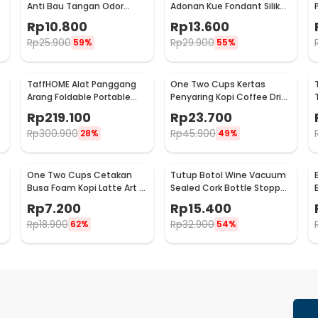
Anti Bau Tangan Odor
Adonan Kue Fondant Silikon
Remove - HW071
Baking Mat Anti Slip -
Rp
10.800
Rp
13.600
JJ3873
Rp
25.900
Rp
29.900
59%
55%
TaffHOME Alat Panggang
One Two Cups Kertas
Arang Foldable Portable
Penyaring Kopi Coffee Drip
BBQ Outdoor Grill Stove -
Bag Paper Filter 50PCS -
Rp
219.100
Rp
23.700
HWSK77
T111
Rp
300.900
Rp
45.900
28%
49%
One Two Cups Cetakan
Tutup Botol Wine Vacuum
Busa Foam Kopi Latte Art 16
Sealed Cork Bottle Stopper
PCS - JJYE01
Stainless Steel - G94529
Rp
7.200
Rp
15.400
Rp
18.900
Rp
32.900
62%
54%