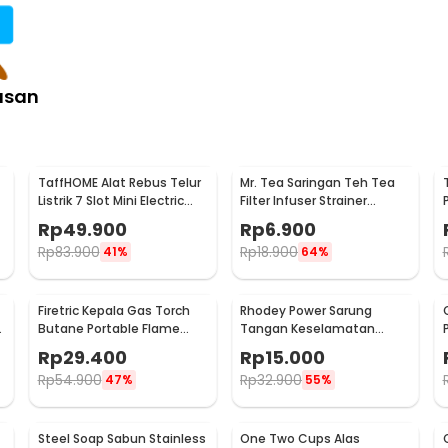
asan
TaffHOME Alat Rebus Telur
Mr. Tea Saringan Teh Tea
Listrik 7 Slot Mini Electric
Filter Infuser Strainer
Egg Cooker 350W - YS-203
Chilling Man Silicon - MR03
Rp
49.900
Rp
6.900
Rp
83.900
Rp
18.900
41%
64%
Firetric Kepala Gas Torch
Rhodey Power Sarung
6
Butane Portable Flame
Tangan Keselamatan
Gun Adjustable - 807
Tahan Goresan Pisau -
Rp
29.400
Rp
15.000
EN388
Rp
54.900
Rp
32.900
47%
55%
Steel Soap Sabun Stainless
One Two Cups Alas