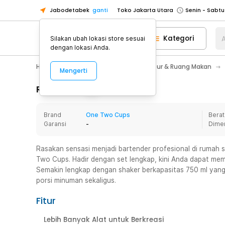
Jabodetabek
ganti
Toko Jakarta Utara
Toko Tangerang
Kategori
A
Silakan ubah lokasi store sesuai
Toko Cikupa
dengan lokasi Anda.
Pick n Go Jakarta Barat
Senin - J
Home Appliance
Perlengkapan Dapur & Ruang Makan
Mengerti
Pick n Go Bekasi
Senin - Jumat (08
Pick n Go Depok
Senin - Jumat (08
Rincian Produk
Toko Jakarta Pusat
Senin - Sabtu
Brand
One Two Cups
Berat
Toko Jakarta Barat
Senin - Sabtu
Garansi
-
Dime
Toko Jakarta Utara
Toko Tangerang
Rasakan sensasi menjadi bartender profesional di rumah s
Two Cups. Hadir dengan set lengkap, kini Anda dapat mem
Toko Cikupa
Semakin lengkap dengan shaker berkapasitas 750 ml yan
Pick n Go Jakarta Barat
Senin - J
porsi minuman sekaligus.
Pick n Go Bekasi
Senin - Jumat (08
Fitur
Pick n Go Depok
Senin - Jumat (08
Lebih Banyak Alat untuk Berkreasi