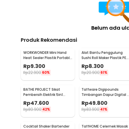
Belum ada ul
Produk Rekomendasi
WORKWONDER Mini Hand
Alat Bantu Penggulung
Heat Sealer Plastik Portable
Sushi Roll Maker Plastik PE
Baterai AA - LX2000A
22x20.5x0.1cm - E1119
Rp
9.300
Rp
8.300
Rp
22.900
Rp
20.900
60%
61%
BATHE PROJECT Sikat
Taffware Digipounds
Pembersih Elektrik 5in1
Timbangan Dapur Digital 
Magic Brush Rechargeable
Satuan 1kg 0.1g - i2000
Rp
47.600
Rp
49.800
- WQ8110
Rp
80.900
Rp
83.900
42%
41%
Cocktail Shaker Bartender
TaffHOME Celemek Masak