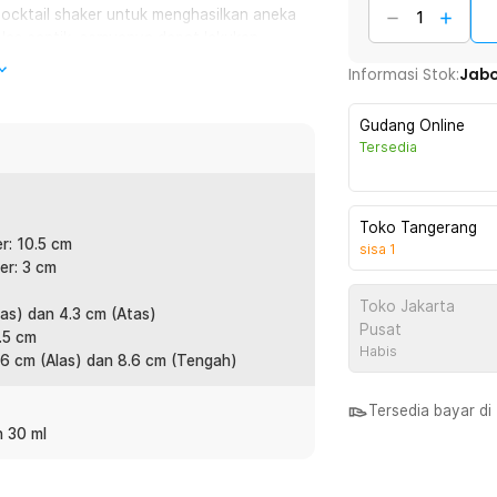
cocktail shaker untuk menghasilkan aneka
elas cantik, semuanya dapat lakukan
Informasi Stok:
Jab
engkapi saringan pada bagian tutup. Kini
Gudang Online
ampas tanpa aksesoris tambahan.
Tersedia
kala ukur untuk menghasilkan minuman
lu manis atau kurang pas.
Toko Tangerang
r: 10.5 cm
sisa
1
er: 3 cm
memiliki ketahanan suhu tinggi. Gunakan
Toko Jakarta
s dan dingin tanpa masalah.
las) dan 4.3 cm (Atas)
Pusat
4.5 cm
Habis
 6 cm (Alas) dan 8.6 cm (Tengah)
:
Tersedia bayar d
n 30 ml