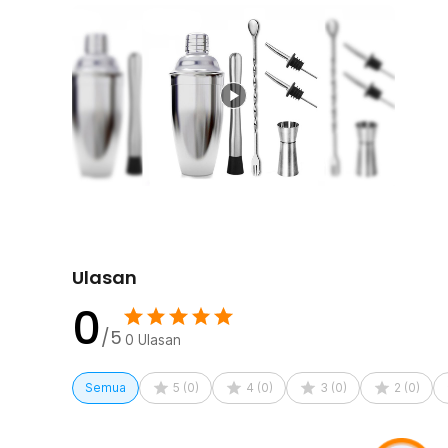
2 x Bottle Pourer
Ulasan
0
/5
0
Ulasan
Semua
5
(
0
)
4
(
0
)
3
(
0
)
2
(
0
)