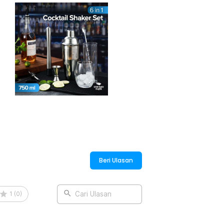
Beri Ulasan
1
(
0
)
Cari Ulasan