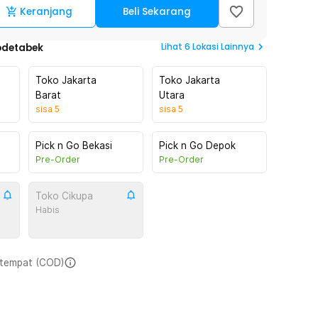
Keranjang
Beli Sekarang
Lihat
6
Lokasi Lainnya
odetabek
Toko Jakarta
Toko Jakarta
Barat
Utara
sisa
5
sisa
5
Pick n Go Bekasi
Pick n Go Depok
Pre-Order
Pre-Order
Toko Cikupa
Habis
i tempat (COD)