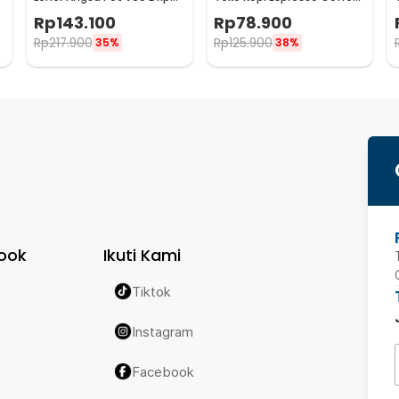
Kettle 960ml - RF-15
Maker Stovetop 6 Cup
Rp
143.100
Rp
78.900
300ml - Z21
Rp
217.900
Rp
125.900
35%
38%
ook
Ikuti Kami
Tiktok
Instagram
Facebook