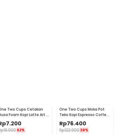
One Two Cups Cetakan
One Two Cups Moka Pot
Busa Foam Kopi Latte Art 16
Teko Kopi Espresso Coffee
PCS - JJYE01
Stovetop 6 Cup 300ml -
Rp
7.200
Rp
76.400
Z20
Rp
18.900
Rp
122.900
62%
38%