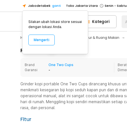
Jabodetabek
ganti
Toko Jakarta Utara
Toko Tangerang
Kategori
A
Silakan ubah lokasi store sesuai
Toko Cikupa
dengan lokasi Anda.
Pick n Go Jakarta Barat
Senin - J
Home Appliance
Perlengkapan Dapur & Ruang Makan
Mengerti
Pick n Go Bekasi
Senin - Jumat (08
Pick n Go Depok
Senin - Jumat (08
Rincian Produk
Toko Jakarta Pusat
Senin - Sabtu
Brand
One Two Cups
Berat
Toko Jakarta Barat
Senin - Sabtu
Garansi
-
Dime
Toko Jakarta Utara
Toko Tangerang
Grinder kopi portable One Two Cups dirancang khusus unt
menikmati kesegaran biji kopi seduh kapan pun dan di m
Toko Cikupa
operasional manual, alat ini sangat cocok untuk dibawa s
Pick n Go Jakarta Barat
Senin - J
hari di rumah. Menggiling kopi sendiri memastikan setiap c
rasa, dan personal.
Pick n Go Bekasi
Senin - Jumat (08
Pick n Go Depok
Senin - Jumat (08
Fitur