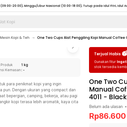
lat Kopi
umat (07:00 - 20:00), Sabtu - Minggu (08:00 - 20:00), Tutup pada Idul Fitri
Sele
Mesin Kopi & Teh
One Two Cups Alat Penggiling Kopi Manual Coffee G
:00 - 20:00), Sabtu - Minggu/ Libur Nasional (08:00 - 17:00)
Selengkapnya
:00 - 20:00), Sabtu - Minggu/ Libur Nasional (08:00 - 17:00)
Selengkapnya
Terjual Habis
 (09:00-20:00), Minggu/Libur Nasional (12:00-20:00), Tutup pada Idul Fitri
Sele
Gunakan fitur
Ingat
 Produk
1 kg
 (09:00-20:00), Minggu/Libur Nasional (12:00-20:00), Tutup pada Idul Fitri
Sele
stok tersedia kemba
nsi Kemasan
: -
One Two Cup
uk para penikmat kopi yang ingin
Manual Cof
ana pun. Dengan ukuran yang compact dan
4011
-
Black
aat bepergian, camping, bekerja, atau pagi
umat (07:00 - 20:00), Sabtu - Minggu (08:00 - 20:00), Tutup pada Idul Fitri
Sele
angkir kopi terasa lebih aromatik, kaya cita
Belum ada ulasan
•
:00 - 20:00), Sabtu - Minggu/ Libur Nasional (08:00 - 17:00)
Selengkapnya
Rp
86.600
:00 - 20:00), Sabtu - Minggu/ Libur Nasional (08:00 - 17:00)
Selengkapnya