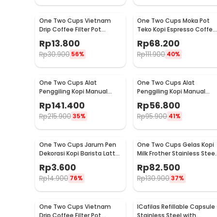
One Two Cups Vietnam
One Two Cups Moka Pot
Drip Coffee Filter Pot
Teko Kopi Espresso Coffee
Saringan Kopi 180ml 8Q -
Stovetop 4 Cup 200ml -
Rp
13.800
Rp
68.200
LC1
Z20
Rp
30.900
Rp
111.900
56%
40%
One Two Cups Alat
One Two Cups Alat
Penggiling Kopi Manual
Penggiling Kopi Manual
Coffee Grinder Wood 30g -
Coffee Grinder 160ml -
Rp
141.400
Rp
56.800
CW85532
CF012
Rp
215.900
Rp
95.900
35%
41%
One Two Cups Jarum Pen
One Two Cups Gelas Kopi
Dekorasi Kopi Barista Latte
Milk Frother Stainless Steel
Art Needle 13cm - F3F27
400ml - WZ0011
Rp
3.600
Rp
82.500
Rp
14.900
Rp
130.900
76%
37%
One Two Cups Vietnam
ICafilas Refillable Capsule
Drip Coffee Filter Pot
Stainless Steel with