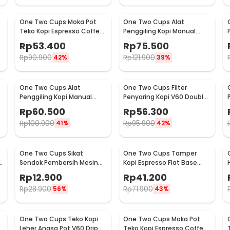
One Two Cups Moka Pot
One Two Cups Alat
Teko Kopi Espresso Coffee
Penggiling Kopi Manual
Stovetop 2 Cup 100ml -
Coffee Grinder Wood -
Rp
53.400
Rp
75.500
Z20
16290
Rp
90.900
Rp
121.900
42%
39%
One Two Cups Alat
One Two Cups Filter
Penggiling Kopi Manual
Penyaring Kopi V60 Double
Coffee Grinder Adjustable
Layer Coffee Filter - FS-40S
Rp
60.500
Rp
56.300
- RHNHA0176
Rp
100.900
Rp
95.900
41%
42%
One Two Cups Sikat
One Two Cups Tamper
Sendok Pembersih Mesin
Kopi Espresso Flat Base
Kopi Espresso 2in1 - 8809
Stainless Steel 51mm -
Rp
12.900
Rp
41.200
SS51
Rp
28.900
Rp
71.900
56%
43%
One Two Cups Teko Kopi
One Two Cups Moka Pot
Leher Angsa Pot V60 Drip
Teko Kopi Espresso Coffee