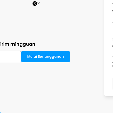
X
kirim mingguan
Mulai Berlangganan