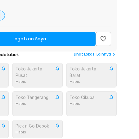
Ingatkan Saya
Lihat
Lokasi Lainnya
odetabek
Toko Jakarta
Toko Jakarta
Pusat
Barat
Habis
Habis
Toko Tangerang
Toko Cikupa
Habis
Habis
Pick n Go Depok
Habis