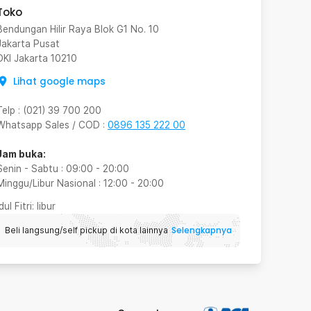
Toko
Bendungan Hilir Raya Blok G1 No. 10
Jakarta Pusat
DKI Jakarta
10210
Lihat google maps
Telp
:
(021) 39 700 200
Whatsapp Sales / COD
:
0896 135 222 00
Jam buka:
Senin - Sabtu
:
09:00
-
20:00
Minggu/Libur Nasional
:
12:00
-
20:00
Idul Fitri
: libur
Selengkapnya
Beli langsung/self pickup di kota lainnya