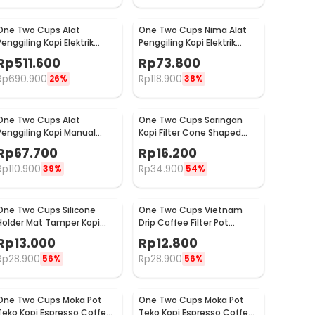
One Two Cups Alat
One Two Cups Nima Alat
Penggiling Kopi Elektrik
Penggiling Kopi Elektrik
Coffee Grinder Adjustable
Bumbu Coffee Grinder -
Rp
511.600
Rp
73.800
- 600N
NM-8300
Rp
690.900
Rp
118.900
26%
38%
One Two Cups Alat
One Two Cups Saringan
Penggiling Kopi Manual
Kopi Filter Cone Shaped
Coffee Grinder Adjustable
Coffee Dripper 1 PCS - K741
Rp
67.700
Rp
16.200
- CF4146
Rp
110.900
Rp
34.900
39%
54%
One Two Cups Silicone
One Two Cups Vietnam
Holder Mat Tamper Kopi
Drip Coffee Filter Pot
Espresso Barista - 0310
Saringan Kopi 124ml 7Q -
Rp
13.000
Rp
12.800
LC1
Rp
28.900
Rp
28.900
56%
56%
One Two Cups Moka Pot
One Two Cups Moka Pot
Teko Kopi Espresso Coffee
Teko Kopi Espresso Coffee