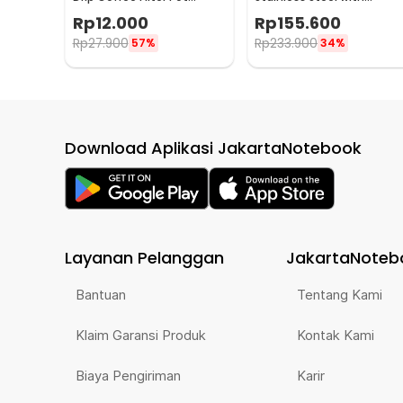
Saringan Kopi 114ml 6Q -
Tamper for Nespresso -
Rp
12.000
Rp
155.600
LC1
F456
Rp
27.900
Rp
233.900
57%
34%
Download Aplikasi JakartaNotebook
Layanan Pelanggan
JakartaNoteb
Bantuan
Tentang Kami
Klaim Garansi Produk
Kontak Kami
Biaya Pengiriman
Karir