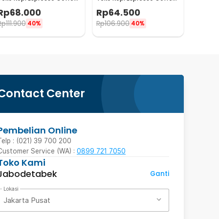
Maker Stovetop 4 Cup
Maker Stovetop 2 Cup
Rp
68.000
Rp
64.500
200ml - Z21
100ml - Z21
Rp
111.900
Rp
106.900
40%
40%
Contact Center
Pembelian Online
Telp : (021) 39 700 200
Customer Service (WA) :
0899 721 7050
Toko Kami
Jabodetabek
Ganti
Lokasi
Jakarta Pusat