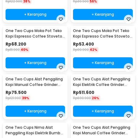
Rp
122.900
38%
Rp
30.900
56%
+ Keranjang
+ Keranjang
One Two Cups Moka Pot Teko
One Two Cups Moka Pot Teko
Kopi Espresso Coffee Stovetop
Kopi Espresso Coffee Stovetop
4 Cup 200ml - Z20
2 Cup 100ml - Z20
Rp
68.200
Rp
53.400
Rp
111.900
40%
Rp
90.900
42%
+ Keranjang
+ Keranjang
One Two Cups Alat Penggiling
One Two Cups Alat Penggiling
Kopi Manual Coffee Grinder
Kopi Elektrik Coffee Grinder
Wood - 16290
Adjustable - 600N
Rp
75.500
Rp
511.600
Rp
121.900
39%
Rp
690.900
26%
+ Keranjang
+ Keranjang
One Two Cups Nima Alat
One Two Cups Alat Penggiling
Penggiling Kopi Elektrik Bumbu
Kopi Manual Coffee Grinder