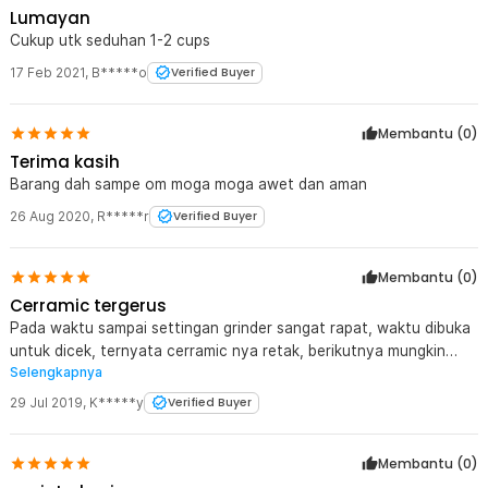
Lumayan
Cukup utk seduhan 1-2 cups
17 Feb 2021
,
B*****o
Verified Buyer
Membantu (
0
)
Terima kasih
Barang dah sampe om moga moga awet dan aman
26 Aug 2020
,
R*****r
Verified Buyer
Membantu (
0
)
Cerramic tergerus
Pada waktu sampai settingan grinder sangat rapat, waktu dibuka
untuk dicek, ternyata cerramic nya retak, berikutnya mungkin
Selengkapnya
quality control bisa lebih berhati2 dalam mensetting kerapatan
cerramic nya. Untuk alatnya masih dapat dipakai dan hasil gilingan
29 Jul 2019
,
K*****y
Verified Buyer
masih sangat baik untuk harga 50 rb an aja. Thanks jaknot, sukses
teruss
Membantu (
0
)