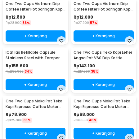
One Two Cups Vietnam Drip
One Two Cups Vietnam Drip
Coffee Filter Pot Saringan Kopi
Coffee Filter Pot Saringan Kopi
124ml 7Q - LC1
114ml 6Q - LC1
Rp
12.800
Rp
12.000
Rp
28.900
56%
Rp
27.900
57%
+ Keranjang
+ Keranjang
ICafilas Refillable Capsule
One Two Cups Teko Kopi Leher
Stainless Steel with Tamper
Angsa Pot V60 Drip Kettle
for Nespresso - F456
960ml - RF-15
Rp
155.600
Rp
143.100
Rp
233.900
34%
Rp
217.900
35%
+ Keranjang
+ Keranjang
One Two Cups Moka Pot Teko
One Two Cups Moka Pot Teko
Kopi Espresso Coffee Maker
Kopi Espresso Coffee Maker
Stovetop 6 Cup 300ml - Z21
Stovetop 4 Cup 200ml - Z21
Rp
78.900
Rp
68.000
Rp
125.900
38%
Rp
111.900
40%
+ Keranjang
+ Keranjang