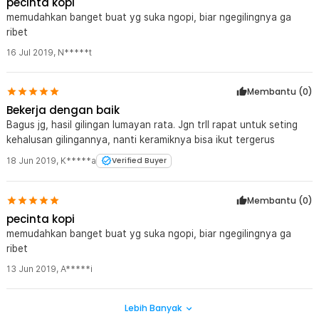
pecinta kopi
memudahkan banget buat yg suka ngopi, biar ngegilingnya ga
ribet
16 Jul 2019
,
N*****t
Membantu (
0
)
Bekerja dengan baik
Bagus jg, hasil gilingan lumayan rata. Jgn trll rapat untuk seting
kehalusan gilingannya, nanti keramiknya bisa ikut tergerus
18 Jun 2019
,
K*****a
Verified Buyer
Membantu (
0
)
pecinta kopi
memudahkan banget buat yg suka ngopi, biar ngegilingnya ga
ribet
13 Jun 2019
,
A*****i
Lebih Banyak