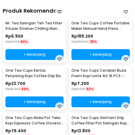
Produk Rekomendasi
Mr. Tea Saringan Teh Tea Filter
One Two Cups Coffee Portable
Infuser Strainer Chilling Man
Maker Manual Hand Press
Silicon - MR03
Espresso 300ml - T35066
Rp
6.900
Rp
189.200
Rp
18.900
64%
Rp
286.900
35%
+ Keranjang
+ Keranjang
One Two Cups Kertas
One Two Cups Cetakan Busa
Penyaring Kopi Coffee Drip Bag
Foam Kopi Latte Art 16 PCS -
Paper Filter 50PCS - T111
JJYE01
Rp
23.700
Rp
7.200
Rp
45.900
49%
Rp
18.900
62%
+ Keranjang
+ Keranjang
One Two Cups Moka Pot Teko
One Two Cups Vietnam Drip
Kopi Espresso Coffee Stovetop
Coffee Filter Pot Saringan Kopi
6 Cup 300ml - Z20
180ml 8Q - LC1
Rp
76.400
Rp
13.800