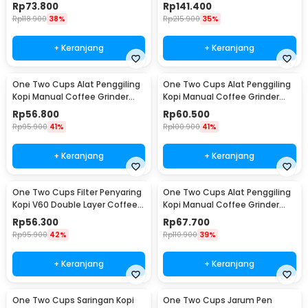
Coffee Grinder - NM-8300
Wood 30g - CW85532
Rp
73.800
Rp
141.400
Rp
118.900
38%
Rp
215.900
35%
+ Keranjang
+ Keranjang
One Two Cups Alat Penggiling
One Two Cups Alat Penggiling
Kopi Manual Coffee Grinder
Kopi Manual Coffee Grinder
160ml - CF012
Adjustable - RHNHA0176
Rp
56.800
Rp
60.500
Rp
95.900
41%
Rp
100.900
41%
+ Keranjang
+ Keranjang
One Two Cups Filter Penyaring
One Two Cups Alat Penggiling
Kopi V60 Double Layer Coffee
Kopi Manual Coffee Grinder
Filter - FS-40S
Adjustable - CF4146
Rp
56.300
Rp
67.700
Rp
95.900
42%
Rp
110.900
39%
+ Keranjang
+ Keranjang
One Two Cups Saringan Kopi
One Two Cups Jarum Pen