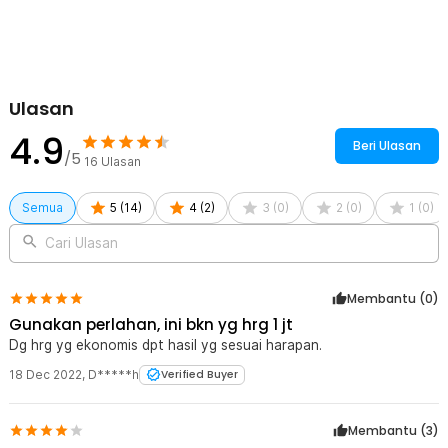
Ulasan
4.9
Beri Ulasan
/5
16
Ulasan
Semua
5
(
14
)
4
(
2
)
3
(
0
)
2
(
0
)
1
(
0
)
Cari Ulasan
Membantu (
0
)
Gunakan perlahan, ini bkn yg hrg 1 jt
Dg hrg yg ekonomis dpt hasil yg sesuai harapan.
18 Dec 2022
,
D*****h
Verified Buyer
Membantu (
3
)