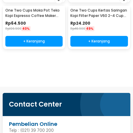
One Two Cups Moka Pot Teko
One Two Cups Kertas Saringan
Kopi Espresso Coffee Maker
Kopi Filter Paper V60 2-4 Cups
Stovetop 2 Cup 100ml - Z21
100 PCS - U02
Rp
64.500
Rp
24.200
Rp
106.900
40%
Rp
46.900
49%
+ Keranjang
+ Keranjang
Beli Sekarang
Contact Center
Pembelian Online
Telp : (021) 39 700 200