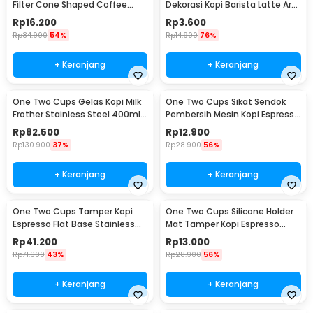
Filter Cone Shaped Coffee
Dekorasi Kopi Barista Latte Art
Dripper 1 PCS - K741
Needle 13cm - F3F27
Rp
16.200
Rp
3.600
Rp
34.900
54%
Rp
14.900
76%
+ Keranjang
+ Keranjang
One Two Cups Gelas Kopi Milk
One Two Cups Sikat Sendok
Frother Stainless Steel 400ml -
Pembersih Mesin Kopi Espresso
WZ0011
2in1 - 8809
Rp
82.500
Rp
12.900
Rp
130.900
37%
Rp
28.900
56%
+ Keranjang
+ Keranjang
One Two Cups Tamper Kopi
One Two Cups Silicone Holder
Espresso Flat Base Stainless
Mat Tamper Kopi Espresso
Steel 51mm - SS51
Barista - 0310
Rp
41.200
Rp
13.000
Rp
71.900
43%
Rp
28.900
56%
+ Keranjang
+ Keranjang