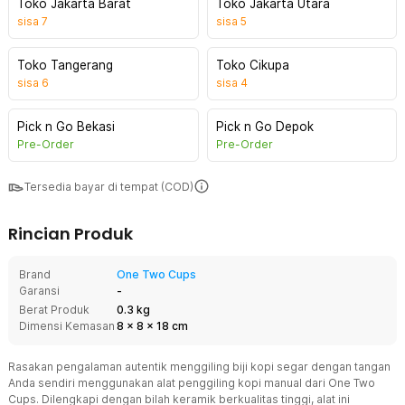
Toko Jakarta Barat
Toko Jakarta Utara
sisa
7
sisa
5
Toko Tangerang
Toko Cikupa
sisa
6
sisa
4
Pick n Go Bekasi
Pick n Go Depok
Pre-Order
Pre-Order
Tersedia bayar di tempat (COD)
Rincian Produk
Brand
One Two Cups
Garansi
-
Berat Produk
0.3 kg
Dimensi Kemasan
8
x
8
x
18
cm
Rasakan pengalaman autentik menggiling biji kopi segar dengan tangan
Anda sendiri menggunakan alat penggiling kopi manual dari One Two
Cups. Dilengkapi dengan bilah keramik berkualitas tinggi, alat ini