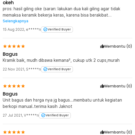
okeh
pros: hasil giling oke (saran: lakukan dua kali giling agar tidak
memaksa keramik bekerja keras, karena bisa berakibat
Selengkapnya
retak/pecah). Bahan stainless steel tahan karat. cons: jika diputar
terlalu rapat (setingan halus) keramik akan beradu (ditandai
15 Aug 2022
,
e*****n
Verified Buyer
dengan susahnya handle diputar). Bagian penampung hasil
gilingan tidak bisa menempel pada bagian penggiling, jadi jika
Membantu (
0
)
sedang menggiling dan bagian tsb digenggam, maka bagian
atas/bagian penggiling akan ikut berputar. Jadi kedua bagian tsb
Bagus
harus digenggam bersamaan.
Kramik baik, mudh dibawa kemana², cukup utk 2 cups,murah
22 Nov 2021
,
S*****n
Verified Buyer
Membantu (
0
)
Bagus
Unit bagus dan hsrga nya jg bagus....membatu untuk kegiatan
berkopi manual..terima kasih Jaknot
27 Jul 2021
,
V*****n
Verified Buyer
Membantu (
0
)