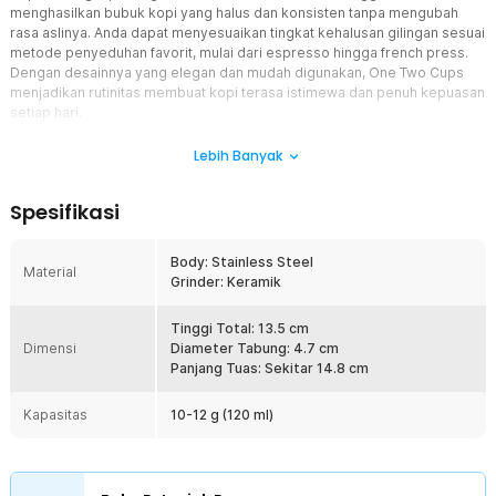
menghasilkan bubuk kopi yang halus dan konsisten tanpa mengubah
rasa aslinya. Anda dapat menyesuaikan tingkat kehalusan gilingan sesuai
metode penyeduhan favorit, mulai dari espresso hingga french press.
Dengan desainnya yang elegan dan mudah digunakan, One Two Cups
menjadikan rutinitas membuat kopi terasa istimewa dan penuh kepuasan
setiap hari.
Fitur
Lebih Banyak
Gilingan Halus dan Konsisten
Spesifikasi
Menggunakan keramik berkualitas tinggi yang mampu menggiling
biji kopi secara merata tanpa panas berlebih. Proses ini menjaga
aroma dan cita rasa kopi tetap alami. Cocok untuk penikmat kopi
Body: Stainless Steel
Material
yang mengutamakan kualitas rasa di setiap seduhan.
Grinder: Keramik
Pengaturan Tingkat Kehalusan
Tingkat kehalusan dapat diatur dengan mudah sesuai metode
Tinggi Total: 13.5 cm
Dimensi
seduh favorit Anda. Mulai dari espresso, pour over, moka pot,
Diameter Tabung: 4.7 cm
hingga french press dapat dilakukan dengan satu alat. Fleksibilitas
Panjang Tuas: Sekitar 14.8 cm
ini menjadikan grinder praktis untuk berbagai gaya brewing.
Kapasitas
10-12 g (120 ml)
Bodi Stainless Steel Kokoh
Material stainless steel membuat grinder lebih kuat, tahan karat,
dan awet digunakan dalam jangka panjang. Selain fungsional,
tampilannya juga terlihat premium dan modern. Ideal untuk