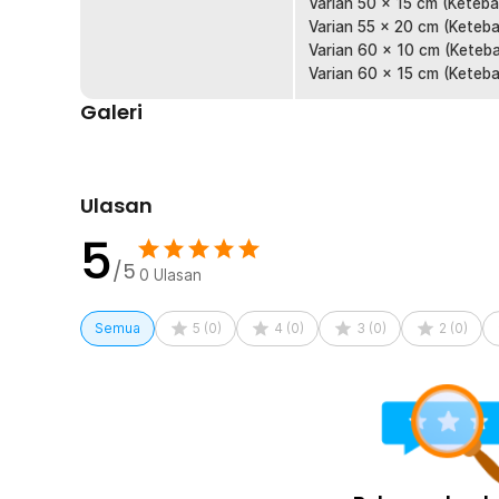
peralatan lainnya tetap stabil saat digunakan. Fitur in
Varian 50 x 15 cm (Keteba
saat bekerja dengan cepat tanpa khawatir peralatan mu
Varian 55 x 20 cm (Keteba
Varian 60 x 10 cm (Keteba
Matras PVC Berkualitas
Varian 60 x 15 cm (Keteba
Terbuat dari material PVC yang membuat bar mat ini me
Galeri
memudahkan penyimpanan maupun penggunaannya. Ukura
menampung berbagai peralatan dapur, kafe, atau bar.
Kelengkapan Produk
Ulasan
Rincian yang Anda dapatkan untuk pembelian produk ini
5
1 x One Two Cups Bar Mat Rubber Anti Slip Tatakan 
/5
0
Ulasan
Semua
5
(
0
)
4
(
0
)
3
(
0
)
2
(
0
)