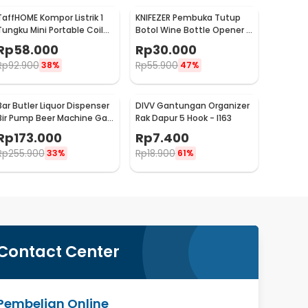
TaffHOME Kompor Listrik 1
KNIFEZER Pembuka Tutup
Tungku Mini Portable Coil
Botol Wine Bottle Opener -
Hot Plate 500W - C1-1000-
TYK-074B
Rp
58.000
Rp
30.000
03
Rp
92.900
Rp
55.900
38%
47%
Bar Butler Liquor Dispenser
DIVV Gantungan Organizer
Bir Pump Beer Machine Gas
Rak Dapur 5 Hook - I163
Station 900ml - P-36
Rp
173.000
Rp
7.400
Rp
255.900
Rp
18.900
33%
61%
Contact Center
Pembelian Online