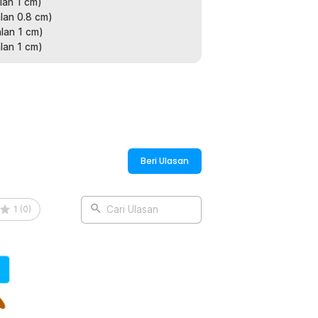
i sangat membantu bartender dan barista
lan 1 cm)
dah bergeser atau terjatuh.
lan 0.8 cm)
lan 1 cm)
lan 1 cm)
njadi lembut dan lentur sehingga
n bar mat juga bervariasi untuk
:
Gelas Alas Meja Barista - TY3
Beri Ulasan
1
(
0
)
Cari Ulasan