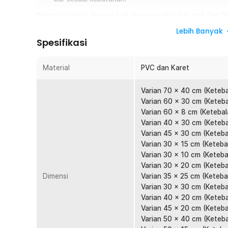
Keringkan gelas dengan baik menggunakan bar mat dari O
memberikan pilihan sistem drainase yang baik setelah gela
Lebih Banyak
membasahi meja. Permukaan yang bertekstur turut mencega
Spesifikasi
bisa meletakkan gelas di atasnya agar lebih mudah diambi
kafe, bar, atau rumah.
Material
PVC dan Karet
Fitur
Varian 70 x 40 cm (Keteb
Bantu Keringkan Gelas
Varian 60 x 30 cm (Keteb
Setelah dicuci, biasanya gelas masih menyisakan tetesa
Varian 60 x 8 cm (Ketebal
sisa air yang menetes sehingga gelas dapat mengerin
Varian 40 x 30 cm (Keteb
kelembapan. Sangat cocok digunakan oleh barista mau
Varian 45 x 30 cm (Keteba
area kerja dan mempercepat proses penyajian minuman
Varian 30 x 15 cm (Keteba
Varian 30 x 10 cm (Keteba
Jaga Meja Tetap Bersih
Varian 30 x 20 cm (Keteba
Tetesan air atau tumpahan bahan pembuat minuman mem
Dimensi
Varian 35 x 25 cm (Keteba
juga berfungsi sebagai alas meja. Anda bisa meletakka
Varian 30 x 30 cm (Keteba
menjaga meja dapur tetap bersih.
Varian 40 x 20 cm (Keteb
Aman Tanpa Bergeser
Varian 45 x 20 cm (Keteba
Permukaan bar mat dilengkapi tekstur anti-slip yang me
Varian 50 x 40 cm (Keteb