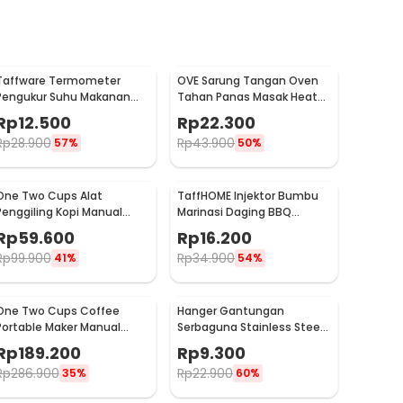
Taffware Termometer
OVE Sarung Tangan Oven
Pengukur Suhu Makanan
Tahan Panas Masak Heat
Digital Daging Kopi Susu -
Resistant Gloves - 540F
Rp
12.500
Rp
22.300
TP101
Rp
28.900
Rp
43.900
57%
50%
One Two Cups Alat
TaffHOME Injektor Bumbu
Penggiling Kopi Manual
Marinasi Daging BBQ
Coffee Grinder Portable -
Seasoning Injector - HC117
Rp
59.600
Rp
16.200
WFCG9800
Rp
99.900
Rp
34.900
41%
54%
One Two Cups Coffee
Hanger Gantungan
Portable Maker Manual
Serbaguna Stainless Steel
Hand Press Espresso 300ml
10 PCS - M127105
Rp
189.200
Rp
9.300
- T35066
Rp
286.900
Rp
22.900
35%
60%