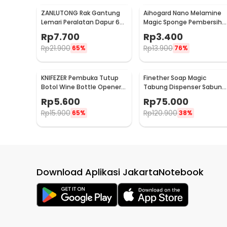
ZANLUTONG Rak Gantung
Aihogard Nano Melamine
Lemari Peralatan Dapur 6
Magic Sponge Pembersih
Hook Besi - 2137
Karat Besi - CW62
Rp
7.700
Rp
3.400
Rp
21.900
Rp
13.900
65%
76%
KNIFEZER Pembuka Tutup
Finether Soap Magic
Botol Wine Bottle Opener
Tabung Dispenser Sabun
Stainless Steel - WS01
Otomatis 400ml - AD-03
Rp
5.600
Rp
75.000
Rp
15.900
Rp
120.900
65%
38%
Download Aplikasi JakartaNotebook