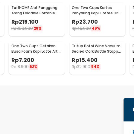
TaffHOME Alat Panggang
One Two Cups Kertas
Arang Foldable Portable
Penyaring Kopi Coffee Drip
BBQ Outdoor Grill Stove -
Bag Paper Filter 50PCS -
Rp
219.100
Rp
23.700
HWSK77
T111
Rp
300.900
Rp
45.900
28%
49%
One Two Cups Cetakan
Tutup Botol Wine Vacuum
Busa Foam Kopi Latte Art 16
Sealed Cork Bottle Stopper
PCS - JJYE01
Stainless Steel - G94529
Rp
7.200
Rp
15.400
Rp
18.900
Rp
32.900
62%
54%