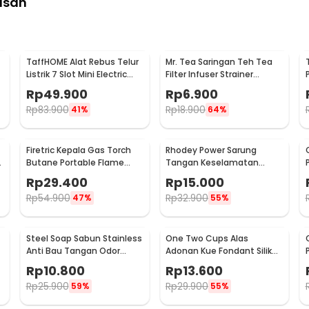
asan
TaffHOME Alat Rebus Telur
Mr. Tea Saringan Teh Tea
Listrik 7 Slot Mini Electric
Filter Infuser Strainer
Egg Cooker 350W - YS-203
Chilling Man Silicon - MR03
Rp
49.900
Rp
6.900
Rp
83.900
Rp
18.900
41%
64%
Firetric Kepala Gas Torch
Rhodey Power Sarung
6
Butane Portable Flame
Tangan Keselamatan
Gun Adjustable - 807
Tahan Goresan Pisau -
Rp
29.400
Rp
15.000
EN388
Rp
54.900
Rp
32.900
47%
55%
Steel Soap Sabun Stainless
One Two Cups Alas
Anti Bau Tangan Odor
Adonan Kue Fondant Silikon
Remove - HW071
Baking Mat Anti Slip -
Rp
10.800
Rp
13.600
JJ3873
Rp
25.900
Rp
29.900
59%
55%