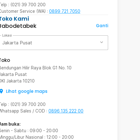
Telp : (021) 39 700 200
Customer Service (WA) :
0899 721 7050
Toko Kami
Jabodetabek
Ganti
Lokasi
Jakarta Pusat
Toko
Bendungan Hilir Raya Blok G1 No. 10
Jakarta Pusat
DKI Jakarta
10210
Lihat google maps
Telp
:
(021) 39 700 200
Whatsapp Sales / COD
:
0896 135 222 00
Jam buka:
Senin - Sabtu
:
09:00
-
20:00
Minggu/Libur Nasional
:
12:00
-
20:00