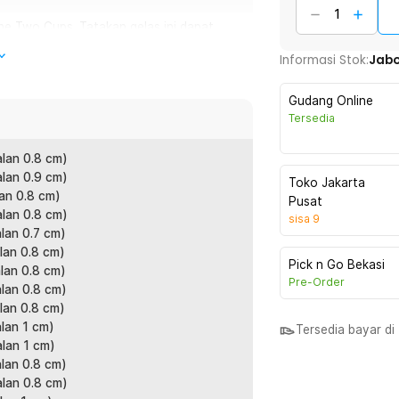
ne Two Cups. Tatakan gelas ini dapat
s dicuci, memastikan gelas kering tanpa
Informasi Stok:
Jab
h gelas tergelincir saat diletakkan. Anda
l saat diperlukan. Cocok untuk keperluan
Gudang Online
Tersedia
alan 0.8 cm)
alan 0.9 cm)
Toko Jakarta
n air. Bar mat ini membantu mengalirkan
an 0.8 cm)
Pusat
g dengan sempurna tanpa meninggalkan
alan 0.8 cm)
sisa
9
pun bartender untuk menjaga kebersihan
lan 0.7 cm)
.
lan 0.8 cm)
Pick n Go Bekasi
lan 0.8 cm)
Pre-Order
lan 0.8 cm)
buat meja tampak kotor. Bar mat ini
lan 0.8 cm)
nnya di bawah peralatan kafe untuk
lan 1 cm)
Tersedia bayar d
alan 1 cm)
lan 0.8 cm)
mbuat gelas, shaker, pitcher, dan
alan 0.8 cm)