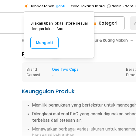
Jabodetabek
ganti
Toko Jakarta Utara
Toko Tangerang
Kategori
A
Silakan ubah lokasi store sesuai
Toko Cikupa
dengan lokasi Anda.
Pick n Go Jakarta Barat
Senin - J
Home Appliance
Perlengkapan Dapur & Ruang Makan
Mengerti
Pick n Go Bekasi
Senin - Jumat (08
Pick n Go Depok
Senin - Jumat (08
Rincian Produk
Toko Jakarta Pusat
Senin - Sabtu
Brand
One Two Cups
Berat
Toko Jakarta Barat
Senin - Sabtu
Garansi
-
Dime
Toko Jakarta Utara
Toko Tangerang
Keunggulan Produk
Toko Cikupa
Memiliki permukaan yang bertekstur untuk mencegah g
Pick n Go Jakarta Barat
Senin - J
Dilengkapi material PVC yang cocok digunakan sebaga
Pick n Go Bekasi
Senin - Jumat (08
terbebas dari tetesan air.
Pick n Go Depok
Senin - Jumat (08
Menawarkan berbagai variasi ukuran untuk menampun
bar sesuai kebutuhan.