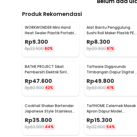
Belum ada ul
Produk Rekomendasi
WORKWONDER Mini Hand
Alat Bantu Penggulung
Heat Sealer Plastik Portable
Sushi Roll Maker Plastik PE
Baterai AA - LX2000A
22x20.5x0.1cm - E1119
Rp
9.300
Rp
8.300
Rp
22.900
Rp
20.900
60%
61%
BATHE PROJECT Sikat
Taffware Digipounds
Pembersih Elektrik 5in1
Timbangan Dapur Digital 
Magic Brush Rechargeable
Satuan 1kg 0.1g - i2000
Rp
47.600
Rp
49.800
- WQ8110
Rp
80.900
Rp
83.900
42%
41%
Cocktail Shaker Bartender
TaffHOME Celemek Masak
Japanese Style Stainless
Apron Dapur Model
Steel 200ml
Kantong Pola Spatula -
Rp
35.800
Rp
15.300
JJ41
Rp
63.900
Rp
32.900
44%
54%