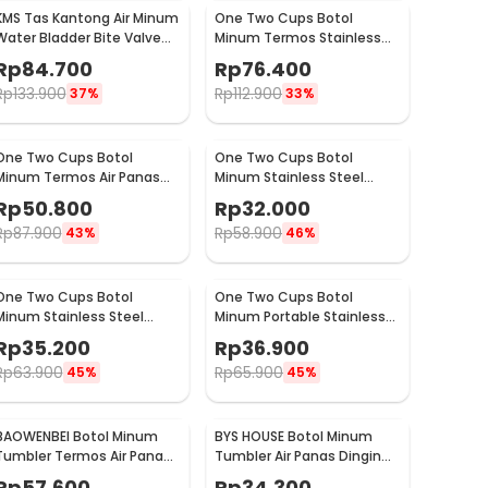
KMS Tas Kantong Air Minum
One Two Cups Botol
Water Bladder Bite Valve
Minum Termos Stainless
Hydration Bag 3L - BL018
Steel BPA Free 400ml -
Rp
84.700
Rp
76.400
K623
Rp
133.900
Rp
112.900
37%
33%
One Two Cups Botol
One Two Cups Botol
Minum Termos Air Panas
Minum Stainless Steel
Dingin with Cup Head
Portable with Carabiner
Rp
50.800
Rp
32.000
500ml - SUS304
750ml - GBD
Rp
87.900
Rp
58.900
43%
46%
One Two Cups Botol
One Two Cups Botol
Minum Stainless Steel
Minum Portable Stainless
Water Bottle 300ml -
Steel 750ml - YM006
Rp
35.200
Rp
36.900
YM006
Rp
63.900
Rp
65.900
45%
45%
BAOWENBEI Botol Minum
BYS HOUSE Botol Minum
Tumbler Termos Air Panas
Tumbler Air Panas Dingin
Dingin Stainless 500ml -
Stainless Steel 380ml -
Rp
57.600
Rp
34.300