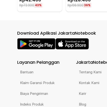
Rp
73.900
Rp
198.900
43%
36%
Download Aplikasi JakartaNotebook
Layanan Pelanggan
JakartaNoteb
Bantuan
Tentang Kami
Klaim Garansi Produk
Kontak Kami
Biaya Pengiriman
Karir
Indeks Produk
Blog