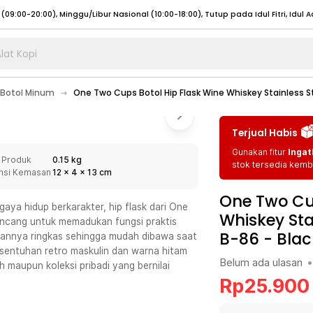
lat Kopi
umat (07:00 - 20:00), Sabtu - Minggu (08:00 - 20:00), Tutup pada Idul Fitri
Sele
Botol Minum
One Two Cups Botol Hip Flask Wine Whiskey Stainless St
:00 - 20:00), Sabtu - Minggu/ Libur Nasional (08:00 - 17:00)
Selengkapnya
:00 - 20:00), Sabtu - Minggu/ Libur Nasional (08:00 - 17:00)
Selengkapnya
Terjual Habis
 (09:00-20:00), Minggu/Libur Nasional (12:00-20:00), Tutup pada Idul Fitri
Sele
Gunakan fitur
Ingat
 Produk
0.15 kg
 (09:00-20:00), Minggu/Libur Nasional (12:00-20:00), Tutup pada Idul Fitri
Sele
stok tersedia kemba
nsi Kemasan
12
x
4
x
13
cm
One Two Cup
aya hidup berkarakter, hip flask dari One
Whiskey Sta
rancang untuk memadukan fungsi praktis
B-86
-
Blac
urannya ringkas sehingga mudah dibawa saat
umat (07:00 - 20:00), Sabtu - Minggu (08:00 - 20:00), Tutup pada Idul Fitri
Sele
 sentuhan retro maskulin dan warna hitam
Belum ada ulasan
•
ah maupun koleksi pribadi yang bernilai
:00 - 20:00), Sabtu - Minggu/ Libur Nasional (08:00 - 17:00)
Selengkapnya
Rp
25.900
:00 - 20:00), Sabtu - Minggu/ Libur Nasional (08:00 - 17:00)
Selengkapnya