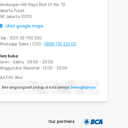
Bendungan Hilir Raya Blok G1 No. 10
Jakarta Pusat
DKI Jakarta
10210
Lihat google maps
Telp
:
(021) 39 700 200
Whatsapp Sales / COD
:
0896 135 222 00
Jam buka:
Senin - Sabtu
:
09:00
-
20:00
Minggu/Libur Nasional
:
12:00
-
20:00
Idul Fitri
: libur
Selengkapnya
Beli langsung/self pickup di kota lainnya
Our partners