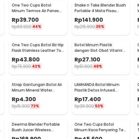
One Two Cups Botol
Shake n Take Blender Buah
Minum Termos Air Panas
Portable 4 Mata Pisau
Dingin Stainless Steel
500ml - VT-04
Rp
39.700
Rp
141.900
260ml - AQW575
Rp
69.900
Rp
215.900
44%
35%
One Two Cups Botol Bir Hip
Botol Minum Plastik
Flask Stainless Leather 7oz
dengan Slot Obat Vitamin
with Shot Glass
BPA Free 600ml - 830
Rp
43.800
Rp
27.100
Rp
75.900
Rp
51.900
43%
48%
Strap Gantungan Botol Air
LAMHANDA Botol Minum
Minum Mineral Water
Plastik Detox Infused
-
Bottle Belt Hanger - 3330
Water Bottle BPA Free 1L -
Rp
4.300
Rp
17.400
QWF236
Rp
15.900
Rp
36.900
73%
53%
Deerma Blender Portable
One Two Cups Botol
a
Buah Juicer Wireless
Minum Kaca Penyaring Teh
1500mAh 400ml - DEM-
Double Wall 230ml - X9001
Rp
169.900
Rp
45.600