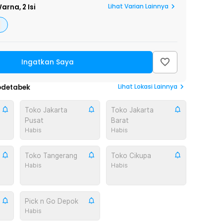
Lihat Varian Lainnya
arna,
2 Isi
Ingatkan Saya
Lihat
Lokasi Lainnya
odetabek
Toko Jakarta
Toko Jakarta
Pusat
Barat
Habis
Habis
Toko Tangerang
Toko Cikupa
Habis
Habis
Pick n Go Depok
Habis