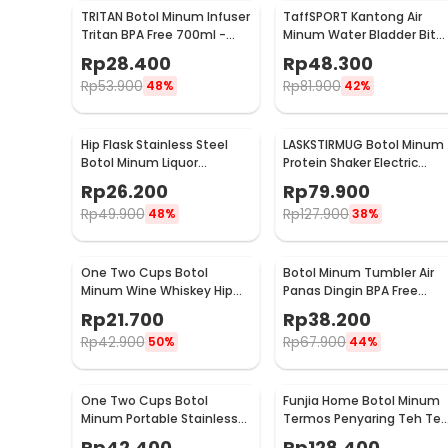
TRITAN Botol Minum Infuser
TaffSPORT Kantong Air
Tritan BPA Free 700ml -
Minum Water Bladder Bit
HS668
Valve Hydration Bag 2L -
Rp
28.400
Rp
48.300
SD16
Rp
53.900
Rp
81.900
48%
42%
Hip Flask Stainless Steel
LASKSTIRMUG Botol Minum
Botol Minum Liquor
Protein Shaker Electric
Whiskey Vintage 7oz Jack
Bottle BPA Free 480ml -
Rp
26.200
Rp
79.900
Daniel - H-7
1505
Rp
49.900
Rp
127.900
48%
38%
One Two Cups Botol
Botol Minum Tumbler Air
Minum Wine Whiskey Hip
Panas Dingin BPA Free
Flask 7oz - F0212
Stainless Steel 350ml - HS
Rp
21.700
Rp
38.200
6983
Rp
42.900
Rp
67.900
50%
44%
One Two Cups Botol
Funjia Home Botol Minum
Minum Portable Stainless
Termos Penyaring Teh Te
Steel 500ml - YM006
Infuser 520ml
Rp
42.400
Rp
128.400