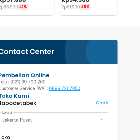
A1A0
TY204
Rp
96.900
Rp
61.900
41%
45%
Contact Center
Pembelian Online
Telp : (021) 39 700 200
Customer Service (WA) :
0899 721 7050
Toko Kami
Jabodetabek
Ganti
Lokasi
Jakarta Pusat
Toko