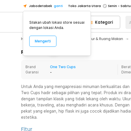
Jabodetabek
ganti
Toko Jakarta Utara
Toko Tangerang
Kategori
A
Silakan ubah lokasi store sesuai
Toko Cikupa
dengan lokasi Anda.
Pick n Go Jakarta Barat
Senin - J
Home Appliance
Perlengkapan Dapur & Ruang Makan
Mengerti
Pick n Go Bekasi
Senin - Jumat (08
Pick n Go Depok
Senin - Jumat (08
Rincian Produk
Toko Jakarta Pusat
Senin - Sabtu
Brand
One Two Cups
Berat
Toko Jakarta Barat
Senin - Sabtu
Garansi
-
Dime
Toko Jakarta Utara
Toko Tangerang
Untuk Anda yang mengapresiasi minuman berkualitas dan g
Two Cups hadir sebagai pilihan yang tepat. Produk ini di
Toko Cikupa
dengan tampilan klasik yang tidak lekang oleh waktu. Uk
Pick n Go Jakarta Barat
Senin - J
bekerja, traveling, atau menghadiri acara khusus. Dengan
pekat yang elegan, hip flask ini juga cocok dijadikan hadi
Pick n Go Bekasi
Senin - Jumat (08
estetika.
Pick n Go Depok
Senin - Jumat (08
Fitur