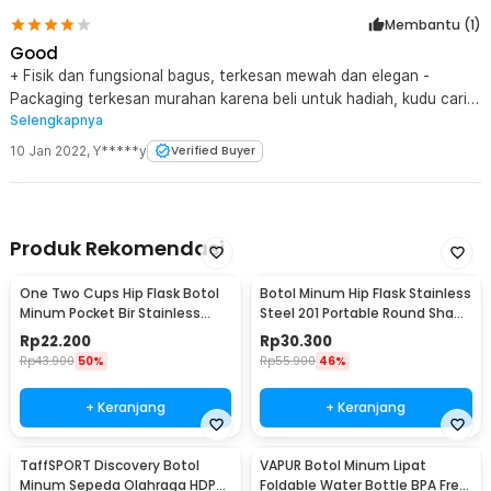
Membantu (
1
)
Good
+ Fisik dan fungsional bagus, terkesan mewah dan elegan -
Packaging terkesan murahan karena beli untuk hadiah, kudu cari
Selengkapnya
box baru yang sepadan dengan isinya
10 Jan 2022
,
Y*****y
Verified Buyer
Produk Rekomendasi
One Two Cups Hip Flask Botol
Botol Minum Hip Flask Stainless
Minum Pocket Bir Stainless
Steel 201 Portable Round Shape
Steel 201 8oz - MS351
150ml - B-5
Rp
22.200
Rp
30.300
Rp
43.900
50%
Rp
55.900
46%
+ Keranjang
+ Keranjang
TaffSPORT Discovery Botol
VAPUR Botol Minum Lipat
Minum Sepeda Olahraga HDPE
Foldable Water Bottle BPA Free