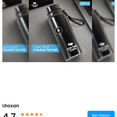
Kelengkapan Produk
Rincian yang Anda dapatkan untuk pembelian produk ini:
1 x One Two Cups Botol Minum Termos Air Panas Dingin
Stainless Steel - HD-688
Ulasan
4.7
Beri Ulasan