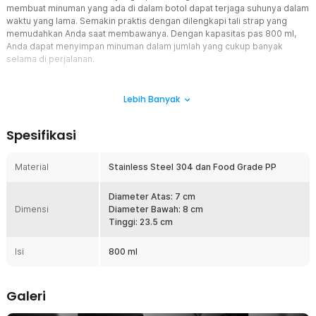
membuat minuman yang ada di dalam botol dapat terjaga suhunya dalam
waktu yang lama. Semakin praktis dengan dilengkapi tali strap yang
memudahkan Anda saat membawanya. Dengan kapasitas pas 800 ml,
Anda dapat menyimpan minuman dalam jumlah yang cukup banyak
selama di perjalanan.
Fitur
Lebih Banyak
Menjaga Temperatur Minuman
Botol ini dapat menjaga suhu minuman agar tetap panas atau tetap
Spesifikasi
dingin berkat metode insulasi pada bagian dalam termos. Dengan
begitu, kopi favorit akan tetap panas dan nikmat diminum kapan pun
dibutuhkan.
Material
Stainless Steel 304 dan Food Grade PP
Desain Keren
Botol minum ini hadir dengan bentuk yang sporty dan tangguh,
Diameter Atas: 7 cm
Dimensi
cocok digunakan sebagai botol minum saat berolahraga. Anda juga
Diameter Bawah: 8 cm
bisa menggunakan botol minum ini sebagai botol harian untuk
Tinggi: 23.5 cm
menemani aktivitas.
Isi
800 ml
Hemat Penggunaan Plastik
Menggunakan botol sendiri tentunya dapat lebih menghemat
pengeluaran karena Anda tidak perlu sering ke minimarket hanya
Galeri
sekedar membeli minuman. Menggunakan botol juga berarti turut
berpartisipasi untuk menjaga lingkungan dari sampah botol plastik.