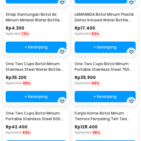
Strap Gantungan Botol Air
LAMHANDA Botol Minum Plastik
Minum Mineral Water Bottle
Detox Infused Water Bottle
Belt Hanger - 3330
BPA Free 1L - QWF236
Rp
4.300
Rp
17.400
Rp
15.900
73%
Rp
36.900
53%
+ Keranjang
+ Keranjang
One Two Cups Botol Minum
One Two Cups Botol Minum
Stainless Steel Water Bottle
Portable Stainless Steel 750ml
300ml - YM006
- YM006
Rp
35.200
Rp
36.900
Rp
63.900
45%
Rp
65.900
45%
+ Keranjang
+ Keranjang
One Two Cups Botol Minum
Funjia Home Botol Minum
Portable Stainless Steel 500ml
Termos Penyaring Teh Tea
- YM006
Infuser 520ml
Rp
42.400
Rp
128.400
Rp
73.900
43%
Rp
198.900
36%