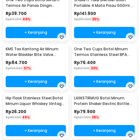
Termos Air Panas Dingin
Portable 4 Mata Pisau 500ml -
Stainless Steel 260ml -
VT-04
Rp
39.700
Rp
141.900
AQW575
Rp
69.900
44%
Rp
215.900
35%
+ Keranjang
+ Keranjang
KMS Tas Kantong Air Minum
One Two Cups Botol Minum
Water Bladder Bite Valve
Termos Stainless Steel BPA
Hydration Bag 3L - BL018
Free 400ml - K623
Rp
84.700
Rp
76.400
Rp
133.900
37%
Rp
112.900
33%
+ Keranjang
+ Keranjang
Hip Flask Stainless Steel Botol
LASKSTIRMUG Botol Minum
Minum Liquor Whiskey Vintage
Protein Shaker Electric Bottle
7oz Jack Daniel - H-7
BPA Free 480ml - 1505
Rp
26.200
Rp
79.900
Rp
49.900
48%
Rp
127.900
38%
+ Keranjang
+ Keranjang