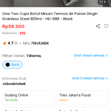
1 / 9
One Two Cups Botol Minum Termos Air Panas Dingin
Stainless Steel 800ml - HD-688
-
Black
Rp
59.300
Rp
99.900
41
%
•
SKU
7RHA9IBK
4.7
(
3
)
Lihat Varian Lainnya
Pilihan Varian:
1
Warna,
Black
Lihat
3
Lokasi Lainnya
Informasi Stok:
Jabodetabek
Gudang Online
Toko Jakarta Pusat
Tersedia
sisa
2