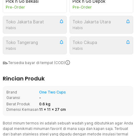
Pick n Go Bekasi
Pick n Go Depok
Pre-Order
Pre-Order
Toko Jakarta Barat
Toko Jakarta Utara
Habis
Habis
Toko Tangerang
Toko Cikupa
Habis
Habis
Tersedia bayar di tempat (COD)
Rincian Produk
Brand
One Two Cups
Garansi
-
Berat Produk
0.6 kg
Dimensi Kemasan
11
x
11
x
27
cm
Botol minum termos ini adalah sebuah wadah yang dibutuhkan agar Anda
dapat menikmati minuman favorit di mana saja dan kapan saja. Terbuat
dari bahan stainless steel yang dipadu dengan metode insulasi termal