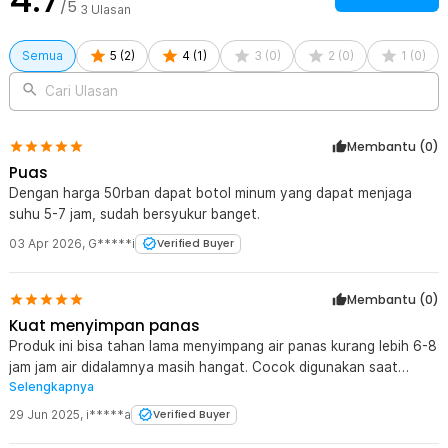
/5
3
Ulasan
Semua
5
(
2
)
4
(
1
)
3
(
0
)
2
(
0
)
1
(
0
)
Cari Ulasan
Membantu (
0
)
Puas
Dengan harga 50rban dapat botol minum yang dapat menjaga
suhu 5-7 jam, sudah bersyukur banget.
03 Apr 2026
,
G*****i
Verified Buyer
Membantu (
0
)
Kuat menyimpan panas
Produk ini bisa tahan lama menyimpang air panas kurang lebih 6-8
jam jam air didalamnya masih hangat. Cocok digunakan saat
Selengkapnya
bepergian. bahan metal kuat dan aman
29 Jun 2025
,
i*****a
Verified Buyer