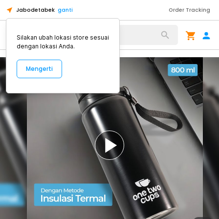
Jabodetabek
ganti
Order Tracking
Alat Kopi
Silakan ubah lokasi store sesuai
dengan lokasi Anda.
Mengerti