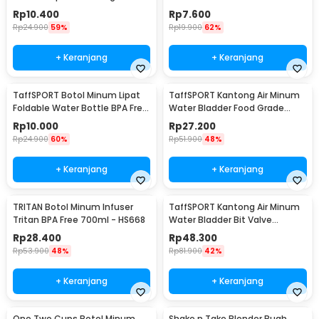
Dust Cover 650ml - 3026
Karabiner 500ml - V5
Rp
10.400
Rp
7.600
Rp
24.900
59%
Rp
19.900
62%
+ Keranjang
+ Keranjang
TaffSPORT Botol Minum Lipat
TaffSPORT Kantong Air Minum
Foldable Water Bottle BPA Free
Water Bladder Food Grade
700ml - S29
Hydration Bag 2L - SD16
Rp
10.000
Rp
27.200
Rp
24.900
60%
Rp
51.900
48%
+ Keranjang
+ Keranjang
TRITAN Botol Minum Infuser
TaffSPORT Kantong Air Minum
Tritan BPA Free 700ml - HS668
Water Bladder Bit Valve
Hydration Bag 2L - SD16
Rp
28.400
Rp
48.300
Rp
53.900
48%
Rp
81.900
42%
+ Keranjang
+ Keranjang
One Two Cups Botol Minum
Shake n Take Blender Buah