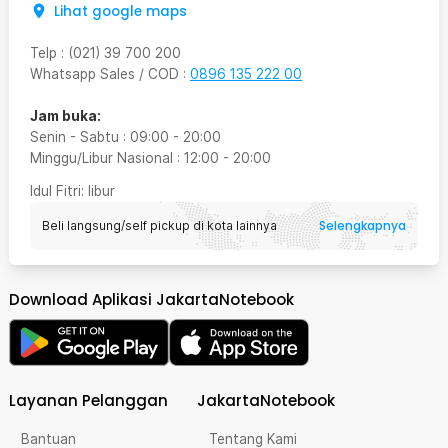
Lihat google maps
Telp
:
(021) 39 700 200
Whatsapp Sales / COD
:
0896 135 222 00
Jam buka:
Senin - Sabtu
:
09:00
-
20:00
Minggu/Libur Nasional
:
12:00
-
20:00
Idul Fitri
: libur
Selengkapnya
Beli langsung/self pickup di kota lainnya
Download Aplikasi JakartaNotebook
Layanan Pelanggan
JakartaNotebook
Bantuan
Tentang Kami