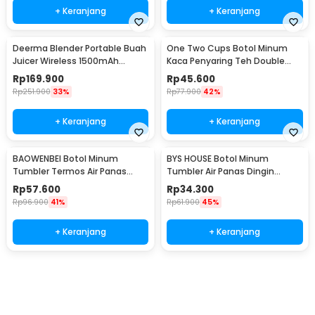
+ Keranjang
+ Keranjang
Deerma Blender Portable Buah
One Two Cups Botol Minum
Juicer Wireless 1500mAh
Kaca Penyaring Teh Double
400ml - DEM-NU05
Wall 230ml - X9001
Rp
169.900
Rp
45.600
Rp
251.900
33%
Rp
77.900
42%
+ Keranjang
+ Keranjang
BAOWENBEI Botol Minum
BYS HOUSE Botol Minum
Tumbler Termos Air Panas
Tumbler Air Panas Dingin
Dingin Stainless 500ml - A1A0
Stainless Steel 380ml - TY204
Rp
57.600
Rp
34.300
Rp
96.900
41%
Rp
61.900
45%
+ Keranjang
+ Keranjang
Beli Sekarang