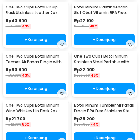
One Two Cups Botol Bir Hip
Botol Minum Plastik dengan
Flask Stainless Leather 7oz
Slot Obat Vitamin BPA Free
with Shot Glass
600ml - 830
Rp
43.800
Rp
27.100
Rp
75.900
43%
Rp
51.900
48%
+ Keranjang
+ Keranjang
One Two Cups Botol Minum
One Two Cups Botol Minum
Termos Air Panas Dingin with
Stainless Steel Portable with
Cup Head 500ml - SUS304
Carabiner 750ml - GBD
Rp
50.800
Rp
32.000
Rp
87.900
43%
Rp
58.900
46%
+ Keranjang
+ Keranjang
One Two Cups Botol Minum
Botol Minum Tumbler Air Panas
Wine Whiskey Hip Flask 7oz -
Dingin BPA Free Stainless Steel
F0212
350ml - HS-6983
Rp
21.700
Rp
38.200
Rp
42.900
50%
Rp
67.900
44%
+ Keranjang
+ Keranjang