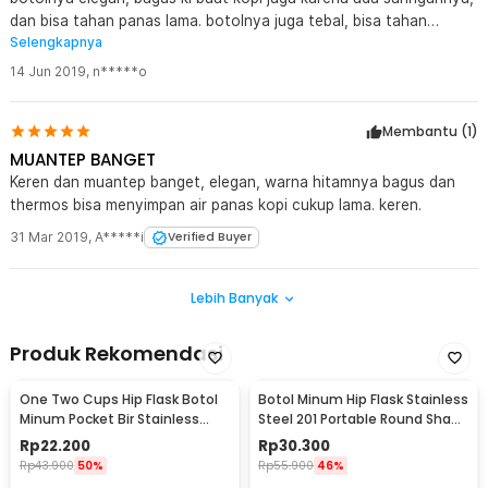
dan bisa tahan panas lama. botolnya juga tebal, bisa tahan
Selengkapnya
bantingan. awet jadinya. kl buat jalan2 harus dibawa botol ini !!
14 Jun 2019
,
n*****o
Membantu (
1
)
MUANTEP BANGET
Keren dan muantep banget, elegan, warna hitamnya bagus dan
thermos bisa menyimpan air panas kopi cukup lama. keren.
31 Mar 2019
,
A*****i
Verified Buyer
Lebih Banyak
Produk Rekomendasi
One Two Cups Hip Flask Botol
Botol Minum Hip Flask Stainless
Minum Pocket Bir Stainless
Steel 201 Portable Round Shape
Steel 201 8oz - MS351
150ml - B-5
Rp
22.200
Rp
30.300
Rp
43.900
50%
Rp
55.900
46%