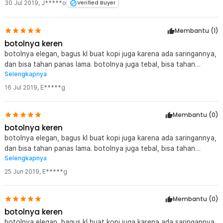
30 Jul 2019
,
J*****o
Verified Buyer
Membantu (
1
)
botolnya keren
botolnya elegan, bagus kl buat kopi juga karena ada saringannya,
dan bisa tahan panas lama. botolnya juga tebal, bisa tahan
Selengkapnya
bantingan. awet jadinya. kl buat jalan2 harus dibawa botol ini !!
16 Jul 2019
,
E*****g
Membantu (
0
)
botolnya keren
botolnya elegan, bagus kl buat kopi juga karena ada saringannya,
dan bisa tahan panas lama. botolnya juga tebal, bisa tahan
Selengkapnya
bantingan. awet jadinya. kl buat jalan2 harus dibawa botol ini !!
25 Jun 2019
,
E*****g
Membantu (
0
)
botolnya keren
botolnya elegan, bagus kl buat kopi juga karena ada saringannya,