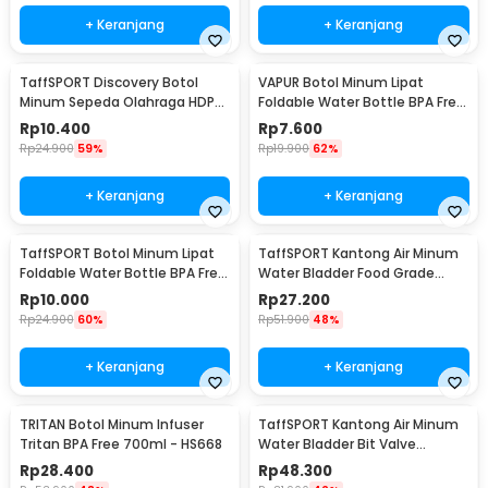
+ Keranjang
+ Keranjang
TaffSPORT Discovery Botol
VAPUR Botol Minum Lipat
Minum Sepeda Olahraga HDPE
Foldable Water Bottle BPA Free
Dust Cover 650ml - 3026
Karabiner 500ml - V5
Rp
10.400
Rp
7.600
Rp
24.900
59%
Rp
19.900
62%
+ Keranjang
+ Keranjang
TaffSPORT Botol Minum Lipat
TaffSPORT Kantong Air Minum
Foldable Water Bottle BPA Free
Water Bladder Food Grade
700ml - S29
Hydration Bag 2L - SD16
Rp
10.000
Rp
27.200
Rp
24.900
60%
Rp
51.900
48%
+ Keranjang
+ Keranjang
TRITAN Botol Minum Infuser
TaffSPORT Kantong Air Minum
Tritan BPA Free 700ml - HS668
Water Bladder Bit Valve
Hydration Bag 2L - SD16
Rp
28.400
Rp
48.300