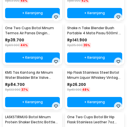
Rp
53.900
48%
Rp
81.900
42%
+ Keranjang
+ Keranjang
One Two Cups Botol Minum
Shake n Take Blender Buah
Termos Air Panas Dingin
Portable 4 Mata Pisau 500ml -
Stainless Steel 260ml -
VT-04
Rp
39.700
Rp
141.900
AQW575
Rp
69.900
44%
Rp
215.900
35%
+ Keranjang
+ Keranjang
KMS Tas Kantong Air Minum
Hip Flask Stainless Steel Botol
Water Bladder Bite Valve
Minum Liquor Whiskey Vintage
Hydration Bag 3L - BL018
7oz Jack Daniel - H-7
Rp
84.700
Rp
26.200
Rp
133.900
37%
Rp
49.900
48%
+ Keranjang
+ Keranjang
LASKSTIRMUG Botol Minum
One Two Cups Botol Bir Hip
Protein Shaker Electric Bottle
Flask Stainless Leather 7oz