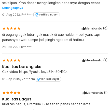
sekalipun. Krna dapat menghilangkan panasnya dengan cepat.
Selengkapnya
Panas bakal tembus dan cepat hilang.
01 Aug 2022
,
F*****n
Verified Buyer
Membantu (
0
)
di pegang agak lebar. gak masuk di cup holder mobil yaris.tapi
panasnya awet sampe jadi pingin ngadem di hatimu
24 Feb 2021
,
R*****i
Membantu (
2
)
Kualitas barang oke
Cek video https://youtu.be/a8IHn50-RGk
01 Sep 2019
,
V*****m
Verified Buyer
Membantu (
1
)
Kualitas Bagus
Kualitas bagus, Premium. Bisa tahan panas sangat lama.