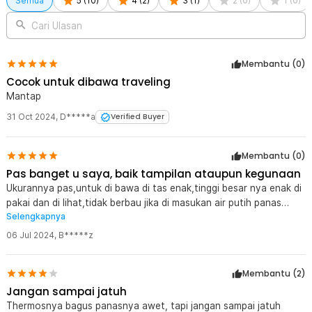
Semua
5
(
10
)
4
(
2
)
3
(
1
)
2
(
0
)
1
(
0
)
Cari Ulasan
Membantu (
0
)
Cocok untuk dibawa traveling
Mantap
31 Oct 2024
,
D*****a
Verified Buyer
Membantu (
0
)
Pas banget u saya, baik tampilan ataupun kegunaan
Ukurannya pas,untuk di bawa di tas enak,tinggi besar nya enak di
pakai dan di lihat,tidak berbau jika di masukan air putih panas
Selengkapnya
??????
06 Jul 2024
,
B*****z
Membantu (
2
)
Jangan sampai jatuh
Thermosnya bagus panasnya awet, tapi jangan sampai jatuh