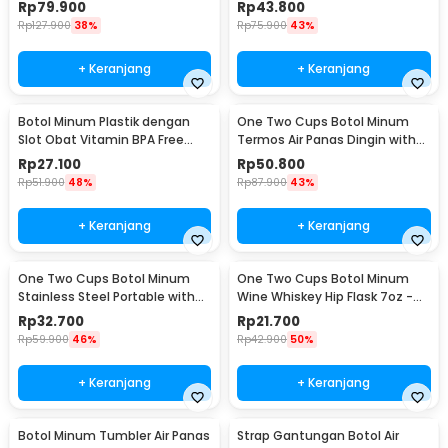
BPA Free 480ml - 1505
with Shot Glass
Rp
79.900
Rp
43.800
Rp
127.900
38%
Rp
75.900
43%
+ Keranjang
+ Keranjang
Botol Minum Plastik dengan
One Two Cups Botol Minum
Slot Obat Vitamin BPA Free
Termos Air Panas Dingin with
600ml - 830
Cup Head 500ml - SUS304
Rp
27.100
Rp
50.800
Rp
51.900
48%
Rp
87.900
43%
+ Keranjang
+ Keranjang
One Two Cups Botol Minum
One Two Cups Botol Minum
Stainless Steel Portable with
Wine Whiskey Hip Flask 7oz -
Carabiner 750ml - GBD
F0212
Rp
32.700
Rp
21.700
Rp
59.900
46%
Rp
42.900
50%
+ Keranjang
+ Keranjang
Botol Minum Tumbler Air Panas
Strap Gantungan Botol Air