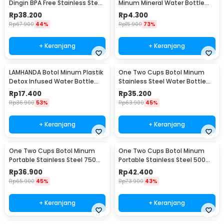
Dingin BPA Free Stainless Steel
Minum Mineral Water Bottle
350ml - HS-6983
Belt Hanger - 3330
Rp
38.200
Rp
4.300
Rp
67.900
44%
Rp
15.900
73%
+ Keranjang
+ Keranjang
LAMHANDA Botol Minum Plastik
One Two Cups Botol Minum
Detox Infused Water Bottle
Stainless Steel Water Bottle
BPA Free 1L - QWF236
300ml - YM006
Rp
17.400
Rp
35.200
Rp
36.900
53%
Rp
63.900
45%
+ Keranjang
+ Keranjang
One Two Cups Botol Minum
One Two Cups Botol Minum
Portable Stainless Steel 750ml
Portable Stainless Steel 500ml
- YM006
- YM006
Rp
36.900
Rp
42.400
Rp
65.900
45%
Rp
73.900
43%
+ Keranjang
+ Keranjang