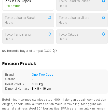
Pick n Go Depok
Toko Jakarta Pusat
Pre-Order
Habis
Toko Jakarta Barat
Toko Jakarta Utara
Habis
Habis
Toko Tangerang
Toko Cikupa
Habis
Habis
Tersedia bayar di tempat (COD)
Rincian Produk
Brand
One Two Cups
Garansi
-
Berat Produk
0.35 kg
Dimensi Kemasan
8
x
8
x
16
cm
Botol minum termos stainless steel 400 ml dengan desain compact dan
elegan, cocok untuk aktivitas harian maupun traveling. Menggunakan
material stainless steel 304 berkualitas, BPA free, aman untuk minuman