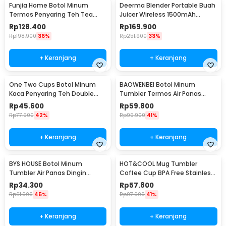
Funjia Home Botol Minum
Deerma Blender Portable Buah
Termos Penyaring Teh Tea
Juicer Wireless 1500mAh
Infuser 520ml
400ml - DEM-NU05
Rp
128.400
Rp
169.900
Rp
198.900
36%
Rp
251.900
33%
+ Keranjang
+ Keranjang
One Two Cups Botol Minum
BAOWENBEI Botol Minum
Kaca Penyaring Teh Double
Tumbler Termos Air Panas
Wall 230ml - X9001
Dingin Stainless 500ml - A1A0
Rp
45.600
Rp
59.800
Rp
77.900
42%
Rp
99.900
41%
+ Keranjang
+ Keranjang
BYS HOUSE Botol Minum
HOT&COOL Mug Tumbler
Tumbler Air Panas Dingin
Coffee Cup BPA Free Stainless
Stainless Steel 380ml - TY204
Steel 350ml - HC300
Rp
34.300
Rp
57.800
Rp
61.900
45%
Rp
97.900
41%
+ Keranjang
+ Keranjang