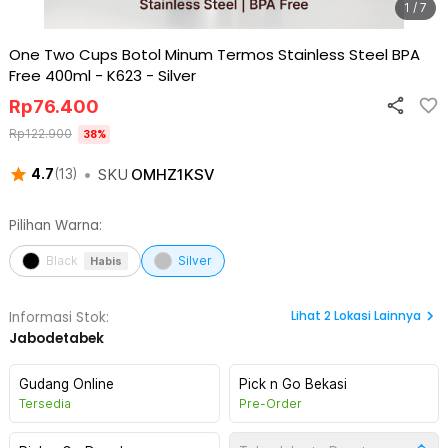
1 / 7
One Two Cups Botol Minum Termos Stainless Steel BPA
Free 400ml - K623
-
Silver
Rp
76.400
Rp
122.900
38
%
•
SKU
OMHZ1KSV
4.7
(
13
)
Pilihan Warna:
Black
Silver
Habis
Lihat
2
Lokasi Lainnya
Informasi Stok:
Jabodetabek
Gudang Online
Pick n Go Bekasi
Tersedia
Pre-Order