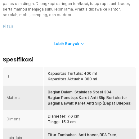
panas dan dingin. Dilengkapi saringan teh/kopi, tutup rapat anti bocor,
serta mampu menjaga suhu lebih lama. Praktis dibawa ke kantor,
sekolah, mobil, camping, dan outdoor.
Fitur
Menjaga Suhu Panas dan Dingin Lebih Lama
Lebih Banyak
Botol menggunakan lapisan insulasi stainless steel yang membantu
mempertahankan suhu minuman lebih lama. Minuman panas dapat
bertahan sekitar 8 jam dan minuman dingin hingga 24 jam
Spesifikasi
(tergantung kondisi penggunaan). Cocok untuk kopi, teh, air es, dan
minuman harian lainnya.
Kapasitas Tertulis: 400 ml
Material Stainless Steel 304 Berkualitas
Isi
Kapasitas Aktual: ± 380 ml
Bagian bodi terbuat dari stainless steel 304 yang dikenal tahan
karat dan awet digunakan jangka panjang. Material ini aman untuk
minuman panas maupun dingin. Tidak mudah menyerap bau
Bagian Dalam: Stainless Steel 304
Material
sehingga rasa minuman tetap terjaga.
Bagian Penutup: Karet Anti Slip Bertekstur
Bagian Bawah: Karet Anti Slip (Dapat Dilepas)
BPA Free dan Aman Digunakan
Botol dirancang menggunakan material bebas BPA sehingga lebih
Diameter: 7.6 cm
aman untuk penggunaan harian. Cocok dipakai oleh dewasa
Dimensi
Tinggi: 15.3 cm
maupun remaja. Memberikan rasa tenang saat digunakan untuk
minuman sehari-hari.
Fitur Tambahan: Anti bocor, BPA Free,
Dilengkapi Saringan Teh / Kopi
Lain-lain