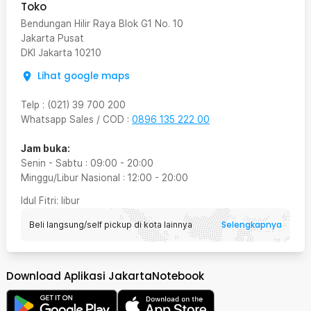
Toko
Bendungan Hilir Raya Blok G1 No. 10
Jakarta Pusat
DKI Jakarta
10210
Lihat google maps
Telp
:
(021) 39 700 200
Whatsapp Sales / COD
:
0896 135 222 00
Jam buka:
Senin - Sabtu
:
09:00
-
20:00
Minggu/Libur Nasional
:
12:00
-
20:00
Idul Fitri
: libur
Selengkapnya
Beli langsung/self pickup di kota lainnya
Download Aplikasi JakartaNotebook