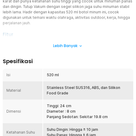
karat dan punya ketahanan suhu tinggi yang cocok untuk minuman panas
dan dingin. Tutup Vakum dengan segel silikon jaga suhu minuman stabil
lebih lama. Hadir dengan kapasitas 520 ml botol minum ini, cocok
digunakan untuk temani waktu olahraga, aktivitas outdoor, kerja, hingga
perjalanan jauh.
Fitur
Anti Karat dan Higienis
Lebih Banyak
Terbuat dari stainless steel 316, botol minum ini anti karat sehingga
aman untuk menyimpan minuman panas dan dingin. Lebih higienis
Spesifikasi
dengan permukaan tanpa pori sehingga tidak menyerap bau.
Nikmati Minuman Lebih Bersih
Isi
520 ml
Tak ada lagi ampas minuman yang mengganggu. Botol minum ini
dilengkapi saringan silikon untuk menyarinng teh atau potongan
buah. Kini Anda dapat menikmati teh dan minuman lainnya tanpa
Stainless Steel SUS316, ABS, dan Silikon
Material
ampas.
Food Grade
Sesuaikan Cara Minum
Tinggi: 24 cm
Dilengkapi sedotan, kini Anda bisa memilih car aminum sesuai
Dimensi
Diameter : 8 cm
selera. Gunakan sedotan yang praktis atau langsung dari nozzle
Panjang Sedotan: Sekitar 19.8 cm
untuk hilangkan haus lebih cepat.
Jaga Suhu Tetap Stabil
Suhu Dingin: Hingga ± 10 jam
Ketahanan Suhu
Hadir dengan teknologi insulasi, botol minum ini jaga suhu minuman
Suhu Panas: Hingga ± 6 jam