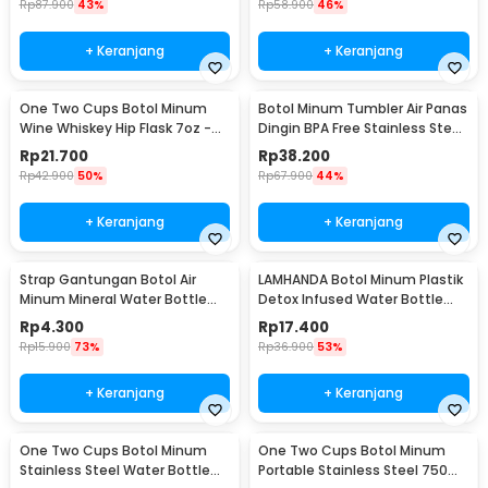
Rp
87.900
43%
Rp
58.900
46%
+ Keranjang
+ Keranjang
One Two Cups Botol Minum
Botol Minum Tumbler Air Panas
Wine Whiskey Hip Flask 7oz -
Dingin BPA Free Stainless Steel
F0212
350ml - HS-6983
Rp
21.700
Rp
38.200
Rp
42.900
50%
Rp
67.900
44%
+ Keranjang
+ Keranjang
Strap Gantungan Botol Air
LAMHANDA Botol Minum Plastik
Minum Mineral Water Bottle
Detox Infused Water Bottle
Belt Hanger - 3330
BPA Free 1L - QWF236
Rp
4.300
Rp
17.400
Rp
15.900
73%
Rp
36.900
53%
+ Keranjang
+ Keranjang
One Two Cups Botol Minum
One Two Cups Botol Minum
Stainless Steel Water Bottle
Portable Stainless Steel 750ml