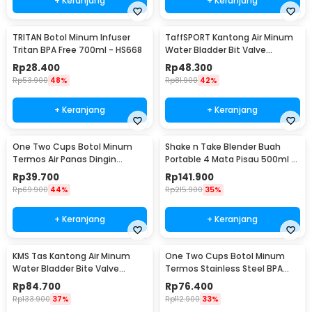
+ Keranjang
+ Keranjang
TRITAN Botol Minum Infuser
TaffSPORT Kantong Air Minum
Tritan BPA Free 700ml - HS668
Water Bladder Bit Valve
Hydration Bag 2L - SD16
Rp
28.400
Rp
48.300
Rp
53.900
48%
Rp
81.900
42%
+ Keranjang
+ Keranjang
One Two Cups Botol Minum
Shake n Take Blender Buah
Termos Air Panas Dingin
Portable 4 Mata Pisau 500ml -
Stainless Steel 260ml -
VT-04
Rp
39.700
Rp
141.900
AQW575
Rp
69.900
44%
Rp
215.900
35%
+ Keranjang
+ Keranjang
KMS Tas Kantong Air Minum
One Two Cups Botol Minum
Water Bladder Bite Valve
Termos Stainless Steel BPA
Hydration Bag 3L - BL018
Free 400ml - K623
Rp
84.700
Rp
76.400
Rp
133.900
37%
Rp
112.900
33%