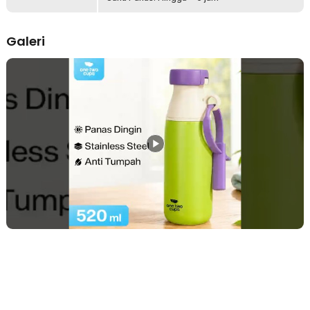
agar tetap stabil. Lapisan khusus cegah suhu panas atau dingin dari
minuman menguap. Kini Anda bisa menikmati minuman hangat dan
dingin kapan saja.
Galeri
Kelengkapan Produk
Rincian yang Anda dapatkan untuk pembelian produk ini:
1 x One Two Cups Botol Minum Tumbler Air BPA Free Stainless
Steel - CL520
1 x Sedotan