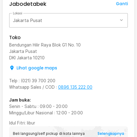
Jabodetabek
Ganti
Lokasi
Jakarta Pusat
Toko
Bendungan Hilir Raya Blok G1 No. 10
Jakarta Pusat
DKI Jakarta
10210
Lihat google maps
Telp
:
(021) 39 700 200
Whatsapp Sales / COD
:
0896 135 222 00
Jam buka:
Senin - Sabtu
:
09:00
-
20:00
Minggu/Libur Nasional
:
12:00
-
20:00
Idul Fitri
: libur
Selengkapnya
Beli langsung/self pickup di kota lainnya