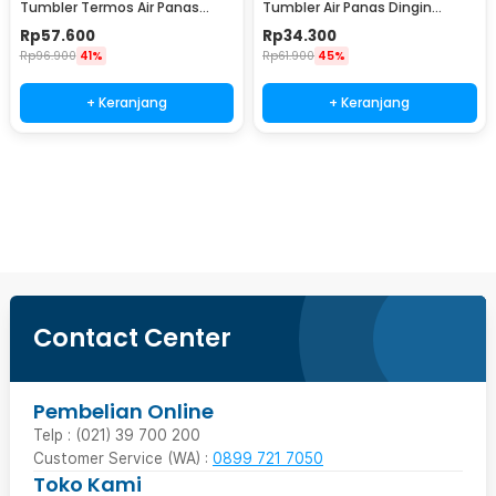
Tumbler Termos Air Panas
Tumbler Air Panas Dingin
Dingin Stainless 500ml - A1A0
Stainless Steel 380ml - TY204
Rp
57.600
Rp
34.300
Rp
96.900
41%
Rp
61.900
45%
+ Keranjang
+ Keranjang
Beli Sekarang
Contact Center
Pembelian Online
Telp : (021) 39 700 200
Customer Service (WA) :
0899 721 7050
Toko Kami