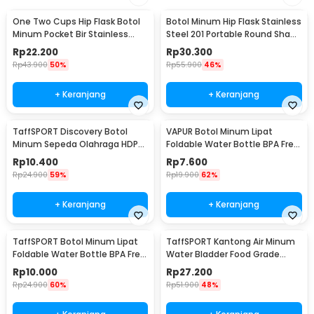
One Two Cups Hip Flask Botol
Botol Minum Hip Flask Stainless
Minum Pocket Bir Stainless
Steel 201 Portable Round Shape
Steel 201 8oz - MS351
150ml - B-5
Rp
22.200
Rp
30.300
Rp
43.900
50%
Rp
55.900
46%
+ Keranjang
+ Keranjang
TaffSPORT Discovery Botol
VAPUR Botol Minum Lipat
Minum Sepeda Olahraga HDPE
Foldable Water Bottle BPA Free
Dust Cover 650ml - 3026
Karabiner 500ml - V5
Rp
10.400
Rp
7.600
Rp
24.900
59%
Rp
19.900
62%
+ Keranjang
+ Keranjang
TaffSPORT Botol Minum Lipat
TaffSPORT Kantong Air Minum
Foldable Water Bottle BPA Free
Water Bladder Food Grade
700ml - S29
Hydration Bag 2L - SD16
Rp
10.000
Rp
27.200
Rp
24.900
60%
Rp
51.900
48%