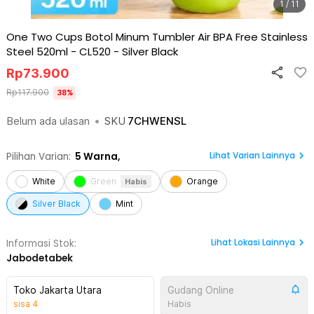
1 / 11
One Two Cups Botol Minum Tumbler Air BPA Free Stainless
Steel 520ml - CL520
-
Silver Black
Rp
73.900
Rp
117.900
38
%
Belum ada ulasan
•
SKU
7CHWENSL
Lihat Varian Lainnya
Pilihan Varian:
5
Warna,
White
Green
Orange
Habis
Silver Black
Mint
Lihat
Lokasi Lainnya
Informasi Stok:
Jabodetabek
Toko Jakarta Utara
Gudang Online
sisa
4
Habis