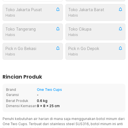
Toko Jakarta Pusat
Toko Jakarta Barat
Habis
Habis
Toko Tangerang
Toko Cikupa
Habis
Habis
Pick n Go Bekasi
Pick n Go Depok
Habis
Habis
Rincian Produk
Brand
One Two Cups
Garansi
-
Berat Produk
0.6 kg
Dimensi Kemasan
9
x
8
x
25
cm
Penuhi kebutuhan air harian di mana saja menggunakan botol minum dari
One Two Cups. Terbuat dari stainless steel SUS316, botol minum ini anti