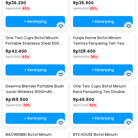
300ml - YM006
- YM006
Rp
35.200
Rp
36.900
Rp
63.900
45%
Rp
65.900
45%
+ Keranjang
+ Keranjang
One Two Cups Botol Minum
Funjia Home Botol Minum
Portable Stainless Steel 500ml
Termos Penyaring Teh Tea
- YM006
Infuser 520ml
Rp
42.400
Rp
128.400
Rp
73.900
43%
Rp
198.900
36%
+ Keranjang
+ Keranjang
Deerma Blender Portable Buah
One Two Cups Botol Minum
Juicer Wireless 1500mAh
Kaca Penyaring Teh Double
400ml - DEM-NU05
Wall 230ml - X9001
Rp
169.900
Rp
45.600
Rp
251.900
33%
Rp
77.900
42%
+ Keranjang
+ Keranjang
BAOWENBEI Botol Minum
BYS HOUSE Botol Minum