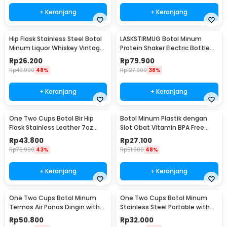
+ Keranjang
+ Keranjang
Hip Flask Stainless Steel Botol
LASKSTIRMUG Botol Minum
Minum Liquor Whiskey Vintage
Protein Shaker Electric Bottle
7oz Jack Daniel - H-7
BPA Free 480ml - 1505
Rp
26.200
Rp
79.900
Rp
49.900
48%
Rp
127.900
38%
+ Keranjang
+ Keranjang
One Two Cups Botol Bir Hip
Botol Minum Plastik dengan
Flask Stainless Leather 7oz
Slot Obat Vitamin BPA Free
with Shot Glass
600ml - 830
Rp
43.800
Rp
27.100
Rp
75.900
43%
Rp
51.900
48%
+ Keranjang
+ Keranjang
One Two Cups Botol Minum
One Two Cups Botol Minum
Termos Air Panas Dingin with
Stainless Steel Portable with
Cup Head 500ml - SUS304
Carabiner 750ml - GBD
Rp
50.800
Rp
32.000