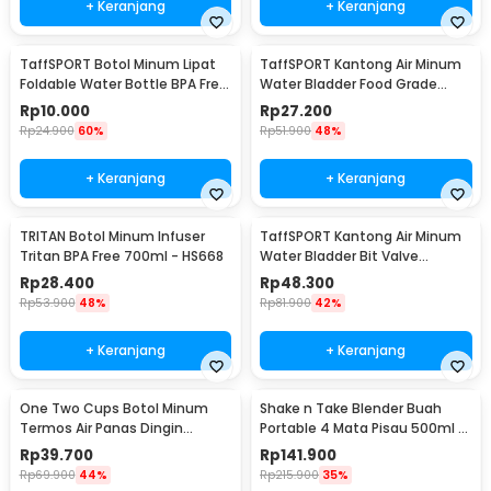
+ Keranjang
+ Keranjang
TaffSPORT Botol Minum Lipat
TaffSPORT Kantong Air Minum
Foldable Water Bottle BPA Free
Water Bladder Food Grade
700ml - S29
Hydration Bag 2L - SD16
Rp
10.000
Rp
27.200
Rp
24.900
60%
Rp
51.900
48%
+ Keranjang
+ Keranjang
TRITAN Botol Minum Infuser
TaffSPORT Kantong Air Minum
Tritan BPA Free 700ml - HS668
Water Bladder Bit Valve
Hydration Bag 2L - SD16
Rp
28.400
Rp
48.300
Rp
53.900
48%
Rp
81.900
42%
+ Keranjang
+ Keranjang
One Two Cups Botol Minum
Shake n Take Blender Buah
Termos Air Panas Dingin
Portable 4 Mata Pisau 500ml -
Stainless Steel 260ml -
VT-04
Rp
39.700
Rp
141.900
AQW575
Rp
69.900
44%
Rp
215.900
35%