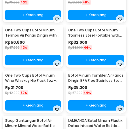
Rp
75.900
43%
Rp
51.900
48%
+ Keranjang
+ Keranjang
One Two Cups Botol Minum
One Two Cups Botol Minum
Termos Air Panas Dingin with
Stainless Steel Portable with
Cup Head 500ml - SUS304
Carabiner 750ml - GBD
Rp
50.800
Rp
32.000
Rp
87.900
43%
Rp
58.900
46%
+ Keranjang
+ Keranjang
One Two Cups Botol Minum
Botol Minum Tumbler Air Panas
Wine Whiskey Hip Flask 7oz -
Dingin BPA Free Stainless Steel
F0212
350ml - HS-6983
Rp
21.700
Rp
38.200
Rp
42.900
50%
Rp
67.900
44%
+ Keranjang
+ Keranjang
Strap Gantungan Botol Air
LAMHANDA Botol Minum Plastik
Minum Mineral Water Bottle
Detox Infused Water Bottle