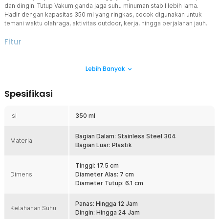
dan dingin. Tutup Vakum ganda jaga suhu minuman stabil lebih lama.
Hadir dengan kapasitas 350 ml yang ringkas, cocok digunakan untuk
temani waktu olahraga, aktivitas outdoor, kerja, hingga perjalanan jauh.
Fitur
Anti Karat dan Higienis
Lebih Banyak
Terbuat dari stainless steel 304, botol minum ini anti karat sehingga
aman untuk menyimpan minuman panas dan dingin. Lebih higienis
dengan permukaan tanpa pori sehingga tidak menyerap bau.
Spesifikasi
Segel Vakum Lebih Aman
Bawa aneka jenis minuman tanpa khawatir tumpah atau bocor
Isi
350 ml
berkat tutup vakum super erat. Lapisan silikon menjaga suhu
minuman agar tetap stabil dan anti tumpah. Kini Anda bisa menikmati
minuman hangat dan dingin kapan saja.
Bagian Dalam: Stainless Steel 304
Material
Bagian Luar: Plastik
Buka Tutup Tanpa Repot
Dibuat untuk para pecinta olahraga, botol minum ini menggunakan
Tinggi: 17.5 cm
tutup dengan desain fliptop yang praktis. Sistem kunci juga
Dimensi
Diameter Alas: 7 cm
mencegah tutup terbuka sela dibawa perjalanan.
Diameter Tutup: 6.1 cm
Kapasitas Pas untuk Sehari-hari
Kapasitas 350 ml yang ringkas cocok untuk memenuhi kebutuhan
Panas: Hingga 12 Jam
Ketahanan Suhu
cairan sehari-hari. Gunakan untuk membawa aneka minuman favorit
Dingin: Hingga 24 Jam
saat olahraga, kerja, camping, atau perjalanan jauh.