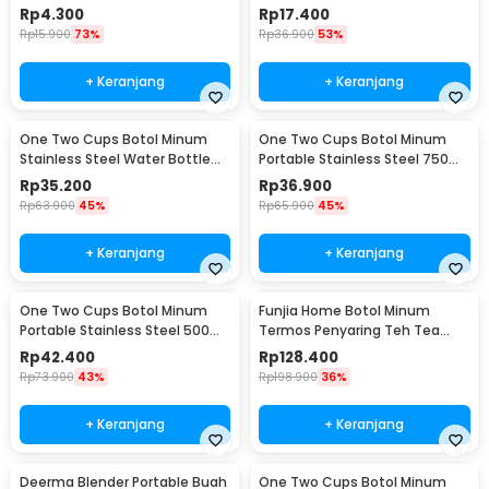
Belt Hanger - 3330
BPA Free 1L - QWF236
Rp
4.300
Rp
17.400
Rp
15.900
73%
Rp
36.900
53%
+ Keranjang
+ Keranjang
One Two Cups Botol Minum
One Two Cups Botol Minum
Stainless Steel Water Bottle
Portable Stainless Steel 750ml
300ml - YM006
- YM006
Rp
35.200
Rp
36.900
Rp
63.900
45%
Rp
65.900
45%
+ Keranjang
+ Keranjang
One Two Cups Botol Minum
Funjia Home Botol Minum
Portable Stainless Steel 500ml
Termos Penyaring Teh Tea
- YM006
Infuser 520ml
Rp
42.400
Rp
128.400
Rp
73.900
43%
Rp
198.900
36%
+ Keranjang
+ Keranjang
Deerma Blender Portable Buah
One Two Cups Botol Minum