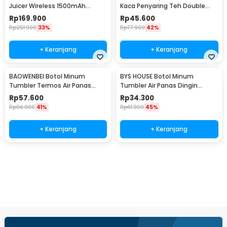
Juicer Wireless 1500mAh
Kaca Penyaring Teh Double
400ml - DEM-NU05
Wall 230ml - X9001
Rp
169.900
Rp
45.600
Rp
251.900
33%
Rp
77.900
42%
+ Keranjang
+ Keranjang
BAOWENBEI Botol Minum
BYS HOUSE Botol Minum
Tumbler Termos Air Panas
Tumbler Air Panas Dingin
Dingin Stainless 500ml - A1A0
Stainless Steel 380ml - TY204
Rp
57.600
Rp
34.300
Rp
96.900
41%
Rp
61.900
45%
+ Keranjang
+ Keranjang
Beli Sekarang