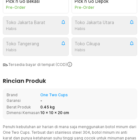
Pick n Go Bekasi
Pick n Go Depok
Pre-Order
Pre-Order
Toko Jakarta Barat
Toko Jakarta Utara
Habis
Habis
Toko Tangerang
Toko Cikupa
Habis
Habis
Tersedia bayar di tempat (COD)
Rincian Produk
Brand
One Two Cups
Garansi
-
Berat Produk
0.45 kg
Dimensi Kemasan
10
x
10
x
20
cm
Penuhi kebutuhan air harian di mana saja menggunakan botol minum dari
One Two Cups. Terbuat dari stainless steel 304, botol minum ini anti
karat dan punya ketahanan suhu tinggi yang cocok untuk minuman panas