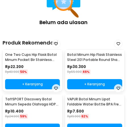
Belum ada ulasan
Produk Rekomendasi
One Two Cups Hip Flask Botol
Botol Minum Hip Flask Stainless
Minum Pocket Bir Stainless
Steel 201 Portable Round Shape
Steel 201 8oz - MS351
150ml - B-5
Rp
22.200
Rp
30.300
Rp
43.900
50%
Rp
55.900
46%
+ Keranjang
+ Keranjang
TaffSPORT Discovery Botol
VAPUR Botol Minum Lipat
Minum Sepeda Olahraga HDPE
Foldable Water Bottle BPA Free
Dust Cover 650ml - 3026
Karabiner 500ml - V5
Rp
10.400
Rp
7.600
Rp
24.900
59%
Rp
19.900
62%