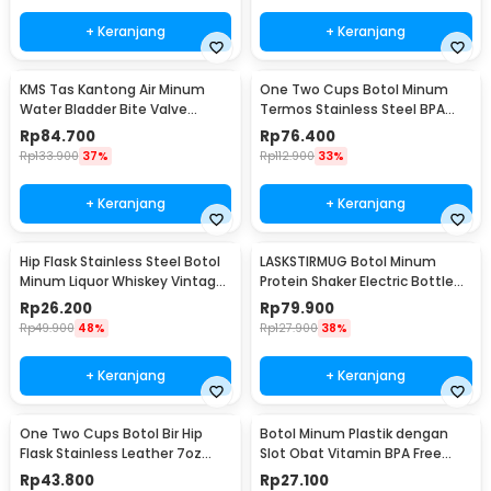
+ Keranjang
+ Keranjang
KMS Tas Kantong Air Minum
One Two Cups Botol Minum
Water Bladder Bite Valve
Termos Stainless Steel BPA
Hydration Bag 3L - BL018
Free 400ml - K623
Rp
84.700
Rp
76.400
Rp
133.900
37%
Rp
112.900
33%
+ Keranjang
+ Keranjang
Hip Flask Stainless Steel Botol
LASKSTIRMUG Botol Minum
Minum Liquor Whiskey Vintage
Protein Shaker Electric Bottle
7oz Jack Daniel - H-7
BPA Free 480ml - 1505
Rp
26.200
Rp
79.900
Rp
49.900
48%
Rp
127.900
38%
+ Keranjang
+ Keranjang
One Two Cups Botol Bir Hip
Botol Minum Plastik dengan
Flask Stainless Leather 7oz
Slot Obat Vitamin BPA Free
with Shot Glass
600ml - 830
Rp
43.800
Rp
27.100