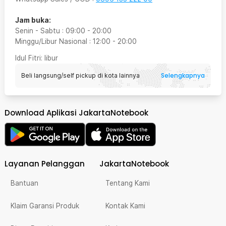
Jam buka:
Senin - Sabtu
:
09:00
-
20:00
Minggu/Libur Nasional
:
12:00
-
20:00
Idul Fitri
: libur
Selengkapnya
Beli langsung/self pickup di kota lainnya
Download Aplikasi JakartaNotebook
Layanan Pelanggan
JakartaNotebook
Bantuan
Tentang Kami
Klaim Garansi Produk
Kontak Kami