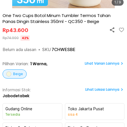
1 / 9
One Two Cups Botol Minum Tumbler Termos Tahan
Panas Dingin Stainless 350ml - QC350
-
Beige
Rp
43.600
Rp
74.900
42
%
Belum ada ulasan
•
SKU
7CHWESBE
Lihat Varian Lainnya
Pilihan Varian:
1
Warna,
Beige
Lihat
Lokasi Lainnya
Informasi Stok:
Jabodetabek
Gudang Online
Toko Jakarta Pusat
Tersedia
sisa
4