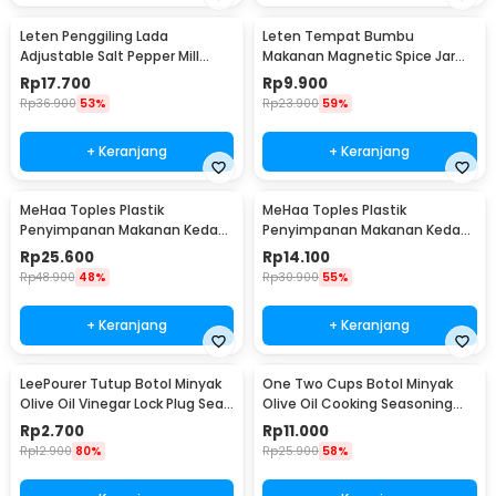
Leten Penggiling Lada
Leten Tempat Bumbu
Adjustable Salt Pepper Mill
Makanan Magnetic Spice Jar
Grinder - 9179
Container 1 PCS - C121
Rp
17.700
Rp
9.900
Rp
36.900
53%
Rp
23.900
59%
+ Keranjang
+ Keranjang
MeHaa Toples Plastik
MeHaa Toples Plastik
Penyimpanan Makanan Kedap
Penyimpanan Makanan Kedap
Udara Storage Jar 1.8L - YF0086
Udara Storage Jar 700ml -
Rp
25.600
Rp
14.100
YF0086
Rp
48.900
48%
Rp
30.900
55%
+ Keranjang
+ Keranjang
LeePourer Tutup Botol Minyak
One Two Cups Botol Minyak
Olive Oil Vinegar Lock Plug Seal
Olive Oil Cooking Seasoning
- HE131
Bottle 500ml - CW200
Rp
2.700
Rp
11.000
Rp
12.900
80%
Rp
25.900
58%