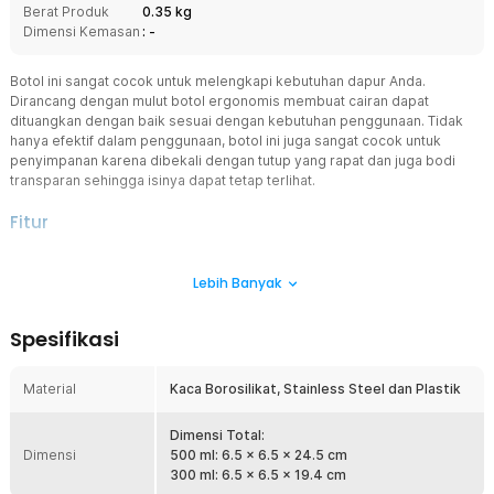
Berat Produk
0.35 kg
Dimensi Kemasan
: -
Botol ini sangat cocok untuk melengkapi kebutuhan dapur Anda.
Dirancang dengan mulut botol ergonomis membuat cairan dapat
dituangkan dengan baik sesuai dengan kebutuhan penggunaan. Tidak
hanya efektif dalam penggunaan, botol ini juga sangat cocok untuk
penyimpanan karena dibekali dengan tutup yang rapat dan juga bodi
transparan sehingga isinya dapat tetap terlihat.
Fitur
Botol Minyak Zaitun yang Efektif dan Efisien
Lebih Banyak
One Two Cups CW199 adalah wadah ideal untuk menyimpan minyak
zaitun. Desain botol ini memastikan penggunaan minyak zaitun
menjadi lebih efektif dan efisien, membantu Anda mengontrol
Spesifikasi
jumlah minyak yang dituangkan dengan mudah. Kualitas minyak juga
tetap terjaga dengan baik dalam botol kaca ini, menjadikannya
pilihan terbaik untuk kebutuhan dapur Anda.
Material
Kaca Borosilikat, Stainless Steel dan Plastik
Desain Mulut Botol Ergonomis
Mulut botol dirancang ergonomis untuk memudahkan menuangkan
Dimensi Total:
Dimensi
cairan dengan presisi. Desain ini memastikan cairan tidak mudah
500 ml: 6.5 x 6.5 x 24.5 cm
tumpah atau bocor saat dituangkan, membuatnya sangat praktis
300 ml: 6.5 x 6.5 x 19.4 cm