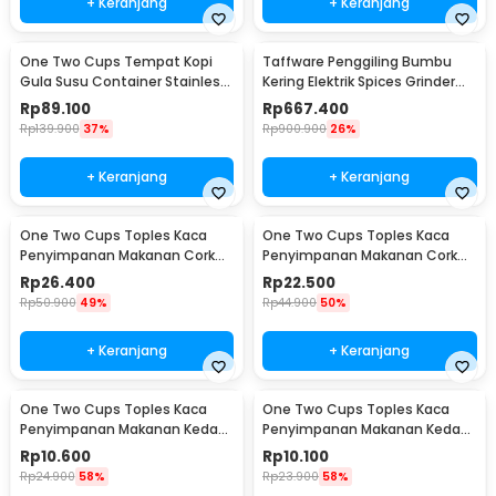
+ Keranjang
+ Keranjang
One Two Cups Tempat Kopi
Taffware Penggiling Bumbu
Gula Susu Container Stainless
Kering Elektrik Spices Grinder
Steel 1.5L - MSS19
800g 2400W - HC-800Y
Rp
89.100
Rp
667.400
Rp
139.900
37%
Rp
900.900
26%
+ Keranjang
+ Keranjang
One Two Cups Toples Kaca
One Two Cups Toples Kaca
Penyimpanan Makanan Cork
Penyimpanan Makanan Cork
Seal Storage Jar 800ml - E1
Seal Storage Jar 500ml - E1
Rp
26.400
Rp
22.500
Rp
50.900
49%
Rp
44.900
50%
+ Keranjang
+ Keranjang
One Two Cups Toples Kaca
One Two Cups Toples Kaca
Penyimpanan Makanan Kedap
Penyimpanan Makanan Kedap
Udara Storage Jar 350ml -
Udara Storage Jar 250ml -
Rp
10.600
Rp
10.100
GH1270
GH1270
Rp
24.900
58%
Rp
23.900
58%