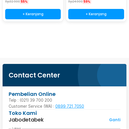
Rp
32.900
55%
Rp
24.900
59%
+ Keranjang
+ Keranjang
Beli Sekarang
Contact Center
Pembelian Online
Telp : (021) 39 700 200
Customer Service (WA) :
0899 721 7050
Toko Kami
Jabodetabek
Ganti
Lokasi