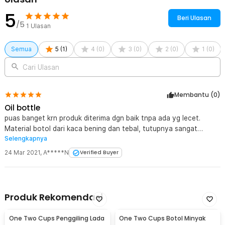
Kelengkapan Produk
5
Beri Ulasan
Rincian yang Anda dapatkan untuk pembelian produk ini:
/5
1
Ulasan
1 x One Two Cups Botol Minyak Olive Oil Bottle Leak-proof -
CW199
Semua
5
(
1
)
4
(
0
)
3
(
0
)
2
(
0
)
1
(
0
)
Cari Ulasan
Membantu (
0
)
Oil bottle
puas banget krn produk diterima dgn baik tnpa ada yg lecet.
Material botol dari kaca bening dan tebal, tutupnya sangat
Selengkapnya
praktis utk di aplikasikan. paket diterima hanya dlm waktu 1 hari??,
seller selalu update, delivery service kerennnn abis cepet bgt
24 Mar 2021
,
A*****N
Verified Buyer
diantarnya dan sampai dgn aman??
Produk Rekomendasi
One Two Cups Penggiling Lada
One Two Cups Botol Minyak