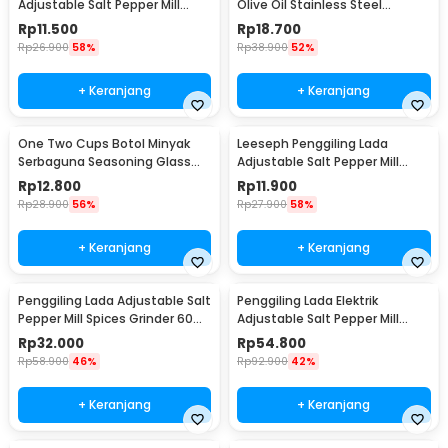
Adjustable Salt Pepper Mill
Olive Oil Stainless Steel
Grinder 160ml - M15996
Platted 500ml - OT50
Rp
11.500
Rp
18.700
Rp
26.900
58%
Rp
38.900
52%
+ Keranjang
+ Keranjang
One Two Cups Botol Minyak
Leeseph Penggiling Lada
Serbaguna Seasoning Glass
Adjustable Salt Pepper Mill
Jar 630ml - CY180
Grinder 80ml - M1599
Rp
12.800
Rp
11.900
Rp
28.900
56%
Rp
27.900
58%
+ Keranjang
+ Keranjang
Penggiling Lada Adjustable Salt
Penggiling Lada Elektrik
Pepper Mill Spices Grinder 60ml
Adjustable Salt Pepper Mill
- CIQ
Grinder 100ml - 15CE7
Rp
32.000
Rp
54.800
Rp
58.900
46%
Rp
92.900
42%
+ Keranjang
+ Keranjang