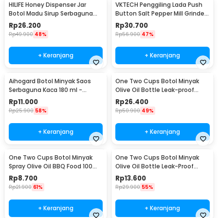
HILIFE Honey Dispenser Jar
VKTECH Penggiling Lada Push
Botol Madu Sirup Serbaguna
Button Salt Pepper Mill Grinder
200ml - H1742
135ml - MG600A
Rp
26.200
Rp
30.700
Rp
49.900
48%
Rp
56.900
47%
+ Keranjang
+ Keranjang
Aihogard Botol Minyak Saos
One Two Cups Botol Minyak
Serbaguna Kaca 180 ml -
Olive Oil Bottle Leak-proof
CW192
500ml - CW199
Rp
11.000
Rp
26.400
Rp
25.900
58%
Rp
50.900
49%
+ Keranjang
+ Keranjang
One Two Cups Botol Minyak
One Two Cups Botol Minyak
Spray Olive Oil BBQ Food 100ml
Olive Oil Bottle Leak-Proof
- HEA-1075
300ml - KG57H
Rp
8.700
Rp
13.600
Rp
21.900
61%
Rp
29.900
55%
+ Keranjang
+ Keranjang