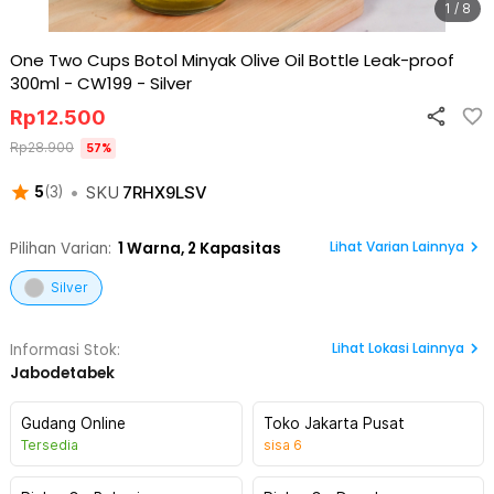
1 / 8
One Two Cups Botol Minyak Olive Oil Bottle Leak-proof
300ml - CW199
-
Silver
Rp
12.500
Rp
28.900
57
%
•
SKU
7RHX9LSV
5
(
3
)
Lihat Varian Lainnya
Pilihan Varian:
1
Warna,
2 Kapasitas
Silver
Lihat
Lokasi Lainnya
Informasi Stok:
Jabodetabek
Gudang Online
Toko Jakarta Pusat
Tersedia
sisa
6