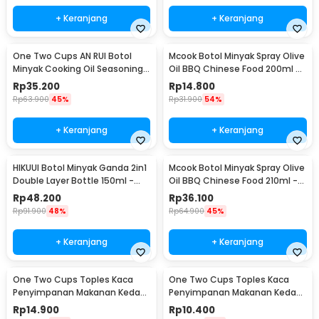
+ Keranjang
+ Keranjang
One Two Cups AN RUI Botol
Mcook Botol Minyak Spray Olive
Minyak Cooking Oil Seasoning
Oil BBQ Chinese Food 200ml -
Bottle 550ml - YH-033
M219
Rp
35.200
Rp
14.800
Rp
63.900
45%
Rp
31.900
54%
+ Keranjang
+ Keranjang
HIKUUI Botol Minyak Ganda 2in1
Mcook Botol Minyak Spray Olive
Double Layer Bottle 150ml -
Oil BBQ Chinese Food 210ml -
HI150
M2194
Rp
48.200
Rp
36.100
Rp
91.900
48%
Rp
64.900
45%
+ Keranjang
+ Keranjang
One Two Cups Toples Kaca
One Two Cups Toples Kaca
Penyimpanan Makanan Kedap
Penyimpanan Makanan Kedap
Udara Glass Jar 410ml - GH1270
Udara Glass Jar 280ml -
Rp
14.900
Rp
10.400
GH1270