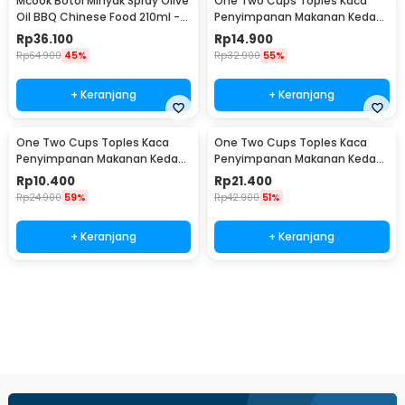
Mcook Botol Minyak Spray Olive
One Two Cups Toples Kaca
Oil BBQ Chinese Food 210ml -
Penyimpanan Makanan Kedap
M2194
Udara Glass Jar 410ml - GH1270
Rp
36.100
Rp
14.900
Rp
64.900
45%
Rp
32.900
55%
+ Keranjang
+ Keranjang
One Two Cups Toples Kaca
One Two Cups Toples Kaca
Penyimpanan Makanan Kedap
Penyimpanan Makanan Kedap
Udara Glass Jar 280ml -
Udara Glass Jar 750ml -
Rp
10.400
Rp
21.400
GH1270
GH1270
Rp
24.900
59%
Rp
42.900
51%
+ Keranjang
+ Keranjang
Beli Sekarang