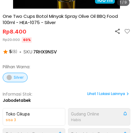
1 / 9
One Two Cups Botol Minyak Spray Olive Oil BBQ Food
100ml - HEA-1075
-
Silver
Rp
8.400
Rp
20.900
60
%
•
SKU
7RHX9NSV
5
(
8
)
Pilihan Warna:
Silver
Lihat
1
Lokasi Lainnya
Informasi Stok:
Jabodetabek
Toko Cikupa
Gudang Online
sisa
3
Habis