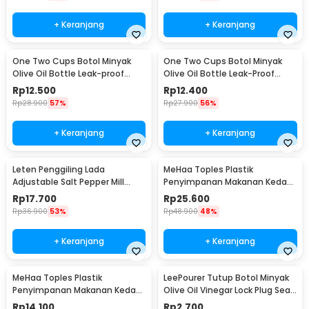
+ Keranjang
+ Keranjang
One Two Cups Botol Minyak
One Two Cups Botol Minyak
Olive Oil Bottle Leak-proof
Olive Oil Bottle Leak-Proof
300ml - CW199
300ml - KG57H
Rp
12.500
Rp
12.400
Rp
28.900
57%
Rp
27.900
56%
+ Keranjang
+ Keranjang
Leten Penggiling Lada
MeHaa Toples Plastik
Adjustable Salt Pepper Mill
Penyimpanan Makanan Kedap
Grinder - 9179
Udara Storage Jar 1.8L - YF0086
Rp
17.700
Rp
25.600
Rp
36.900
53%
Rp
48.900
48%
+ Keranjang
+ Keranjang
MeHaa Toples Plastik
LeePourer Tutup Botol Minyak
Penyimpanan Makanan Kedap
Olive Oil Vinegar Lock Plug Seal
Udara Storage Jar 700ml -
- HE131
Rp
14.100
Rp
2.700