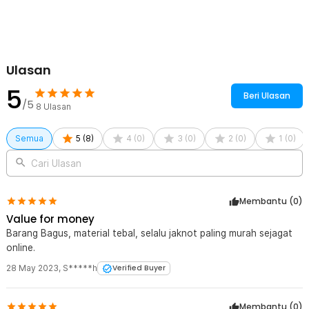
Kelengkapan Produk
Rincian yang Anda dapatkan untuk pembelian produk ini:
1 x One Two Cups Botol Minyak Spray Olive Oil BBQ Food 100ml
- HEA-1075
Ulasan
5
Beri Ulasan
/5
8
Ulasan
Semua
5
(
8
)
4
(
0
)
3
(
0
)
2
(
0
)
1
(
0
)
Cari Ulasan
Membantu (
0
)
Value for money
Barang Bagus, material tebal, selalu jaknot paling murah sejagat
online.
28 May 2023
,
S*****h
Verified Buyer
Membantu (
0
)