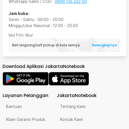
Whatsapp Sales / COD
:
0896 135 222 00
Jam buka:
Senin - Sabtu
:
09:00
-
20:00
Minggu/Libur Nasional
:
12:00
-
20:00
Idul Fitri
: libur
Selengkapnya
Beli langsung/self pickup di kota lainnya
Download Aplikasi JakartaNotebook
Layanan Pelanggan
JakartaNotebook
Bantuan
Tentang Kami
Klaim Garansi Produk
Kontak Kami