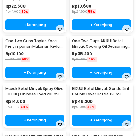
Seal Storage Jar 500ml - E1
Udara Storage Jar 350ml -
Rp
22.500
Rp
10.600
GH1270
Rp
44.900
50%
Rp
24.900
58%
+ Keranjang
+ Keranjang
One Two Cups Toples Kaca
One Two Cups AN RUI Botol
Penyimpanan Makanan Kedap
Minyak Cooking Oil Seasoning
Udara Storage Jar 250ml -
Bottle 550ml - YH-033
Rp
10.100
Rp
35.200
GH1270
Rp
23.900
58%
Rp
63.900
45%
+ Keranjang
+ Keranjang
Mcook Botol Minyak Spray Olive
HIKUUI Botol Minyak Ganda 2in1
Oil BBQ Chinese Food 200ml -
Double Layer Bottle 150ml -
M219
HI150
Rp
14.800
Rp
48.200
Rp
31.900
54%
Rp
91.900
48%
+ Keranjang
+ Keranjang