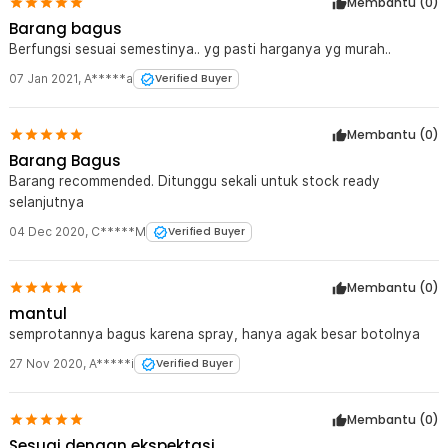
Membantu (
0
)
Barang bagus
Berfungsi sesuai semestinya.. yg pasti harganya yg murah..
07 Jan 2021
,
A*****a
Verified Buyer
Membantu (
0
)
Barang Bagus
Barang recommended. Ditunggu sekali untuk stock ready
selanjutnya
04 Dec 2020
,
C*****M
Verified Buyer
Membantu (
0
)
mantul
semprotannya bagus karena spray, hanya agak besar botolnya
27 Nov 2020
,
A*****i
Verified Buyer
Membantu (
0
)
Sesuai dengan ekspektasi