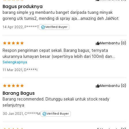
Bagus produknya
barang simple yg membantu banget daripada tuang minyak
goreng utk tumis2, mending di spray aja....amazing deh JakNot
14 Apr 2022
,
P*****T
Verified Buyer
Membantu (
0
)
Respon pengiriman cepat sekali. Barang bagus, ternyata
ukurannya lumayan besar (sepertinya lebih dari 100ml) dan
Selengkapnya
kacanya cukup tebal (jadi agak berat).
11 Mar 2021
,
D*****l
Membantu (
0
)
Barang Bagus
Barang recommended. Ditunggu sekali untuk stock ready
selanjutnya
30 Jan 2021
,
C*****M
Verified Buyer