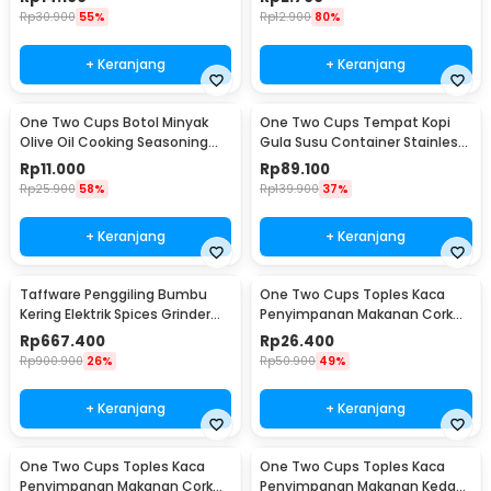
YF0086
Rp
30.900
55%
Rp
12.900
80%
+ Keranjang
+ Keranjang
One Two Cups Botol Minyak
One Two Cups Tempat Kopi
Olive Oil Cooking Seasoning
Gula Susu Container Stainless
Bottle 500ml - CW200
Steel 1.5L - MSS19
Rp
11.000
Rp
89.100
Rp
25.900
58%
Rp
139.900
37%
+ Keranjang
+ Keranjang
Taffware Penggiling Bumbu
One Two Cups Toples Kaca
Kering Elektrik Spices Grinder
Penyimpanan Makanan Cork
800g 2400W - HC-800Y
Seal Storage Jar 800ml - E1
Rp
667.400
Rp
26.400
Rp
900.900
26%
Rp
50.900
49%
+ Keranjang
+ Keranjang
One Two Cups Toples Kaca
One Two Cups Toples Kaca
Penyimpanan Makanan Cork
Penyimpanan Makanan Kedap