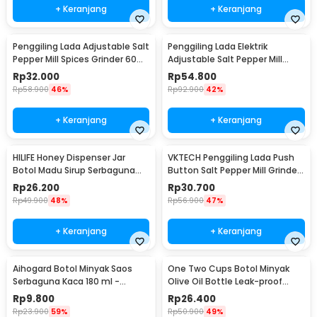
+ Keranjang
+ Keranjang
Penggiling Lada Adjustable Salt
Penggiling Lada Elektrik
Pepper Mill Spices Grinder 60ml
Adjustable Salt Pepper Mill
- CIQ
Grinder 100ml - 15CE7
Rp
32.000
Rp
54.800
Rp
58.900
46%
Rp
92.900
42%
+ Keranjang
+ Keranjang
HILIFE Honey Dispenser Jar
VKTECH Penggiling Lada Push
Botol Madu Sirup Serbaguna
Button Salt Pepper Mill Grinder
200ml - H1742
135ml - MG600A
Rp
26.200
Rp
30.700
Rp
49.900
48%
Rp
56.900
47%
+ Keranjang
+ Keranjang
Aihogard Botol Minyak Saos
One Two Cups Botol Minyak
Serbaguna Kaca 180 ml -
Olive Oil Bottle Leak-proof
CW192
500ml - CW199
Rp
9.800
Rp
26.400
Rp
23.900
59%
Rp
50.900
49%