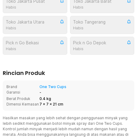
Toko Jakarta Pusat
Toko Jakarta Barat
Habis
Habis
Toko Jakarta Utara
Toko Tangerang
Habis
Habis
Pick n Go Bekasi
Pick n Go Depok
Habis
Habis
Rincian Produk
Brand
One Two Cups
Garansi
-
Berat Produk
0.4 kg
Dimensi Kemasan
7
x
7
x
21
cm
Hasilkan masakan yang lebih sehat dengan penggunaan minyak yang
lebih sedikit menggunakan botol minyak spray dari One Two Cups.
Kontrol jumlah minyak menjadi lebih mudah namun dengan hasil yang
merata. Anda bisa menggunakannya langsung di atas makanan atau di