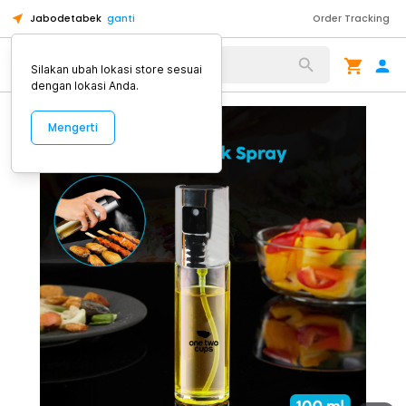
Jabodetabek
ganti
Order Tracking
Alat Kopi
Silakan ubah lokasi store sesuai
dengan lokasi Anda.
Mengerti