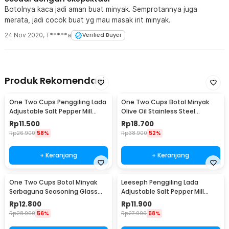
Botolnya kaca jadi aman buat minyak. Semprotannya juga
merata, jadi cocok buat yg mau masak irit minyak.
24 Nov 2020
,
T*****a
Verified Buyer
Produk Rekomendasi
One Two Cups Penggiling Lada
One Two Cups Botol Minyak
Adjustable Salt Pepper Mill
Olive Oil Stainless Steel
Grinder 160ml - M15996
Platted 500ml - OT50
Rp
11.500
Rp
18.700
Rp
26.900
58%
Rp
38.900
52%
+ Keranjang
+ Keranjang
One Two Cups Botol Minyak
Leeseph Penggiling Lada
Serbaguna Seasoning Glass
Adjustable Salt Pepper Mill
Jar 630ml - CY180
Grinder 80ml - M1599
Rp
12.800
Rp
11.900
Rp
28.900
56%
Rp
27.900
58%