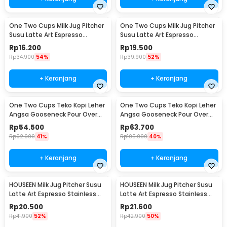
One Two Cups Milk Jug Pitcher
One Two Cups Milk Jug Pitcher
Susu Latte Art Espresso
Susu Latte Art Espresso
Stainless Steel 3oz - S06HG
Stainless Steel 5oz - S06HG
Rp
16.200
Rp
19.500
Rp
34.900
54%
Rp
39.900
52%
+ Keranjang
+ Keranjang
One Two Cups Teko Kopi Leher
One Two Cups Teko Kopi Leher
Angsa Gooseneck Pour Over
Angsa Gooseneck Pour Over
Drip Kettle 250ml - AA049
Drip Kettle 350ml - AA049
Rp
54.500
Rp
63.700
Rp
92.000
41%
Rp
105.000
40%
+ Keranjang
+ Keranjang
HOUSEEN Milk Jug Pitcher Susu
HOUSEEN Milk Jug Pitcher Susu
Latte Art Espresso Stainless
Latte Art Espresso Stainless
Steel 55ml - DL060
Steel 90ml - DL060
Rp
20.500
Rp
21.600
Rp
41.900
52%
Rp
42.900
50%