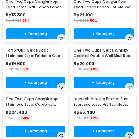
One Two Cups Cangkir Kopi
One Two Cups Cangkir Kopi
Kaca Borosilikat Tahan Panas
Kaca Tahan Panas Double Wall
Double Wall Cup 160ml
Cup 180ml - DOME240
Rp
18.800
Rp
22.100
Rp
38.900
52%
Rp
43.900
50%
+ Keranjang
+ Keranjang
TaffSPORT Gelas Lipat
One Two Cups Gelas Whisky
Stainless Steel Foldable Cup
Cocktail Double Wall Skull Rock
Carabiner 240ml - F180
Glass 150ml - SG-02
Rp
19.600
Rp
20.000
Rp
39.900
51%
Rp
36.900
46%
+ Keranjang
+ Keranjang
One Two Cups Cangkir Kopi
Leeseph Milk Jug Pitcher Susu
Stainless Steel Carabiner
Espresso Latte Art Stainless
Camping Cup 220ml - C125
Steel 600ml - L-2016
Rp
24.400
Rp
55.400
Rp
47.900
50%
Rp
93.900
42%
+ Keranjang
+ Keranjang