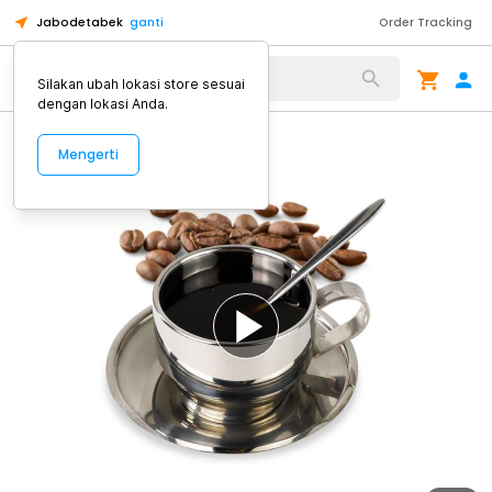
Jabodetabek
ganti
Order Tracking
Alat Kopi
Silakan ubah lokasi store sesuai
dengan lokasi Anda.
Mengerti