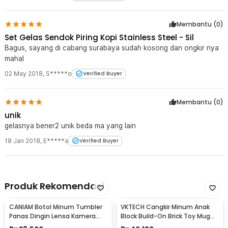
Membantu (
0
)
Set Gelas Sendok Piring Kopi Stainless Steel - Sil
Bagus, sayang di cabang surabaya sudah kosong dan ongkir nya
mahal
02 May 2018
,
S*****o
Verified Buyer
Membantu (
0
)
unik
gelasnya bener2 unik beda ma yang lain
18 Jan 2018
,
E*****a
Verified Buyer
Produk Rekomendasi
CANIAM Botol Minum Tumbler
VKTECH Cangkir Minum Anak
Panas Dingin Lensa Kamera
Block Build-On Brick Toy Mug
24-105mm 400ml
350ml - 936SN