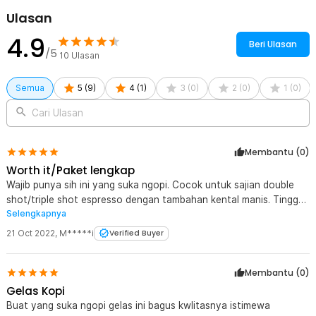
Ulasan
4.9
Beri Ulasan
/5
10
Ulasan
Semua
5
(
9
)
4
(
1
)
3
(
0
)
2
(
0
)
1
(
0
)
Cari Ulasan
Membantu (
0
)
Worth it/Paket lengkap
Wajib punya sih ini yang suka ngopi. Cocok untuk sajian double
shot/triple shot espresso dengan tambahan kental manis. Tinggal
Selengkapnya
aduk dengan sendoknya. Seruputttt..
21 Oct 2022
,
M*****i
Verified Buyer
Membantu (
0
)
Gelas Kopi
Buat yang suka ngopi gelas ini bagus kwlitasnya istimewa