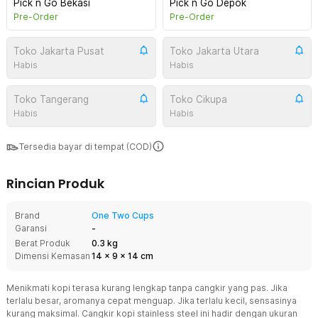
Pick n Go Bekasi
Pick n Go Depok
Pre-Order
Pre-Order
Toko Jakarta Pusat
Toko Jakarta Utara
Habis
Habis
Toko Tangerang
Toko Cikupa
Habis
Habis
Tersedia bayar di tempat (COD)
Rincian Produk
Brand
One Two Cups
Garansi
-
Berat Produk
0.3 kg
Dimensi Kemasan
14
x
9
x
14
cm
Menikmati kopi terasa kurang lengkap tanpa cangkir yang pas. Jika
terlalu besar, aromanya cepat menguap. Jika terlalu kecil, sensasinya
kurang maksimal. Cangkir kopi stainless steel ini hadir dengan ukuran