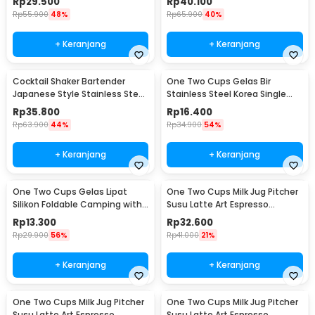
Rp
29.500
Rp
40.100
Rp
55.900
48%
Rp
65.900
40%
+ Keranjang
+ Keranjang
Cocktail Shaker Bartender
One Two Cups Gelas Bir
Japanese Style Stainless Steel
Stainless Steel Korea Single
200ml
Wall Glass 180ml - J070
Rp
35.800
Rp
16.400
Rp
63.900
44%
Rp
34.900
54%
+ Keranjang
+ Keranjang
One Two Cups Gelas Lipat
One Two Cups Milk Jug Pitcher
Silikon Foldable Camping with
Susu Latte Art Espresso
Strap 200ml - F120
Stainless Steel 350ml - J068
Rp
13.300
Rp
32.600
Rp
29.900
56%
Rp
41.000
21%
+ Keranjang
+ Keranjang
One Two Cups Milk Jug Pitcher
One Two Cups Milk Jug Pitcher
Susu Latte Art Espresso
Susu Latte Art Espresso