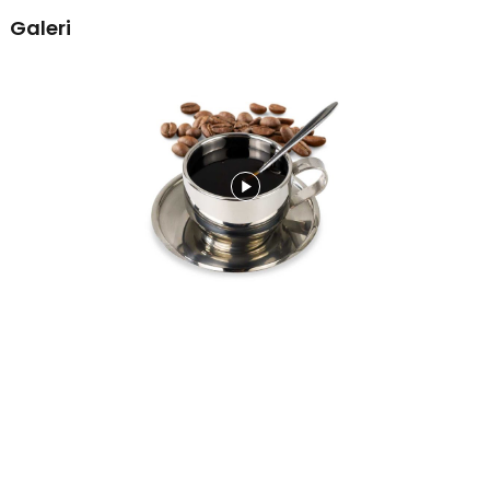
Tak hanya untuk kopi, set cangkir ini juga cocok untuk aneka
Galeri
minuman seperti teh, susu, dan minuman herbal favorit Anda.
Desainnya yang unik dan ergonomis membuat setiap sajian tampak
lebih memuaskan.
Desain Minimalis dan Ergonomis
Desain cangkir terlihat sederhana namun modern, dengan
pegangan yang nyaman digenggam. Bentuknya stabil saat
diletakkan di piring tatakan. Cocok untuk berbagai suasana, mulai
dari penggunaan harian hingga penyajian tamu.
Kelengkapan Produk
Rincian yang Anda dapatkan untuk pembelian produk ini:
1 x Gelas
1 x Sendok
1 x Piring