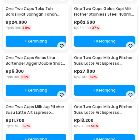
One Two Cups Teko Teh
One Two Cups Gelas Kopi Milk
Borosilikat Saringan Tahan
Frother Stainless Steel 400ml -
Panas Teapot 500ml - TP-757
WZ0011
Rp
24.000
Rp
82.500
Rp
46.900
49%
Rp
130.900
37%
+ Keranjang
+ Keranjang
One Two Cups Gelas Ukur
One Two Cups Milk Jug Pitcher
Bartender Jigger Double Shot
Susu Latte Art Espresso
15ml and 30ml - LE2
Stainless Steel 200ml - J068
Rp
6.300
Rp
27.900
Rp
16.900
63%
Rp
41.000
32%
+ Keranjang
+ Keranjang
One Two Cups Milk Jug Pitcher
One Two Cups Milk Jug Pitcher
Susu Latte Art Espresso
Susu Latte Art Espresso
Stainless Steel 1oz - S06HG
Stainless Steel 1.5oz - S06HG
Rp
11.700
Rp
13.200
Rp
26.900
57%
Rp
29.900
56%
+ Keranjang
+ Keranjang