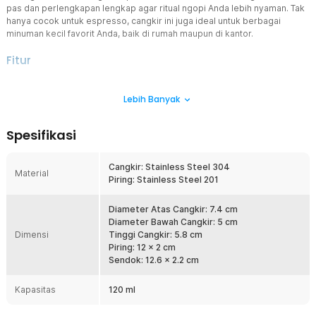
pas dan perlengkapan lengkap agar ritual ngopi Anda lebih nyaman. Tak
hanya cocok untuk espresso, cangkir ini juga ideal untuk berbagai
minuman kecil favorit Anda, baik di rumah maupun di kantor.
Fitur
Nikmati Minuman Tanpa Ribet
Lebih Banyak
Tak perlu repot mencari perlengkapan tambahan. Set cangkir kopi
ini sudah dilengkapi tatakan untuk menjaga meja tetap bersih dari
noda dan sendok untuk mengaduk kopi dengan sempurna. Praktis
Spesifikasi
dan siap digunakan kapan saja.
Kapasitas Pas Lebih Puas
Cangkir: Stainless Steel 304
Tak terlalu kecil, tak terlalu besar, kapasitas 120 ml ini cukup untuk
Material
Piring: Stainless Steel 201
menikmati secangkir kopi atau minuman lainnya dalam jumlah ideal.
Sempurna untuk menemani momen bersantai atau menemani
pekerjaan seharian tanpa khawatir cepat habis.
Diameter Atas Cangkir: 7.4 cm
Diameter Bawah Cangkir: 5 cm
Stainless Steel Berkualitas
Dimensi
Tinggi Cangkir: 5.8 cm
Terbuat dari stainless steel berkualitas yang tahan panas dan
Piring: 12 x 2 cm
dingin, kuat, serta tidak mudah berkarat. Material ini juga aman
Sendok: 12.6 x 2.2 cm
untuk makanan, sehingga tidak akan mengubah rasa minuman Anda.
Permukaannya mudah dibersihkan, cukup bilas dengan air hangat
Kapasitas
120 ml
tanpa khawatir meninggalkan noda atau bau tak sedap.
Berbagai Sajian Minuman