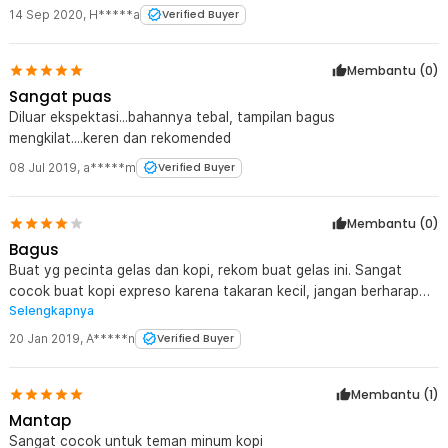
14 Sep 2020
,
H*****a
Verified Buyer
Membantu (
0
)
Sangat puas
Diluar ekspektasi...bahannya tebal, tampilan bagus
mengkilat....keren dan rekomended
08 Jul 2019
,
a*****m
Verified Buyer
Membantu (
0
)
Bagus
Buat yg pecinta gelas dan kopi, rekom buat gelas ini. Sangat
cocok buat kopi expreso karena takaran kecil, jangan berharap
Selengkapnya
gelas besar buat pecinta kopi sachet yang membutuhkan takaran
gelas 300-400ml. Produk ini juga benar-benar sama dari deskripsi
20 Jan 2019
,
A*****n
Verified Buyer
yang tidak mudah panas, sekalipun gelas ini terbuat dari material
mengkilat tapi tetaplah tidak mudah panas saat di pegang. Good
Membantu (
1
)
Product
Mantap
Sangat cocok untuk teman minum kopi