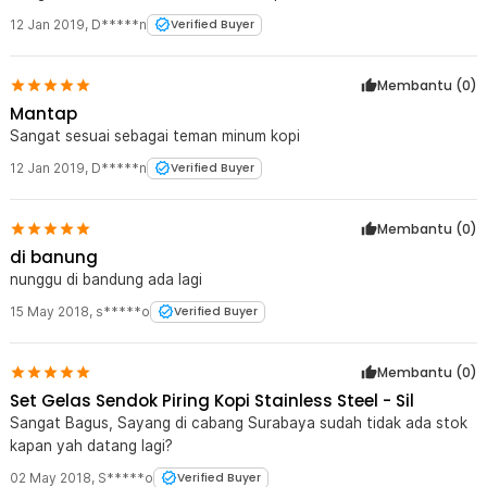
12 Jan 2019
,
D*****n
Verified Buyer
Membantu (
0
)
Mantap
Sangat sesuai sebagai teman minum kopi
12 Jan 2019
,
D*****n
Verified Buyer
Membantu (
0
)
di banung
nunggu di bandung ada lagi
15 May 2018
,
s*****o
Verified Buyer
Membantu (
0
)
Set Gelas Sendok Piring Kopi Stainless Steel - Sil
Sangat Bagus, Sayang di cabang Surabaya sudah tidak ada stok
kapan yah datang lagi?
02 May 2018
,
S*****o
Verified Buyer