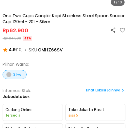
1 / 10
One Two Cups Cangkir Kopi Stainless Steel Spoon Saucer
Cup 120ml - 201
-
Silver
Rp
62.900
Rp
104.900
41
%
•
SKU
OMHZ66SV
4.9
(
10
)
Pilihan Warna:
Silver
Lihat
Lokasi Lainnya
Informasi Stok:
Jabodetabek
Gudang Online
Toko Jakarta Barat
Tersedia
sisa
5