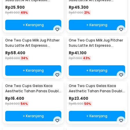
Stainless Steel 150ml - J068
Stainless Steel 600ml - J068
Rp
25.900
Rp
45.300
Rp
49.900
49%
Rp
57.000
21%
+ Keranjang
+ Keranjang
One Two Cups Milk Jug Pitcher
One Two Cups Milk Jug Pitcher
Susu Latte Art Espresso
Susu Latte Art Espresso
Stainless Steel 900ml - J068
Stainless Steel 350ml - 10084
Rp
58.400
Rp
41.100
Rp
88.000
34%
Rp
71.900
43%
+ Keranjang
+ Keranjang
One Two Cups Gelas Kaca
One Two Cups Gelas Kaca
Aesthetic Tahan Panas Double
Aesthetic Tahan Panas Double
Wall Glass 250ml - PLY1704
Wall Glass 433ml - PLY1704
Rp
16.400
Rp
23.400
Rp
34.900
54%
Rp
45.900
50%
+ Keranjang
+ Keranjang