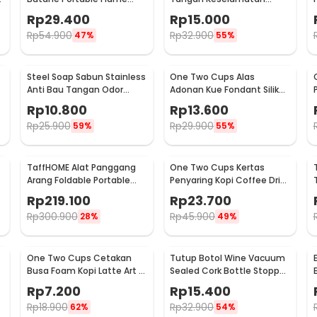
Gun Adjustable - 807
Tahan Goresan Pisau -
Rp
29.400
Rp
15.000
EN388
Rp
54.900
Rp
32.900
47%
55%
Steel Soap Sabun Stainless
One Two Cups Alas
Anti Bau Tangan Odor
Adonan Kue Fondant Silikon
Remove - HW071
Baking Mat Anti Slip -
Rp
10.800
Rp
13.600
JJ3873
Rp
25.900
Rp
29.900
59%
55%
TaffHOME Alat Panggang
One Two Cups Kertas
Arang Foldable Portable
Penyaring Kopi Coffee Drip
BBQ Outdoor Grill Stove -
Bag Paper Filter 50PCS -
Rp
219.100
Rp
23.700
HWSK77
T111
Rp
300.900
Rp
45.900
28%
49%
One Two Cups Cetakan
Tutup Botol Wine Vacuum
Busa Foam Kopi Latte Art 16
Sealed Cork Bottle Stopper
PCS - JJYE01
Stainless Steel - G94529
Rp
7.200
Rp
15.400
Rp
18.900
Rp
32.900
62%
54%