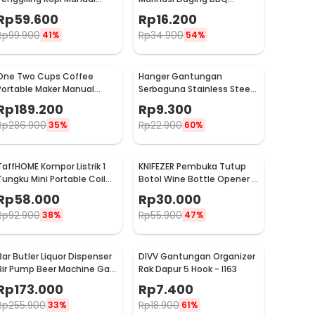
Coffee Grinder Portable -
Seasoning Injector - HC117
Rp
59.600
Rp
16.200
WFCG9800
Rp
99.900
Rp
34.900
41%
54%
One Two Cups Coffee
Hanger Gantungan
Portable Maker Manual
Serbaguna Stainless Steel
Hand Press Espresso 300ml
10 PCS - M127105
Rp
189.200
Rp
9.300
- T35066
Rp
286.900
Rp
22.900
35%
60%
TaffHOME Kompor Listrik 1
KNIFEZER Pembuka Tutup
Tungku Mini Portable Coil
Botol Wine Bottle Opener -
Hot Plate 500W - C1-1000-
TYK-074B
Rp
58.000
Rp
30.000
03
Rp
92.900
Rp
55.900
38%
47%
Bar Butler Liquor Dispenser
DIVV Gantungan Organizer
Bir Pump Beer Machine Gas
Rak Dapur 5 Hook - I163
Station 900ml - P-36
Rp
173.000
Rp
7.400
Rp
255.900
Rp
18.900
33%
61%