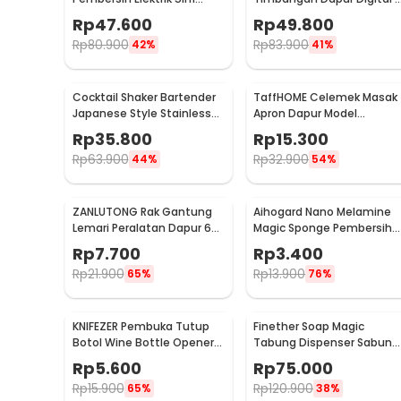
Magic Brush Rechargeable
Satuan 1kg 0.1g - i2000
Rp
47.600
Rp
49.800
- WQ8110
Rp
80.900
Rp
83.900
42%
41%
Cocktail Shaker Bartender
TaffHOME Celemek Masak
Japanese Style Stainless
Apron Dapur Model
Steel 200ml
Kantong Pola Spatula -
Rp
35.800
Rp
15.300
JJ41
Rp
63.900
Rp
32.900
44%
54%
ZANLUTONG Rak Gantung
Aihogard Nano Melamine
Lemari Peralatan Dapur 6
Magic Sponge Pembersih
Hook Besi - 2137
Karat Besi - CW62
Rp
7.700
Rp
3.400
Rp
21.900
Rp
13.900
65%
76%
KNIFEZER Pembuka Tutup
Finether Soap Magic
Botol Wine Bottle Opener
Tabung Dispenser Sabun
Stainless Steel - WS01
Otomatis 400ml - AD-03
Rp
5.600
Rp
75.000
Rp
15.900
Rp
120.900
65%
38%