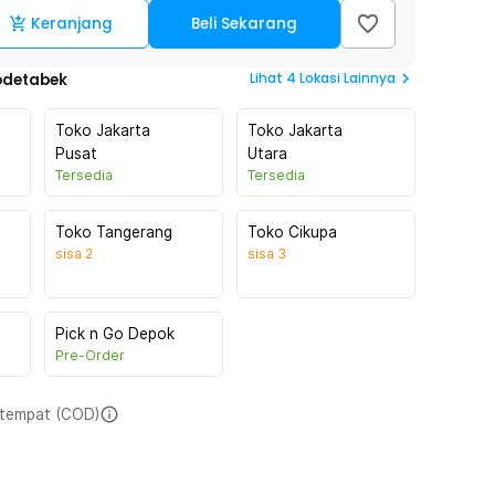
Keranjang
Beli Sekarang
Lihat
4
Lokasi Lainnya
odetabek
Toko Jakarta
Toko Jakarta
Pusat
Utara
Tersedia
Tersedia
Toko Tangerang
Toko Cikupa
sisa
2
sisa
3
Pick n Go Depok
Pre-Order
i tempat (COD)