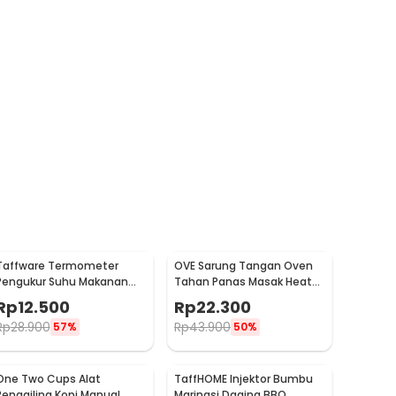
Taffware Termometer
OVE Sarung Tangan Oven
Pengukur Suhu Makanan
Tahan Panas Masak Heat
Digital Daging Kopi Susu -
Resistant Gloves - 540F
Rp
12.500
Rp
22.300
TP101
Rp
28.900
Rp
43.900
57%
50%
One Two Cups Alat
TaffHOME Injektor Bumbu
Penggiling Kopi Manual
Marinasi Daging BBQ