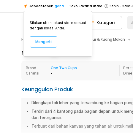
Jabodetabek
ganti
Toko Jakarta Utara
Toko Tangerang
Kategori
A
Silakan ubah lokasi store sesuai
Toko Cikupa
dengan lokasi Anda.
Pick n Go Jakarta Barat
Senin - J
Home Appliance
Perlengkapan Dapur & Ruang Makan
Mengerti
Pick n Go Bekasi
Senin - Jumat (08
Pick n Go Depok
Senin - Jumat (08
Rincian Produk
Toko Jakarta Pusat
Senin - Sabtu
Brand
One Two Cups
Berat
Toko Jakarta Barat
Senin - Sabtu
Garansi
-
Dime
Toko Jakarta Utara
Toko Tangerang
Keunggulan Produk
Toko Cikupa
Dilengkapi tali leher yang tersambung ke bagian pun
Pick n Go Jakarta Barat
Senin - J
Terdiri dari 4 kantong pada bagian depan untuk meny
Pick n Go Bekasi
Senin - Jumat (08
dan terorganisir.
Pick n Go Depok
Senin - Jumat (08
Terbuat dari bahan kanvas yang tahan air untuk meli