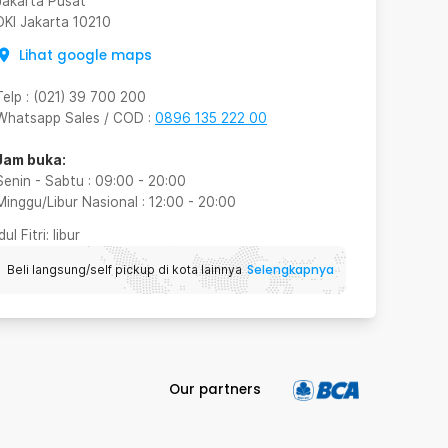
Jakarta Pusat
DKI Jakarta
10210
Lihat google maps
Telp
:
(021) 39 700 200
Whatsapp Sales / COD
:
0896 135 222 00
Jam buka:
Senin - Sabtu
:
09:00
-
20:00
Minggu/Libur Nasional
:
12:00
-
20:00
Idul Fitri
: libur
Selengkapnya
Beli langsung/self pickup di kota lainnya
Our partners