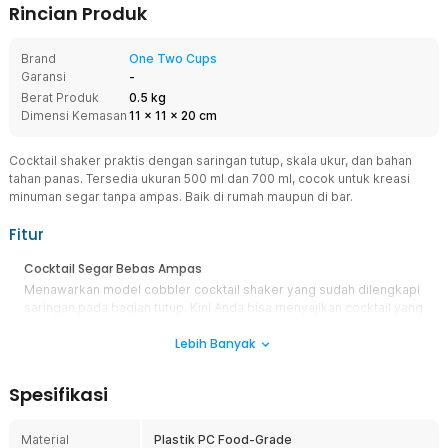
Rincian Produk
Brand
One Two Cups
Garansi
-
Berat Produk
0.5 kg
Dimensi Kemasan
11
x
11
x
20
cm
Cocktail shaker praktis dengan saringan tutup, skala ukur, dan bahan
tahan panas. Tersedia ukuran 500 ml dan 700 ml, cocok untuk kreasi
minuman segar tanpa ampas. Baik di rumah maupun di bar.
Fitur
Cocktail Segar Bebas Ampas
Menawarkan model cobbler cocktail shaker yang sudah dilengkapi
saringan pada bagian tutup. Kini Anda bisa menyajikan cocktail yang
segar dan bebas ampas tanpa aksesoris tambahan.
Lebih Banyak
Ciptakan Rasa yang Pas
Bagian samping cocktail shaker dilengkapi skala ukur untuk
Spesifikasi
menghasilkan minuman dengan rasa yang pas. Tak ada lagi
minuman yang terlalu manis atau kurang pas.
Panas Dingin Bukan Masalah
Material
Plastik PC Food-Grade