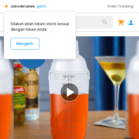
Jabodetabek
ganti
Order Tracking
Alat Kopi
Silakan ubah lokasi store sesuai
dengan lokasi Anda.
Mengerti