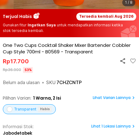
1 / 8
Terjual Habis
Tersedia kembali
Aug 2026
Gunakan fitur
Ingatkan Saya
untuk mendapatkan informasi ketika
stok tersedia kembali.
One Two Cups Cocktail Shaker Mixer Bartender Cobbler
Cup Style 700ml - B0569
-
Transparent
Rp
17.700
Rp
36.900
53
%
Belum ada ulasan
•
SKU
7CHZCNTP
Lihat Varian Lainnya
Pilihan Varian:
1
Warna,
2 Isi
Transparent
Habis
Lihat
1
Lokasi Lainnya
Informasi Stok:
Jabodetabek