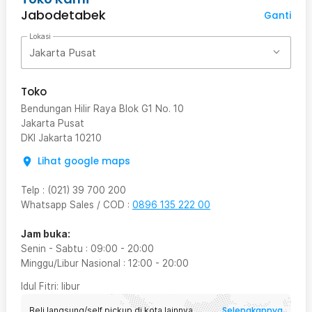
Jabodetabek
Ganti
Lokasi
Jakarta Pusat
Toko
Bendungan Hilir Raya Blok G1 No. 10
Jakarta Pusat
DKI Jakarta
10210
Lihat google maps
Telp
:
(021) 39 700 200
Whatsapp Sales / COD
:
0896 135 222 00
Jam buka:
Senin - Sabtu
:
09:00
-
20:00
Minggu/Libur Nasional
:
12:00
-
20:00
Idul Fitri
: libur
Selengkapnya
Beli langsung/self pickup di kota lainnya