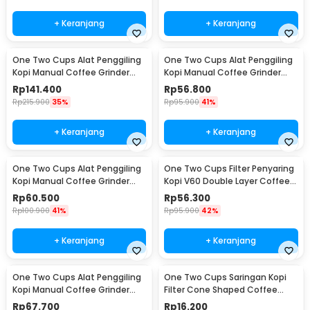
+ Keranjang
+ Keranjang
One Two Cups Alat Penggiling
One Two Cups Alat Penggiling
Kopi Manual Coffee Grinder
Kopi Manual Coffee Grinder
Wood 30g - CW85532
160ml - CF012
Rp
141.400
Rp
56.800
Rp
215.900
35%
Rp
95.900
41%
+ Keranjang
+ Keranjang
One Two Cups Alat Penggiling
One Two Cups Filter Penyaring
Kopi Manual Coffee Grinder
Kopi V60 Double Layer Coffee
Adjustable - RHNHA0176
Filter - FS-40S
Rp
60.500
Rp
56.300
Rp
100.900
41%
Rp
95.900
42%
+ Keranjang
+ Keranjang
One Two Cups Alat Penggiling
One Two Cups Saringan Kopi
Kopi Manual Coffee Grinder
Filter Cone Shaped Coffee
Adjustable - CF4146
Dripper 1 PCS - K741
Rp
67.700
Rp
16.200