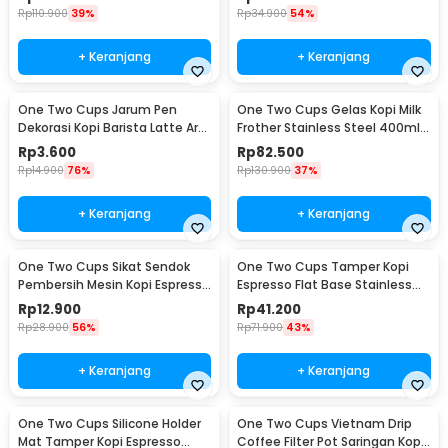
Rp
110.900
39%
Rp
34.900
54%
+ Keranjang
+ Keranjang
One Two Cups Jarum Pen
One Two Cups Gelas Kopi Milk
Dekorasi Kopi Barista Latte Art
Frother Stainless Steel 400ml -
Needle 13cm - F3F27
WZ0011
Rp
3.600
Rp
82.500
Rp
14.900
76%
Rp
130.900
37%
+ Keranjang
+ Keranjang
One Two Cups Sikat Sendok
One Two Cups Tamper Kopi
Pembersih Mesin Kopi Espresso
Espresso Flat Base Stainless
2in1 - 8809
Steel 51mm - SS51
Rp
12.900
Rp
41.200
Rp
28.900
56%
Rp
71.900
43%
+ Keranjang
+ Keranjang
One Two Cups Silicone Holder
One Two Cups Vietnam Drip
Mat Tamper Kopi Espresso
Coffee Filter Pot Saringan Kopi