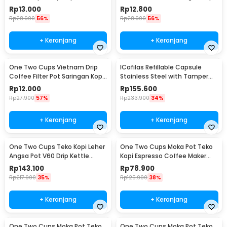
Barista - 0310
124ml 7Q - LC1
Rp
13.000
Rp
12.800
Rp
28.900
56%
Rp
28.900
56%
+ Keranjang
+ Keranjang
One Two Cups Vietnam Drip
ICafilas Refillable Capsule
Coffee Filter Pot Saringan Kopi
Stainless Steel with Tamper
114ml 6Q - LC1
for Nespresso - F456
Rp
12.000
Rp
155.600
Rp
27.900
57%
Rp
233.900
34%
+ Keranjang
+ Keranjang
One Two Cups Teko Kopi Leher
One Two Cups Moka Pot Teko
Angsa Pot V60 Drip Kettle
Kopi Espresso Coffee Maker
960ml - RF-15
Stovetop 6 Cup 300ml - Z21
Rp
143.100
Rp
78.900
Rp
217.900
35%
Rp
125.900
38%
+ Keranjang
+ Keranjang
One Two Cups Moka Pot Teko
One Two Cups Moka Pot Teko