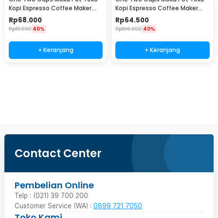
Kopi Espresso Coffee Maker
Kopi Espresso Coffee Maker
Stovetop 4 Cup 200ml - Z21
Stovetop 2 Cup 100ml - Z21
Rp
68.000
Rp
64.500
Rp
111.900
40%
Rp
106.900
40%
+ Keranjang
+ Keranjang
Ingatkan Saya
Contact Center
Pembelian Online
Telp : (021) 39 700 200
Customer Service (WA) :
0899 721 7050
Toko Kami