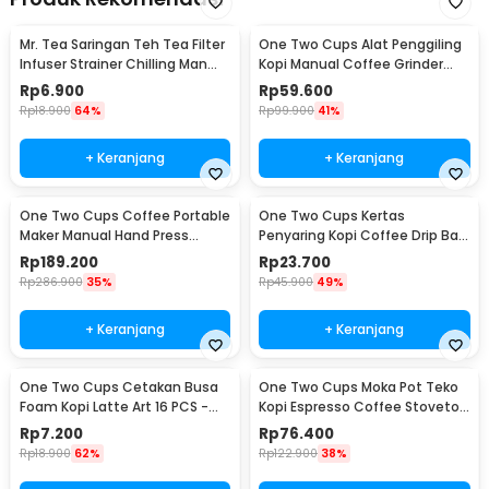
Mr. Tea Saringan Teh Tea Filter
One Two Cups Alat Penggiling
Infuser Strainer Chilling Man
Kopi Manual Coffee Grinder
Silicon - MR03
Portable - WFCG9800
Rp
6.900
Rp
59.600
Rp
18.900
64%
Rp
99.900
41%
+ Keranjang
+ Keranjang
One Two Cups Coffee Portable
One Two Cups Kertas
Maker Manual Hand Press
Penyaring Kopi Coffee Drip Bag
Espresso 300ml - T35066
Paper Filter 50PCS - T111
Rp
189.200
Rp
23.700
Rp
286.900
35%
Rp
45.900
49%
+ Keranjang
+ Keranjang
One Two Cups Cetakan Busa
One Two Cups Moka Pot Teko
Foam Kopi Latte Art 16 PCS -
Kopi Espresso Coffee Stovetop
JJYE01
6 Cup 300ml - Z20
Rp
7.200
Rp
76.400
Rp
18.900
62%
Rp
122.900
38%