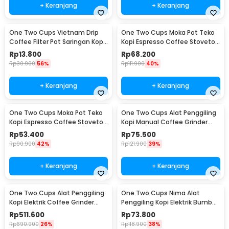
+ Keranjang
+ Keranjang
One Two Cups Vietnam Drip
One Two Cups Moka Pot Teko
Coffee Filter Pot Saringan Kopi
Kopi Espresso Coffee Stovetop
180ml 8Q - LC1
4 Cup 200ml - Z20
Rp
13.800
Rp
68.200
Rp
30.900
56%
Rp
111.900
40%
+ Keranjang
+ Keranjang
One Two Cups Moka Pot Teko
One Two Cups Alat Penggiling
Kopi Espresso Coffee Stovetop
Kopi Manual Coffee Grinder
2 Cup 100ml - Z20
Wood - 16290
Rp
53.400
Rp
75.500
Rp
90.900
42%
Rp
121.900
39%
+ Keranjang
+ Keranjang
One Two Cups Alat Penggiling
One Two Cups Nima Alat
Kopi Elektrik Coffee Grinder
Penggiling Kopi Elektrik Bumbu
Adjustable - 600N
Coffee Grinder - NM-8300
Rp
511.600
Rp
73.800
Rp
690.900
26%
Rp
118.900
38%